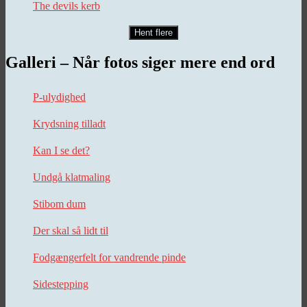
The devils kerb
Hent flere
Galleri – Når fotos siger mere end ord
P-ulydighed
Krydsning tilladt
Kan I se det?
Undgå klatmaling
Stibom dum
Der skal så lidt til
Fodgængerfelt for vandrende pinde
Sidestepping