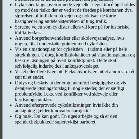
Cykelstier langs overordnede veje eller i eget tracé bør holdes
op mod den risiko der er ved at de færdes på kørebanen dvs.
størrelsen af trafikken på vejen og nok især de kørte
hastigheder og andelen/størrelsen af tung trafik.
Screene vejen som cyklister ellers vil køre på for historiske
trafikulykker.
Anvend borgerhenvendelser eller skolevejsanalyse, hvis
nogen, til at understøtte pointen med cykelstien.
Vis en situationsplan for cykelstien – i udsnit eller på hele
strækningen. Udpeg konfliktlokaliteter på situationsplanen og
beskriv løsningen på hvert konfliktpunkt. Dette skal
selvfølgelig indarbejdes i anlægsoverslaget.
Vis ét eller flere tværsnit. F.eks. hvor tværsnittet ændres fra ét
snit til et andet.
Oplys og beskriv at der er gennemført besigtigelse og vis
detaljerede løsningsforslag til nogle steder, der er særligt
problemfyldte f.eks. ved konflikter ved sideveje eller
krydsningspunkter.
Anvend efterprøvede cykelstiløsninger, hvis ikke din
ansøgning gælder innovationsprojekter.
Og husk. Du kan godt. En uges arbejde og så er den
spandexindpakkede supercyklist barberet.