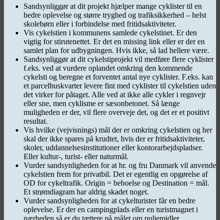
Sandsynliggør at dit projekt hjælper mange cyklister til en
bedre oplevelse og større tryghed og trafiksikkerhed – helst
skolebørn eller i forbindelse med fritidsaktiviteter.
Vis cykelstien i kommunens samlede cykelstinet. Er den
vigtig for stirutenettet. Er det en missing link eller er der en
samlet plan for udbygningen. Hvis ikke, så lad hellere være.
Sandsynliggør at dit cykelstiprojekt vil medføre flere cyklister
f.eks. ved at vurdere oplandet omkring den kommende
cykelsti og beregne et forventet antal nye cyklister. F.eks. kan
et parcelhuskvarter levere fint med cyklister til cykelstien uden
det virker for påtaget. Alle ved at ikke alle cykler i regnvejr
eller sne, men cyklisme er sæsonbetonet. Så længe
muligheden er der, vil flere overveje det, og det er et positivt
resultat.
Vis hvilke (vejvisnings) mål der er omkring cykelstien og her
skal der ikke spares på krudtet, hvis der er fritidsaktiviteter,
skoler, uddannelsesinstitutioner eller kontorarbejdspladser.
Eller kultur-, turist- eller naturmål.
Vurder sandsynligheden for at hr. og fru Danmark vil anvende
cykelstien frem for privatbil. Det er egentlig en opgørelse af
OD for cykeltrafik. Origin = beboelse og Destination = mål.
Et strømdiagram har aldrig skadet noget.
Vurder sandsynligheden for at cykelturister får en bedre
oplevelse. Er der en campingplads eller en turistmagnet i
nærheden så er du tættere på målet om puljemidler