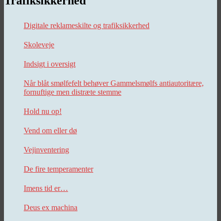
Trafiksikkerhed
Digitale reklameskilte og trafiksikkerhed
Skoleveje
Indsigt i oversigt
Når blåt smølfefelt behøver Gammelsmølfs antiautoritære,
fornuftige men distræte stemme
Hold nu op!
Vend om eller dø
Vejinventering
De fire temperamenter
Imens tid er…
Deus ex machina