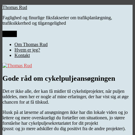
Videre
Thomas Rud
til
Faglighed og finurlige fiksfakserier om trafikplanlægning,
indhold
trafiksikkerhed og tilgængelighed
Menu
Om Thomas Rud
Hvem er jeg?
Kontakt
Gode råd om cykelpuljeansøgningen
Det er ikke alle, der kan få midler til cykelstiprojekter, når puljen
uddeles, men her er nogle af mine erfaringer, der har vist sig at øge
chancen for at få tilskud.
Husk på at læserne af ansøgningen ikke har din lokale viden og jo
lettere og mere overskueligt du fortæller om situationen, jo større
forståelse har cykelpuljesekretariatet for dit projekt
(pssst: og jo mere adskiller du dig positivt fra de andre projekter).