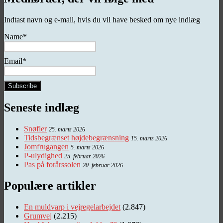
Indtast navn og e-mail, hvis du vil have besked om nye indlæg
Name*
Email*
Seneste indlæg
Snøfler
25. marts 2026
Tidsbegrænset højdebegrænsning
15. marts 2026
Jomfrugangen
5. marts 2026
P-ulydighed
25. februar 2026
Pas på forårssolen
20. februar 2026
Populære artikler
En muldvarp i vejregelarbejdet
(2.847)
Grumvej
(2.215)