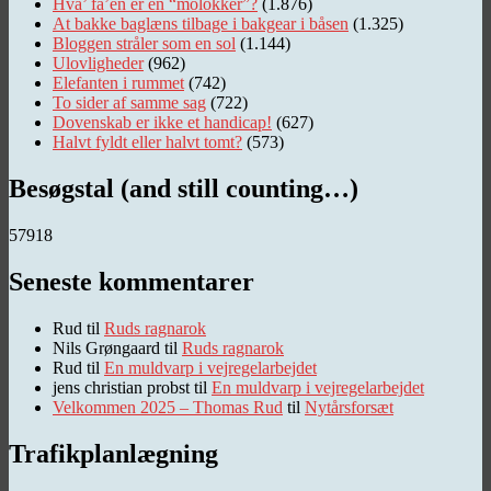
Hva’ fa’en er en “molokker”?
(1.876)
At bakke baglæns tilbage i bakgear i båsen
(1.325)
Bloggen stråler som en sol
(1.144)
Ulovligheder
(962)
Elefanten i rummet
(742)
To sider af samme sag
(722)
Dovenskab er ikke et handicap!
(627)
Halvt fyldt eller halvt tomt?
(573)
Besøgstal (and still counting…)
57918
Seneste kommentarer
Rud
til
Ruds ragnarok
Nils Grøngaard
til
Ruds ragnarok
Rud
til
En muldvarp i vejregelarbejdet
jens christian probst
til
En muldvarp i vejregelarbejdet
Velkommen 2025 – Thomas Rud
til
Nytårsforsæt
Trafikplanlægning