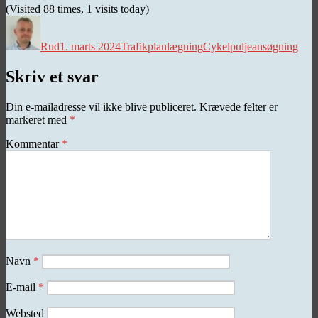
(Visited 88 times, 1 visits today)
Forfatter
Udgivet
Kategorier
Tags
Rud
1. marts 2024
Trafikplanlægning
Cykelpuljeansøgning
Skriv et svar
Din e-mailadresse vil ikke blive publiceret.
Krævede felter er
markeret med
*
Kommentar
*
Navn
*
E-mail
*
Websted