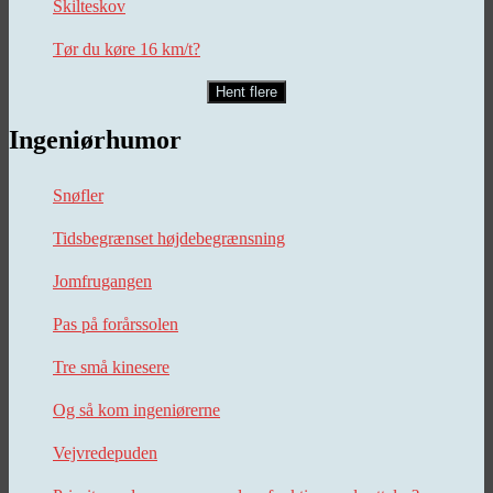
Skilteskov
Tør du køre 16 km/t?
Hent flere
Ingeniørhumor
Snøfler
Tidsbegrænset højdebegrænsning
Jomfrugangen
Pas på forårssolen
Tre små kinesere
Og så kom ingeniørerne
Vejvredepuden