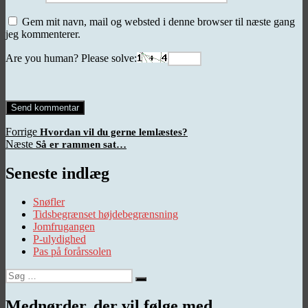
Gem mit navn, mail og websted i denne browser til næste gang
jeg kommenterer.
Are you human? Please solve:
Indlægsnavigation
Forrige
Forrige
Hvordan vil du gerne lemlæstes?
Næste
indlæg:
Næste
Så er rammen sat…
indlæg:
Seneste indlæg
Snøfler
Tidsbegrænset højdebegrænsning
Jomfrugangen
P-ulydighed
Pas på forårssolen
Søg
Søg
efter:
Mednørder, der vil følge med