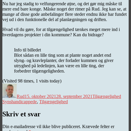
Nu har jeg stadig to velfungerende øjne, og det gør mig måske til
mere end bare konge. Måske noget der rimer på Rud. Jeg kan se, at
mange af disse gode anbefalinger flere steder endnu ikke har fundet
vej ud i den funktionelle del af planlægningen og driften.
Hvad vil du gøre, for at tilgængelighed tænkes meget mere ind i
hverdagens projekter i din kommune? Kan du bidrage?
Info til billedet
Blot sådan en lille ting som at plante noget andet end
slyng- og kravleplanter, der forlader kummen og giver
utryghed på ledelinjen, kan være en lille ting, der
forbedrer tilgængeligheden.
(Visited 98 times, 1 visits today)
Forfatter
Udgivet
Kategorier
Tags
Rud
15. oktober 2021
28. september 2021
Tilgængelighed
Synshandicappede
,
Tilgængelighed
Skriv et svar
Din e-mailadresse vil ikke blive publiceret.
Krævede felter er