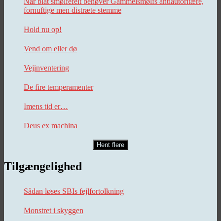
Når blåt smølfefelt behøver Gammelsmølfs antiautoritære,
fornuftige men distræte stemme
Hold nu op!
Vend om eller dø
Vejinventering
De fire temperamenter
Imens tid er…
Deus ex machina
Hent flere
Tilgængelighed
Sådan løses SBIs fejlfortolkning
Monstret i skyggen