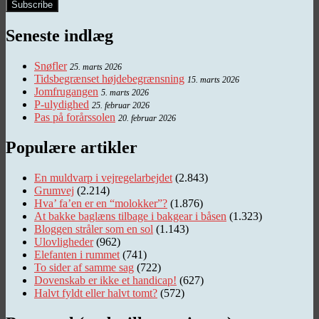
Seneste indlæg
Snøfler
25. marts 2026
Tidsbegrænset højdebegrænsning
15. marts 2026
Jomfrugangen
5. marts 2026
P-ulydighed
25. februar 2026
Pas på forårssolen
20. februar 2026
Populære artikler
En muldvarp i vejregelarbejdet
(2.843)
Grumvej
(2.214)
Hva’ fa’en er en “molokker”?
(1.876)
At bakke baglæns tilbage i bakgear i båsen
(1.323)
Bloggen stråler som en sol
(1.143)
Ulovligheder
(962)
Elefanten i rummet
(741)
To sider af samme sag
(722)
Dovenskab er ikke et handicap!
(627)
Halvt fyldt eller halvt tomt?
(572)