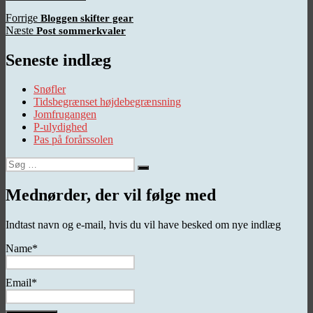
Indlægsnavigation
Forrige
Forrige
Bloggen skifter gear
Næste
indlæg:
Næste
Post sommerkvaler
indlæg:
Seneste indlæg
Snøfler
Tidsbegrænset højdebegrænsning
Jomfrugangen
P-ulydighed
Pas på forårssolen
Søg
Søg
efter:
Mednørder, der vil følge med
Indtast navn og e-mail, hvis du vil have besked om nye indlæg
Name*
Email*