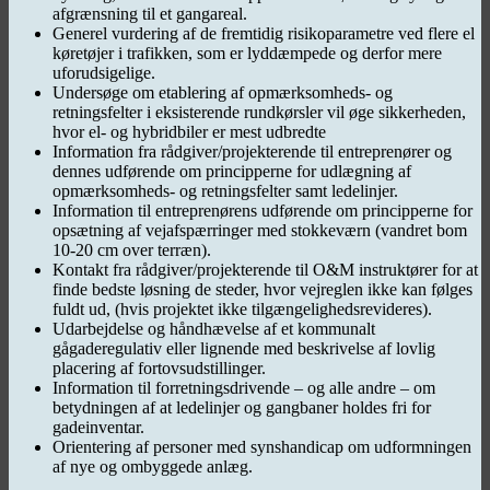
afgrænsning til et gangareal.
Generel vurdering af de fremtidig risikoparametre ved flere el
køretøjer i trafikken, som er lyddæmpede og derfor mere
uforudsigelige.
Undersøge om etablering af opmærksomheds- og
retningsfelter i eksisterende rundkørsler vil øge sikkerheden,
hvor el- og hybridbiler er mest udbredte
Information fra rådgiver/projekterende til entreprenører og
dennes udførende om principperne for udlægning af
opmærksomheds- og retningsfelter samt ledelinjer.
Information til entreprenørens udførende om principperne for
opsætning af vejafspærringer med stokkeværn (vandret bom
10-20 cm over terræn).
Kontakt fra rådgiver/projekterende til O&M instruktører for at
finde bedste løsning de steder, hvor vejreglen ikke kan følges
fuldt ud, (hvis projektet ikke tilgængelighedsrevideres).
Udarbejdelse og håndhævelse af et kommunalt
gågaderegulativ eller lignende med beskrivelse af lovlig
placering af fortovsudstillinger.
Information til forretningsdrivende – og alle andre – om
betydningen af at ledelinjer og gangbaner holdes fri for
gadeinventar.
Orientering af personer med synshandicap om udformningen
af nye og ombyggede anlæg.