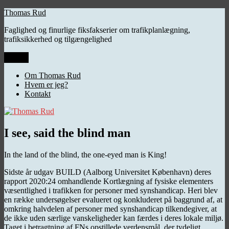
Videre
Thomas Rud
til
Faglighed og finurlige fiksfakserier om trafikplanlægning,
indhold
trafiksikkerhed og tilgængelighed
Menu
Om Thomas Rud
Hvem er jeg?
Kontakt
I see, said the blind man
In the land of the blind, the one-eyed man is King!
Sidste år udgav BUILD (Aalborg Universitet København) deres
rapport 2020:24 omhandlende Kortlægning af fysiske elementers
væsentlighed i trafikken for personer med synshandicap. Heri blev
en række undersøgelser evalueret og konkluderet på baggrund af, at
omkring halvdelen af personer med synshandicap tilkendegiver, at
de ikke uden særlige vanskeligheder kan færdes i deres lokale miljø.
Taget i betragtning af FNs opstillede verdensmål, der tydeligt