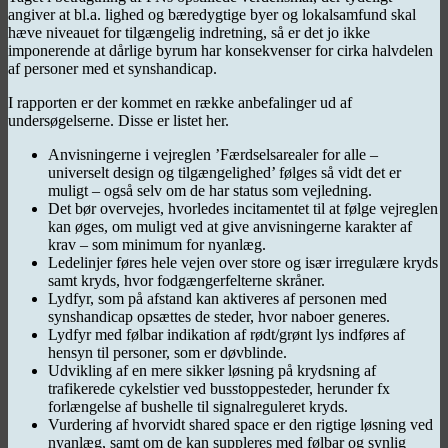
angiver at bl.a. lighed og bæredygtige byer og lokalsamfund skal
hæve niveauet for tilgængelig indretning, så er det jo ikke
imponerende at dårlige byrum har konsekvenser for cirka halvdelen
af personer med et synshandicap.
I rapporten er der kommet en række anbefalinger ud af
undersøgelserne. Disse er listet her.
Anvisningerne i vejreglen ’Færdselsarealer for alle –
universelt design og tilgængelighed’ følges så vidt det er
muligt – også selv om de har status som vejledning.
Det bør overvejes, hvorledes incitamentet til at følge vejreglen
kan øges, om muligt ved at give anvisningerne karakter af
krav – som minimum for nyanlæg.
Ledelinjer føres hele vejen over store og især irregulære kryds
samt kryds, hvor fodgængerfelterne skråner.
Lydfyr, som på afstand kan aktiveres af personen med
synshandicap opsættes de steder, hvor naboer generes.
Lydfyr med følbar indikation af rødt/grønt lys indføres af
hensyn til personer, som er døvblinde.
Udvikling af en mere sikker løsning på krydsning af
trafikerede cykelstier ved busstoppesteder, herunder fx
forlængelse af bushelle til signalreguleret kryds.
Vurdering af hvorvidt shared space er den rigtige løsning ved
nyanlæg, samt om de kan suppleres med følbar og synlig