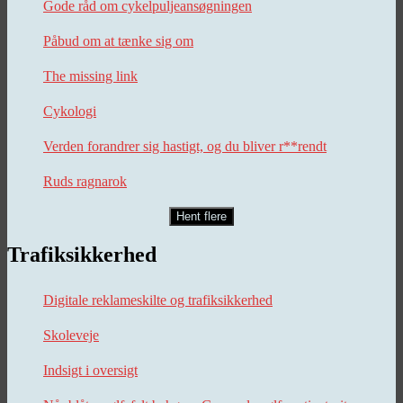
Gode råd om cykelpuljeansøgningen
Påbud om at tænke sig om
The missing link
Cykologi
Verden forandrer sig hastigt, og du bliver r**rendt
Ruds ragnarok
Hent flere
Trafiksikkerhed
Digitale reklameskilte og trafiksikkerhed
Skoleveje
Indsigt i oversigt