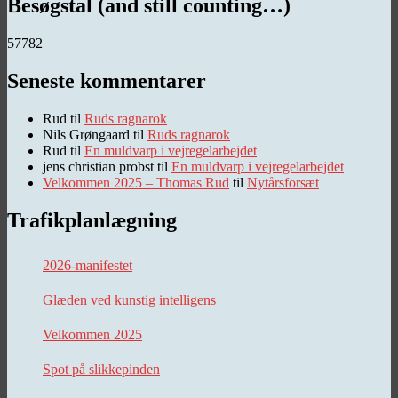
Besøgstal (and still counting…)
57782
Seneste kommentarer
Rud
til
Ruds ragnarok
Nils Grøngaard
til
Ruds ragnarok
Rud
til
En muldvarp i vejregelarbejdet
jens christian probst
til
En muldvarp i vejregelarbejdet
Velkommen 2025 – Thomas Rud
til
Nytårsforsæt
Trafikplanlægning
2026-manifestet
Glæden ved kunstig intelligens
Velkommen 2025
Spot på slikkepinden