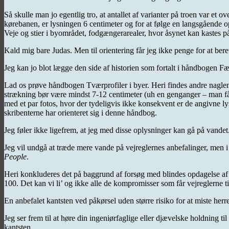
Så skulle man jo egentlig tro, at antallet af varianter på troen var et
kørebanen, er lysningen 6 centimeter og for at følge en langsgående 
Veje og stier i byområdet, fodgængerarealer, hvor åsynet kan kastes p
Kald mig bare Judas. Men til orientering får jeg ikke penge for at bere
Jeg kan jo blot lægge den side af historien som fortalt i håndbogen Færd
Lad os prøve håndbogen Tværprofiler i byer. Heri findes andre naglemæ
strækning bør være mindst 7-12 centimeter (uh en genganger – man får 
med et par fotos, hvor der tydeligvis ikke konsekvent er de angivne lys
skribenterne har orienteret sig i denne håndbog.
Jeg føler ikke ligefrem, at jeg med disse oplysninger kan gå på vandet
Jeg vil undgå at træde mere vande på vejreglernes anbefalinger, men i
People
.
Heri konkluderes det på baggrund af forsøg med blindes opdagelse af e
100. Det kan vi li’ og ikke alle de kompromisser som får vejreglerne til
En anbefalet kantsten ved påkørsel uden større risiko for at miste her
Jeg ser frem til at høre din ingeniørfaglige eller djævelske holdning
kantsten.