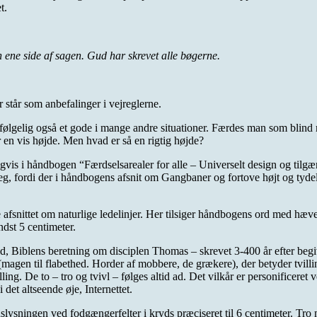
t.
n ene side af sagen. Gud har skrevet alle bøgerne.
 står som anbefalinger i vejreglerne.
følgelig også et gode i mange andre situationer. Færdes man som blind m
en vis højde. Men hvad er så en rigtig højde?
gvis i håndbogen “Færdselsarealer for alle – Universelt design og tilgæn
g, fordi der i håndbogens afsnit om Gangbaner og fortove højt og tydeli
je afsnittet om naturlige ledelinjer. Her tilsiger håndbogens ord med hæv
dst 5 centimeter.
ld, Biblens beretning om disciplen Thomas – skrevet 3-400 år efter begi
agen til flabethed. Horder af mobbere, de grækere), der betyder tvilling
villing. De to – tro og tvivl – følges altid ad. Det vilkår er personificeret
det altseende øje, Internettet.
lysningen ved fodgængerfelter i kryds præciseret til 6 centimeter. Tro mi