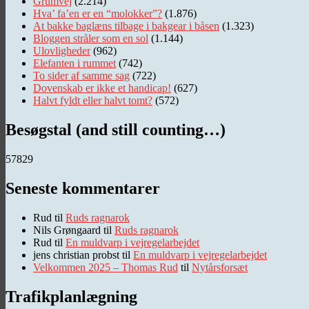
Grumvej
(2.214)
Hva’ fa’en er en “molokker”?
(1.876)
At bakke baglæns tilbage i bakgear i båsen
(1.323)
Bloggen stråler som en sol
(1.144)
Ulovligheder
(962)
Elefanten i rummet
(742)
To sider af samme sag
(722)
Dovenskab er ikke et handicap!
(627)
Halvt fyldt eller halvt tomt?
(572)
Besøgstal (and still counting…)
57829
Seneste kommentarer
Rud
til
Ruds ragnarok
Nils Grøngaard
til
Ruds ragnarok
Rud
til
En muldvarp i vejregelarbejdet
jens christian probst
til
En muldvarp i vejregelarbejdet
Velkommen 2025 – Thomas Rud
til
Nytårsforsæt
Trafikplanlægning