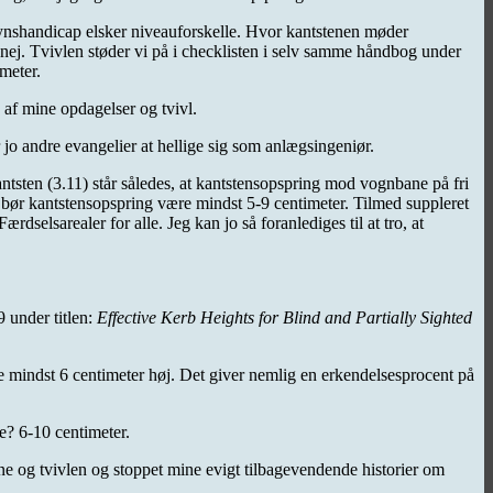
et synshandicap elsker niveauforskelle. Hvor kantstenen møder
ej. Tvivlen støder vi på i checklisten i selv samme håndbog under
meter.
d af mine opdagelser og tvivl.
r jo andre evangelier at hellige sig som anlægsingeniør.
ntsten (3.11) står således, at kantstensopspring mod vognbane på fri
v bør kantstensopspring være mindst 5-9 centimeter. Tilmed suppleret
selsarealer for alle. Jeg kan jo så foranlediges til at tro, at
 under titlen:
Effective Kerb Heights for Blind and Partially Sighted
e mindst 6 centimeter høj. Det giver nemlig en erkendelsesprocent på
se? 6-10 centimeter.
rne og tvivlen og stoppet mine evigt tilbagevendende historier om