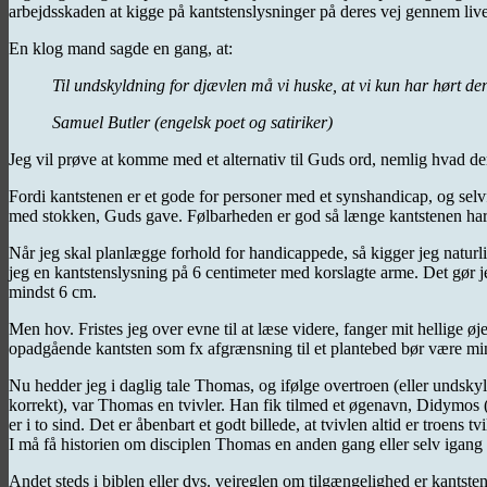
arbejdsskaden at kigge på kantstenslysninger på deres vej gennem live
En klog mand sagde en gang, at:
Til undskyldning for djævlen må vi huske, at vi kun har hørt de
Samuel Butler (engelsk poet og satiriker)
Jeg vil prøve at komme med et alternativ til Guds ord, nemlig hvad der
Fordi kantstenen er et gode for personer med et synshandicap, og selv
med stokken, Guds gave. Følbarheden er god så længe kantstenen har 
Når jeg skal planlægge forhold for handicappede, så kigger jeg naturli
jeg en kantstenslysning på 6 centimeter med korslagte arme. Det gør je
mindst 6 cm.
Men hov. Fristes jeg over evne til at læse videre, fanger mit hellige ø
opadgående kantsten som fx afgrænsning til et plantebed bør være min
Nu hedder jeg i daglig tale Thomas, og ifølge overtroen (eller undsky
korrekt), var Thomas en tvivler. Han fik tilmed et øgenavn, Didymos (m
er i to sind. Det er åbenbart et godt billede, at tvivlen altid er troens t
I må få historien om disciplen Thomas en anden gang eller selv igang i 
Andet steds i biblen eller dvs. vejreglen om tilgængelighed er kantstens