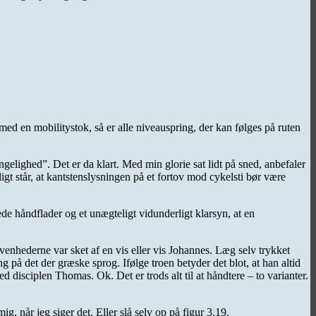
ed en mobilitystok, så er alle niveauspring, der kan følges på ruten
gelighed”. Det er da klart. Med min glorie sat lidt på sned, anbefaler
gt står, at kantstenslysningen på et fortov mod cykelsti bør være
ede håndflader og et unægteligt vidunderligt klarsyn, at en
venhederne var sket af en vis eller vis Johannes. Læg selv trykket
 på det der græske sprog. Ifølge troen betyder det blot, at han altid
 ved disciplen Thomas. Ok. Det er trods alt til at håndtere – to varianter.
g, når jeg siger det. Eller slå selv op på figur 3.19.