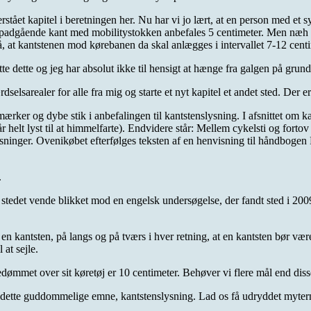
 overstået kapitel i beretningen her. Nu har vi jo lært, at en person med 
opadgående kant med mobilitystokken anbefales 5 centimeter. Men næh n
å, at kantstenen mod kørebanen da skal anlægges i intervallet 7-12 centi
tte dette og jeg har absolut ikke til hensigt at hænge fra galgen på grun
selsarealer for alle fra mig og starte et nyt kapitel et andet sted. Der e
rker og dybe stik i anbefalingen til kantstenslysning. I afsnittet om ka
helt lyst til at himmelfarte). Endvidere står: Mellem cykelsti og forto
ninger. Ovenikøbet efterfølges teksten af en henvisning til håndbogen Færd
.
 stedet vende blikket mod en engelsk undersøgelse, der fandt sted i 2009
n kantsten, på langs og på tværs i hver retning, at en kantsten bør vær
 at sejle.
redømmet over sit køretøj er 10 centimeter. Behøver vi flere mål end dis
 til dette guddommelige emne, kantstenslysning. Lad os få udryddet myte