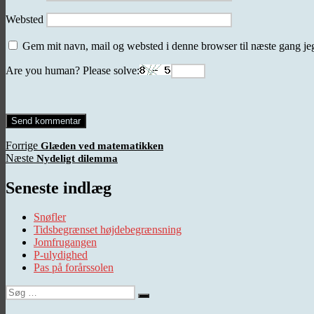
Websted
Gem mit navn, mail og websted i denne browser til næste gang j
Are you human? Please solve:
Indlægsnavigation
Forrige
Forrige
Glæden ved matematikken
Næste
indlæg:
Næste
Nydeligt dilemma
indlæg:
Seneste indlæg
Snøfler
Tidsbegrænset højdebegrænsning
Jomfrugangen
P-ulydighed
Pas på forårssolen
Søg
Søg
efter: