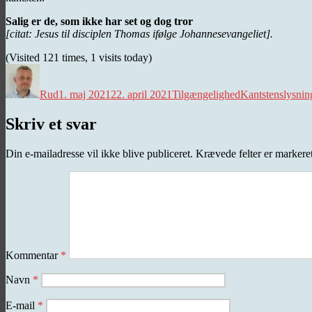
Salig er de, som ikke har set og dog tror
[citat: Jesus til disciplen Thomas ifølge Johannesevangeliet].
(Visited 121 times, 1 visits today)
Forfatter
Udgivet
Kategorier
Tags
Rud
1. maj 2021
22. april 2021
Tilgængelighed
Kantstenslysnin
Skriv et svar
Din e-mailadresse vil ikke blive publiceret.
Krævede felter er marker
Kommentar
*
Navn
*
E-mail
*