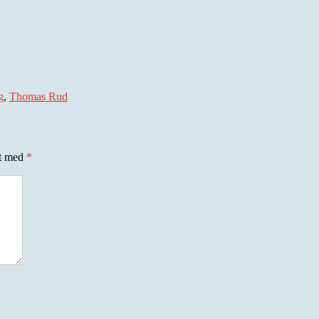
g
,
Thomas Rud
et med
*