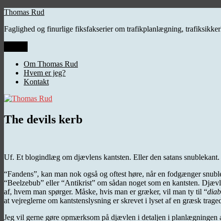
Videre
Thomas Rud
til
Faglighed og finurlige fiksfakserier om trafikplanlægning, trafiksikk
indhold
Menu
Om Thomas Rud
Hvem er jeg?
Kontakt
The devils kerb
Uf. Et blogindlæg om djævlens kantsten. Eller den satans snublekant
“Fandens”, kan man nok også og oftest høre, når en fodgænger snubler
“Beelzebub” eller “Antikrist” om sådan noget som en kantsten. Djævl
af, hvem man spørger. Måske, hvis man er græker, vil man ty til “
diab
at vejreglerne om kantstenslysning er skrevet i lyset af en græsk trag
Jeg vil gerne gøre opmærksom på djævlen i detaljen i planlægningen af 