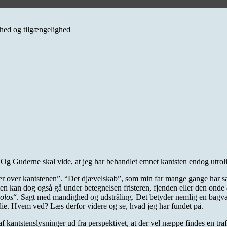
erhed og tilgængelighed
. Og Guderne skal vide, at jeg har behandlet emnet kantsten endog utr
 over kantstenen”. “Det djævelskab”, som min far mange gange har sagt,
en kan dog også gå under betegnelsen fristeren, fjenden eller den on
olos
“. Sagt med mandighed og udstråling. Det betyder nemlig en bagvaske
edie. Hvem ved? Læs derfor videre og se, hvad jeg har fundet på.
kantstenslysninger ud fra perspektivet, at der vel næppe findes en trafi