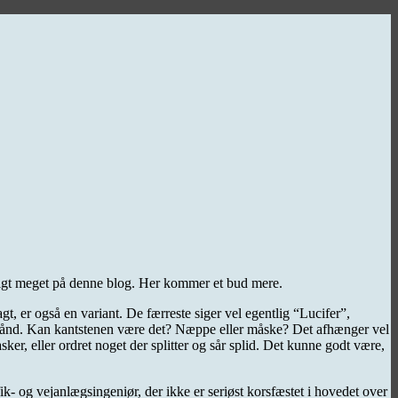
oligt meget på denne blog. Her kommer et bud mere.
 er også en variant. De færreste siger vel egentlig “Lucifer”,
de ånd. Kan kantstenen være det? Næppe eller måske? Det afhænger vel
r, eller ordret noget der splitter og sår splid. Det kunne godt være,
k- og vejanlægsingeniør, der ikke er seriøst korsfæstet i hovedet over