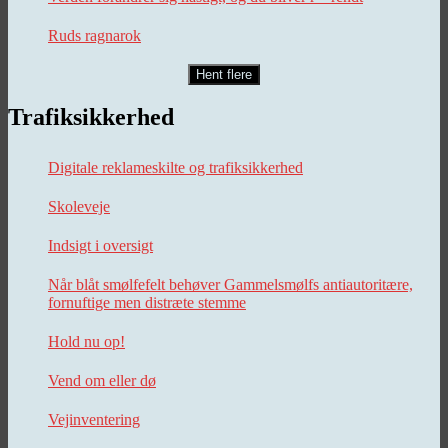
Ruds ragnarok
Hent flere
Trafiksikkerhed
Digitale reklameskilte og trafiksikkerhed
Skoleveje
Indsigt i oversigt
Når blåt smølfefelt behøver Gammelsmølfs antiautoritære,
fornuftige men distræte stemme
Hold nu op!
Vend om eller dø
Vejinventering