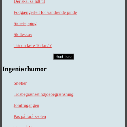
Der skal så lidt til
Fodgængerfelt for vandrende pinde
Sidestepping
Skilteskov
Tør du køre 16 km/t?
Hent flere
Ingeniørhumor
Snøfler
Tidsbegrænset højdebegrænsning
Jomfrugangen
Pas på forårssolen