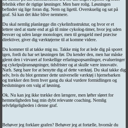
febrilsk efter de rigtige løsninger. Men bare rolig. Løsningen
befinder sig lige foran dig. Nem og ligetil. Overskuelig og sat på
graf. Så kan det ikke blive nemmere.
Du skal nemlig planlægge din cykelinfrastruktur, og hvor er et
lettere sted at starte end at gå til mine cykolog-timer, hvor jeg uden
besvær og uden lange monologer, men til gengæld med præcise
direktiver, giver dig værktøjerne til at komme videre.
Du kommer til at takke mig nu. Takke mig for at lede dig på sporet
igen, fordi du har set løsningen før. Du kender den, men har måske
glemt den i virvaret af forskellige erfaringsopsamlinger, evalueringer
og cykelpuljeansøgninger, tidsfrister og at skulle være innovativ.
Næh. Sørg bare for at benytte dig af dette værktøj. Du skal takke dig
selv, hvis du blot gemmer dette universelle værktøj i hjernebarken
og trækker den frem hver gang du skal vurdere formidlingen og
beslutningen om valg af løsning.
Ok. Nu kan jeg ikke trække den længere, men løfter sløret for
hemmeligheden bag min dybt relevante coaching. Nemlig
selvfølgeligheden i denne graf.
Behøver jeg forklare grafen? Behøver jeg at fortælle, hvornår du