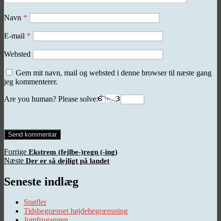
Navn
*
E-mail
*
Websted
Gem mit navn, mail og websted i denne browser til næste gang
jeg kommenterer.
Are you human? Please solve:
Indlægsnavigation
Forrige
Forrige
Ekstrem (fejlbe-)regn (-ing)
Næste
indlæg:
Næste
Der er så dejligt på landet
indlæg:
Seneste indlæg
Snøfler
Tidsbegrænset højdebegrænsning
Jomfrugangen