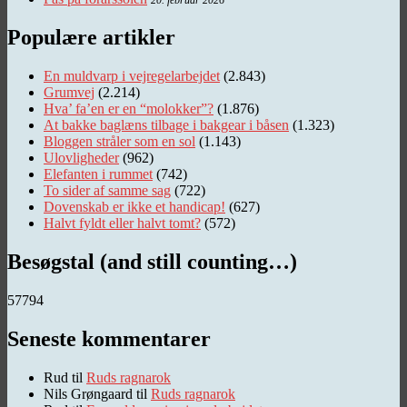
20. februar 2026
Populære artikler
En muldvarp i vejregelarbejdet
(2.843)
Grumvej
(2.214)
Hva’ fa’en er en “molokker”?
(1.876)
At bakke baglæns tilbage i bakgear i båsen
(1.323)
Bloggen stråler som en sol
(1.143)
Ulovligheder
(962)
Elefanten i rummet
(742)
To sider af samme sag
(722)
Dovenskab er ikke et handicap!
(627)
Halvt fyldt eller halvt tomt?
(572)
Besøgstal (and still counting…)
57794
Seneste kommentarer
Rud
til
Ruds ragnarok
Nils Grøngaard
til
Ruds ragnarok