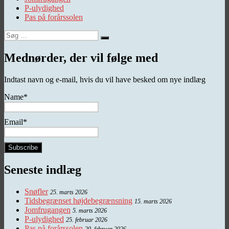
P-ulydighed
Pas på forårssolen
Søg
Søg
efter:
Mednørder, der vil følge med
Indtast navn og e-mail, hvis du vil have besked om nye indlæg
Name*
Email*
Seneste indlæg
Snøfler
25. marts 2026
Tidsbegrænset højdebegrænsning
15. marts 2026
Jomfrugangen
5. marts 2026
P-ulydighed
25. februar 2026
Pas på forårssolen