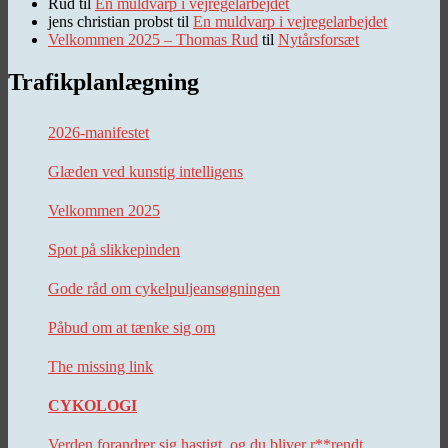
Rud
til
En muldvarp i vejregelarbejdet
jens christian probst
til
En muldvarp i vejregelarbejdet
Velkommen 2025 – Thomas Rud
til
Nytårsforsæt
Trafikplanlægning
2026-manifestet
Glæden ved kunstig intelligens
Velkommen 2025
Spot på slikkepinden
Gode råd om cykelpuljeansøgningen
Påbud om at tænke sig om
The missing link
CYKOLOGI
Verden forandrer sig hastigt, og du bliver r**rendt