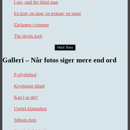
I see, said the blind man
En kort, en lang, en trekant, en stang
Elefanten i rummet
The devils kerb
Hent flere
Galleri – Når fotos siger mere end ord
P-ulydighed
Krydsning tilladt
Kan I se det?
Undgå klatmaling
Stibom dum