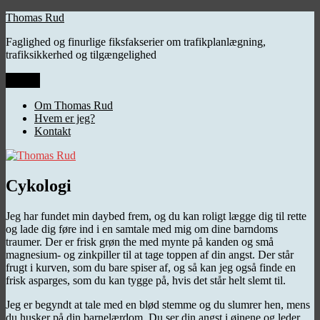
Videre
Thomas Rud
til
Faglighed og finurlige fiksfakserier om trafikplanlægning,
indhold
trafiksikkerhed og tilgængelighed
Menu
Om Thomas Rud
Hvem er jeg?
Kontakt
Cykologi
Jeg har fundet min daybed frem, og du kan roligt lægge dig til rette
og lade dig føre ind i en samtale med mig om dine barndoms
traumer. Der er frisk grøn the med mynte på kanden og små
magnesium- og zinkpiller til at tage toppen af din angst. Der står
frugt i kurven, som du bare spiser af, og så kan jeg også finde en
frisk asparges, som du kan tygge på, hvis det står helt slemt til.
Jeg er begyndt at tale med en blød stemme og du slumrer hen, mens
du husker på din barnelærdom. Du ser din angst i øjnene og leder