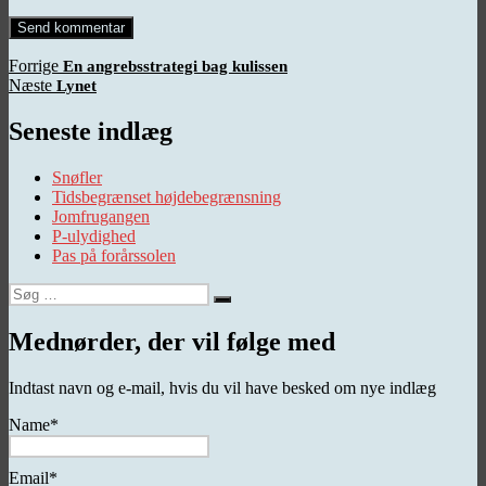
Indlægsnavigation
Forrige
Forrige
En angrebsstrategi bag kulissen
Næste
indlæg:
Næste
Lynet
indlæg:
Seneste indlæg
Snøfler
Tidsbegrænset højdebegrænsning
Jomfrugangen
P-ulydighed
Pas på forårssolen
Søg
Søg
efter:
Mednørder, der vil følge med
Indtast navn og e-mail, hvis du vil have besked om nye indlæg
Name*
Email*