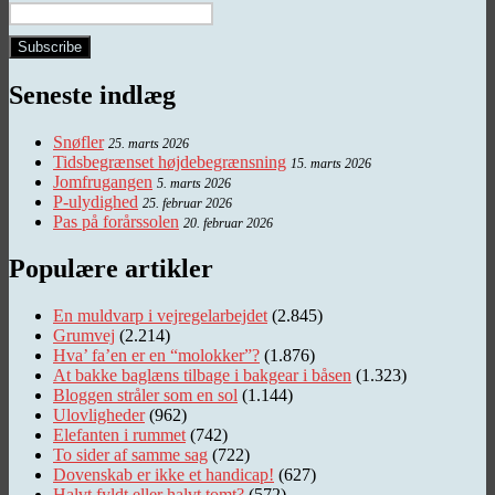
Seneste indlæg
Snøfler
25. marts 2026
Tidsbegrænset højdebegrænsning
15. marts 2026
Jomfrugangen
5. marts 2026
P-ulydighed
25. februar 2026
Pas på forårssolen
20. februar 2026
Populære artikler
En muldvarp i vejregelarbejdet
(2.845)
Grumvej
(2.214)
Hva’ fa’en er en “molokker”?
(1.876)
At bakke baglæns tilbage i bakgear i båsen
(1.323)
Bloggen stråler som en sol
(1.144)
Ulovligheder
(962)
Elefanten i rummet
(742)
To sider af samme sag
(722)
Dovenskab er ikke et handicap!
(627)
Halvt fyldt eller halvt tomt?
(572)