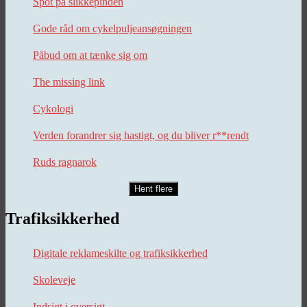
Spot på slikkepinden
Gode råd om cykelpuljeansøgningen
Påbud om at tænke sig om
The missing link
Cykologi
Verden forandrer sig hastigt, og du bliver r**rendt
Ruds ragnarok
Hent flere
Trafiksikkerhed
Digitale reklameskilte og trafiksikkerhed
Skoleveje
Indsigt i oversigt