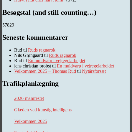
Besøgstal (and still counting…)
57829
Seneste kommentarer
Rud
til
Ruds ragnarok
Nils Grøngaard
til
Ruds ragnarok
Rud
til
En muldvarp i vejregelarbejdet
jens christian probst
til
En muldvarp i vejregelarbejdet
Velkommen 2025 – Thomas Rud
til
Nytårsforsæt
Trafikplanlægning
2026-manifestet
Glæden ved kunstig intelligens
Velkommen 2025