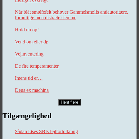
Når blåt smølfefelt behøver Gammelsmølfs antiautoritære,
fornuftige men distræte stemme
Hold nu op!
Vend om eller dø
Vejinventering
De fire temperamenter
Imens tid er…
Deus ex machina
Hent flere
Tilgængelighed
Sådan løses SBIs fejlfortolkning