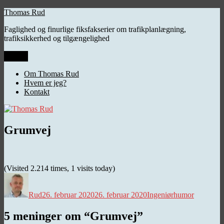
Videre
Thomas Rud
til
Faglighed og finurlige fiksfakserier om trafikplanlægning,
indhold
trafiksikkerhed og tilgængelighed
Menu
Om Thomas Rud
Hvem er jeg?
Kontakt
Grumvej
(Visited 2.214 times, 1 visits today)
Forfatter
Udgivet
Kategorier
Rud
26. februar 2020
26. februar 2020
Ingeniørhumor
5 meninger om “Grumvej”