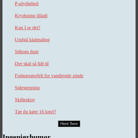
P-ulydighed
Krydsning tilladt
Kan I se det?
Undgå klatmaling
Stibom dum
Der skal så lidt til
Fodgængerfelt for vandrende pinde
Sidestepping
Skilteskov
Tør du køre 16 km/t?
Hent flere
Ingeniørhumor