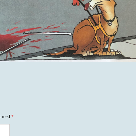
et med
*