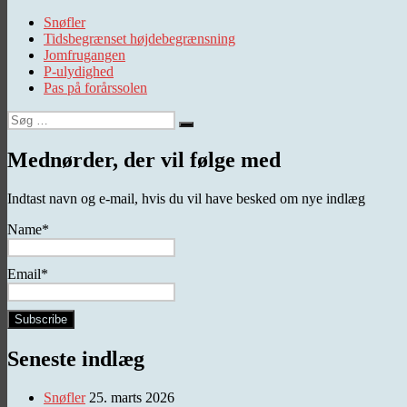
Snøfler
Tidsbegrænset højdebegrænsning
Jomfrugangen
P-ulydighed
Pas på forårssolen
Søg
Søg
efter:
Mednørder, der vil følge med
Indtast navn og e-mail, hvis du vil have besked om nye indlæg
Name*
Email*
Seneste indlæg
Snøfler
25. marts 2026