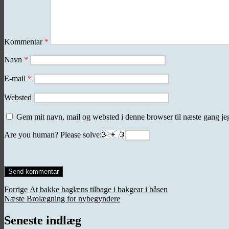
Kommentar
*
Navn
*
E-mail
*
Websted
Gem mit navn, mail og websted i denne browser til næste gang j
Are you human? Please solve:
Indlægsnavigation
Forrige
Forrige
At bakke baglæns tilbage i bakgear i båsen
Næste
indlæg:
Næste
Brolægning for nybegyndere
indlæg:
Seneste indlæg