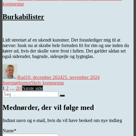
til
kommentar
En
ny
Burkabilister
start
Lidt streetart af en ukendt kunstner. Det foranlediger mig til at
nævne: husk nu at skrabe hele forruden fri for rim og sne inden du
kører ud, hvis der skulle være frost i luften. Det gælder sådan set
også sideruder, bagrude, sidespejle og lygteglas.
Forfatter
Udgivet
Kategorier
Rud
10. december 2024
25. november 2024
til
Ingeniørhumor
Skriv kommentar
Indlægsinddeling
Side
Side
Side
Burkabilister
1
2
…
20
Næste side
Søg
Søg
efter:
Mednørder, der vil følge med
Indtast navn og e-mail, hvis du vil have besked om nye indlæg
Name*