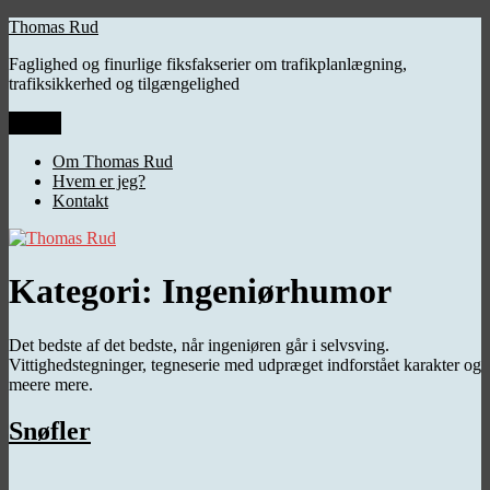
Videre
Thomas Rud
til
Faglighed og finurlige fiksfakserier om trafikplanlægning,
indhold
trafiksikkerhed og tilgængelighed
Menu
Om Thomas Rud
Hvem er jeg?
Kontakt
Kategori:
Ingeniørhumor
Det bedste af det bedste, når ingeniøren går i selvsving.
Vittighedstegninger, tegneserie med udpræget indforstået karakter og
meere mere.
Snøfler