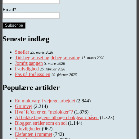
Email*
Seneste indlæg
Snøfler
25. marts 2026
Tidsbegrænset højdebegrænsning
15. marts 2026
Jomfrugangen
5. marts 2026
P-ulydighed
25. februar 2026
Pas på forårssolen
20. februar 2026
Populære artikler
En muldvarp i vejregelarbejdet
(2.844)
Grumvej
(2.214)
Hva’ fa’en er en “molokker”?
(1.876)
At bakke baglæns tilbage i bakgear i båsen
(1.323)
Bloggen stråler som en sol
(1.144)
Ulovligheder
(962)
Elefanten i rummet
(742)