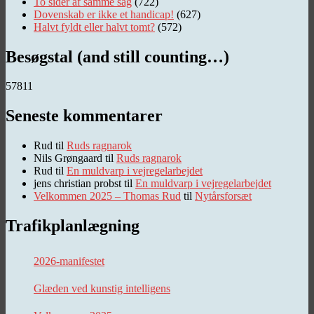
To sider af samme sag
(722)
Dovenskab er ikke et handicap!
(627)
Halvt fyldt eller halvt tomt?
(572)
Besøgstal (and still counting…)
57811
Seneste kommentarer
Rud
til
Ruds ragnarok
Nils Grøngaard
til
Ruds ragnarok
Rud
til
En muldvarp i vejregelarbejdet
jens christian probst
til
En muldvarp i vejregelarbejdet
Velkommen 2025 – Thomas Rud
til
Nytårsforsæt
Trafikplanlægning
2026-manifestet
Glæden ved kunstig intelligens