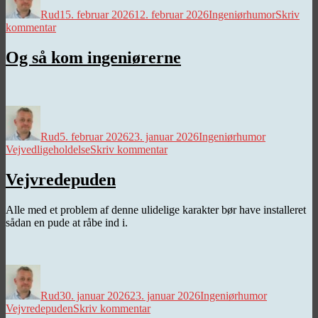
Rud
15. februar 2026
12. februar 2026
Ingeniørhumor
Skriv
til
kommentar
Tre
små
Og så kom ingeniørerne
kinesere
Forfatter
Udgivet
Kategorier
Tags
Rud
5. februar 2026
23. januar 2026
Ingeniørhumor
til
Vejvedligeholdelse
Skriv kommentar
Og
så
Vejvredepuden
kom
ingeniørerne
Alle med et problem af denne ulidelige karakter bør have installeret
sådan en pude at råbe ind i.
Forfatter
Udgivet
Kategorier
Tags
Rud
30. januar 2026
23. januar 2026
Ingeniørhumor
til
Vejvredepuden
Skriv kommentar