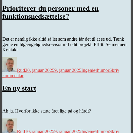
Vejvredepuden
Prioriterer du personer med en
funktionsnedsættelse?
Det er nemlig ikke altid så let som andre får det til at se ud. Tænk
gerne en tilgængelighedsrevisor ind i dit projekt. Pffftt. Se menuen
Kontakt.
Forfatter
Udgivet
Kategorier
Rud
20. januar 2025
9. januar 2025
Ingeniørhumor
Skriv
til
kommentar
Prioriterer
du
En ny start
personer
med
en
funktionsnedsættelse?
Åh ja. Hvorfor ikke starte året lige på og hårdt?
Forfatter
Udgivet
Kategorier
Rud
10. januar 2025
9. januar 2025
Ingeniørhumor
Skriv