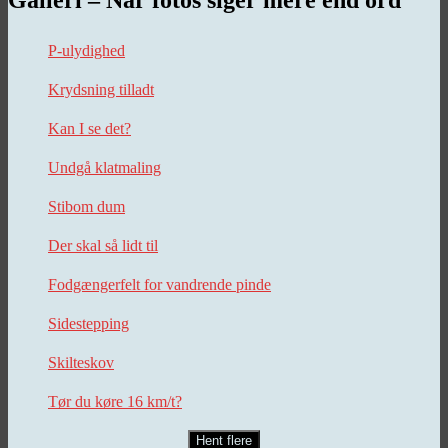
P-ulydighed
Krydsning tilladt
Kan I se det?
Undgå klatmaling
Stibom dum
Der skal så lidt til
Fodgængerfelt for vandrende pinde
Sidestepping
Skilteskov
Tør du køre 16 km/t?
Hent flere