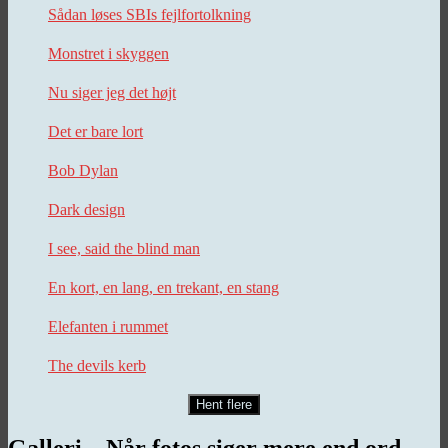
Sådan løses SBIs fejlfortolkning
Monstret i skyggen
Nu siger jeg det højt
Det er bare lort
Bob Dylan
Dark design
I see, said the blind man
En kort, en lang, en trekant, en stang
Elefanten i rummet
The devils kerb
Hent flere
Galleri – Når fotos siger mere end ord