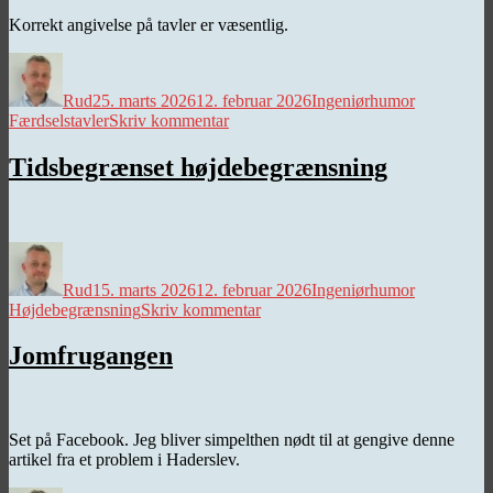
Korrekt angivelse på tavler er væsentlig.
Forfatter
Udgivet
Kategorier
Tags
Rud
25. marts 2026
12. februar 2026
Ingeniørhumor
til
Færdselstavler
Skriv kommentar
Snøfler
Tidsbegrænset højdebegrænsning
Forfatter
Udgivet
Kategorier
Tags
Rud
15. marts 2026
12. februar 2026
Ingeniørhumor
til
Højdebegrænsning
Skriv kommentar
Tidsbegrænset
højdebegrænsning
Jomfrugangen
Set på Facebook. Jeg bliver simpelthen nødt til at gengive denne
artikel fra et problem i Haderslev.