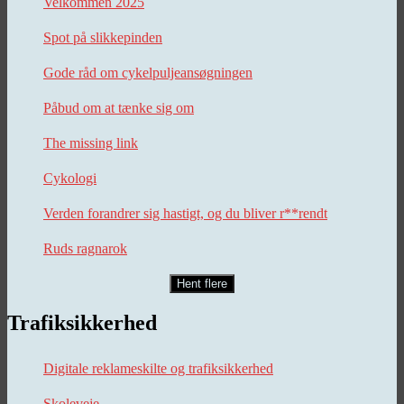
Velkommen 2025
Spot på slikkepinden
Gode råd om cykelpuljeansøgningen
Påbud om at tænke sig om
The missing link
Cykologi
Verden forandrer sig hastigt, og du bliver r**rendt
Ruds ragnarok
Hent flere
Trafiksikkerhed
Digitale reklameskilte og trafiksikkerhed
Skoleveje