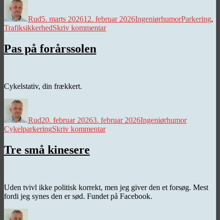
Forfatter
Udgivet
Kategorier
Tags
Rud
5. marts 2026
12. februar 2026
Ingeniørhumor
Parkering
,
til
Trafiksikkerhed
Skriv kommentar
Jomfrugangen
Pas på forårssolen
Cykelstativ, din frækkert.
Forfatter
Udgivet
Kategorier
Tags
Rud
20. februar 2026
3. februar 2026
Ingeniørhumor
til
Cykelparkering
Skriv kommentar
Pas
på
Tre små kinesere
forårssolen
Uden tvivl ikke politisk korrekt, men jeg giver den et forsøg. Mest
fordi jeg synes den er sød. Fundet på Facebook.
Forfatter
Udgivet
Kategorier