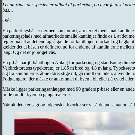
I et område, der specielt er udlagt til parkering, og hvor færdsel pr
bås…
Olé!
En parkeringsbås er dermed som anført, afmærket med smal kantlinje. 
parkeringsplads med afmærkede smalle kantlinjer finde os i, at det me
regler må alt andet end også gælde for kantlinjen i forkant og bagkant 
gælder det at båsen er defineret ud for enderne af kantlinjerne mellem
lang. Og det er jo noget vås.
En p-bås har jf. håndbogen Anlæg for parkering og standsning dimensi
Vejdirektoratets typekøretøj er 1,85 m bred og 4,8 m lang. Typekøretøj
sig fra kantlinjerne, åbne døre, stige ud, gå rundt om bilen, anvende fo
Fodgængere, der måske er ankommet til byen i bil eller på cykel eller 
Måske ligger parkeringsanlægget med 90 graders p-båse eller en anden v
finde rundt i byen på gangarealerne.
Når alt dette er sagt og udpenslet, hvorfor ser vi så denne situation så 