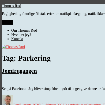
Videre
Thomas Rud
til
Faglighed og finurlige fiksfakserier om trafikplanlægning, trafiksikk
indhold
Menu
Om Thomas Rud
Hvem er jeg?
Kontakt
Tag:
Parkering
Jomfrugangen
Set på Facebook. Jeg bliver simpelthen nødt til at gengive denne artike
Forfatter
Udgivet
Kategorier
Tags
Rud
5. marts 2026
12. februar 2026
Ingeniørhumor
Parkering
,
T