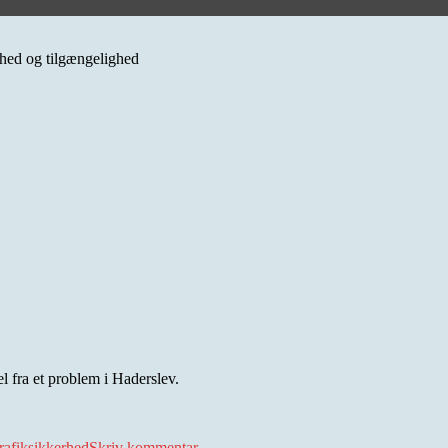
erhed og tilgængelighed
l fra et problem i Haderslev.
til
Jomfrugangen
rafiksikkerhed
Skriv kommentar