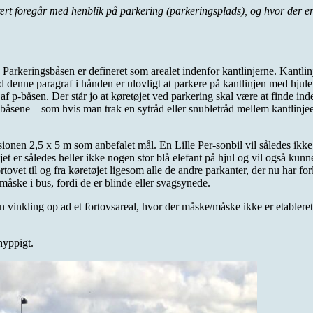
imært foregår med henblik på parkering (parkeringsplads), og hvor der 
Parkeringsbåsen er defineret som arealet indenfor kantlinjerne. Kantli
d denne paragraf i hånden er ulovligt at parkere på kantlinjen med hju
af p-båsen. Der står jo at køretøjet ved parkering skal være at finde ind
 båsene – som hvis man trak en sytråd eller snubletråd mellem kantlinjee
onen 2,5 x 5 m som anbefalet mål. En Lille Per-sonbil vil således ikk
et er således heller ikke nogen stor blå elefant på hjul og vil også kun
rtovet til og fra køretøjet ligesom alle de andre parkanter, der nu har fo
måske i bus, fordi de er blinde eller svagsynede.
inkling op ad et fortovsareal, hvor der måske/måske ikke er etableret e
hyppigt.