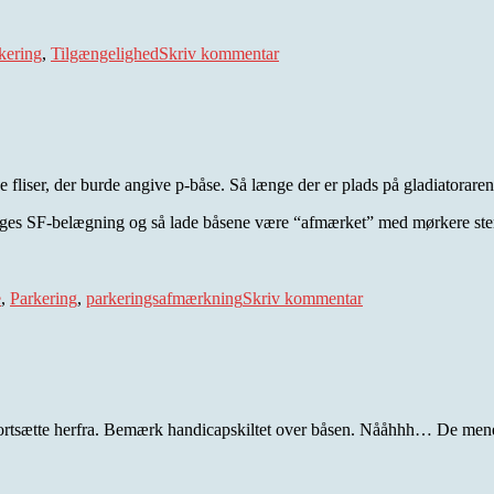
til
Kan
kering
,
Tilgængelighed
Skriv kommentar
I
se
det?
 fliser, der burde angive p-båse. Så længe der er plads på gladiatorar
ægges SF-belægning og så lade båsene være “afmærket” med mørkere sten
til
Lovløse
e
,
Parkering
,
parkeringsafmærkning
Skriv kommentar
Hurup
 fortsætte herfra. Bemærk handicapskiltet over båsen. Nååhhh… De mene
til