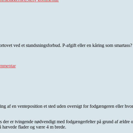
fortovet ved et standsningsforbud. P-afgift eller en kåring som smartas
til
P-
ommentar
ulydighed
ing af en venteposition et sted uden oversigt for fodgængeren eller hvor
s der er tvingende nødvendigt med fodgængerfelter på grund af ældre o
på hævede flader og være 4 m brede.