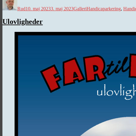
Rud
10. maj 2023
3. maj 2023
Galleri
Handicaparkering
,
Handi
Ulovligheder