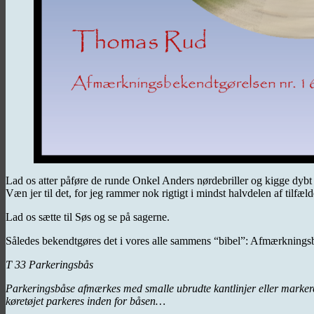
Lad os atter påføre de runde Onkel Anders nørdebriller og kigge dybt 
Væn jer til det, for jeg rammer nok rigtigt i mindst halvdelen af tilfæl
Lad os sætte til Søs og se på sagerne.
Således bekendtgøres det i vores alle sammens “bibel”: Afmærkningsbe
T 33 Parkeringsbås
Parkeringsbåse afmærkes med smalle ubrudte kantlinjer eller marker
køretøjet parkeres inden for båsen…