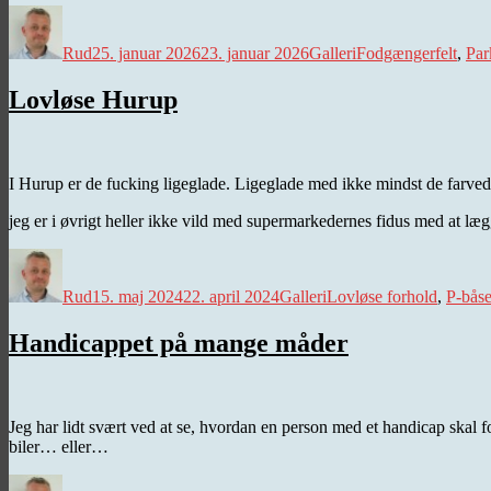
Forfatter
Udgivet
Kategorier
Tags
Rud
25. januar 2026
23. januar 2026
Galleri
Fodgængerfelt
,
Par
Lovløse Hurup
I Hurup er de fucking ligeglade. Ligeglade med ikke mindst de farvede
jeg er i øvrigt heller ikke vild med supermarkedernes fidus med at l
Forfatter
Udgivet
Kategorier
Tags
Rud
15. maj 2024
22. april 2024
Galleri
Lovløse forhold
,
P-bås
Handicappet på mange måder
Jeg har lidt svært ved at se, hvordan en person med et handicap skal
biler… eller…
Forfatter
Udgivet
Kategorier
Tags