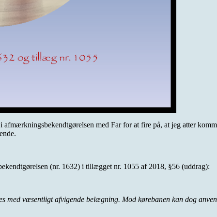
i afmærkningsbekendtgørelsen med Far for at fire på, at jeg atter komm
dende.
kendtgørelsen (nr. 1632) i tillægget nr. 1055 af 2018, §56 (uddrag):
es med væsentligt afvigende belægning. Mod kørebanen kan dog anvend