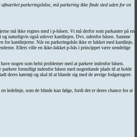
er afmærket parkeringsbåse, må parkering ikke finde sted uden for en
njerne må ikke regnes med i p-båsen. Vi må derfor som parkanter på en
let og naturligvis også udover kantlinjen. Dvs. udenfor båsen. Samme
en for kantlinjerne. Når en parkeringsbås ikke er lukket med kantlinje,
nderne. Ellers ville en ikke-lukket p-bås i princippet være uendelige
e have nogen som helst problemer med at parkere indenfor båsen.
ne parkere fornuftigt indenfor båsen med nogenlunde plads til at holde
rladt deres køretøj og skal til at blande sig med de øvrige fodgængere.
n ledelinje, som de blinde kan følge, fordi det er deres chance for at