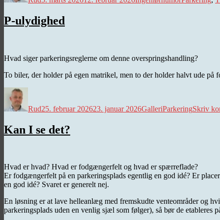
P-ulydighed
Hvad siger parkeringsreglerne om denne overspringshandling?
To biler, der holder på egen matrikel, men to der holder halvt ude på 
Forfatter
Udgivet
Kategorier
Tags
Rud
25. februar 2026
23. januar 2026
Galleri
Parkering
Skriv k
Kan I se det?
Hvad er hvad? Hvad er fodgængerfelt og hvad er spærreflade?
Er fodgængerfelt på en parkeringsplads egentlig en god idé? Er placer
en god idé? Svaret er generelt nej.
En løsning er at lave helleanlæg med fremskudte venteområder og hvi
parkeringsplads uden en venlig sjæl som følger), så bør de etableres 