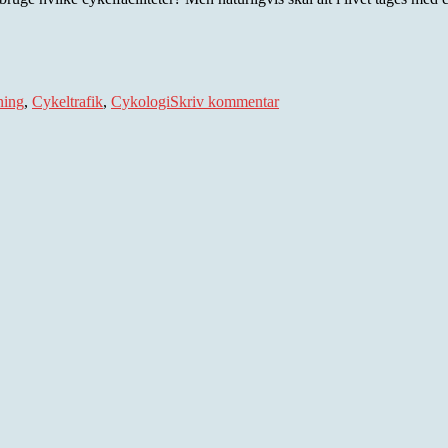
til
Cykologi
ning
,
Cykeltrafik
,
Cykologi
Skriv kommentar