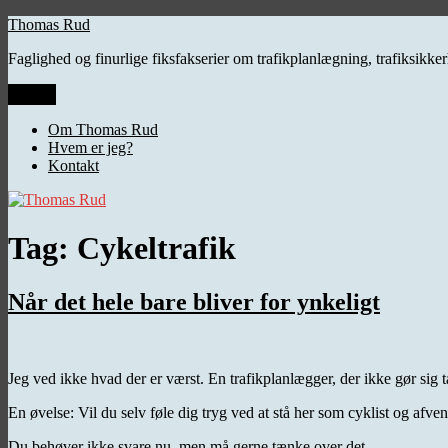
Videre
Thomas Rud
til
Faglighed og finurlige fiksfakserier om trafikplanlægning, trafiksikk
indhold
Menu
Om Thomas Rud
Hvem er jeg?
Kontakt
Tag:
Cykeltrafik
Når det hele bare bliver for ynkeligt
Jeg ved ikke hvad der er værst. En trafikplanlægger, der ikke gør sig t
En øvelse: Vil du selv føle dig tryg ved at stå her som cyklist og afve
Du behøver ikke svare nu, men må gerne tænke over det.