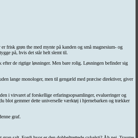
Der er frisk grøn the med mynte på kanden og små magnesium- og
gge på, hvis det står helt slemt til.
efter de rigtige løsninger. Men bare rolig. Løsningen befinder sig
og uden lange monologer, men til gengæld med præcise direktiver, giver
en i virvaret af forskellige erfaringsopsamlinger, evalueringer og
s du blot gemmer dette universelle værktøj i hjernebarken og trækker
denne graf.
et gran salt. Fordi hvor er den dobbeltrettede cykelsti? Åh nej. Traume.