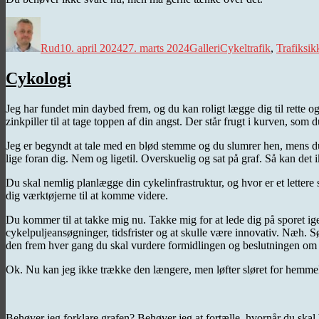
Forfatter
Udgivet
Kategorier
Tags
Rud
10. april 2024
27. marts 2024
Galleri
Cykeltrafik
,
Trafiksik
Cykologi
Jeg har fundet min daybed frem, og du kan roligt lægge dig til rette
zinkpiller til at tage toppen af din angst. Der står frugt i kurven, som 
Jeg er begyndt at tale med en blød stemme og du slumrer hen, mens du 
lige foran dig. Nem og ligetil. Overskuelig og sat på graf. Så kan det
Du skal nemlig planlægge din cykelinfrastruktur, og hvor er et lettere
dig værktøjerne til at komme videre.
Du kommer til at takke mig nu. Takke mig for at lede dig på sporet ige
cykelpuljeansøgninger, tidsfrister og at skulle være innovativ. Næh. S
den frem hver gang du skal vurdere formidlingen og beslutningen om 
Ok. Nu kan jeg ikke trække den længere, men løfter sløret for hemme
Behøver jeg forklare grafen? Behøver jeg at fortælle, hvornår du skal b