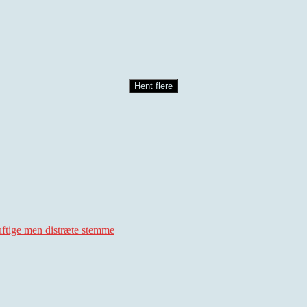
Hent flere
uftige men distræte stemme