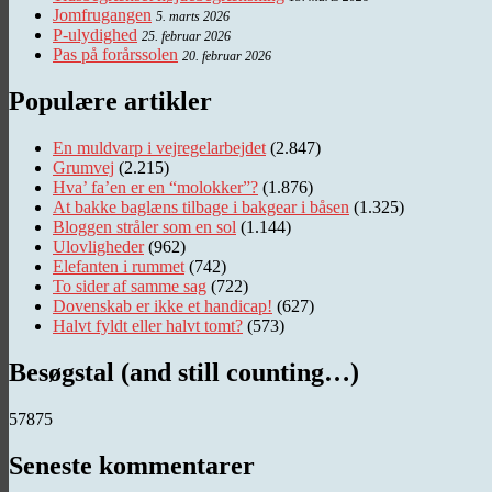
Jomfrugangen
5. marts 2026
P-ulydighed
25. februar 2026
Pas på forårssolen
20. februar 2026
Populære artikler
En muldvarp i vejregelarbejdet
(2.847)
Grumvej
(2.215)
Hva’ fa’en er en “molokker”?
(1.876)
At bakke baglæns tilbage i bakgear i båsen
(1.325)
Bloggen stråler som en sol
(1.144)
Ulovligheder
(962)
Elefanten i rummet
(742)
To sider af samme sag
(722)
Dovenskab er ikke et handicap!
(627)
Halvt fyldt eller halvt tomt?
(573)
Besøgstal (and still counting…)
57875
Seneste kommentarer