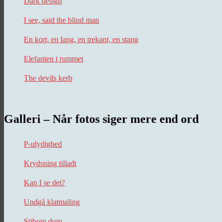
Dark design
I see, said the blind man
En kort, en lang, en trekant, en stang
Elefanten i rummet
The devils kerb
Galleri – Når fotos siger mere end ord
P-ulydighed
Krydsning tilladt
Kan I se det?
Undgå klatmaling
Stibom dum