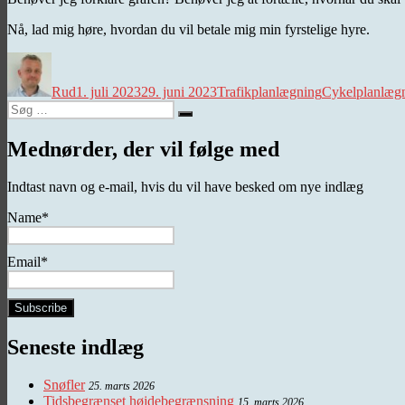
Nå, lad mig høre, hvordan du vil betale mig min fyrstelige hyre.
Forfatter
Udgivet
Kategorier
Tags
Rud
1. juli 2023
29. juni 2023
Trafikplanlægning
Cykelplanlæg
Søg
Søg
efter:
Mednørder, der vil følge med
Indtast navn og e-mail, hvis du vil have besked om nye indlæg
Name*
Email*
Seneste indlæg
Snøfler
25. marts 2026
Tidsbegrænset højdebegrænsning
15. marts 2026