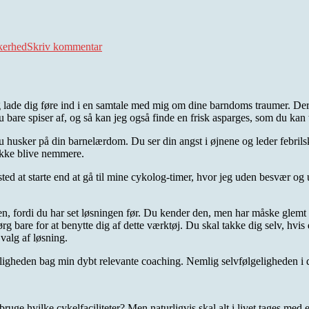
til
Når
kerhed
Skriv kommentar
det
hele
bare
bliver
for
 og lade dig føre ind i en samtale med mig om dine barndoms traumer. 
ynkeligt
du bare spiser af, og så kan jeg også finde en frisk asparges, som du kan ty
husker på din barnelærdom. Du ser din angst i øjnene og leder febrilsk 
 ikke blive nemmere.
 sted at starte end at gå til mine cykolog-timer, hvor jeg uden besvær 
n, fordi du har set løsningen før. Du kender den, men har måske glemt d
ørg bare for at benytte dig af dette værktøj. Du skal takke dig selv, hvi
valg af løsning.
ligheden bag min dybt relevante coaching. Nemlig selvfølgeligheden i 
ruge hvilke cykelfaciliteter? Men naturligvis skal alt i livet tages med 