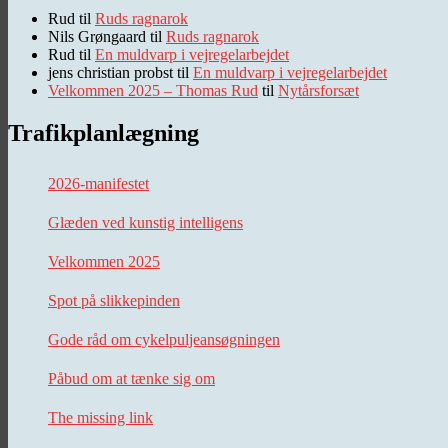
Rud
til
Ruds ragnarok
Nils Grøngaard
til
Ruds ragnarok
Rud
til
En muldvarp i vejregelarbejdet
jens christian probst
til
En muldvarp i vejregelarbejdet
Velkommen 2025 – Thomas Rud
til
Nytårsforsæt
Trafikplanlægning
2026-manifestet
Glæden ved kunstig intelligens
Velkommen 2025
Spot på slikkepinden
Gode råd om cykelpuljeansøgningen
Påbud om at tænke sig om
The missing link