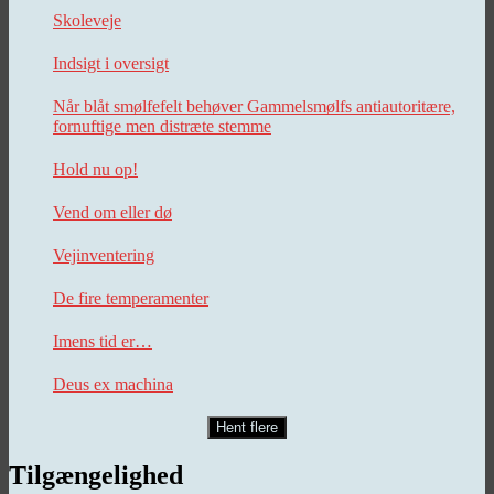
Skoleveje
Indsigt i oversigt
Når blåt smølfefelt behøver Gammelsmølfs antiautoritære,
fornuftige men distræte stemme
Hold nu op!
Vend om eller dø
Vejinventering
De fire temperamenter
Imens tid er…
Deus ex machina
Hent flere
Tilgængelighed