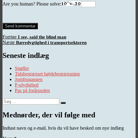
Are you human? Please solve:
Indlægsnavigation
Forrige
Forrige
I see, said the blind man
Næste
indlæg:
Næste
Bæredygtighed i transportsektoren
indlæg:
Seneste indlæg
Snøfler
Tidsbegrænset højdebegrænsning
Jomfrugangen
P-ulydighed
Pas på forårssolen
Søg
Søg
efter:
Mednørder, der vil følge med
Indtast navn og e-mail, hvis du vil have besked om nye indlæg