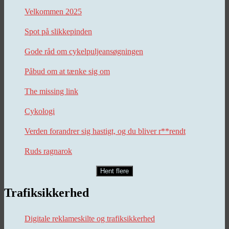
Velkommen 2025
Spot på slikkepinden
Gode råd om cykelpuljeansøgningen
Påbud om at tænke sig om
The missing link
Cykologi
Verden forandrer sig hastigt, og du bliver r**rendt
Ruds ragnarok
Hent flere
Trafiksikkerhed
Digitale reklameskilte og trafiksikkerhed