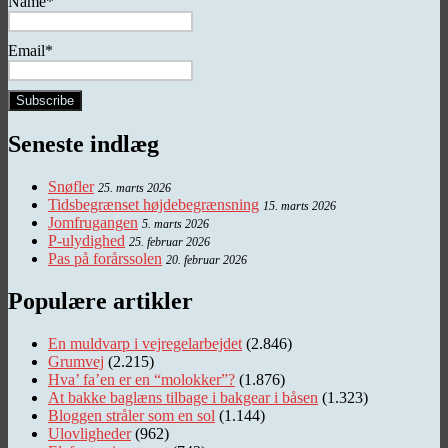
Name*
Email*
Seneste indlæg
Snøfler
25. marts 2026
Tidsbegrænset højdebegrænsning
15. marts 2026
Jomfrugangen
5. marts 2026
P-ulydighed
25. februar 2026
Pas på forårssolen
20. februar 2026
Populære artikler
En muldvarp i vejregelarbejdet
(2.846)
Grumvej
(2.215)
Hva’ fa’en er en “molokker”?
(1.876)
At bakke baglæns tilbage i bakgear i båsen
(1.323)
Bloggen stråler som en sol
(1.144)
Ulovligheder
(962)