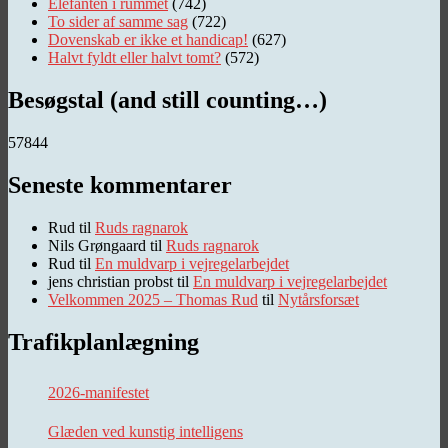
Elefanten i rummet
(742)
To sider af samme sag
(722)
Dovenskab er ikke et handicap!
(627)
Halvt fyldt eller halvt tomt?
(572)
Besøgstal (and still counting…)
57844
Seneste kommentarer
Rud
til
Ruds ragnarok
Nils Grøngaard
til
Ruds ragnarok
Rud
til
En muldvarp i vejregelarbejdet
jens christian probst
til
En muldvarp i vejregelarbejdet
Velkommen 2025 – Thomas Rud
til
Nytårsforsæt
Trafikplanlægning
2026-manifestet
Glæden ved kunstig intelligens