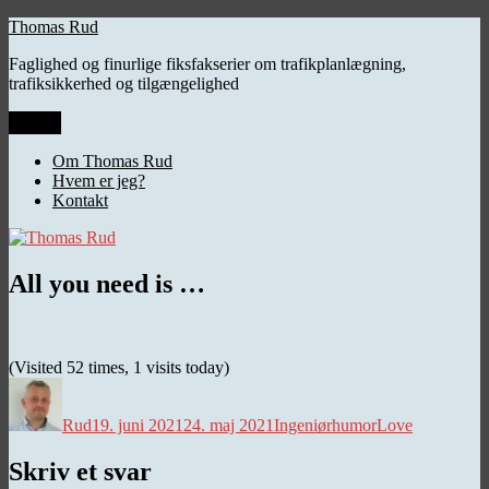
Videre
Thomas Rud
til
Faglighed og finurlige fiksfakserier om trafikplanlægning,
indhold
trafiksikkerhed og tilgængelighed
Menu
Om Thomas Rud
Hvem er jeg?
Kontakt
All you need is …
(Visited 52 times, 1 visits today)
Forfatter
Udgivet
Kategorier
Tags
Rud
19. juni 2021
24. maj 2021
Ingeniørhumor
Love
Skriv et svar