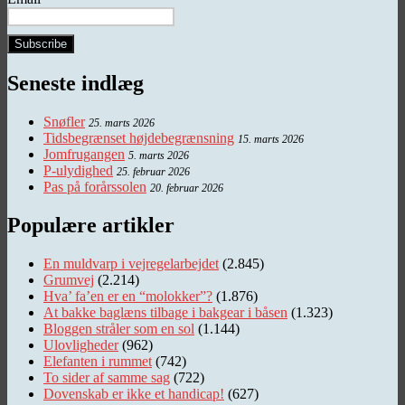
Seneste indlæg
Snøfler
25. marts 2026
Tidsbegrænset højdebegrænsning
15. marts 2026
Jomfrugangen
5. marts 2026
P-ulydighed
25. februar 2026
Pas på forårssolen
20. februar 2026
Populære artikler
En muldvarp i vejregelarbejdet
(2.845)
Grumvej
(2.214)
Hva’ fa’en er en “molokker”?
(1.876)
At bakke baglæns tilbage i bakgear i båsen
(1.323)
Bloggen stråler som en sol
(1.144)
Ulovligheder
(962)
Elefanten i rummet
(742)
To sider af samme sag
(722)
Dovenskab er ikke et handicap!
(627)