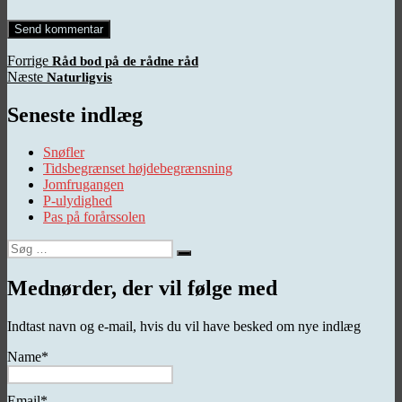
Indlægsnavigation
Forrige
Forrige
Råd bod på de rådne råd
Næste
indlæg:
Næste
Naturligvis
indlæg:
Seneste indlæg
Snøfler
Tidsbegrænset højdebegrænsning
Jomfrugangen
P-ulydighed
Pas på forårssolen
Søg
Søg
efter:
Mednørder, der vil følge med
Indtast navn og e-mail, hvis du vil have besked om nye indlæg
Name*
Email*