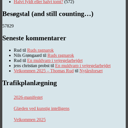
Halvt fyldt eller halvt tomt?
(572)
Besøgstal (and still counting…)
57829
Seneste kommentarer
Rud
til
Ruds ragnarok
Nils Grøngaard
til
Ruds ragnarok
Rud
til
En muldvarp i vejregelarbejdet
jens christian probst
til
En muldvarp i vejregelarbejdet
Velkommen 2025 – Thomas Rud
til
Nytårsforsæt
Trafikplanlægning
2026-manifestet
Glæden ved kunstig intelligens
Velkommen 2025