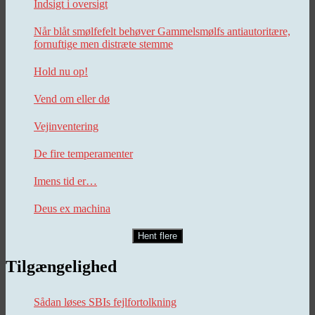
Indsigt i oversigt
Når blåt smølfefelt behøver Gammelsmølfs antiautoritære,
fornuftige men distræte stemme
Hold nu op!
Vend om eller dø
Vejinventering
De fire temperamenter
Imens tid er…
Deus ex machina
Hent flere
Tilgængelighed
Sådan løses SBIs fejlfortolkning