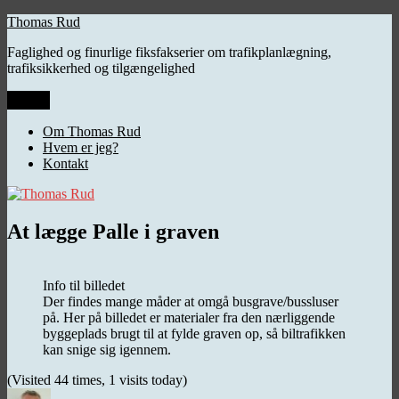
Videre
Thomas Rud
til
Faglighed og finurlige fiksfakserier om trafikplanlægning,
indhold
trafiksikkerhed og tilgængelighed
Menu
Om Thomas Rud
Hvem er jeg?
Kontakt
At lægge Palle i graven
Info til billedet
Der findes mange måder at omgå busgrave/bussluser
på. Her på billedet er materialer fra den nærliggende
byggeplads brugt til at fylde graven op, så biltrafikken
kan snige sig igennem.
(Visited 44 times, 1 visits today)
Forfatter
Udgivet
Kategorier
Tags