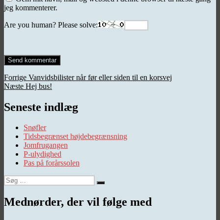
jeg kommenterer.
Are you human? Please solve:
Indlægsnavigation
Forrige
Forrige
Vanvidsbilister når før eller siden til en korsvej
Næste
indlæg:
Næste
Hej bus!
indlæg:
Seneste indlæg
Snøfler
Tidsbegrænset højdebegrænsning
Jomfrugangen
P-ulydighed
Pas på forårssolen
Søg
Søg
efter:
Mednørder, der vil følge med