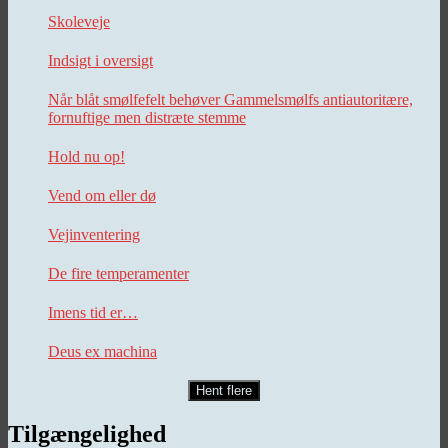
Skoleveje
Indsigt i oversigt
Når blåt smølfefelt behøver Gammelsmølfs antiautoritære,
fornuftige men distræte stemme
Hold nu op!
Vend om eller dø
Vejinventering
De fire temperamenter
Imens tid er…
Deus ex machina
Hent flere
Tilgængelighed