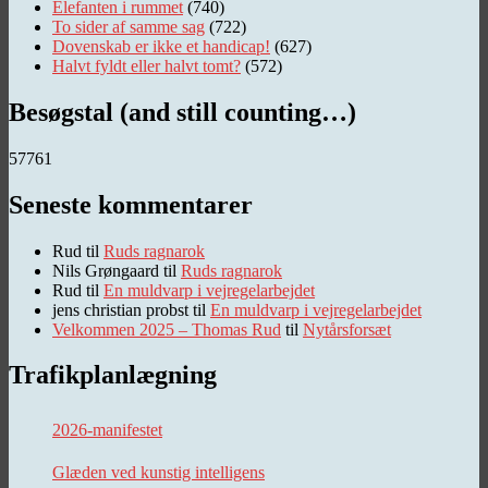
Elefanten i rummet
(740)
To sider af samme sag
(722)
Dovenskab er ikke et handicap!
(627)
Halvt fyldt eller halvt tomt?
(572)
Besøgstal (and still counting…)
57761
Seneste kommentarer
Rud
til
Ruds ragnarok
Nils Grøngaard
til
Ruds ragnarok
Rud
til
En muldvarp i vejregelarbejdet
jens christian probst
til
En muldvarp i vejregelarbejdet
Velkommen 2025 – Thomas Rud
til
Nytårsforsæt
Trafikplanlægning
2026-manifestet
Glæden ved kunstig intelligens