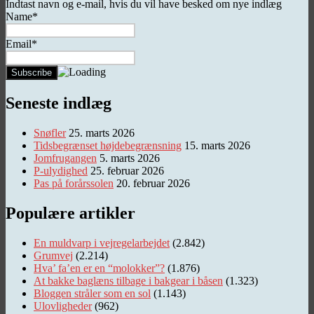
Indtast navn og e-mail, hvis du vil have besked om nye indlæg
Name*
Email*
Seneste indlæg
Snøfler
25. marts 2026
Tidsbegrænset højdebegrænsning
15. marts 2026
Jomfrugangen
5. marts 2026
P-ulydighed
25. februar 2026
Pas på forårssolen
20. februar 2026
Populære artikler
En muldvarp i vejregelarbejdet
(2.842)
Grumvej
(2.214)
Hva’ fa’en er en “molokker”?
(1.876)
At bakke baglæns tilbage i bakgear i båsen
(1.323)
Bloggen stråler som en sol
(1.143)
Ulovligheder
(962)