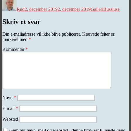
Rud
2. december 2019
2. december 2019
Galleri
Bussluse
Skriv et svar
Din e-mailadresse vil ikke blive publiceret.
Krævede felter er
markeret med
*
Kommentar
*
Navn
*
E-mail
*
Websted
Gem mit navn, mail og websted i denne browser til næste gang