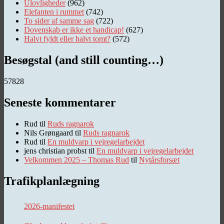
Ulovligheder
(962)
Elefanten i rummet
(742)
To sider af samme sag
(722)
Dovenskab er ikke et handicap!
(627)
Halvt fyldt eller halvt tomt?
(572)
Besøgstal (and still counting…)
57828
Seneste kommentarer
Rud
til
Ruds ragnarok
Nils Grøngaard
til
Ruds ragnarok
Rud
til
En muldvarp i vejregelarbejdet
jens christian probst
til
En muldvarp i vejregelarbejdet
Velkommen 2025 – Thomas Rud
til
Nytårsforsæt
Trafikplanlægning
2026-manifestet