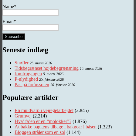
Name*
Email*
Seneste indlæg
Snøfler
25. marts 2026
Tidsbegrænset højdebegrænsning
15. marts 2026
Jomfrugangen
5. marts 2026
P-ulydighed
25. februar 2026
Pas på forårssolen
20. februar 2026
Populære artikler
En muldvarp i vejregelarbejdet
(2.845)
Grumvej
(2.214)
Hva’ fa’en er en “molokker”?
(1.876)
At bakke baglæns tilbage i bakgear i båsen
(1.323)
Bloggen stråler som en sol
(1.144)