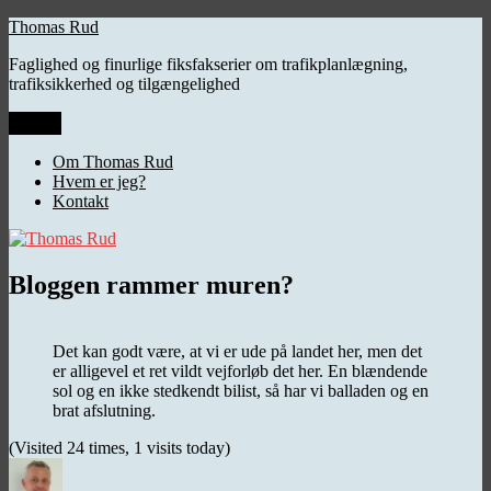
Videre
Thomas Rud
til
Faglighed og finurlige fiksfakserier om trafikplanlægning,
indhold
trafiksikkerhed og tilgængelighed
Menu
Om Thomas Rud
Hvem er jeg?
Kontakt
Bloggen rammer muren?
Det kan godt være, at vi er ude på landet her, men det
er alligevel et ret vildt vejforløb det her. En blændende
sol og en ikke stedkendt bilist, så har vi balladen og en
brat afslutning.
(Visited 24 times, 1 visits today)
Forfatter
Udgivet
Kategorier