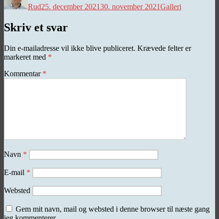
Rud
25. december 2021
30. november 2021
Galleri
Skriv et svar
Din e-mailadresse vil ikke blive publiceret.
Krævede felter er
markeret med
*
Kommentar
*
Navn
*
E-mail
*
Websted
Gem mit navn, mail og websted i denne browser til næste gang
jeg kommenterer.