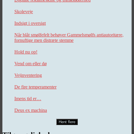
Skoleveje
Indsigt i oversigt
Når blåt smølfefelt behøver Gammelsmølfs antiautoritære,
fornuftige men distræte stemme
Hold nu op!
Vend om eller dø
Vejinventering
De fire temperamenter
Imens tid er…
Deus ex machina
Hent flere