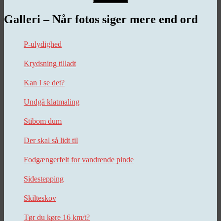
Galleri – Når fotos siger mere end ord
P-ulydighed
Krydsning tilladt
Kan I se det?
Undgå klatmaling
Stibom dum
Der skal så lidt til
Fodgængerfelt for vandrende pinde
Sidestepping
Skilteskov
Tør du køre 16 km/t?