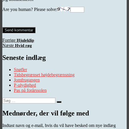
Are you human? Please solve:
Indlægsnavigation
Forrige
Forrige
Hjuleklip
Næste
indlæg:
Næste
Hvid røg
indlæg:
Seneste indlæg
Snøfler
Tidsbegrænset højdebegrænsning
Jomfrugangen
P-ulydighed
Pas på forårssolen
Søg
Søg
efter:
Mednørder, der vil følge med
Indtast navn og e-mail, hvis du vil have besked om nye indlæg