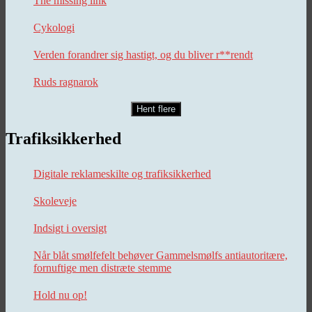
The missing link
Cykologi
Verden forandrer sig hastigt, og du bliver r**rendt
Ruds ragnarok
Hent flere
Trafiksikkerhed
Digitale reklameskilte og trafiksikkerhed
Skoleveje
Indsigt i oversigt
Når blåt smølfefelt behøver Gammelsmølfs antiautoritære,
fornuftige men distræte stemme
Hold nu op!