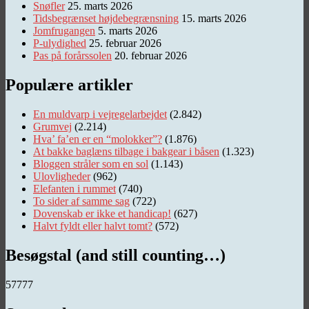
Snøfler
25. marts 2026
Tidsbegrænset højdebegrænsning
15. marts 2026
Jomfrugangen
5. marts 2026
P-ulydighed
25. februar 2026
Pas på forårssolen
20. februar 2026
Populære artikler
En muldvarp i vejregelarbejdet
(2.842)
Grumvej
(2.214)
Hva’ fa’en er en “molokker”?
(1.876)
At bakke baglæns tilbage i bakgear i båsen
(1.323)
Bloggen stråler som en sol
(1.143)
Ulovligheder
(962)
Elefanten i rummet
(740)
To sider af samme sag
(722)
Dovenskab er ikke et handicap!
(627)
Halvt fyldt eller halvt tomt?
(572)
Besøgstal (and still counting…)
57777