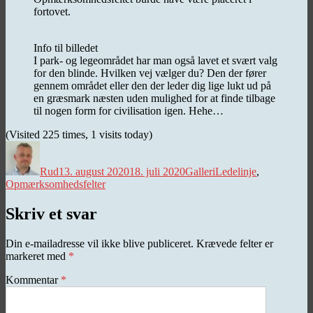
fortovet.
Info til billedet
I park- og legeområdet har man også lavet et svært valg
for den blinde. Hvilken vej vælger du? Den der fører
gennem området eller den der leder dig lige lukt ud på
en græsmark næsten uden mulighed for at finde tilbage
til nogen form for civilisation igen. Hehe…
(Visited 225 times, 1 visits today)
Forfatter
Udgivet
Kategorier
Tags
Rud
13. august 2020
18. juli 2020
Galleri
Ledelinje
,
Opmærksomhedsfelter
Skriv et svar
Din e-mailadresse vil ikke blive publiceret.
Krævede felter er
markeret med
*
Kommentar
*