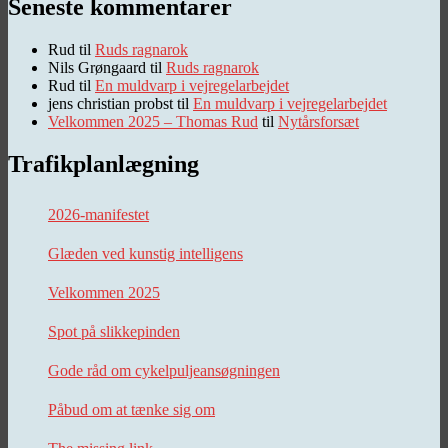
Seneste kommentarer
Rud
til
Ruds ragnarok
Nils Grøngaard
til
Ruds ragnarok
Rud
til
En muldvarp i vejregelarbejdet
jens christian probst
til
En muldvarp i vejregelarbejdet
Velkommen 2025 – Thomas Rud
til
Nytårsforsæt
Trafikplanlægning
2026-manifestet
Glæden ved kunstig intelligens
Velkommen 2025
Spot på slikkepinden
Gode råd om cykelpuljeansøgningen
Påbud om at tænke sig om