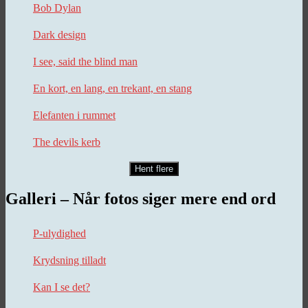
Bob Dylan
Dark design
I see, said the blind man
En kort, en lang, en trekant, en stang
Elefanten i rummet
The devils kerb
Hent flere
Galleri – Når fotos siger mere end ord
P-ulydighed
Krydsning tilladt
Kan I se det?