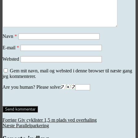
Navn
*
E-mail
*
Websted
Gem mit navn, mail og websted i denne browser til næste gang
jeg kommenterer.
Are you human? Please solve:
Indlægsnavigation
Forrige
Forrige
Giv cyklister 1,5 m plads ved overhaling
Næste
indlæg:
Næste
Parallelparkering
indlæg: