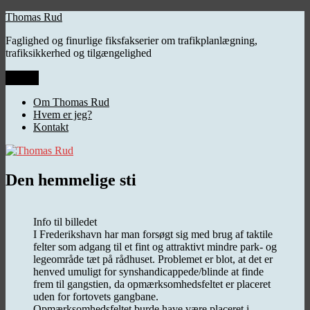
Videre
Thomas Rud
til
Faglighed og finurlige fiksfakserier om trafikplanlægning,
indhold
trafiksikkerhed og tilgængelighed
Menu
Om Thomas Rud
Hvem er jeg?
Kontakt
Den hemmelige sti
Info til billedet
I Frederikshavn har man forsøgt sig med brug af taktile
felter som adgang til et fint og attraktivt mindre park- og
legeområde tæt på rådhuset. Problemet er blot, at det er
henved umuligt for synshandicappede/blinde at finde
frem til gangstien, da opmærksomhedsfeltet er placeret
uden for fortovets gangbane.
Opmærksomhedsfeltet burde have være placeret i