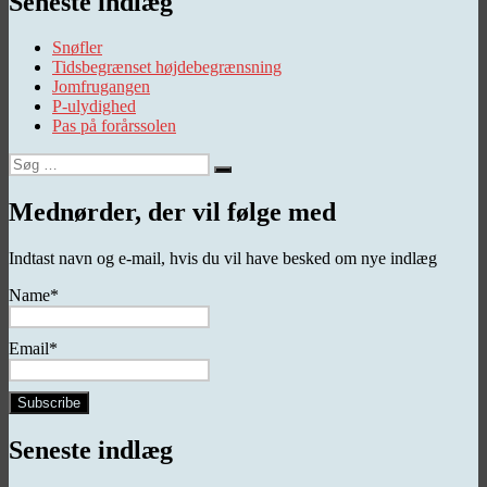
Seneste indlæg
Snøfler
Tidsbegrænset højdebegrænsning
Jomfrugangen
P-ulydighed
Pas på forårssolen
Søg
Søg
efter:
Mednørder, der vil følge med
Indtast navn og e-mail, hvis du vil have besked om nye indlæg
Name*
Email*
Seneste indlæg