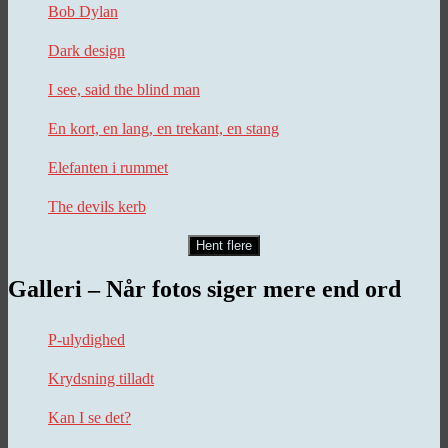
Bob Dylan
Dark design
I see, said the blind man
En kort, en lang, en trekant, en stang
Elefanten i rummet
The devils kerb
Hent flere
Galleri – Når fotos siger mere end ord
P-ulydighed
Krydsning tilladt
Kan I se det?