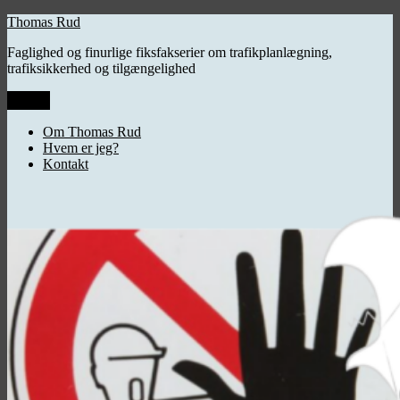
Videre
Thomas Rud
til
Faglighed og finurlige fiksfakserier om trafikplanlægning,
indhold
trafiksikkerhed og tilgængelighed
Menu
Om Thomas Rud
Hvem er jeg?
Kontakt