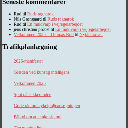
Seneste kommentarer
Rud
til
Ruds ragnarok
Nils Grøngaard
til
Ruds ragnarok
Rud
til
En muldvarp i vejregelarbejdet
jens christian probst
til
En muldvarp i vejregelarbejdet
Velkommen 2025 – Thomas Rud
til
Nytårsforsæt
Trafikplanlægning
2026-manifestet
Glæden ved kunstig intelligens
Velkommen 2025
Spot på slikkepinden
Gode råd om cykelpuljeansøgningen
Påbud om at tænke sig om
The missing link