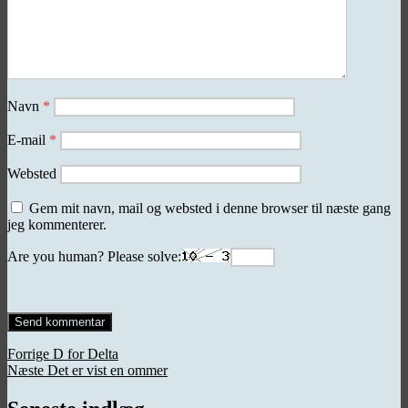
Navn
*
E-mail
*
Websted
Gem mit navn, mail og websted i denne browser til næste gang
jeg kommenterer.
Are you human? Please solve:
Indlægsnavigation
Forrige
Forrige
D for Delta
Næste
indlæg:
Næste
Det er vist en ommer
indlæg: