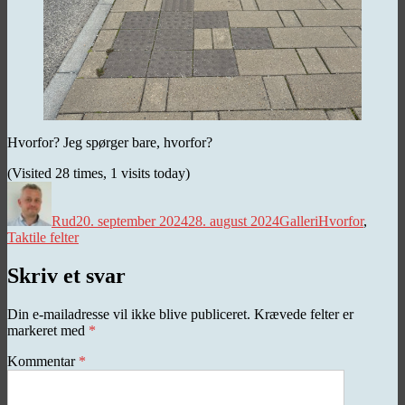
Hvorfor? Jeg spørger bare, hvorfor?
(Visited 28 times, 1 visits today)
Forfatter
Udgivet
Kategorier
Tags
Rud
20. september 2024
28. august 2024
Galleri
Hvorfor
,
Taktile felter
Skriv et svar
Din e-mailadresse vil ikke blive publiceret.
Krævede felter er
markeret med
*
Kommentar
*