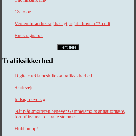
Cykologi
Verden forandrer sig hastigt, og du bliver r**rendt
Ruds ragnarok
Hent flere
Trafiksikkerhed
Digitale reklameskilte og trafiksikkerhed
Skoleveje
Indsigt i oversigt
Når blåt smølfefelt behøver Gammelsmølfs antiautoritære,
fornuftige men distræte stemme
Hold nu op!