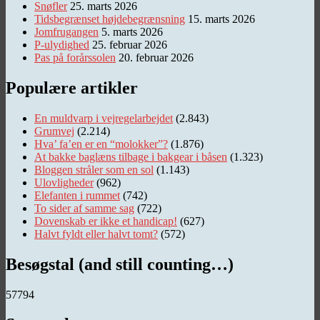
Snøfler
25. marts 2026
Tidsbegrænset højdebegrænsning
15. marts 2026
Jomfrugangen
5. marts 2026
P-ulydighed
25. februar 2026
Pas på forårssolen
20. februar 2026
Populære artikler
En muldvarp i vejregelarbejdet
(2.843)
Grumvej
(2.214)
Hva’ fa’en er en “molokker”?
(1.876)
At bakke baglæns tilbage i bakgear i båsen
(1.323)
Bloggen stråler som en sol
(1.143)
Ulovligheder
(962)
Elefanten i rummet
(742)
To sider af samme sag
(722)
Dovenskab er ikke et handicap!
(627)
Halvt fyldt eller halvt tomt?
(572)
Besøgstal (and still counting…)
57794