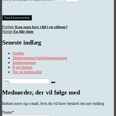
Indlægsnavigation
Forrige
Forrige
Kan man fare vild i en stibom?
Næste
indlæg:
Næste
En lille finte
indlæg:
Seneste indlæg
Snøfler
Tidsbegrænset højdebegrænsning
Jomfrugangen
P-ulydighed
Pas på forårssolen
Søg
Søg
efter:
Mednørder, der vil følge med
Indtast navn og e-mail, hvis du vil have besked om nye indlæg
Name*