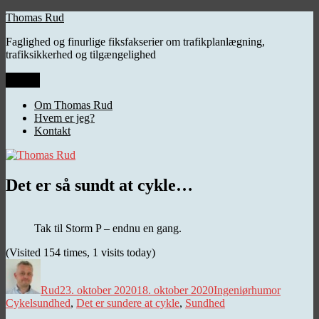
Videre
Thomas Rud
til
Faglighed og finurlige fiksfakserier om trafikplanlægning,
indhold
trafiksikkerhed og tilgængelighed
Menu
Om Thomas Rud
Hvem er jeg?
Kontakt
Det er så sundt at cykle…
Tak til Storm P – endnu en gang.
(Visited 154 times, 1 visits today)
Forfatter
Udgivet
Kategorier
Tags
Rud
23. oktober 2020
18. oktober 2020
Ingeniørhumor
Cykelsundhed
,
Det er sundere at cykle
,
Sundhed