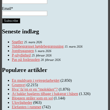
Email*
Seneste indlæg
Snøfler
25. marts 2026
Tidsbegrænset højdebegrænsning
15. marts 2026
Jomfrugangen
5. marts 2026
P-ulydighed
25. februar 2026
Pas på forårssolen
20. februar 2026
Populære artikler
En muldvarp i vejregelarbejdet
(2.850)
Grumvej
(2.215)
Hva’ fa’en er en “molokker”?
(1.876)
At bakke baglæns tilbage i bakgear i båsen
(1.326)
Bloggen stråler som en sol
(1.144)
Ulovligheder
(963)
Elefanten i rummet
(742)