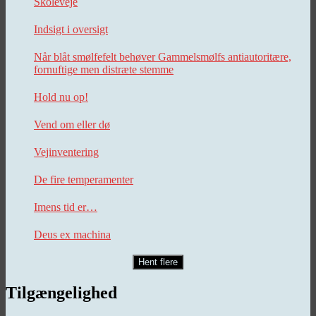
Skoleveje
Indsigt i oversigt
Når blåt smølfefelt behøver Gammelsmølfs antiautoritære,
fornuftige men distræte stemme
Hold nu op!
Vend om eller dø
Vejinventering
De fire temperamenter
Imens tid er…
Deus ex machina
Hent flere
Tilgængelighed