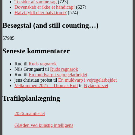
To sider af samme sag
(723)
Dovenskab er ikke et handicap!
(627)
Halvt fyldt eller halvt tomt?
(574)
Besøgstal (and still counting…)
57985
Seneste kommentarer
Rud
til
Ruds ragnarok
Nils Grøngaard
til
Ruds ragnarok
Rud
til
En muldvarp i vejregelarbejdet
jens christian probst
til
En muldvarp i vejregelarbejdet
Velkommen 2025 – Thomas Rud
til
Nytårsforsæt
Trafikplanlægning
2026-manifestet
Glæden ved kunstig intelligens