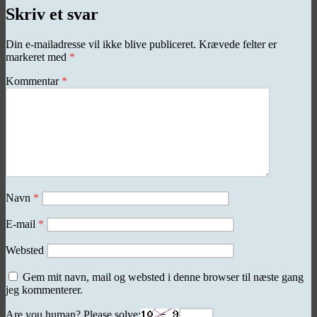
Skriv et svar
Din e-mailadresse vil ikke blive publiceret.
Krævede felter er
markeret med
*
Kommentar
*
Navn
*
E-mail
*
Websted
Gem mit navn, mail og websted i denne browser til næste gang
jeg kommenterer.
Are you human? Please solve: