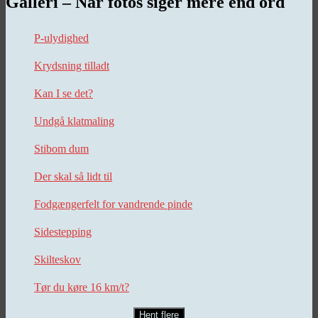
Galleri – Når fotos siger mere end ord
P-ulydighed
Krydsning tilladt
Kan I se det?
Undgå klatmaling
Stibom dum
Der skal så lidt til
Fodgængerfelt for vandrende pinde
Sidestepping
Skilteskov
Tør du køre 16 km/t?
Hent flere