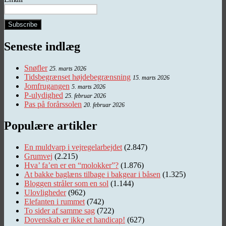
Seneste indlæg
Snøfler
25. marts 2026
Tidsbegrænset højdebegrænsning
15. marts 2026
Jomfrugangen
5. marts 2026
P-ulydighed
25. februar 2026
Pas på forårssolen
20. februar 2026
Populære artikler
En muldvarp i vejregelarbejdet
(2.847)
Grumvej
(2.215)
Hva’ fa’en er en “molokker”?
(1.876)
At bakke baglæns tilbage i bakgear i båsen
(1.325)
Bloggen stråler som en sol
(1.144)
Ulovligheder
(962)
Elefanten i rummet
(742)
To sider af samme sag
(722)
Dovenskab er ikke et handicap!
(627)