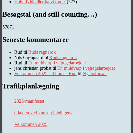
Halvt fyldt eller halvt tomt?
(573)
Besøgstal (and still counting…)
57871
Seneste kommentarer
Rud
til
Ruds ragnarok
Nils Grøngaard
til
Ruds ragnarok
Rud
til
En muldvarp i vejregelarbejdet
jens christian probst
til
En muldvarp i vejregelarbejdet
Velkommen 2025 – Thomas Rud
til
Nytårsforsæt
Trafikplanlægning
2026-manifestet
Glæden ved kunstig intelligens
Velkommen 2025