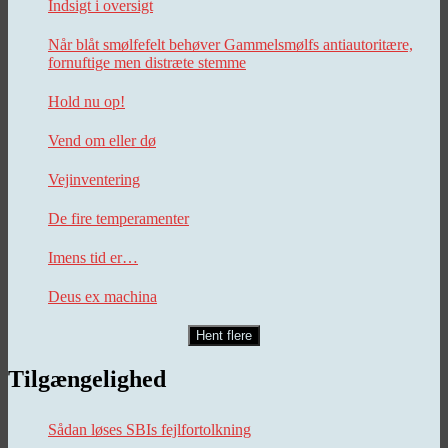
Indsigt i oversigt
Når blåt smølfefelt behøver Gammelsmølfs antiautoritære,
fornuftige men distræte stemme
Hold nu op!
Vend om eller dø
Vejinventering
De fire temperamenter
Imens tid er…
Deus ex machina
Hent flere
Tilgængelighed
Sådan løses SBIs fejlfortolkning