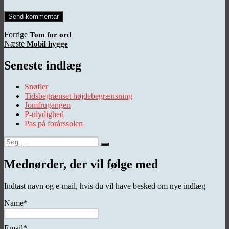
Indlægsnavigation
Forrige
Forrige
Tom for ord
Næste
indlæg:
Næste
Mobil hygge
indlæg:
Seneste indlæg
Snøfler
Tidsbegrænset højdebegrænsning
Jomfrugangen
P-ulydighed
Pas på forårssolen
Søg
Søg
efter:
Mednørder, der vil følge med
Indtast navn og e-mail, hvis du vil have besked om nye indlæg
Name*
Email*