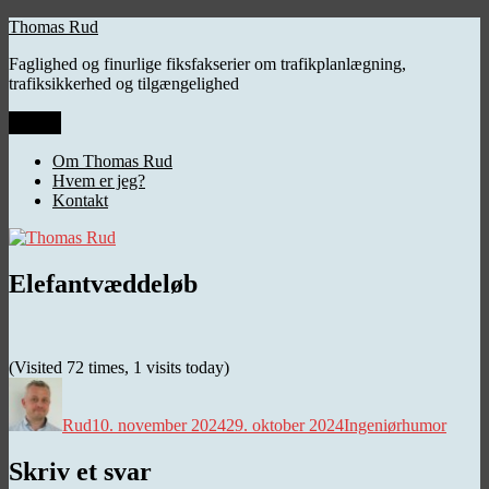
Videre
Thomas Rud
til
Faglighed og finurlige fiksfakserier om trafikplanlægning,
indhold
trafiksikkerhed og tilgængelighed
Menu
Om Thomas Rud
Hvem er jeg?
Kontakt
Elefantvæddeløb
(Visited 72 times, 1 visits today)
Forfatter
Udgivet
Kategorier
Rud
10. november 2024
29. oktober 2024
Ingeniørhumor
Skriv et svar