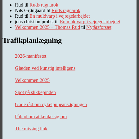
Rud
til
Ruds ragnarok
Nils Grøngaard
til
Ruds ragnarok
Rud
til
En muldvarp i vejregelarbejdet
jens christian probst
til
En muldvarp i vejregelarbejdet
Velkommen 2025 – Thomas Rud
til
Nytårsforsæt
Trafikplanlægning
2026-manifestet
Glæden ved kunstig intelligens
Velkommen 2025
Spot på slikkepinden
Gode råd om cykelpuljeansøgningen
Påbud om at tænke sig om
The missing link