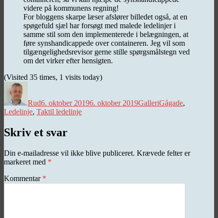
videre på kommunens regning!
For bloggens skarpe læser afslører billedet også, at en
spøgefuld sjæl har forsøgt med malede ledelinjer i
samme stil som den implementerede i belægningen, at
føre synshandicappede over containeren. Jeg vil som
tilgængelighedsrevisor gerne stille spørgsmålstegn ved
om det virker efter hensigten.
(Visited 35 times, 1 visits today)
Forfatter
Udgivet
Kategorier
Tags
Rud
6. oktober 2019
6. oktober 2019
Galleri
Gågade
,
Ledelinje
,
Taktil ledelinje
Skriv et svar
Din e-mailadresse vil ikke blive publiceret.
Krævede felter er
markeret med
*
Kommentar
*