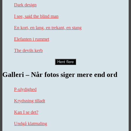
Dark design
I see, said the blind man
En kort, en lang, en trekant, en stang
Elefanten i rummet
The devils kerb
Hent flere
Galleri – Når fotos siger mere end ord
P-ulydighed
Krydsning tilladt
Kan I se det?
Undgå klatmaling