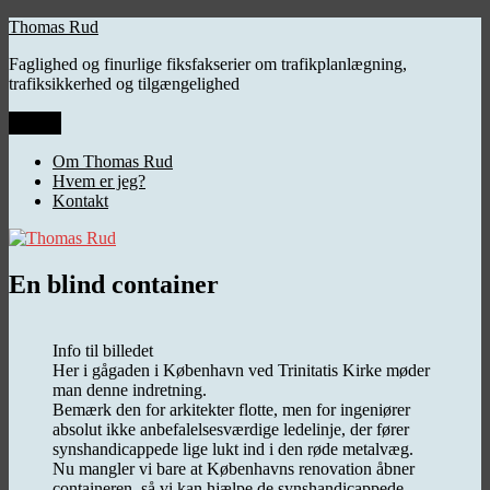
Videre
Thomas Rud
til
Faglighed og finurlige fiksfakserier om trafikplanlægning,
indhold
trafiksikkerhed og tilgængelighed
Menu
Om Thomas Rud
Hvem er jeg?
Kontakt
En blind container
Info til billedet
Her i gågaden i København ved Trinitatis Kirke møder
man denne indretning.
Bemærk den for arkitekter flotte, men for ingeniører
absolut ikke anbefalelsesværdige ledelinje, der fører
synshandicappede lige lukt ind i den røde metalvæg.
Nu mangler vi bare at Københavns renovation åbner
containeren, så vi kan hjælpe de synshandicappede