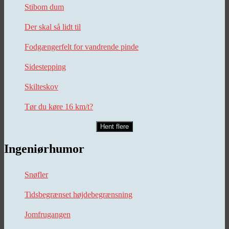
Stibom dum
Der skal så lidt til
Fodgængerfelt for vandrende pinde
Sidestepping
Skilteskov
Tør du køre 16 km/t?
Hent flere
Ingeniørhumor
Snøfler
Tidsbegrænset højdebegrænsning
Jomfrugangen