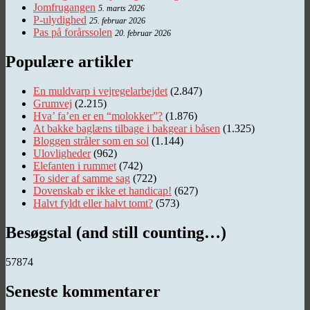
Jomfrugangen
5. marts 2026
P-ulydighed
25. februar 2026
Pas på forårssolen
20. februar 2026
Populære artikler
En muldvarp i vejregelarbejdet
(2.847)
Grumvej
(2.215)
Hva’ fa’en er en “molokker”?
(1.876)
At bakke baglæns tilbage i bakgear i båsen
(1.325)
Bloggen stråler som en sol
(1.144)
Ulovligheder
(962)
Elefanten i rummet
(742)
To sider af samme sag
(722)
Dovenskab er ikke et handicap!
(627)
Halvt fyldt eller halvt tomt?
(573)
Besøgstal (and still counting…)
57874
Seneste kommentarer