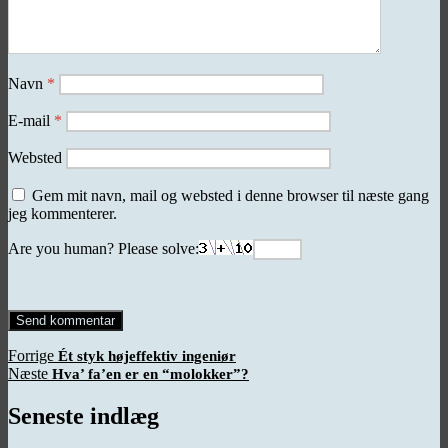
Navn
*
E-mail
*
Websted
Gem mit navn, mail og websted i denne browser til næste gang
jeg kommenterer.
Are you human? Please solve:
Indlægsnavigation
Forrige
Forrige
Ét styk højeffektiv ingeniør
Næste
indlæg:
Næste
Hva’ fa’en er en “molokker”?
indlæg:
Seneste indlæg