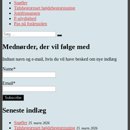
Snøfler
Tidsbegrænset højdebegrænsning
Jomfrugangen
P-ulydighed
Pas på forårssolen
Søg
Søg
efter:
Mednørder, der vil følge med
Indtast navn og e-mail, hvis du vil have besked om nye indlæg
Name*
Email*
Seneste indlæg
Snøfler
25. marts 2026
Tidsbegrænset højdebegrænsning
15. marts 2026