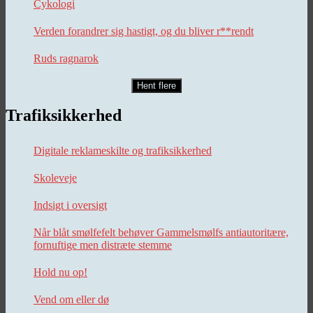
Cykologi
Verden forandrer sig hastigt, og du bliver r**rendt
Ruds ragnarok
Hent flere
Trafiksikkerhed
Digitale reklameskilte og trafiksikkerhed
Skoleveje
Indsigt i oversigt
Når blåt smølfefelt behøver Gammelsmølfs antiautoritære,
fornuftige men distræte stemme
Hold nu op!
Vend om eller dø