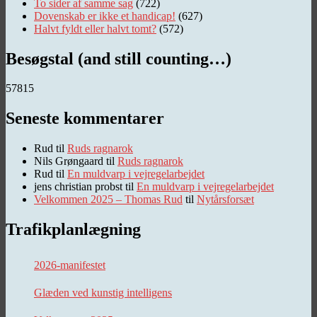
To sider af samme sag
(722)
Dovenskab er ikke et handicap!
(627)
Halvt fyldt eller halvt tomt?
(572)
Besøgstal (and still counting…)
57815
Seneste kommentarer
Rud
til
Ruds ragnarok
Nils Grøngaard
til
Ruds ragnarok
Rud
til
En muldvarp i vejregelarbejdet
jens christian probst
til
En muldvarp i vejregelarbejdet
Velkommen 2025 – Thomas Rud
til
Nytårsforsæt
Trafikplanlægning
2026-manifestet
Glæden ved kunstig intelligens