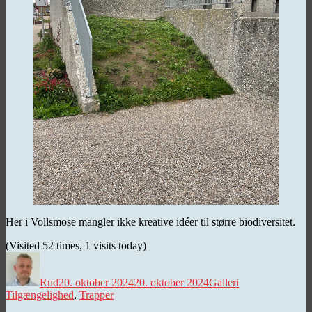
Her i Vollsmose mangler ikke kreative idéer til større biodiversitet.
(Visited 52 times, 1 visits today)
Forfatter
Udgivet
Kategorier
Tags
Rud
20. oktober 2024
20. oktober 2024
Galleri
Tilgængelighed
,
Trapper