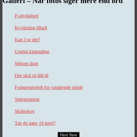
Galleri – Når fotos siger mere end ord
P-ulydighed
Krydsning tilladt
Kan I se det?
Undgå klatmaling
Stibom dum
Der skal så lidt til
Fodgængerfelt for vandrende pinde
Sidestepping
Skilteskov
Tør du køre 16 km/t?
Hent flere