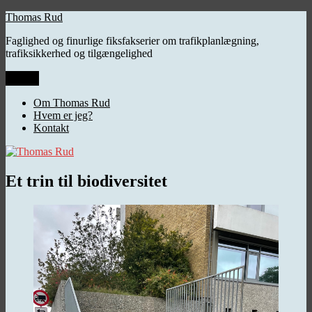
Videre
Thomas Rud
til
Faglighed og finurlige fiksfakserier om trafikplanlægning,
indhold
trafiksikkerhed og tilgængelighed
Menu
Om Thomas Rud
Hvem er jeg?
Kontakt
Et trin til biodiversitet