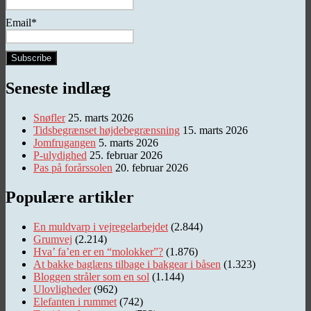
Email*
Seneste indlæg
Snøfler
25. marts 2026
Tidsbegrænset højdebegrænsning
15. marts 2026
Jomfrugangen
5. marts 2026
P-ulydighed
25. februar 2026
Pas på forårssolen
20. februar 2026
Populære artikler
En muldvarp i vejregelarbejdet
(2.844)
Grumvej
(2.214)
Hva’ fa’en er en “molokker”?
(1.876)
At bakke baglæns tilbage i bakgear i båsen
(1.323)
Bloggen stråler som en sol
(1.144)
Ulovligheder
(962)
Elefanten i rummet
(742)