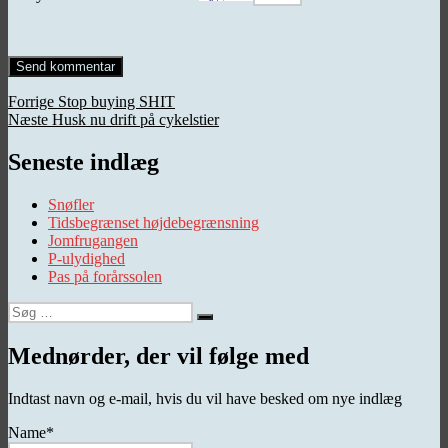
Indlægsnavigation
Forrige
Forrige
Stop buying SHIT
Næste
indlæg:
Næste
Husk nu drift på cykelstier
indlæg:
Seneste indlæg
Snøfler
Tidsbegrænset højdebegrænsning
Jomfrugangen
P-ulydighed
Pas på forårssolen
Søg
Søg
efter:
Mednørder, der vil følge med
Indtast navn og e-mail, hvis du vil have besked om nye indlæg
Name*