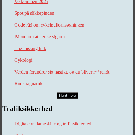
Velkommen 2025
Spot på slikkepinden
Gode råd om cykelpuljeansøgningen
Påbud om at tænke sig om
The missing link
Cykologi
Verden forandrer sig hastigt, og du bliver r**rendt
Ruds ragnarok
Hent flere
Trafiksikkerhed
Digitale reklameskilte og trafiksikkerhed