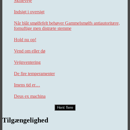
Skoleveje
Indsigt i oversigt
Når blåt smølfefelt behøver Gammelsmølfs antiautoritære,
fornuftige men distræte stemme
Hold nu op!
Vend om eller dø
Vejinventering
De fire temperamenter
Imens tid er…
Deus ex machina
Hent flere
Tilgængelighed