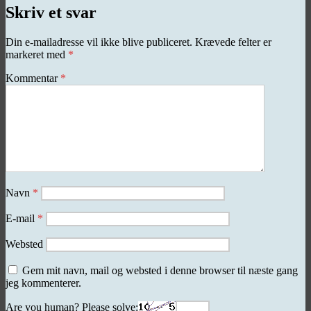
Skriv et svar
Din e-mailadresse vil ikke blive publiceret.
Krævede felter er
markeret med
*
Kommentar
*
Navn
*
E-mail
*
Websted
Gem mit navn, mail og websted i denne browser til næste gang
jeg kommenterer.
Are you human? Please solve: