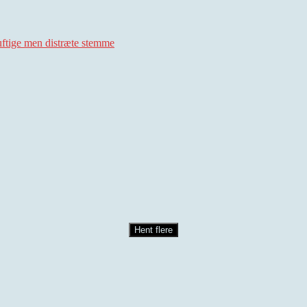
uftige men distræte stemme
Hent flere