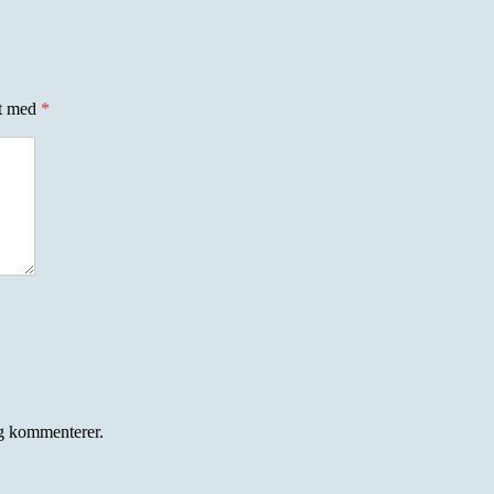
et med
*
eg kommenterer.