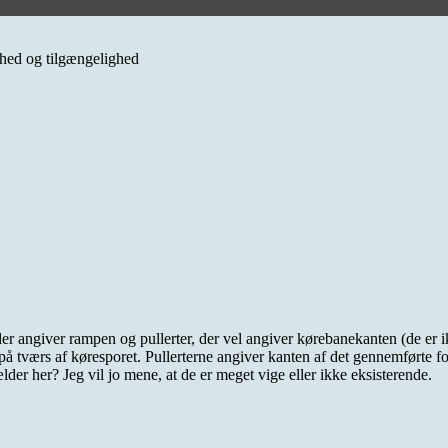
erhed og tilgængelighed
r angiver rampen og pullerter, der vel angiver kørebanekanten (de er 
tværs af køresporet. Pullerterne angiver kanten af det gennemførte fo
lder her? Jeg vil jo mene, at de er meget vige eller ikke eksisterende.