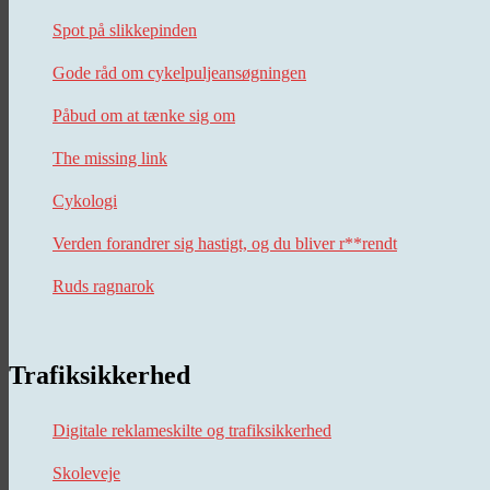
Spot på slikkepinden
Gode råd om cykelpuljeansøgningen
Påbud om at tænke sig om
The missing link
Cykologi
Verden forandrer sig hastigt, og du bliver r**rendt
Ruds ragnarok
Trafiksikkerhed
Digitale reklameskilte og trafiksikkerhed
Skoleveje