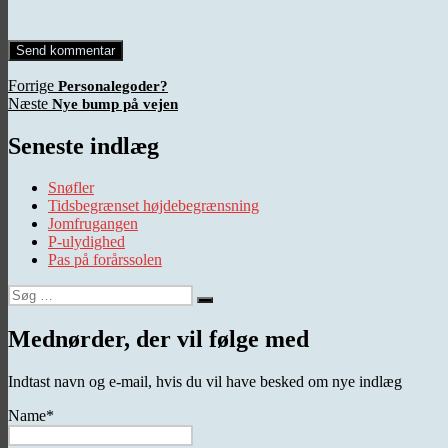
Indlægsnavigation
Forrige
Forrige
Personalegoder?
Næste
indlæg:
Næste
Nye bump på vejen
indlæg:
Seneste indlæg
Snøfler
Tidsbegrænset højdebegrænsning
Jomfrugangen
P-ulydighed
Pas på forårssolen
Søg
Søg
efter:
Mednørder, der vil følge med
Indtast navn og e-mail, hvis du vil have besked om nye indlæg
Name*