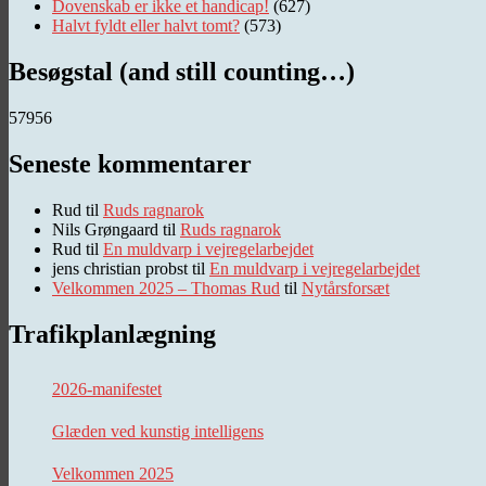
Dovenskab er ikke et handicap!
(627)
Halvt fyldt eller halvt tomt?
(573)
Besøgstal (and still counting…)
57956
Seneste kommentarer
Rud
til
Ruds ragnarok
Nils Grøngaard
til
Ruds ragnarok
Rud
til
En muldvarp i vejregelarbejdet
jens christian probst
til
En muldvarp i vejregelarbejdet
Velkommen 2025 – Thomas Rud
til
Nytårsforsæt
Trafikplanlægning
2026-manifestet
Glæden ved kunstig intelligens
Velkommen 2025