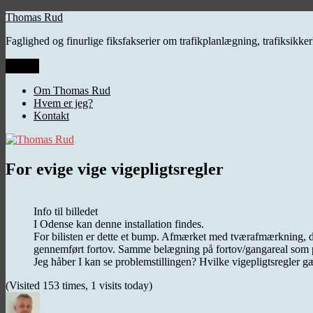
Videre
Thomas Rud
til
Faglighed og finurlige fiksfakserier om trafikplanlægning, trafiksikk
indhold
Menu
Om Thomas Rud
Hvem er jeg?
Kontakt
For evige vige vigepligtsregler
Info til billedet
I Odense kan denne installation findes.
For bilisten er dette et bump. Afmærket med tværafmærkning, de
gennemført fortov. Samme belægning på fortov/gangareal som på 
Jeg håber I kan se problemstillingen? Hvilke vigepligtsregler gæ
(Visited 153 times, 1 visits today)
Forfatter
Udgivet
Kategorier