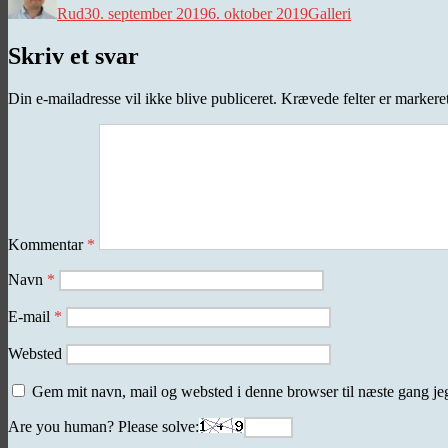
Rud
30. september 2019
6. oktober 2019
Galleri
Skriv et svar
Din e-mailadresse vil ikke blive publiceret.
Krævede felter er marker
Kommentar
*
Navn
*
E-mail
*
Websted
Gem mit navn, mail og websted i denne browser til næste gang j
Are you human? Please solve: