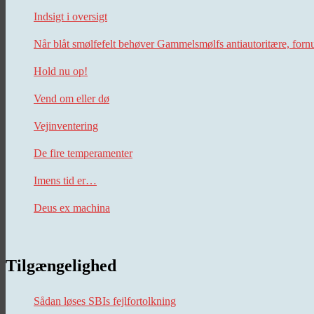
Indsigt i oversigt
Når blåt smølfefelt behøver Gammelsmølfs antiautoritære, forn
Hold nu op!
Vend om eller dø
Vejinventering
De fire temperamenter
Imens tid er…
Deus ex machina
Tilgængelighed
Sådan løses SBIs fejlfortolkning