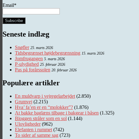
Email*
Seneste indlæg
Snøfler
25. marts 2026
Tidsbegrænset højdebegrænsning
15. marts 2026
Jomfrugangen
5. marts 2026
P-ulydighed
25. februar 2026
Pas på forårssolen
20. februar 2026
Populære artikler
En muldvarp i vejregelarbejdet
(2.850)
Grumvej
(2.215)
Hva’ fa’en er en “molokker”?
(1.876)
At bakke baglæns tilbage i bakgear i båsen
(1.325)
Bloggen stråler som en sol
(1.144)
Ulovligheder
(962)
Elefanten i rummet
(742)
To sider af samme sag
(723)