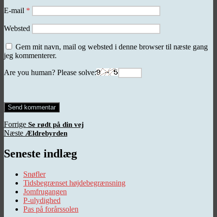
E-mail
*
Websted
Gem mit navn, mail og websted i denne browser til næste gang
jeg kommenterer.
Are you human? Please solve:
Indlægsnavigation
Forrige
Forrige
Se rødt på din vej
Næste
indlæg:
Næste
Ældrebyrden
indlæg:
Seneste indlæg
Snøfler
Tidsbegrænset højdebegrænsning
Jomfrugangen
P-ulydighed
Pas på forårssolen