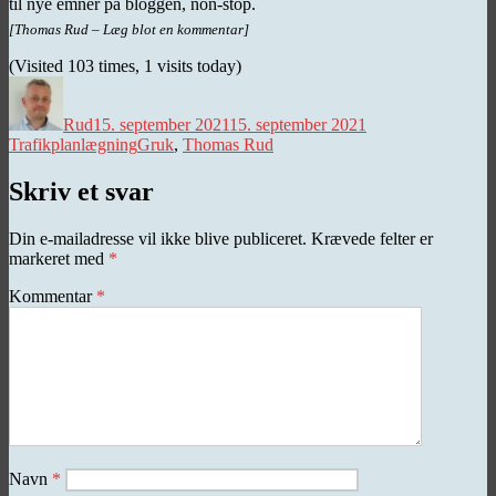
til nye emner på bloggen, non-stop.
[Thomas Rud – Læg blot en kommentar]
(Visited 103 times, 1 visits today)
Forfatter
Udgivet
Kategorier
Rud
15. september 2021
15. september 2021
Tags
Trafikplanlægning
Gruk
,
Thomas Rud
Skriv et svar
Din e-mailadresse vil ikke blive publiceret.
Krævede felter er
markeret med
*
Kommentar
*
Navn
*