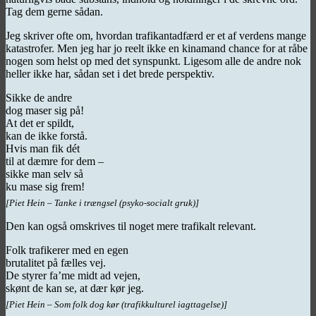
Tag dem gerne sådan.
Jeg skriver ofte om, hvordan trafikantadfærd er et af verdens mange
katastrofer. Men jeg har jo reelt ikke en kinamand chance for at råbe
nogen som helst op med det synspunkt. Ligesom alle de andre nok
heller ikke har, sådan set i det brede perspektiv.
Sikke de andre
dog maser sig på!
At det er spildt,
kan de ikke forstå.
Hvis man fik dét
til at dæmre for dem –
sikke man selv så
ku mase sig frem!
[Piet Hein – Tanke i trængsel (psyko-socialt gruk)]
Den kan også omskrives til noget mere trafikalt relevant.
Folk trafikerer med en egen
brutalitet på fælles vej.
De styrer fa’me midt ad vejen,
skønt de kan se, at dær kør jeg.
[Piet Hein – Som folk dog kør (trafikkulturel iagttagelse)]