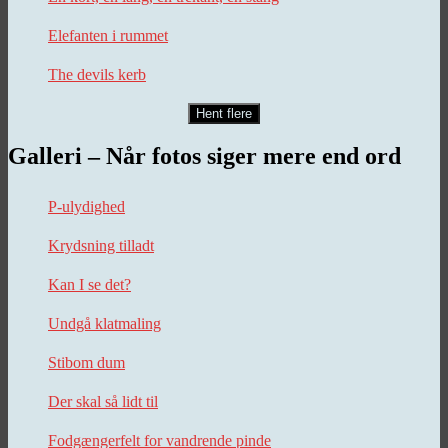
Elefanten i rummet
The devils kerb
Hent flere
Galleri – Når fotos siger mere end ord
P-ulydighed
Krydsning tilladt
Kan I se det?
Undgå klatmaling
Stibom dum
Der skal så lidt til
Fodgængerfelt for vandrende pinde