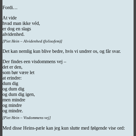
Fordi…
At vide
hvad man ikke véd,
er dog en slags
alvidenhed.
[Piet Hein – Alvidenhed (folisofem)]
Det kan nemlig kun blive bedre, hvis vi undrer os, og får svar.
Der findes een visdommens vej –
det er den,
som bør være let
at erindre:
dum dig
og dum dig
og dum dig igen,
men mindre
og mindre
og mindre.
[Piet Hein – Visdommens vej]
Med disse Heins-pæle kan jeg kun slutte med følgende vise ord: