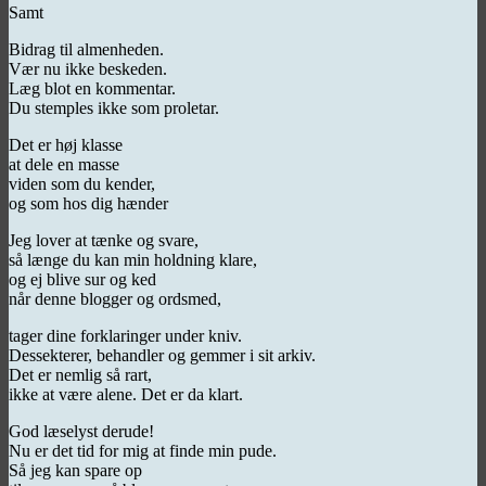
Samt
Bidrag til almenheden.
Vær nu ikke beskeden.
Læg blot en kommentar.
Du stemples ikke som proletar.
Det er høj klasse
at dele en masse
viden som du kender,
og som hos dig hænder
Jeg lover at tænke og svare,
så længe du kan min holdning klare,
og ej blive sur og ked
når denne blogger og ordsmed,
tager dine forklaringer under kniv.
Dessekterer, behandler og gemmer i sit arkiv.
Det er nemlig så rart,
ikke at være alene. Det er da klart.
God læselyst derude!
Nu er det tid for mig at finde min pude.
Så jeg kan spare op