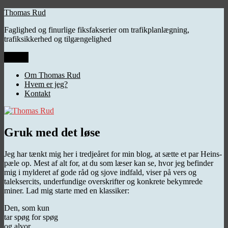
Videre
Thomas Rud
til
Faglighed og finurlige fiksfakserier om trafikplanlægning,
indhold
trafiksikkerhed og tilgængelighed
Menu
Om Thomas Rud
Hvem er jeg?
Kontakt
Gruk med det løse
Jeg har tænkt mig her i tredjeåret for min blog, at sætte et par Heins-
pæle op. Mest af alt for, at du som læser kan se, hvor jeg befinder
mig i mylderet af gode råd og sjove indfald, viser på vers og
taleksercits, underfundige overskrifter og konkrete bekymrede
miner. Lad mig starte med en klassiker:
Den, som kun
tar spøg for spøg
og alvor