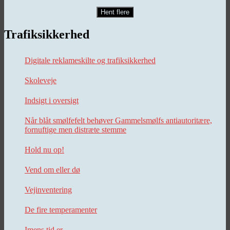
Hent flere
Trafiksikkerhed
Digitale reklameskilte og trafiksikkerhed
Skoleveje
Indsigt i oversigt
Når blåt smølfefelt behøver Gammelsmølfs antiautoritære,
fornuftige men distræte stemme
Hold nu op!
Vend om eller dø
Vejinventering
De fire temperamenter
Imens tid er…