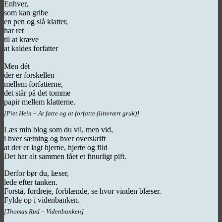
Enhver,
som kan gribe
en pen og slå klatter,
har ret
til at kræve
at kaldes forfatter
Men dét
der er forskellen
mellem forfatterne,
det står på det tomme
papir mellem klatterne.
[Piet Hein – At fatte og at forfatte (litterært gruk)]
Læs min blog som du vil, men vid,
i hver sætning og hver overskrift
at der er lagt hjerne, hjerte og flid
Det har alt sammen fået et finurligt pift.
Derfor bør du, læser,
lede efter tanken.
Forstå, fordreje, forblænde, se hvor vinden blæser.
Fylde op i videnbanken.
[Thomas Rud – Videnbanken]