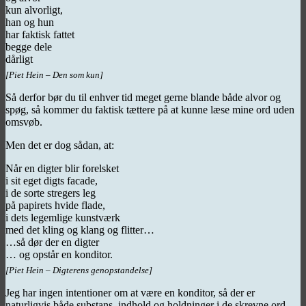
kun alvorligt,
han og hun
har faktisk fattet
begge dele
dårligt
[Piet Hein – Den som kun]
Så derfor bør du til enhver tid meget gerne blande både alvor og
spøg, så kommer du faktisk tættere på at kunne læse mine ord uden
omsvøb.
Men det er dog sådan, at:
Når en digter blir forelsket
i sit eget digts facade,
i de sorte stregers leg
på papirets hvide flade,
i dets legemlige kunstværk
med det kling og klang og flitter…
…så dør der en digter
… og opstår en konditor.
[Piet Hein – Digterens genopstandelse]
Jeg har ingen intentioner om at være en konditor, så der er
naturligvis både substans, indhold og holdninger i de skrevne ord.