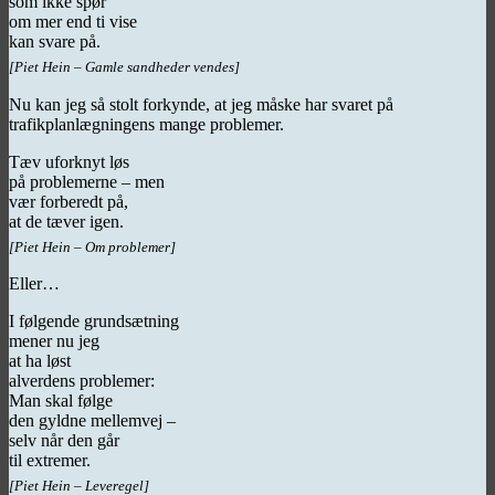
som ikke spør
om mer end ti vise
kan svare på.
[Piet Hein – Gamle sandheder vendes]
Nu kan jeg så stolt forkynde, at jeg måske har svaret på
trafikplanlægningens mange problemer.
Tæv uforknyt løs
på problemerne – men
vær forberedt på,
at de tæver igen.
[Piet Hein – Om problemer]
Eller…
I følgende grundsætning
mener nu jeg
at ha løst
alverdens problemer:
Man skal følge
den gyldne mellemvej –
selv når den går
til extremer.
[Piet Hein – Leveregel]