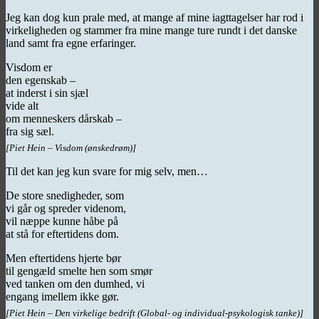
Jeg kan dog kun prale med, at mange af mine iagttagelser har rod i
virkeligheden og stammer fra mine mange ture rundt i det danske
land samt fra egne erfaringer.
Visdom er
den egenskab –
at inderst i sin sjæl
vide alt
om menneskers dårskab –
fra sig sæl.
[Piet Hein – Visdom (ønskedrøm)]
Til det kan jeg kun svare for mig selv, men…
De store snedigheder, som
vi går og spreder videnom,
vil næppe kunne håbe på
at stå for eftertidens dom.
Men eftertidens hjerte bør
til gengæld smelte hen som smør
ved tanken om den dumhed, vi
engang imellem ikke gør.
[Piet Hein – Den virkelige bedrift (Global- og individual-psykologisk tanke)]