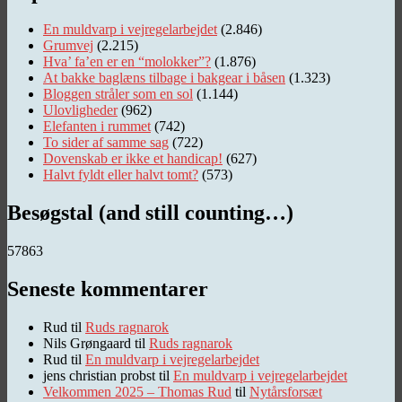
En muldvarp i vejregelarbejdet
(2.846)
Grumvej
(2.215)
Hva’ fa’en er en “molokker”?
(1.876)
At bakke baglæns tilbage i bakgear i båsen
(1.323)
Bloggen stråler som en sol
(1.144)
Ulovligheder
(962)
Elefanten i rummet
(742)
To sider af samme sag
(722)
Dovenskab er ikke et handicap!
(627)
Halvt fyldt eller halvt tomt?
(573)
Besøgstal (and still counting…)
57863
Seneste kommentarer
Rud
til
Ruds ragnarok
Nils Grøngaard
til
Ruds ragnarok
Rud
til
En muldvarp i vejregelarbejdet
jens christian probst
til
En muldvarp i vejregelarbejdet
Velkommen 2025 – Thomas Rud
til
Nytårsforsæt