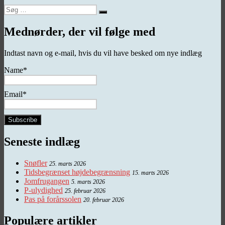
Søg
Søg
efter:
Mednørder, der vil følge med
Indtast navn og e-mail, hvis du vil have besked om nye indlæg
Name*
Email*
Seneste indlæg
Snøfler
25. marts 2026
Tidsbegrænset højdebegrænsning
15. marts 2026
Jomfrugangen
5. marts 2026
P-ulydighed
25. februar 2026
Pas på forårssolen
20. februar 2026
Populære artikler