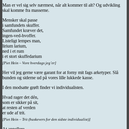
Man er vel sig selv nærmest, når alt kommer til alt? Og udvikling
skal komme fra masserne.
Mensker skal passe
i samfundets skuffer.
Samfundet kræver det,
ingen-ved-hvoffer.
Listeligt lempes man,
lirium larium,
ned i et rum
i et stort skuffedarium
[Piet Hein – Vore hverdags jeg’er]
Her vil jeg gerne være garant for at forny mit fags arketyper. Slå
bunden og siderne ud på vores lille lukkede kasse.
I den modsatte grøft finder vi individualisten.
Hvad rager det dén,
som er sikker på sit,
at resten af verden
er ude af trit.
[Piet Hein – Trit (huskevers for den sidste individualist)]
At appellere