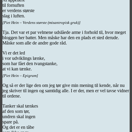
til fornuften
er verdens største
slag i luften.
[Piet Hein – Verdens største (misantropisk gruk)]
Tja. Det var et par velmene udslåede arme i forhold til, hvor meget
bloggen her batter. Men måske har den en plads et sted derude.
Måske som alle de andre gode råd.
Vi er det led
i vor udviklings lænke,
som har fået den tvangstanke,
at vi kan tænke.
[Piet Hein – Epigram]
Og så er der lige den om jeg tør give min mening til kende, når nu
jeg skriver til ingen og samtidig alle. I er der, men er vel tavse vidner
til ordene.
Tanker skal tænkes
af den som tør,
undren skal ingen
spare på.
Og det er en tåbe