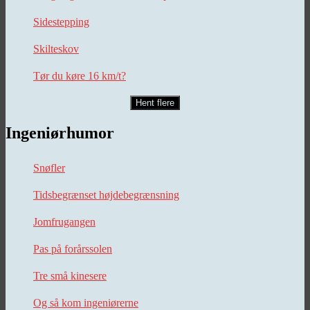
Sidestepping
Skilteskov
Tør du køre 16 km/t?
Hent flere
Ingeniørhumor
Snøfler
Tidsbegrænset højdebegrænsning
Jomfrugangen
Pas på forårssolen
Tre små kinesere
Og så kom ingeniørerne