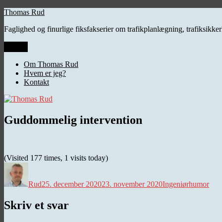
Videre
Thomas Rud
til
Faglighed og finurlige fiksfakserier om trafikplanlægning, trafiksikk
indhold
Menu
Om Thomas Rud
Hvem er jeg?
Kontakt
Guddommelig intervention
(Visited 177 times, 1 visits today)
Forfatter
Udgivet
Kategorier
Rud
25. december 2020
23. november 2020
Ingeniørhumor
Skriv et svar