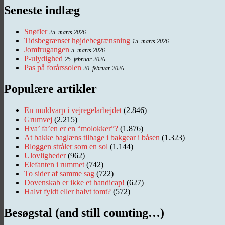
Seneste indlæg
Snøfler
25. marts 2026
Tidsbegrænset højdebegrænsning
15. marts 2026
Jomfrugangen
5. marts 2026
P-ulydighed
25. februar 2026
Pas på forårssolen
20. februar 2026
Populære artikler
En muldvarp i vejregelarbejdet
(2.846)
Grumvej
(2.215)
Hva’ fa’en er en “molokker”?
(1.876)
At bakke baglæns tilbage i bakgear i båsen
(1.323)
Bloggen stråler som en sol
(1.144)
Ulovligheder
(962)
Elefanten i rummet
(742)
To sider af samme sag
(722)
Dovenskab er ikke et handicap!
(627)
Halvt fyldt eller halvt tomt?
(572)
Besøgstal (and still counting…)