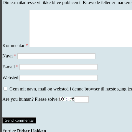
Din e-mailadresse vil ikke blive publiceret.
Krævede felter er marker
Kommentar
*
Navn
*
E-mail
*
Websted
Gem mit navn, mail og websted i denne browser til næste gang j
Are you human? Please solve:
Indlægsnavigation
Forrige
Forrige
Ridser i lakken