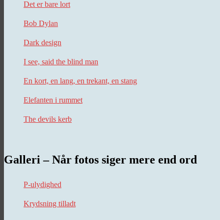
Det er bare lort
Bob Dylan
Dark design
I see, said the blind man
En kort, en lang, en trekant, en stang
Elefanten i rummet
The devils kerb
Galleri – Når fotos siger mere end ord
P-ulydighed
Krydsning tilladt