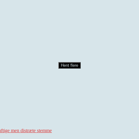
Hent flere
uftige men distræte stemme