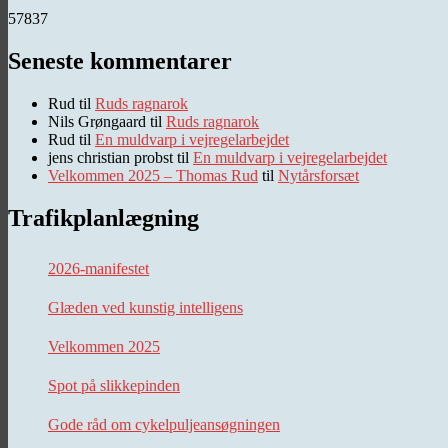
57837
Seneste kommentarer
Rud
til
Ruds ragnarok
Nils Grøngaard
til
Ruds ragnarok
Rud
til
En muldvarp i vejregelarbejdet
jens christian probst
til
En muldvarp i vejregelarbejdet
Velkommen 2025 – Thomas Rud
til
Nytårsforsæt
Trafikplanlægning
2026-manifestet
Glæden ved kunstig intelligens
Velkommen 2025
Spot på slikkepinden
Gode råd om cykelpuljeansøgningen