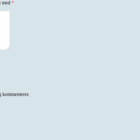
et med
*
eg kommenterer.