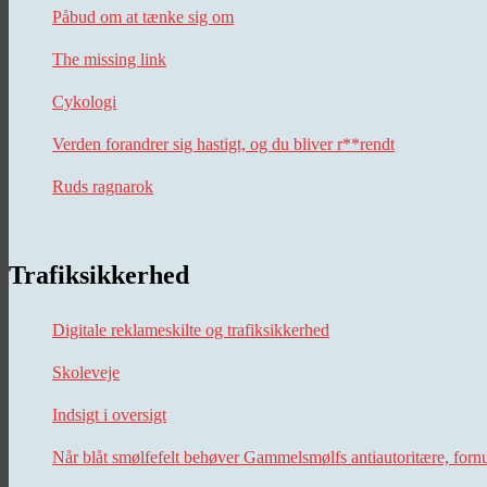
Påbud om at tænke sig om
The missing link
Cykologi
Verden forandrer sig hastigt, og du bliver r**rendt
Ruds ragnarok
Trafiksikkerhed
Digitale reklameskilte og trafiksikkerhed
Skoleveje
Indsigt i oversigt
Når blåt smølfefelt behøver Gammelsmølfs antiautoritære, forn