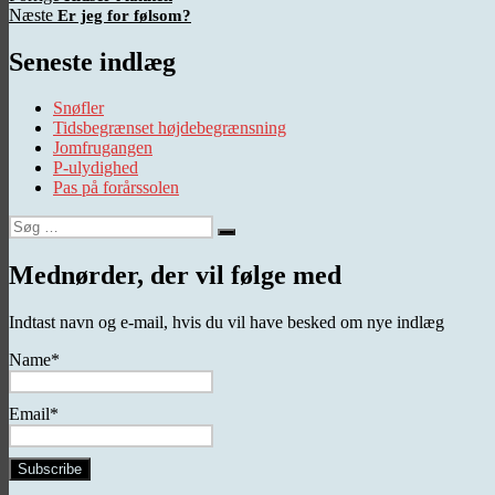
Næste
indlæg:
Næste
Er jeg for følsom?
indlæg:
Seneste indlæg
Snøfler
Tidsbegrænset højdebegrænsning
Jomfrugangen
P-ulydighed
Pas på forårssolen
Søg
Søg
efter:
Mednørder, der vil følge med
Indtast navn og e-mail, hvis du vil have besked om nye indlæg
Name*
Email*