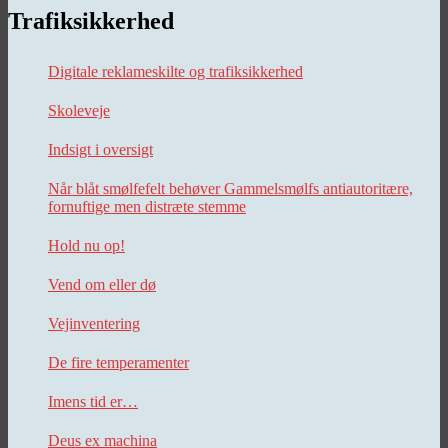
Trafiksikkerhed
Digitale reklameskilte og trafiksikkerhed
Skoleveje
Indsigt i oversigt
Når blåt smølfefelt behøver Gammelsmølfs antiautoritære,
fornuftige men distræte stemme
Hold nu op!
Vend om eller dø
Vejinventering
De fire temperamenter
Imens tid er…
Deus ex machina