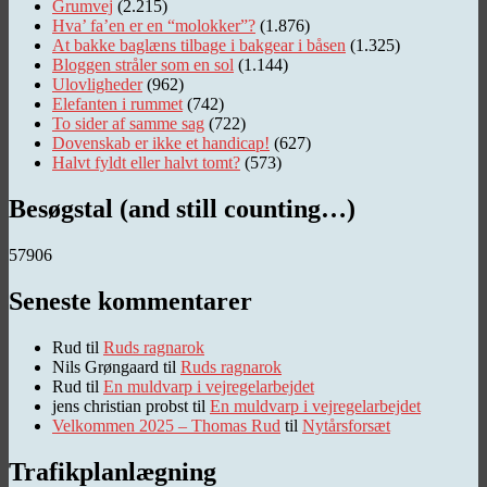
Grumvej
(2.215)
Hva’ fa’en er en “molokker”?
(1.876)
At bakke baglæns tilbage i bakgear i båsen
(1.325)
Bloggen stråler som en sol
(1.144)
Ulovligheder
(962)
Elefanten i rummet
(742)
To sider af samme sag
(722)
Dovenskab er ikke et handicap!
(627)
Halvt fyldt eller halvt tomt?
(573)
Besøgstal (and still counting…)
57906
Seneste kommentarer
Rud
til
Ruds ragnarok
Nils Grøngaard
til
Ruds ragnarok
Rud
til
En muldvarp i vejregelarbejdet
jens christian probst
til
En muldvarp i vejregelarbejdet
Velkommen 2025 – Thomas Rud
til
Nytårsforsæt
Trafikplanlægning