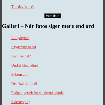
The devils kerb
Hent flere
Galleri – Når fotos siger mere end ord
P-ulydighed
Krydsning tilladt
Kan I se det?
Undgå klatmaling
Stibom dum
Der skal så lidt til
Fodgængerfelt for vandrende pinde
Sidestepping