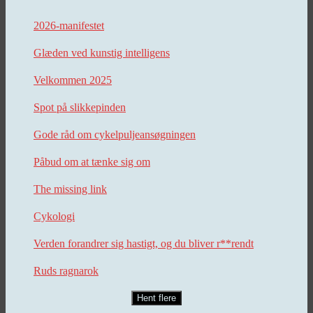
2026-manifestet
Glæden ved kunstig intelligens
Velkommen 2025
Spot på slikkepinden
Gode råd om cykelpuljeansøgningen
Påbud om at tænke sig om
The missing link
Cykologi
Verden forandrer sig hastigt, og du bliver r**rendt
Ruds ragnarok
Hent flere