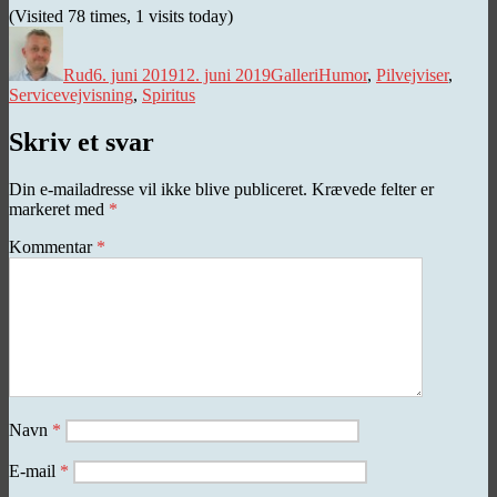
(Visited 78 times, 1 visits today)
Forfatter
Udgivet
Kategorier
Tags
Rud
6. juni 2019
12. juni 2019
Galleri
Humor
,
Pilvejviser
,
Servicevejvisning
,
Spiritus
Skriv et svar
Din e-mailadresse vil ikke blive publiceret.
Krævede felter er
markeret med
*
Kommentar
*
Navn
*
E-mail
*