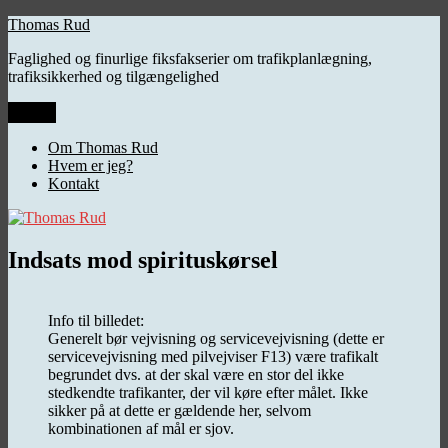
Videre
Thomas Rud
til
Faglighed og finurlige fiksfakserier om trafikplanlægning,
indhold
trafiksikkerhed og tilgængelighed
Menu
Om Thomas Rud
Hvem er jeg?
Kontakt
Indsats mod spirituskørsel
Info til billedet:
Generelt bør vejvisning og servicevejvisning (dette er
servicevejvisning med pilvejviser F13) være trafikalt
begrundet dvs. at der skal være en stor del ikke
stedkendte trafikanter, der vil køre efter målet. Ikke
sikker på at dette er gældende her, selvom
kombinationen af mål er sjov.