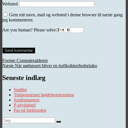
Websted
Gem mit navn, mail og websted i denne browser til næste gang
jeg kommenterer.
Are you human? Please solve:
Indlægsnavigation
Forrige
Forrige
Computeralderen
Næste
indlæg:
Næste
Når nødsporet bliver en trafiksikkerhedsrisiko
indlæg:
Seneste indlæg
Snøfler
Tidsbegrænset højdebegrænsning
Jomfrugangen
P-ulydighed
Pas på forårssolen
Søg
Søg
efter: