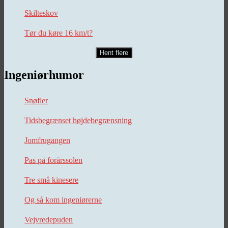
Skilteskov
Tør du køre 16 km/t?
Hent flere
Ingeniørhumor
Snøfler
Tidsbegrænset højdebegrænsning
Jomfrugangen
Pas på forårssolen
Tre små kinesere
Og så kom ingeniørerne
Vejvredepuden