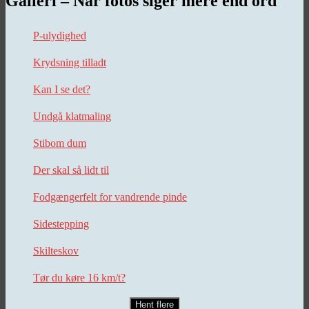
Galleri – Når fotos siger mere end ord
P-ulydighed
Krydsning tilladt
Kan I se det?
Undgå klatmaling
Stibom dum
Der skal så lidt til
Fodgængerfelt for vandrende pinde
Sidestepping
Skilteskov
Tør du køre 16 km/t?
Hent flere