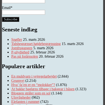
Email*
Seneste indlæg
Snøfler
25. marts 2026
Tidsbegrænset højdebegrænsning
15. marts 2026
Jomfrugangen
5. marts 2026
P-ulydighed
25. februar 2026
Pas på forårssolen
20. februar 2026
Populære artikler
En muldvarp i vejregelarbejdet
(2.844)
Grumvej
(2.214)
Hva’ fa’en er en “molokker”?
(1.876)
At bakke baglæns tilbage i bakgear i båsen
(1.323)
Bloggen stråler som en sol
(1.144)
Ulovligheder
(962)
Elefanten i rummet
(742)