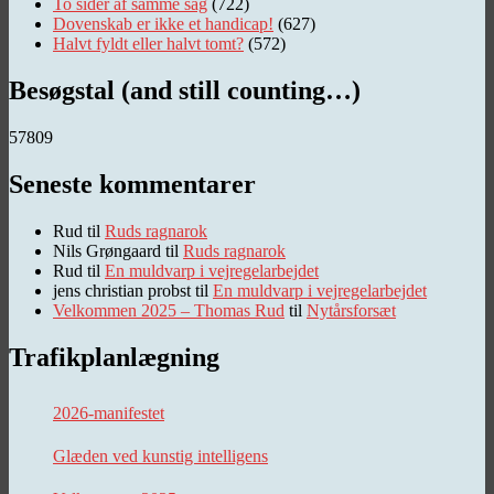
To sider af samme sag
(722)
Dovenskab er ikke et handicap!
(627)
Halvt fyldt eller halvt tomt?
(572)
Besøgstal (and still counting…)
57809
Seneste kommentarer
Rud
til
Ruds ragnarok
Nils Grøngaard
til
Ruds ragnarok
Rud
til
En muldvarp i vejregelarbejdet
jens christian probst
til
En muldvarp i vejregelarbejdet
Velkommen 2025 – Thomas Rud
til
Nytårsforsæt
Trafikplanlægning
2026-manifestet
Glæden ved kunstig intelligens