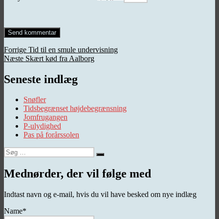
Indlægsnavigation
Forrige
Forrige
Tid til en smule undervisning
Næste
indlæg:
Næste
Skært kød fra Aalborg
indlæg:
Seneste indlæg
Snøfler
Tidsbegrænset højdebegrænsning
Jomfrugangen
P-ulydighed
Pas på forårssolen
Søg
Søg
efter:
Mednørder, der vil følge med
Indtast navn og e-mail, hvis du vil have besked om nye indlæg
Name*