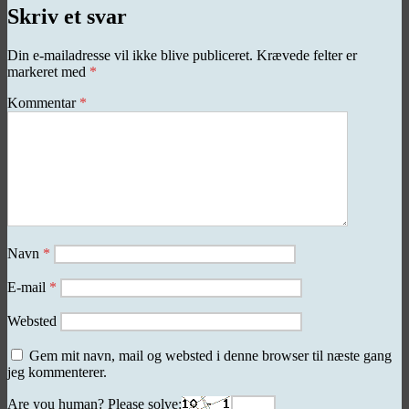
Skriv et svar
Din e-mailadresse vil ikke blive publiceret.
Krævede felter er
markeret med
*
Kommentar
*
Navn
*
E-mail
*
Websted
Gem mit navn, mail og websted i denne browser til næste gang
jeg kommenterer.
Are you human? Please solve: