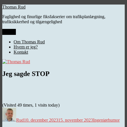
Videre
Thomas Rud
til
Faglighed og finurlige fiksfakserier om trafikplanlægning,
indhold
trafiksikkerhed og tilgængelighed
Menu
Om Thomas Rud
Hvem er jeg?
Kontakt
Jeg sagde STOP
(Visited 49 times, 1 visits today)
Forfatter
Udgivet
Kategorier
Rud
10. december 2023
15. november 2023
Ingeniørhumor