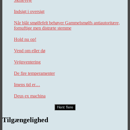
Skoleveje
Indsigt i oversigt
Når blåt smølfefelt behøver Gammelsmølfs antiautoritære,
fornuftige men distræte stemme
Hold nu op!
Vend om eller dø
Vejinventering
De fire temperamenter
Imens tid er…
Deus ex machina
Hent flere
Tilgængelighed