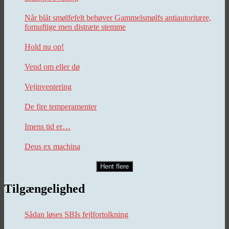
Når blåt smølfefelt behøver Gammelsmølfs antiautoritære,
fornuftige men distræte stemme
Hold nu op!
Vend om eller dø
Vejinventering
De fire temperamenter
Imens tid er…
Deus ex machina
Hent flere
Tilgængelighed
Sådan løses SBIs fejlfortolkning