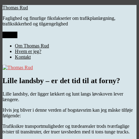
Videre
Thomas Rud
til
Faglighed og finurlige fiksfakserier om trafikplanlægning,
indhold
trafiksikkerhed og tilgængelighed
Menu
Om Thomas Rud
Hvem er jeg?
Kontakt
Lille landsby – er det tid til at forny?
Lille landsby, der ligger lækkert og lunt langs løvskoven lever
længere.
Hvis jeg bliver i denne verden af bogstavsrim kan jeg måske tilføje
følgende:
Trafiksikre transportmuligheder og trædearealer trods tværfaglige
tvister til transitruter, der truer tavsheden med ti tons tunge trucks.