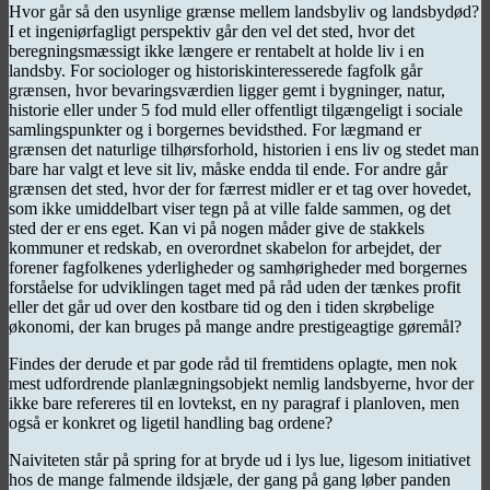
Hvor går så den usynlige grænse mellem landsbyliv og landsbydød?
I et ingeniørfagligt perspektiv går den vel det sted, hvor det
beregningsmæssigt ikke længere er rentabelt at holde liv i en
landsby. For sociologer og historiskinteresserede fagfolk går
grænsen, hvor bevaringsværdien ligger gemt i bygninger, natur,
historie eller under 5 fod muld eller offentligt tilgængeligt i sociale
samlingspunkter og i borgernes bevidsthed. For lægmand er
grænsen det naturlige tilhørsforhold, historien i ens liv og stedet man
bare har valgt et leve sit liv, måske endda til ende. For andre går
grænsen det sted, hvor der for færrest midler er et tag over hovedet,
som ikke umiddelbart viser tegn på at ville falde sammen, og det
sted der er ens eget. Kan vi på nogen måder give de stakkels
kommuner et redskab, en overordnet skabelon for arbejdet, der
forener fagfolkenes yderligheder og samhørigheder med borgernes
forståelse for udviklingen taget med på råd uden der tænkes profit
eller det går ud over den kostbare tid og den i tiden skrøbelige
økonomi, der kan bruges på mange andre prestigeagtige gøremål?
Findes der derude et par gode råd til fremtidens oplagte, men nok
mest udfordrende planlægningsobjekt nemlig landsbyerne, hvor der
ikke bare refereres til en lovtekst, en ny paragraf i planloven, men
også er konkret og ligetil handling bag ordene?
Naiviteten står på spring for at bryde ud i lys lue, ligesom initiativet
hos de mange falmende ildsjæle, der gang på gang løber panden