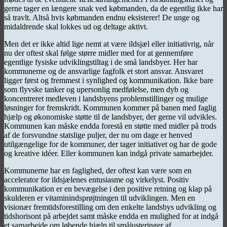
gerne tager en længere snak ved købmanden, da de egentlig ikke har
så travlt. Altså hvis købmanden endnu eksisterer! De unge og
midaldrende skal lokkes ud og deltage aktivt.
Men det er ikke altid lige nemt at være ildsjæl eller initiativrig, når
nu der oftest skal følge større midler med for at gennemføre
egentlige fysiske udviklingstiltag i de små landsbyer. Her har
kommunerne og de ansvarlige fagfolk et stort ansvar. Ansvaret
ligger først og fremmest i synlighed og kommunikation. Ikke bare
som flyvske tanker og upersonlig medfølelse, men dyb og
koncentreret medleven i landsbyens problemstillinger og mulige
løsninger for fremskridt. Kommunen kommer på banen med faglig
hjælp og økonomiske støtte til de landsbyer, der gerne vil udvikles.
Kommunen kan måske endda forestå en støtte med midler på trods
af de forsvundne statslige puljer, der nu om dage er henved
utilgængelige for de kommuner, der tager initiativet og har de gode
og kreative idéer. Eller kommunen kan indgå private samarbejder.
Kommunerne har en faglighed, der oftest kan være som en
accelerator for ildsjælenes entusiasme og virkelyst. Positiv
kommunikation er en bevægelse i den positive retning og klap på
skulderen er vitaminindsprøjtningen til udviklingen. Men en
visionær fremtidsforestilling om den enkelte landsbys udvikling og
tidshorisont på arbejdet samt måske endda en mulighed for at indgå
et samarbejde om løbende hjælp til småjusteringer af