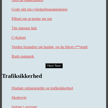
Gode råd om cykelpuljeansøgningen
Påbud om at tænke sig om
The missing link
Cykologi
Verden forandrer sig hastigt, og du bliver r**rendt
Ruds ragnarok
Hent flere
Trafiksikkerhed
Digitale reklameskilte og trafiksikkerhed
Skoleveje
Indsigt i oversigt