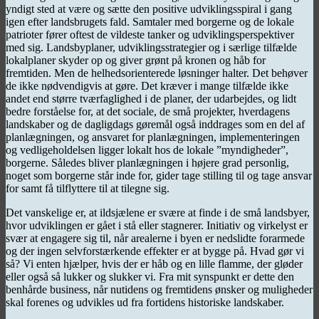
yndigt sted at være og sætte den positive udviklingsspiral i gang
igen efter landsbrugets fald. Samtaler med borgerne og de lokale
patrioter fører oftest de vildeste tanker og udviklingsperspektiver
med sig. Landsbyplaner, udviklingsstrategier og i særlige tilfælde
lokalplaner skyder op og giver grønt på kronen og håb for
fremtiden. Men de helhedsorienterede løsninger halter. Det behøver
de ikke nødvendigvis at gøre. Det kræver i mange tilfælde ikke
andet end større tværfaglighed i de planer, der udarbejdes, og lidt
bedre forståelse for, at det sociale, de små projekter, hverdagens
landskaber og de dagligdags gøremål også inddrages som en del af
planlægningen, og ansvaret for planlægningen, implementeringen
og vedligeholdelsen ligger lokalt hos de lokale ”myndigheder”,
borgerne. Således bliver planlægningen i højere grad personlig,
noget som borgerne står inde for, gider tage stilling til og tage ansvar
for samt få tilflyttere til at tilegne sig.
Det vanskelige er, at ildsjælene er svære at finde i de små landsbyer,
hvor udviklingen er gået i stå eller stagnerer. Initiativ og virkelyst er
svær at engagere sig til, når arealerne i byen er nedslidte forarmede
og der ingen selvforstærkende effekter er at bygge på. Hvad gør vi
så? Vi enten hjælper, hvis der er håb og en lille flamme, der gløder
eller også så lukker og slukker vi. Fra mit synspunkt er dette den
benhårde business, når nutidens og fremtidens ønsker og muligheder
skal forenes og udvikles ud fra fortidens historiske landskaber.