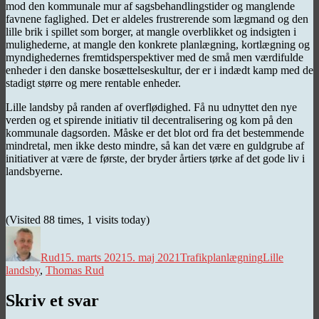
mod den kommunale mur af sagsbehandlingstider og manglende
favnene faglighed. Det er aldeles frustrerende som lægmand og den
lille brik i spillet som borger, at mangle overblikket og indsigten i
mulighederne, at mangle den konkrete planlægning, kortlægning og
myndighedernes fremtidsperspektiver med de små men værdifulde
enheder i den danske bosættelseskultur, der er i indædt kamp med de
stadigt større og mere rentable enheder.
Lille landsby på randen af overflødighed. Få nu udnyttet den nye
verden og et spirende initiativ til decentralisering og kom på den
kommunale dagsorden. Måske er det blot ord fra det bestemmende
mindretal, men ikke desto mindre, så kan det være en guldgrube af
initiativer at være de første, der bryder årtiers tørke af det gode liv i
landsbyerne.
(Visited 88 times, 1 visits today)
Forfatter
Udgivet
Kategorier
Tags
Rud
15. marts 2021
5. maj 2021
Trafikplanlægning
Lille
landsby
,
Thomas Rud
Skriv et svar