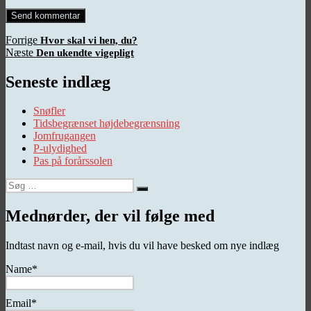
Indlægsnavigation
Forrige
Forrige
Hvor skal vi hen, du?
Næste
indlæg:
Næste
Den ukendte vigepligt
indlæg:
Seneste indlæg
Snøfler
Tidsbegrænset højdebegrænsning
Jomfrugangen
P-ulydighed
Pas på forårssolen
Søg
Søg
efter:
Mednørder, der vil følge med
Indtast navn og e-mail, hvis du vil have besked om nye indlæg
Name*
Email*