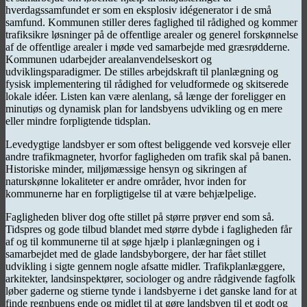
hverdagssamfundet er som en eksplosiv idégenerator i de små
samfund. Kommunen stiller deres faglighed til rådighed og kommer
trafiksikre løsninger på de offentlige arealer og generel forskønnelse
af de offentlige arealer i møde ved samarbejde med græsrødderne.
Kommunen udarbejder arealanvendelseskort og
udviklingsparadigmer. De stilles arbejdskraft til planlægning og
fysisk implementering til rådighed for veludformede og skitserede
lokale idéer. Listen kan være alenlang, så længe der foreligger en
minutiøs og dynamisk plan for landsbyens udvikling og en mere
eller mindre forpligtende tidsplan.
Levedygtige landsbyer er som oftest beliggende ved korsveje eller
andre trafikmagneter, hvorfor fagligheden om trafik skal på banen.
Historiske minder, miljømæssige hensyn og sikringen af
naturskønne lokaliteter er andre områder, hvor inden for
kommunerne har en forpligtigelse til at være behjælpelige.
Fagligheden bliver dog ofte stillet på større prøver end som så.
Tidspres og gode tilbud blandet med større dybde i fagligheden får
af og til kommunerne til at søge hjælp i planlægningen og i
samarbejdet med de glade landsbyborgere, der har fået stillet
udvikling i sigte gennem nogle afsatte midler. Trafikplanlæggere,
arkitekter, landsinspektører, sociologer og andre rådgivende fagfolk
løber gaderne og stierne tynde i landsbyerne i det ganske land for at
finde regnbuens ende og midlet til at gøre landsbyen til et godt og