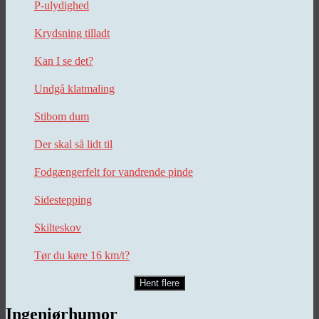
P-ulydighed
Krydsning tilladt
Kan I se det?
Undgå klatmaling
Stibom dum
Der skal så lidt til
Fodgængerfelt for vandrende pinde
Sidestepping
Skilteskov
Tør du køre 16 km/t?
Hent flere
Ingeniørhumor