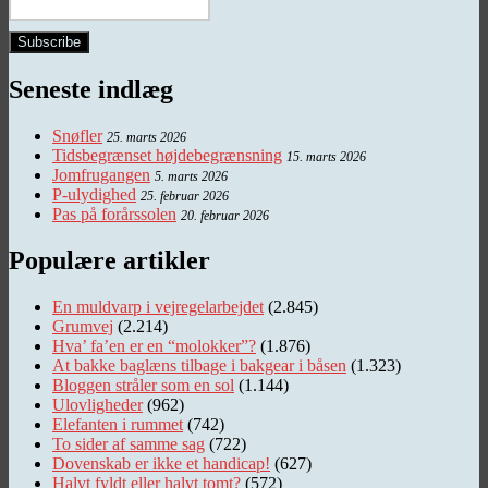
Seneste indlæg
Snøfler
25. marts 2026
Tidsbegrænset højdebegrænsning
15. marts 2026
Jomfrugangen
5. marts 2026
P-ulydighed
25. februar 2026
Pas på forårssolen
20. februar 2026
Populære artikler
En muldvarp i vejregelarbejdet
(2.845)
Grumvej
(2.214)
Hva’ fa’en er en “molokker”?
(1.876)
At bakke baglæns tilbage i bakgear i båsen
(1.323)
Bloggen stråler som en sol
(1.144)
Ulovligheder
(962)
Elefanten i rummet
(742)
To sider af samme sag
(722)
Dovenskab er ikke et handicap!
(627)
Halvt fyldt eller halvt tomt?
(572)