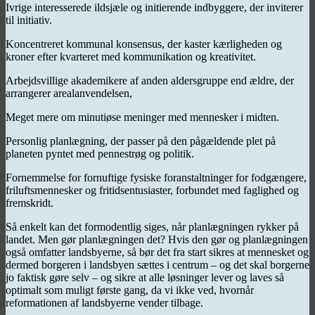
Ivrige interesserede ildsjæle og initierende indbyggere, der inviterer
til initiativ.
Koncentreret kommunal konsensus, der kaster kærligheden og
kroner efter kvarteret med kommunikation og kreativitet.
Arbejdsvillige akademikere af anden aldersgruppe end ældre, der
arrangerer arealanvendelsen,
Meget mere om minutiøse meninger med mennesker i midten.
Personlig planlægning, der passer på den pågældende plet på
planeten pyntet med pennestrøg og politik.
Fornemmelse for fornuftige fysiske foranstaltninger for fodgængere,
friluftsmennesker og fritidsentusiaster, forbundet med faglighed og
fremskridt.
Så enkelt kan det formodentlig siges, når planlægningen rykker på
landet. Men gør planlægningen det? Hvis den gør og planlægningen
også omfatter landsbyerne, så bør det fra start sikres at mennesket og
dermed borgeren i landsbyen sættes i centrum – og det skal borgerne
jo faktisk gøre selv – og sikre at alle løsninger lever og laves så
optimalt som muligt første gang, da vi ikke ved, hvornår
reformationen af landsbyerne vender tilbage.