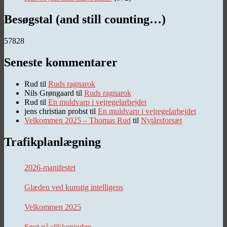
Besøgstal (and still counting…)
57828
Seneste kommentarer
Rud
til
Ruds ragnarok
Nils Grøngaard
til
Ruds ragnarok
Rud
til
En muldvarp i vejregelarbejdet
jens christian probst
til
En muldvarp i vejregelarbejdet
Velkommen 2025 – Thomas Rud
til
Nytårsforsæt
Trafikplanlægning
2026-manifestet
Glæden ved kunstig intelligens
Velkommen 2025
Spot på slikkepinden