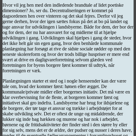
Hvor vil jeg hen med den indledende brandtale af lidet poetiske
dimensioner? Jo, ser du. Decentraliseringen er kommet på
dagsordenen hen over vinteren og det skal fejres. Derfor vil jeg
gerne derhen, hvor der igen sættes fokus på det at bo på landet og
tage ansvar for udviklingen i landsbyerne. Både for dem, der bor der
og for dem, der nu har ansvaret for og midlerne til at hjælpe
udviklingen i gang. Udviklingen skal hjælpes i gang de steder, hvor
det ikke helt går sin egen gang, hvor den benhårde kommunale
planlægning har forsøgt at rive de sidste sociale rødder op med den
seneste skolereform og hvor der trods billige huspriser er mere end
svært at drive en dagligvareforretning selvom glæden ved
forretningen for byens borgere først kommer til udtryk, når
forretningen er væk.
Planlægningen starter et sted og i nogle henseender kan der være
tale om, hvad der kommer først: hønen eller ægget. De
kommunale/private midler eller borgernes initiativ. Det må være en
klar overbevisning for de fleste, at borgeren kommer først og
initiativet skal gro indefra. Landsbyerne har brug for ildsjælene og
de borgere, der tør tage et ansvar og trække i arbejdstøjet for at
skabe udvikling selv. Det er oftest de unge og midaldrende, der
lukker sig inde bag hækken og murene og har nok i arbejdet,
børnene og de fritidsaktiviteter der finder sted i den større by eller
for sig selv, mens det er de ældre, der pudser og nusser i deres have,
mødes til de eventuelle fællesarrangementer i forsamlingshuset og