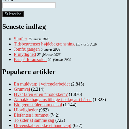
Seneste indlæg
Snøfler
25. marts 2026
Tidsbegrænset højdebegrænsning
15. marts 2026
Jomfrugangen
5. marts 2026
P-ulydighed
25. februar 2026
Pas på forårssolen
20. februar 2026
Populære artikler
En muldvarp i vejregelarbejdet
(2.845)
Grumvej
(2.214)
Hva’ fa’en er en “molokker”?
(1.876)
At bakke baglæns tilbage i bakgear i båsen
(1.323)
Bloggen stråler som en sol
(1.144)
Ulovligheder
(962)
Elefanten i rummet
(742)
To sider af samme sag
(722)
Dovenskab er ikke et handicap!
(627)