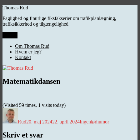
Videre
Thomas Rud
til
Faglighed og finurlige fiksfakserier om trafikplanlægning,
indhold
trafiksikkerhed og tilgængelighed
Menu
Om Thomas Rud
Hvem er jeg?
Kontakt
Matematikdansen
(Visited 59 times, 1 visits today)
Forfatter
Udgivet
Kategorier
Rud
20. maj 2024
22. april 2024
Ingeniørhumor
Skriv et svar