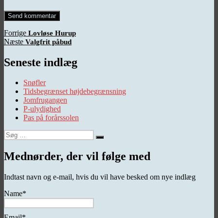
Indlægsnavigation
Forrige
Forrige
Lovløse Hurup
Næste
indlæg:
Næste
Valgfrit påbud
indlæg:
Seneste indlæg
Snøfler
Tidsbegrænset højdebegrænsning
Jomfrugangen
P-ulydighed
Pas på forårssolen
Søg
Søg
efter:
Mednørder, der vil følge med
Indtast navn og e-mail, hvis du vil have besked om nye indlæg
Name*
Email*