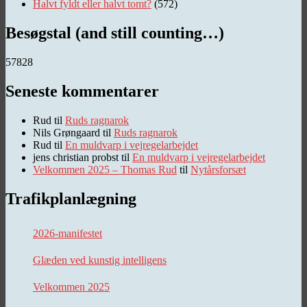
Halvt fyldt eller halvt tomt?
(572)
Besøgstal (and still counting…)
57828
Seneste kommentarer
Rud
til
Ruds ragnarok
Nils Grøngaard
til
Ruds ragnarok
Rud
til
En muldvarp i vejregelarbejdet
jens christian probst
til
En muldvarp i vejregelarbejdet
Velkommen 2025 – Thomas Rud
til
Nytårsforsæt
Trafikplanlægning
2026-manifestet
Glæden ved kunstig intelligens
Velkommen 2025