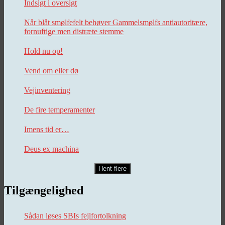
Indsigt i oversigt
Når blåt smølfefelt behøver Gammelsmølfs antiautoritære,
fornuftige men distræte stemme
Hold nu op!
Vend om eller dø
Vejinventering
De fire temperamenter
Imens tid er…
Deus ex machina
Hent flere
Tilgængelighed
Sådan løses SBIs fejlfortolkning