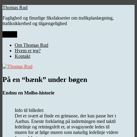
Videre
Thomas Rud
til
Faglighed og finurlige fiksfakserier om trafikplanlægning,
indhold
trafiksikkerhed og tilgængelighed
Menu
Om Thomas Rud
Hvem er jeg?
Kontakt
På en “bænk” under bøgen
Endnu en Molbo-historie
Info til billedet:
Det er svært at finde en grimasse, der kan passe her i
Aarhus. Eneste forklaring på indretningen med taktil
ledelinje og retningsfelt er, at svagsynede ledes til
muren for at følge muren som naturlig ledelinje videre