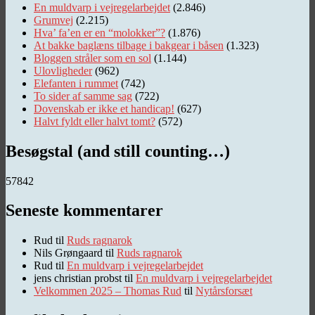
En muldvarp i vejregelarbejdet
(2.846)
Grumvej
(2.215)
Hva’ fa’en er en “molokker”?
(1.876)
At bakke baglæns tilbage i bakgear i båsen
(1.323)
Bloggen stråler som en sol
(1.144)
Ulovligheder
(962)
Elefanten i rummet
(742)
To sider af samme sag
(722)
Dovenskab er ikke et handicap!
(627)
Halvt fyldt eller halvt tomt?
(572)
Besøgstal (and still counting…)
57842
Seneste kommentarer
Rud
til
Ruds ragnarok
Nils Grøngaard
til
Ruds ragnarok
Rud
til
En muldvarp i vejregelarbejdet
jens christian probst
til
En muldvarp i vejregelarbejdet
Velkommen 2025 – Thomas Rud
til
Nytårsforsæt