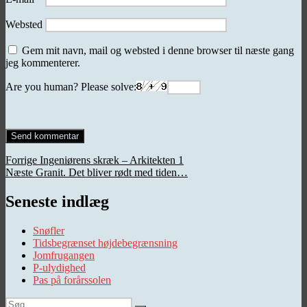
Websted
Gem mit navn, mail og websted i denne browser til næste gang
jeg kommenterer.
Are you human? Please solve:
Indlægsnavigation
Forrige
Forrige
Ingeniørens skræk – Arkitekten 1
Næste
indlæg:
Næste
Granit. Det bliver rødt med tiden…
indlæg:
Seneste indlæg
Snøfler
Tidsbegrænset højdebegrænsning
Jomfrugangen
P-ulydighed
Pas på forårssolen
Søg