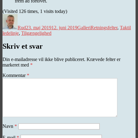
frem ad fortovet.
(Visited 126 times, 1 visits today)
Forfatter
Udgivet
Kategorier
Tags
Rud
23. maj 2019
12. juni 2019
Galleri
Retningsfelter
,
Taktil
ledelinje
,
Tilgængelighed
Skriv et svar
Din e-mailadresse vil ikke blive publiceret.
Krævede felter er
markeret med
*
Kommentar
*
Navn
*
E-mail
*