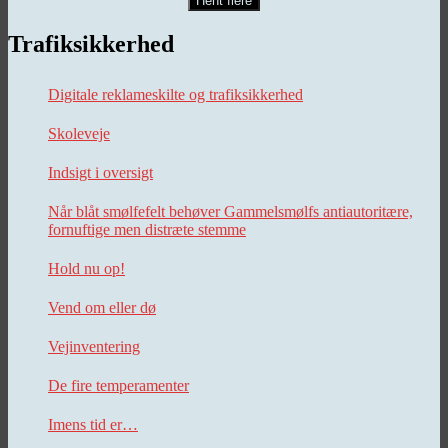
Hent flere
Trafiksikkerhed
Digitale reklameskilte og trafiksikkerhed
Skoleveje
Indsigt i oversigt
Når blåt smølfefelt behøver Gammelsmølfs antiautoritære,
fornuftige men distræte stemme
Hold nu op!
Vend om eller dø
Vejinventering
De fire temperamenter
Imens tid er…