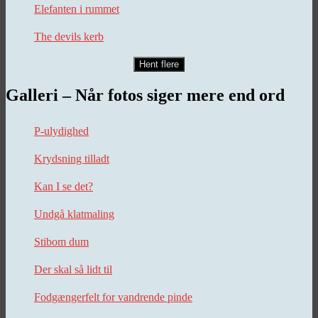
Elefanten i rummet
The devils kerb
Hent flere
Galleri – Når fotos siger mere end ord
P-ulydighed
Krydsning tilladt
Kan I se det?
Undgå klatmaling
Stibom dum
Der skal så lidt til
Fodgængerfelt for vandrende pinde