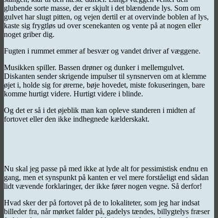
glubende sorte masse, der er skjult i det blændende lys. Som om
gulvet har slugt pitten, og vejen dertil er at overvinde boblen af lys,
kaste sig frygtløs ud over scenekanten og vente på at nogen eller
noget griber dig.
Fugten i rummet emmer af besvær og vandet driver af væggene.
Musikken spiller. Bassen drøner og dunker i mellemgulvet.
Diskanten sender skrigende impulser til synsnerven om at klemme
øjet i, holde sig for ørerne, bøje hovedet, miste fokuseringen, bare
komme hurtigt videre. Hurtigt videre i blinde.
Og det er så i det øjeblik man kan opleve standeren i midten af
fortovet eller den ikke indhegnede kælderskakt.
Nu skal jeg passe på med ikke at lyde alt for pessimistisk endnu en
gang, men et synspunkt på kanten er vel mere forståeligt end sådan
lidt vævende forklaringer, der ikke fører nogen vegne. Så derfor!
Hvad sker der på fortovet på de to lokaliteter, som jeg har indsat
billeder fra, når mørket falder på, gadelys tændes, billygtelys fræser