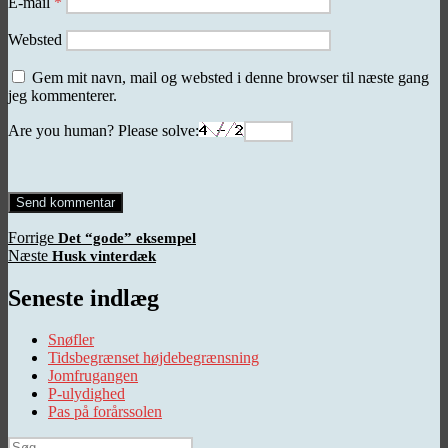
E-mail
*
Websted
Gem mit navn, mail og websted i denne browser til næste gang
jeg kommenterer.
Are you human? Please solve:
Indlægsnavigation
Forrige
Forrige
Det “gode” eksempel
Næste
indlæg:
Næste
Husk vinterdæk
indlæg:
Seneste indlæg
Snøfler
Tidsbegrænset højdebegrænsning
Jomfrugangen
P-ulydighed
Pas på forårssolen
Søg