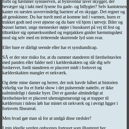
forbi og hæmmer synsnerven, al byinventar laver skygger, der
bevæger sig i takt med lysene fra gade- og billygter? Selv kantstenen
kaster en næsten uovervindelig barriere af en skygge. Det regner og
alt genskinner. Du har travlt med at komme ind i varmen, huen er
trukket godt ned over øjnene og du bare vil hjem i tørvejr. Biler og
busser larmer, unge mennesker støjer i busskuret på vej til fest og
tiltrækker sig opmærksomhed og regnjakken gnider hæmningsløst
mod sig selv med en irriterende skurrende lyd som svar.
Eller bare er dårligt seende eller har et synshandicap.
SÅ er der stor risiko for, at du rammer standeren til færdselstavlen
med panden eller falder ned i kælderskakten og slår dig selv
fordærvet, fordi standeren er placeret midt i fortovet og
kælderskakten mangler et rækværk.
Og dette mine damer og herrer, der nok havde håbet at historien
virkelig var fra et frækt show i det pulserende natteliv, er ikke
ualmindeligt i danske byer. Det er ganske almindeligt at
færdselstavler er placeret uhensigtsmæssigt og at trapper til
kælderrum i tidens løb har mistet sit rækværk og i øvrigt ligger i
fortovets fliseareal.
Men hvad gør man så for at undgå disse rædsler?
I min ideelle verden opbygges fortovet som illustreret her.