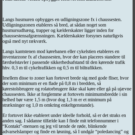
Langs husmuren opbygges en udligningszone fx i chaussesten.
Udligningszonen etableres så bred, at sådan noget som
husmursudhæng, trapper og kælderskakter ligger inden for
chaussestensafgrænsningen. Kælderskakter forsynes naturligvis
også med nyt rækværk.
Langs kantstenen mod kørebanen eller cykelstien etableres en
inventarzone fx af chaussesten, hvor der kan placeres standere til
færdselstavler i passende sikkerhedsafstand til den kørende trafik
hhv. 0,3 m til cykeltrafikken og 0,5 m til biltrafikken.
Imellem disse to zoner kan fortovet brede sig med gode fliser, hvor
der som minimum er en flade på 0,8 m i bredden, så
kørestolsbrugere og rolatorbrugere ikke skal køre eller gå på ujævne
chaussesten. Ikke at forglemme at fortovets minimumsbredde i sin
helhed bør være 1,5 m (hvor dog 1,3 m er et minimum på
strækninger og 1,0 m omkring enkeltgenstande).
Er fortovet ikke etableret under ideelle forhold, så er det straks en
anden sag. I sådanne tilfælde kan I finde mit telefonnummer i
“Kontakt”-menuen og jeg vil tænde de røde, blinkende
advarselslamper og finde en løsning, så I undgår “poledancing” og