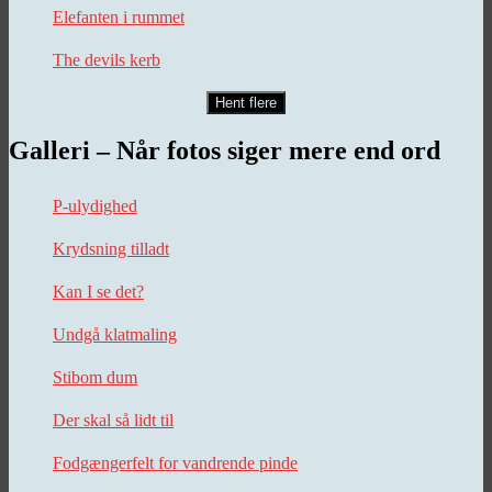
Elefanten i rummet
The devils kerb
Hent flere
Galleri – Når fotos siger mere end ord
P-ulydighed
Krydsning tilladt
Kan I se det?
Undgå klatmaling
Stibom dum
Der skal så lidt til
Fodgængerfelt for vandrende pinde