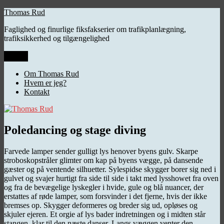
Videre
Thomas Rud
til
Faglighed og finurlige fiksfakserier om trafikplanlægning,
indhold
trafiksikkerhed og tilgængelighed
Menu
Om Thomas Rud
Hvem er jeg?
Kontakt
Poledancing og stage diving
Farvede lamper sender gulligt lys henover byens gulv. Skarpe
stroboskopstråler glimter om kap på byens vægge, på dansende
gæster og på ventende silhuetter. Sylespidse skygger borer sig ned i
gulvet og svajer hurtigt fra side til side i takt med lysshowet fra oven
og fra de bevægelige lyskegler i hvide, gule og blå nuancer, der
erstattes af røde lamper, som forsvinder i det fjerne, hvis der ikke
bremses op. Skygger deformeres og breder sig ud, opløses og
skjuler ejeren. Et orgie af lys bader indretningen og i midten står
stangen, klar til den næste danser. Langs væggen venter den