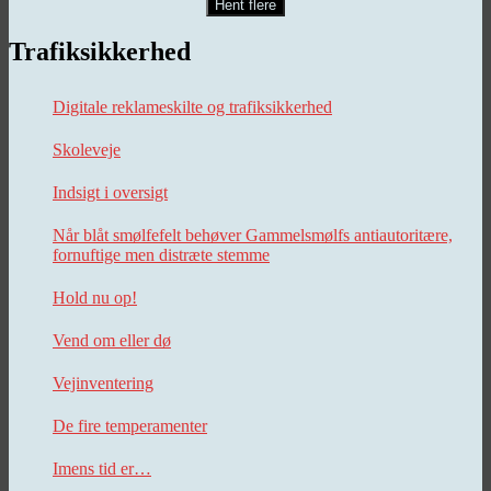
Hent flere
Trafiksikkerhed
Digitale reklameskilte og trafiksikkerhed
Skoleveje
Indsigt i oversigt
Når blåt smølfefelt behøver Gammelsmølfs antiautoritære,
fornuftige men distræte stemme
Hold nu op!
Vend om eller dø
Vejinventering
De fire temperamenter
Imens tid er…