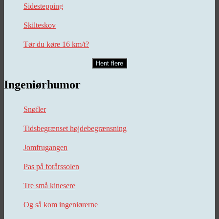
Sidestepping
Skilteskov
Tør du køre 16 km/t?
Hent flere
Ingeniørhumor
Snøfler
Tidsbegrænset højdebegrænsning
Jomfrugangen
Pas på forårssolen
Tre små kinesere
Og så kom ingeniørerne