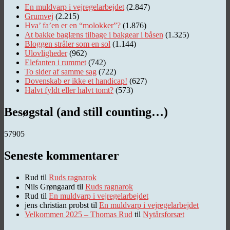
En muldvarp i vejregelarbejdet
(2.847)
Grumvej
(2.215)
Hva’ fa’en er en “molokker”?
(1.876)
At bakke baglæns tilbage i bakgear i båsen
(1.325)
Bloggen stråler som en sol
(1.144)
Ulovligheder
(962)
Elefanten i rummet
(742)
To sider af samme sag
(722)
Dovenskab er ikke et handicap!
(627)
Halvt fyldt eller halvt tomt?
(573)
Besøgstal (and still counting…)
57905
Seneste kommentarer
Rud
til
Ruds ragnarok
Nils Grøngaard
til
Ruds ragnarok
Rud
til
En muldvarp i vejregelarbejdet
jens christian probst
til
En muldvarp i vejregelarbejdet
Velkommen 2025 – Thomas Rud
til
Nytårsforsæt