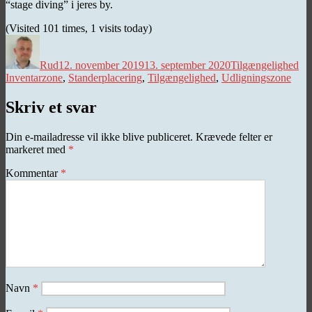
“stage diving” i jeres by.
(Visited 101 times, 1 visits today)
Forfatter
Udgivet
Kategorier
Ta
Rud
12. november 2019
13. september 2020
Tilgængelighed
Inventarzone
,
Standerplacering
,
Tilgængelighed
,
Udligningszone
Skriv et svar
Din e-mailadresse vil ikke blive publiceret.
Krævede felter er
markeret med
*
Kommentar
*
Navn
*