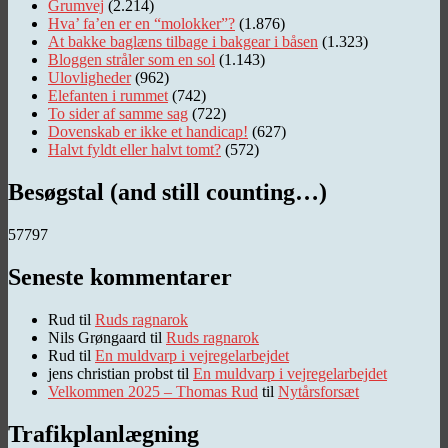
Grumvej
(2.214)
Hva’ fa’en er en “molokker”?
(1.876)
At bakke baglæns tilbage i bakgear i båsen
(1.323)
Bloggen stråler som en sol
(1.143)
Ulovligheder
(962)
Elefanten i rummet
(742)
To sider af samme sag
(722)
Dovenskab er ikke et handicap!
(627)
Halvt fyldt eller halvt tomt?
(572)
Besøgstal (and still counting…)
57797
Seneste kommentarer
Rud
til
Ruds ragnarok
Nils Grøngaard
til
Ruds ragnarok
Rud
til
En muldvarp i vejregelarbejdet
jens christian probst
til
En muldvarp i vejregelarbejdet
Velkommen 2025 – Thomas Rud
til
Nytårsforsæt
Trafikplanlægning