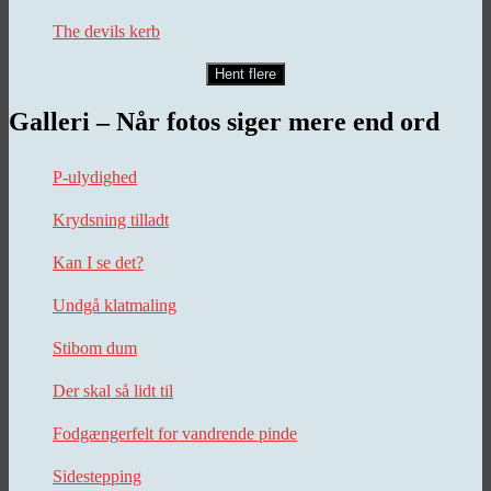
The devils kerb
Hent flere
Galleri – Når fotos siger mere end ord
P-ulydighed
Krydsning tilladt
Kan I se det?
Undgå klatmaling
Stibom dum
Der skal så lidt til
Fodgængerfelt for vandrende pinde
Sidestepping