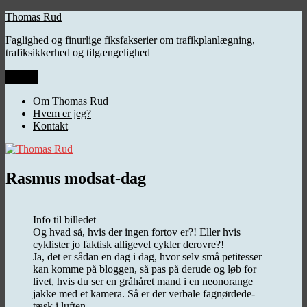
Videre
Thomas Rud
til
Faglighed og finurlige fiksfakserier om trafikplanlægning,
indhold
trafiksikkerhed og tilgængelighed
Menu
Om Thomas Rud
Hvem er jeg?
Kontakt
Rasmus modsat-dag
Info til billedet
Og hvad så, hvis der ingen fortov er?! Eller hvis
cyklister jo faktisk alligevel cykler derovre?!
Ja, det er sådan en dag i dag, hvor selv små petitesser
kan komme på bloggen, så pas på derude og løb for
livet, hvis du ser en gråhåret mand i en neonorange
jakke med et kamera. Så er der verbale fagnørdede-
tæsk i luften.