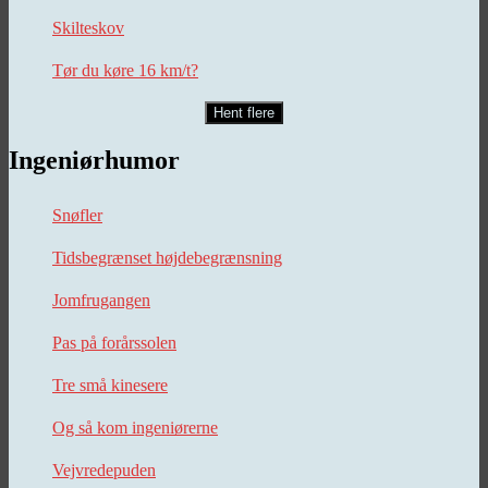
Skilteskov
Tør du køre 16 km/t?
Hent flere
Ingeniørhumor
Snøfler
Tidsbegrænset højdebegrænsning
Jomfrugangen
Pas på forårssolen
Tre små kinesere
Og så kom ingeniørerne
Vejvredepuden