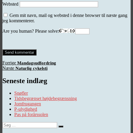
Websted
Gem mit navn, mail og websted i denne browser til næste gang
jeg kommenterer.
Are you human? Please solve:
Indlægsnavigation
Forrige
Forrige
Mandagsudfordring
Næste
indlæg:
Næste
Naturlig cykelsti
indlæg:
Seneste indlæg
Snøfler
Tidsbegrænset højdebegrænsning
Jomfrugangen
P-ulydighed
Pas på forårssolen
Søg
Søg
efter: