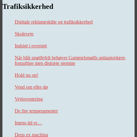
Trafiksikkerhed
Digitale reklameskilte og trafiksikkerhed
Skoleveje
Indsigt i oversigt
Når blåt smølfefelt behøver Gammelsmølfs antiautoritære,
fornuftige men distræte stemme
Hold nu op!
Vend om eller dø
Vejinventering
De fire temperamenter
Imens tid er…
Deus ex machina