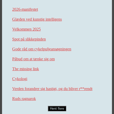
2026-manifestet
Glæden ved kunstig intelligens
Velkommen 2025
Spot på slikkepinden
Gode råd om cykelpuljeansøgningen
Påbud om at tænke sig om
The missing link
Cykologi
Verden forandrer sig hastigt, og du bliver r**rendt
Ruds ragnarok
Hent flere