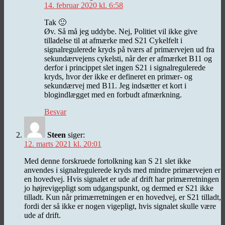
14. februar 2020 kl. 6:58
Tak 🙂
Øv. Så må jeg uddybe. Nej, Politiet vil ikke give
tilladelse til at afmærke med S21 Cykelfelt i
signalregulerede kryds på tværs af primærvejen ud fra
sekundærvejens cykelsti, når der er afmærket B11 og
derfor i princippet slet ingen S21 i signalregulerede
kryds, hvor der ikke er defineret en primær- og
sekundærvej med B11. Jeg indsætter et kort i
blogindlægget med en forbudt afmærkning.
Besvar
Steen
siger:
12. marts 2021 kl. 20:01
Med denne forskruede fortolkning kan S 21 slet ikke
anvendes i signalregulerede kryds med mindre primærvejen er
en hovedvej. Hvis signalet er ude af drift har primærretningen
jo højrevigepligt som udgangspunkt, og dermed er S21 ikke
tilladt. Kun når primærretningen er en hovedvej, er S21 tilladt,
fordi der så ikke er nogen vigepligt, hvis signalet skulle være
ude af drift.