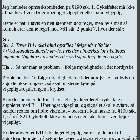
Jeg henleder opmærksomheden på §190 stk. 1. Cykelfeltet må ikke
afmærkes, hvor der er ubetinget vigepligt eller højre vigepligt.
Dette er naturligvis en helt igennem god regel, men hvis man så
kombinerer denne regel med §61 stk. 2 punkt 7, hvor der står:
§61
Stk. 2. Tavle B 11 skal altid opstilles i følgende tilfælde:
7) Ved signalregulerede kryds, hvis der afmærkes for ubetinget
vigepligt. Vigelinje anvendes ikke ved signalregulerede kryds.
Tja… Så har man et problem – ifølge myndigheder i det nordjyske.
Problemet består ifølge myndighederne i det nordjyske i, at hvis nu
signalet ikke fungerer, så skal bilisterne køre på
vigepligtsreguleringen i krydset.
Konklusionen er derfor, at hvis et signalreguleret kryds ikke er
suppleret med B11 Ubetinget vigepligt, og signalet skulle svigte, så
gælder reglen om højre vigepligt – og som I kan huske fra §190 stk.
1, så må S21 Cykelfelt ikke anvendes i den situation – ved højre
vigepligt.
Er der afmærket B11 Ubetinget vigepligt som supplement til
signalreguleringen på sekundærvejen og signalet skulle svigte, så må