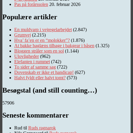
Pas på forårssolen
20. februar 2026
Populære artikler
En muldvarp i vejregelarbejdet
(2.847)
Grumvej
(2.215)
Hva’ fa’en er en “molokker”?
(1.876)
At bakke baglæns tilbage i bakgear i båsen
(1.325)
Bloggen stråler som en sol
(1.144)
Ulovligheder
(962)
Elefanten i rummet
(742)
To sider af samme sag
(722)
Dovenskab er ikke et handicap!
(627)
Halvt fyldt eller halvt tomt?
(573)
Besøgstal (and still counting…)
57906
Seneste kommentarer
Rud
til
Ruds ragnarok