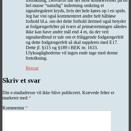
fortolkning. Desværre har det store konsekvenser på en
hel masse “naturlig” indretning omkring et
signalreguleret kryds, hvis det hele køres op i en spids.
Jeg har vist også kommenteret andre helt håbløse
forhold bl.a. om det dette forhold dermed også betyder
at fodgængerfelter på tværs af primærretningen således
ikke kan have andre mål end 4 m, da der ved
signalnedbrud er tale om et friliggende fodgængerfelt
og dette fodgængerfelt så skal suppleres med E17.
Dette jf. §115 og §189 i BEK nr. 1633.
Ulyksaglighederne vil ingen ende tage med denne
fortolkning.
Besvar
Skriv et svar
Din e-mailadresse vil ikke blive publiceret.
Krævede felter er
markeret med
*
Kommentar
*