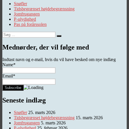
Snøfler
Tidsbegrænset højdebegrænsning
Jomfrugangen
P-ulydighed
Pas på forårssolen
Søg
Søg
efter:
Mednørder, der vil følge med
Indtast navn og e-mail, hvis du vil have besked om nye indlæg
Name*
Email*
Seneste indlæg
Snøfler
25. marts 2026
Tidsbegrænset højdebegrænsning
15. marts 2026
Jomfrugangen
5. marts 2026
P-ulydighed
25. februar 2026