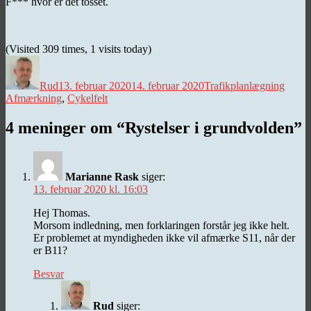
F*** hvor er det tosset.
(Visited 309 times, 1 visits today)
Forfatter
Udgivet
Kategorier
Tags
Rud
13. februar 2020
14. februar 2020
Trafikplanlægning
Afmærkning
,
Cykelfelt
4 meninger om “Rystelser i grundvolden”
Marianne Rask
siger:
13. februar 2020 kl. 16:03
Hej Thomas.
Morsom indledning, men forklaringen forstår jeg ikke helt.
Er problemet at myndigheden ikke vil afmærke S11, når der
er B11?
Besvar
Rud
siger: