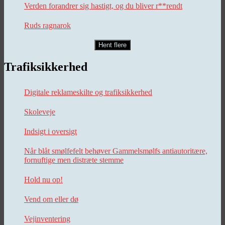
Verden forandrer sig hastigt, og du bliver r**rendt
Ruds ragnarok
Hent flere
Trafiksikkerhed
Digitale reklameskilte og trafiksikkerhed
Skoleveje
Indsigt i oversigt
Når blåt smølfefelt behøver Gammelsmølfs antiautoritære,
fornuftige men distræte stemme
Hold nu op!
Vend om eller dø
Vejinventering