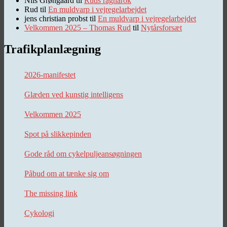
Nils Grøngaard
til
Ruds ragnarok
Rud
til
En muldvarp i vejregelarbejdet
jens christian probst
til
En muldvarp i vejregelarbejdet
Velkommen 2025 – Thomas Rud
til
Nytårsforsæt
Trafikplanlægning
2026-manifestet
Glæden ved kunstig intelligens
Velkommen 2025
Spot på slikkepinden
Gode råd om cykelpuljeansøgningen
Påbud om at tænke sig om
The missing link
Cykologi