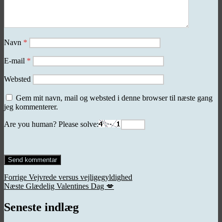
Navn
*
E-mail
*
Websted
Gem mit navn, mail og websted i denne browser til næste gang
jeg kommenterer.
Are you human? Please solve:
Indlægsnavigation
Forrige
Forrige
Vejvrede versus vejligegyldighed
Næste
indlæg:
Næste
Glædelig Valentines Dag 💋
indlæg:
Seneste indlæg