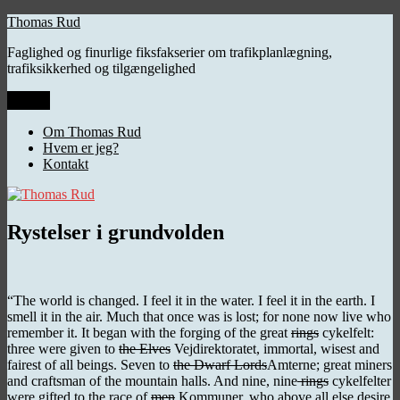
Videre
Thomas Rud
til
Faglighed og finurlige fiksfakserier om trafikplanlægning,
indhold
trafiksikkerhed og tilgængelighed
Menu
Om Thomas Rud
Hvem er jeg?
Kontakt
Rystelser i grundvolden
“The world is changed. I feel it in the water. I feel it in the earth. I
smell it in the air. Much that once was is lost; for none now live who
remember it. It began with the forging of the great
rings
cykelfelt:
three were given to
the Elves
Vejdirektoratet, immortal, wisest and
fairest of all beings. Seven to
the Dwarf Lords
Amterne; great miners
and craftsman of the mountain halls. And nine, nine
rings
cykelfelter
were gifted to the race of
men
Kommuner, who above all else desire