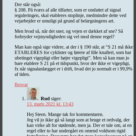
Der står også:
§ 208. På tværs af alle tilfarter, som er omfattet af signal
reguleringen, skal etableres stoplinje, medmindre dette ved
vejarbejder er umuligt på grund af belægningens art.
Men hvad så, når det sner, og vejen er dækket af sne? Så
forbryder vejmyndigheden sig vel mod denne regel?
Man kan også sige videre, at der i § 190 står, at “S 21 må ikke
ETABLERES for cyklister og førere af lille knallert, som har
ubetinget vigepligt eller højre vigepligt”. Men så kan man jo
bare etablere S 21 på et tidspunkt, hvor der ikke er vigepligt,
fx når signalanlægget er i drift, hvad det jo normalt er i 99,9%
af tiden.
Besvar
Rud
siger:
13. marts 2021 kl. 13:43
Hej Steen. Mange tak for kommentaren.
Jeg vil jo ikke gå så langt som at bruge et ordvalg, der
kan virke alt for stødende, men ja. Der er tale om, at en
regel eller to har undergået en omend voldsom rigid