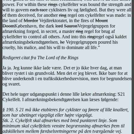
power. For within these
rings
cykelfelter was bound the strength and
will to govern
each race
cyklisters liv og førlighed. But they were all
of them deceived, for another
ring
regel om cykelfelter was made: in
the land of
Mordor
Vejdirektoratet, in the fires of
Mount
Doom
København, the dark
lord
Sauron
Vejregelgruppen for
afmærkning forged, in secret, a master
ring
regel for brug af
cykelfelter to control all others. And into this
ring
regel også kaldet
afmærkningsbekendtgørelsen,
he
Vejregelgruppen poured his
cruelty, his malice, and his will to dominate all life.”
Redigeret citat fra The Lord of the Rings
Ja ja. Jeg kunne ikke lade være. Det er jo ikke hver dag, at man
bliver rystet i sin grundvold. Men det er jeg blevet. Ikke bare for at
blive underkendt i en trafiksikkerhedsrevision, men for begrundelsen
og svaret.
Det hele tager udgangspunkt i denne lille lækre afmærkning: S21
Cykelfelt. I afmærkningsbekendtgørelsen kan læses følgende:
§ 190. S 21 må ikke etableres for cyklister og førere af lille knallert,
som har ubetinget vigepligt eller højre vigepligt.
Stk. 2. Cykelfelt skal afmærkes med bred punkteret linje. Som
minimum skal cykelfeltets venstre begrænsning afmærkes frem til
adskillelsen mellem færdselsretningerne på den tværgående vej.