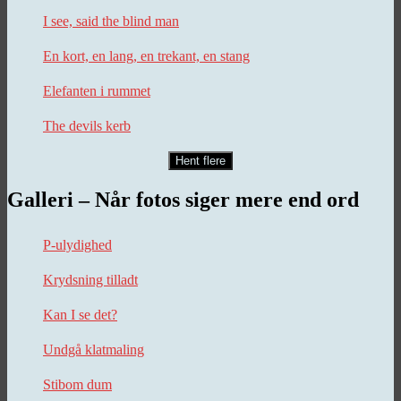
I see, said the blind man
En kort, en lang, en trekant, en stang
Elefanten i rummet
The devils kerb
Hent flere
Galleri – Når fotos siger mere end ord
P-ulydighed
Krydsning tilladt
Kan I se det?
Undgå klatmaling
Stibom dum