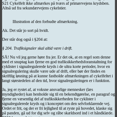
S21 Cykelfelt ikke afmærkes på tværs af primærvejens krydsben.
Altså ud fra sekundærvejens cykelstier.
Illustration af den forbudte afmærkning.
Ak. Det står jo sort på hvidt.
Der står dog også i §204 at:
§ 204. Trafiksignaler skal altid være i drift.
SÅ! Nu vil jeg gerne høre fra jer. Er det ok, at en regel som denne
med et snuptag kan fjerne en god trafiksikkerhedsforanstaltning for
cyklister i signalregulerede kryds i de ultra korte perioder, hvor en
signalregulering skulle være ude af drift, eller bør der findes en
skriftlig løsning på at kunne fastholde afmærkningen af cykelfeltet i
langt størstedelen af den tid, hvor signalreguleringen er i funktion.
Ja, jeg er rystet af, at voksne ansvarlige mennesker (læs
myndigheder) kan henholde sig til en bekendtgørelse, en paragraf og
fjerne en væsentlig del af trafiksikkerheden for cyklister i
signalregulerede kryds og i konceptet om den selvforklarende vej.
Ordet er frit, og der er fri lejlighed til at ryste på hovedet, klaske sig
på panden, gå ud for dig selv og råbe skældsord ind i et håndklæde.