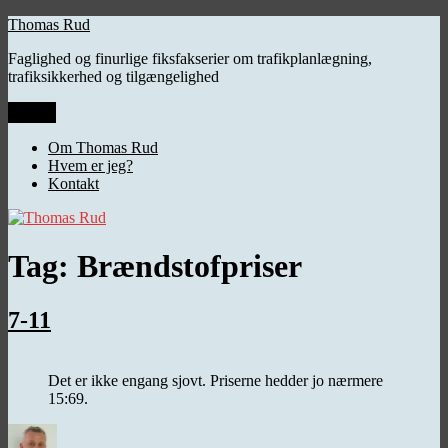
Videre
Thomas Rud
til
Faglighed og finurlige fiksfakserier om trafikplanlægning,
indhold
trafiksikkerhed og tilgængelighed
Menu
Om Thomas Rud
Hvem er jeg?
Kontakt
Tag:
Brændstofpriser
7-11
Det er ikke engang sjovt. Priserne hedder jo nærmere
15:69.
Forfatter
Udgivet
Kategorier
Tags