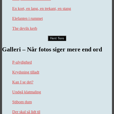
En kort, en lang, en trekant, en stang
Elefanten i rummet
The devils kerb
Hent flere
Galleri – Når fotos siger mere end ord
P-ulydighed
Krydsning tilladt
Kan I se det?
Undgå klatmaling
Stibom dum
Der skal så lidt til