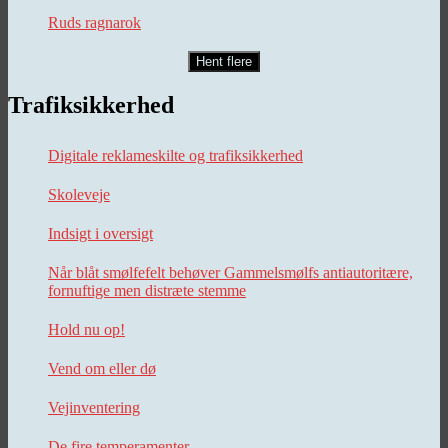
Ruds ragnarok
Hent flere
Trafiksikkerhed
Digitale reklameskilte og trafiksikkerhed
Skoleveje
Indsigt i oversigt
Når blåt smølfefelt behøver Gammelsmølfs antiautoritære,
fornuftige men distræte stemme
Hold nu op!
Vend om eller dø
Vejinventering
De fire temperamenter