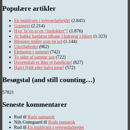
Populære artikler
En muldvarp i vejregelarbejdet
(2.845)
Grumvej
(2.214)
Hva’ fa’en er en “molokker”?
(1.876)
At bakke baglæns tilbage i bakgear i båsen
(1.323)
Bloggen stråler som en sol
(1.144)
Ulovligheder
(962)
Elefanten i rummet
(742)
To sider af samme sag
(722)
Dovenskab er ikke et handicap!
(627)
Halvt fyldt eller halvt tomt?
(572)
Besøgstal (and still counting…)
57821
Seneste kommentarer
Rud
til
Ruds ragnarok
Nils Grøngaard
til
Ruds ragnarok
Rud
til
En muldvarp i vejregelarbejdet