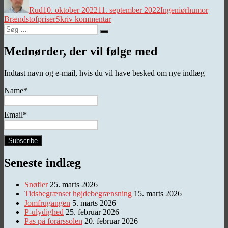
Rud
10. oktober 2022
11. september 2022
Ingeniørhumor
til
Brændstofpriser
Skriv kommentar
Søg
7-
Søg
efter:
11
Mednørder, der vil følge med
Indtast navn og e-mail, hvis du vil have besked om nye indlæg
Name*
Email*
Seneste indlæg
Snøfler
25. marts 2026
Tidsbegrænset højdebegrænsning
15. marts 2026
Jomfrugangen
5. marts 2026
P-ulydighed
25. februar 2026
Pas på forårssolen
20. februar 2026