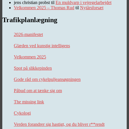
jens christian probst
til
En muldvarp i vejregelarbejdet
Velkommen 2025 – Thomas Rud
til
Nytårsforsæt
Trafikplanlægning
2026-manifestet
Glæden ved kunstig intelligens
Velkommen 2025
Spot på slikkepinden
Gode råd om cykelpuljeansøgningen
Påbud om at tænke sig om
The missing link
Cykologi
Verden forandrer sig hastigt, og du bliver r**rendt