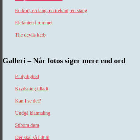
En kort, en lang, en trekant, en stang
Elefanten i rummet
The devils kerb
Galleri – Når fotos siger mere end ord
P-ulydighed
Krydsning tilladt
Kan I se det?
Undgå klatmaling
Stibom dum
Der skal så lidt til