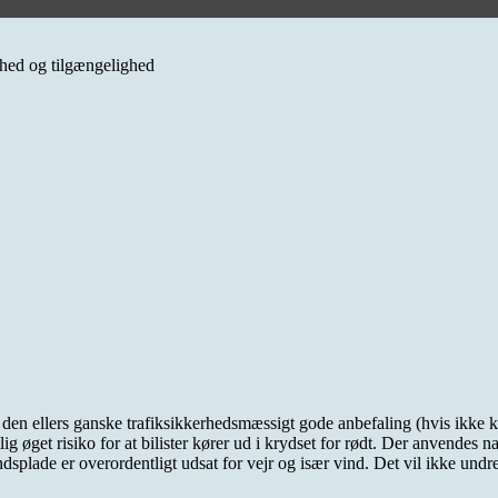
erhed og tilgængelighed
a den ellers ganske trafiksikkerhedsmæssigt gode anbefaling (hvis ikke 
 øget risiko for at bilister kører ud i krydset for rødt. Der anvendes na
ade er overordentligt udsat for vejr og især vind. Det vil ikke undre mi