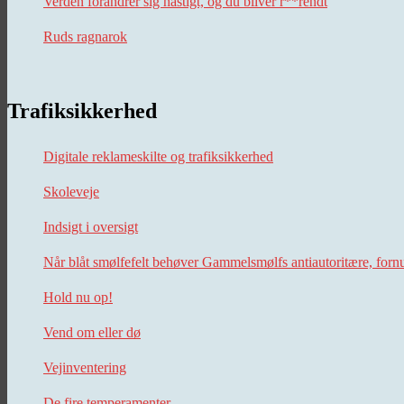
Verden forandrer sig hastigt, og du bliver r**rendt
Ruds ragnarok
Trafiksikkerhed
Digitale reklameskilte og trafiksikkerhed
Skoleveje
Indsigt i oversigt
Når blåt smølfefelt behøver Gammelsmølfs antiautoritære, forn
Hold nu op!
Vend om eller dø
Vejinventering
De fire temperamenter