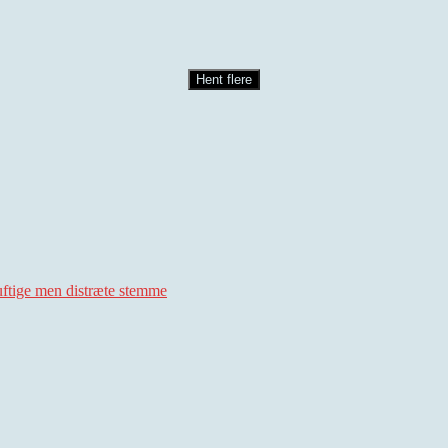
Hent flere
uftige men distræte stemme