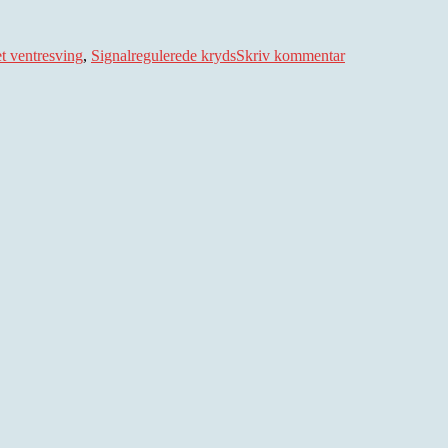
til
Nødløsning
t ventresving
,
Signalregulerede kryds
Skriv kommentar