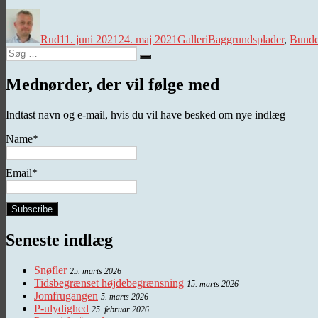
Forfatter
Udgivet
Kategorier
Tags
Rud
11. juni 2021
24. maj 2021
Galleri
Baggrundsplader
,
Bunde
Søg
Søg
efter:
Mednørder, der vil følge med
Indtast navn og e-mail, hvis du vil have besked om nye indlæg
Name*
Email*
Seneste indlæg
Snøfler
25. marts 2026
Tidsbegrænset højdebegrænsning
15. marts 2026
Jomfrugangen
5. marts 2026
P-ulydighed
25. februar 2026