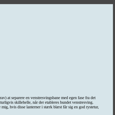
krav) at separere en venstresvingsbane med egen fase fra det
turligvis skillehelle, når der etableres bundet venstresving.
g, hvis disse lanterner i stærk blæst får sig en god rystetur,