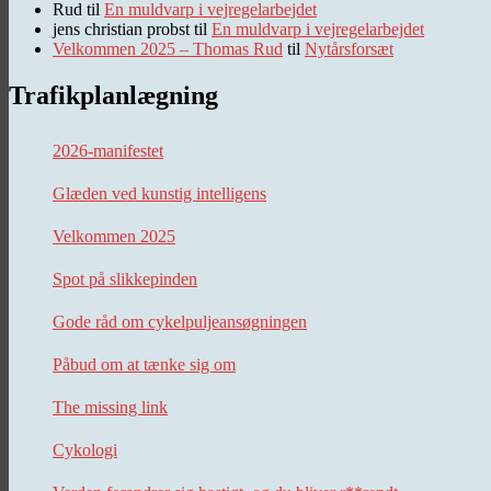
Rud
til
En muldvarp i vejregelarbejdet
jens christian probst
til
En muldvarp i vejregelarbejdet
Velkommen 2025 – Thomas Rud
til
Nytårsforsæt
Trafikplanlægning
2026-manifestet
Glæden ved kunstig intelligens
Velkommen 2025
Spot på slikkepinden
Gode råd om cykelpuljeansøgningen
Påbud om at tænke sig om
The missing link
Cykologi