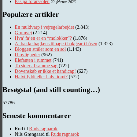
Pas på forårssolen
20. februar 2026
Populære artikler
En muldvarp i vejregelarbejdet
(2.843)
Grumvej
(2.214)
Hva’ fa’en er en “molokker”?
(1.876)
At bakke baglæns tilbage i bakgear i båsen
(1.323)
Bloggen stråler som en sol
(1.143)
Ulovligheder
(962)
Elefanten i rummet
(741)
To sider af samme sag
(722)
Dovenskab er ikke et handicap!
(627)
Halvt fyldt eller halvt tomt?
(572)
Besøgstal (and still counting…)
57786
Seneste kommentarer
Rud
til
Ruds ragnarok
Nils Grøngaard
til
Ruds ragnarok