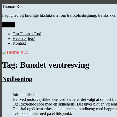
Videre
Thomas Rud
til
Faglighed og finurlige fiksfakserier om trafikplanlægning, trafiksikk
indhold
Menu
Om Thomas Rud
Hvem er jeg?
Kontakt
Tag:
Bundet ventresving
Nødløsning
Info til billedet
Her ved motorvejstilkørslen ved Sæby er det valgt at se bort fr
ligeudkørende spor med en skillehelle. Det giver blot en væsentlig
Det skal også bemærkes, at lanterner som udhæng med baggrundspl
hvis ikke dratter ned på et tidspunkt.