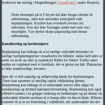
beskrevet før nemlig i blogindlægget
Crossfit del 1
under Burpees.
Dette eksempel på et F-kryds må ikke bruges direkte til
udformning , men kun anvendes principielt vedr.
beplantningen. Krydset kan eventuelt overses fra
sidevejen, hvis der ikke foretages andet end som vist i
eksemplet. Vær derfor ekstra påpasselig med denne
udformning.
Kanalisering og fartdæmpere
Beplantning kan bidrage til at et særlige vejforløb herunder en
særlige hastighedsgrænse visualiseres for bilisten, sådan helt uden at
sætte en tavle op eller ja (undskyld Rådet for Sikker Trafik) uden
endnu en vejplakat med et budskab, der er glemt om lidt. Plakaterne
er ikke unødvendige, bevares.
Igen får vi helt naturlig og miljøvenlig hjælp fra beplantningen.
Træer kan opsættes så uheldig optisk vildledning fjernes.
Beplantning kan bidrage til at understøtte kurver eller sågar en
kanalisering og dermed køresporsforsætning. Beplantning kan også
effektivt samles i en gruppe omkring en fartdæmper og på denne vis
understøtte tilstedeværelsen af et bump eller en hævet flade. Bilisten
kommer til at se en fortætning i vejbilledet, der understøtter det der