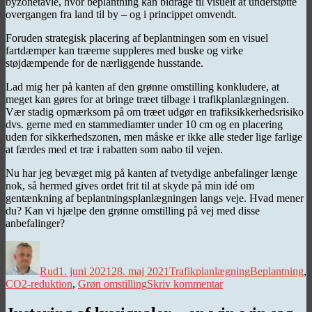
byzonetavle, hvor beplantning kan bidrage til visuelt at understøtte
overgangen fra land til by – og i princippet omvendt.
Foruden strategisk placering af beplantningen som en visuel
fartdæmper kan træerne suppleres med buske og virke
støjdæmpende for de nærliggende husstande.
Lad mig her på kanten af den grønne omstilling konkludere, at
meget kan gøres for at bringe træet tilbage i trafikplanlægningen.
Vær stadig opmærksom på om træet udgør en trafiksikkerhedsrisiko
dvs. gerne med en stammediamter under 10 cm og en placering
uden for sikkerhedszonen, men måske er ikke alle steder lige farlige
at færdes med et træ i rabatten som nabo til vejen.
Nu har jeg bevæget mig på kanten af tvetydige anbefalinger længe
nok, så hermed gives ordet frit til at skyde på min idé om
gentænkning af beplantningsplanlægningen langs veje. Hvad mener
du? Kan vi hjælpe den grønne omstilling på vej med disse
anbefalinger?
Forfatter
Udgivet
Kategorier
Tags
Rud
1. juni 2021
28. maj 2021
Trafikplanlægning
Beplantning
,
til
CO2-reduktion
,
Grøn omstilling
Skriv kommentar
Grøn
omstilling