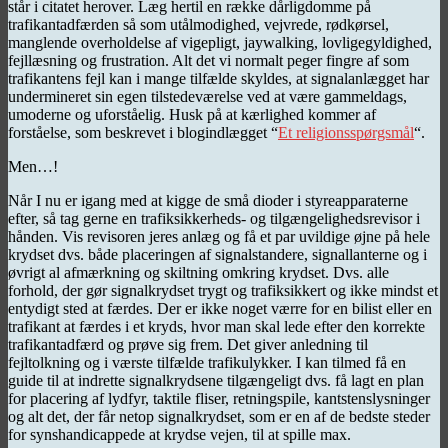
står i citatet herover. Læg hertil en række dårligdomme på
trafikantadfærden så som utålmodighed, vejvrede, rødkørsel,
manglende overholdelse af vigepligt, jaywalking, lovligegyldighed,
fejllæsning og frustration. Alt det vi normalt peger fingre af som
trafikantens fejl kan i mange tilfælde skyldes, at signalanlægget har
undermineret sin egen tilstedeværelse ved at være gammeldags,
umoderne og uforståelig. Husk på at kærlighed kommer af
forståelse, som beskrevet i blogindlægget “
Et religionsspørgsmål
“.
Men…!
Når I nu er igang med at kigge de små dioder i styreapparaterne
efter, så tag gerne en trafiksikkerheds- og tilgængelighedsrevisor i
hånden. Vis revisoren jeres anlæg og få et par uvildige øjne på hele
krydset dvs. både placeringen af signalstandere, signallanterne og i
øvrigt al afmærkning og skiltning omkring krydset. Dvs. alle
forhold, der gør signalkrydset trygt og trafiksikkert og ikke mindst et
entydigt sted at færdes. Der er ikke noget værre for en bilist eller en
trafikant at færdes i et kryds, hvor man skal lede efter den korrekte
trafikantadfærd og prøve sig frem. Det giver anledning til
fejltolkning og i værste tilfælde trafikulykker. I kan tilmed få en
guide til at indrette signalkrydsene tilgængeligt dvs. få lagt en plan
for placering af lydfyr, taktile fliser, retningspile, kantstenslysninger
og alt det, der får netop signalkrydset, som er en af de bedste steder
for synshandicappede at krydse vejen, til at spille max.