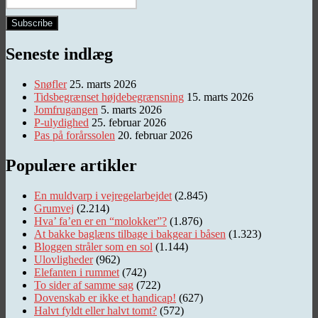
Seneste indlæg
Snøfler
25. marts 2026
Tidsbegrænset højdebegrænsning
15. marts 2026
Jomfrugangen
5. marts 2026
P-ulydighed
25. februar 2026
Pas på forårssolen
20. februar 2026
Populære artikler
En muldvarp i vejregelarbejdet
(2.845)
Grumvej
(2.214)
Hva’ fa’en er en “molokker”?
(1.876)
At bakke baglæns tilbage i bakgear i båsen
(1.323)
Bloggen stråler som en sol
(1.144)
Ulovligheder
(962)
Elefanten i rummet
(742)
To sider af samme sag
(722)
Dovenskab er ikke et handicap!
(627)
Halvt fyldt eller halvt tomt?
(572)