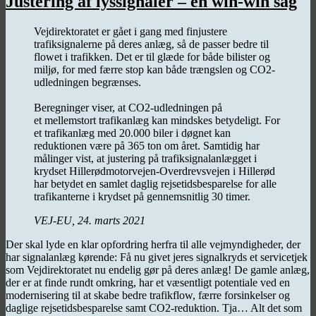
Justering af lyssignaler – en win-win sag
Vejdirektoratet er gået i gang med finjustere
trafiksignalerne på deres anlæg, så de passer bedre til
flowet i trafikken. Det er til glæde for både bilister og
miljø, for med færre stop kan både trængslen og CO2-
udledningen begrænses.
Beregninger viser, at CO2-udledningen på
et mellemstort trafikanlæg kan mindskes betydeligt. For
et trafikanlæg med 20.000 biler i døgnet kan
reduktionen være på 365 ton om året. Samtidig har
målinger vist, at justering på trafiksignalanlægget i
krydset Hillerødmotorvejen-Overdrevsvejen i Hillerød
har betydet en samlet daglig rejsetidsbesparelse for alle
trafikanterne i krydset på gennemsnitlig 30 timer.
VEJ-EU, 24. marts 2021
Der skal lyde en klar opfordring herfra til alle vejmyndigheder, der
har signalanlæg kørende: Få nu givet jeres signalkryds et servicetjek
som Vejdirektoratet nu endelig gør på deres anlæg! De gamle anlæg,
der er at finde rundt omkring, har et væsentligt potentiale ved en
modernisering til at skabe bedre trafikflow, færre forsinkelser og
daglige rejsetidsbesparelse samt CO2-reduktion. Tja… Alt det som