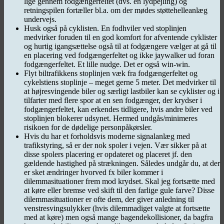
lige gennem fodgængerfeltet (dvs. en lydpejling) og
retningspilen fortæller bl.a. om der mødes støttehelleanlæg
undervejs.
Husk også på cyklisten. En fodhviler ved stoplinjen
medvirker foruden til en god komfort for afventende cyklister
og hurtig igangsættelse også til at fodgængere vælger at gå til
en placering ved fodgængerfeltet og ikke jaywalker ud foran
fodgængerfeltet. Et lille nudge. Det er også win-win.
Flyt biltrafikkens stoplinjen væk fra fodgængerfeltet og
cykelstiens stoplinje – meget gerne 5 meter. Det medvirker til
at højresvingende biler og særligt lastbiler kan se cyklister og i
tilfarter med flere spor at en sen fodgænger, der krydser i
fodgængerfeltet, kan erkendes tidligere, hvis andre biler ved
stoplinjen blokerer udsynet. Hermed undgås/minimeres
risikoen for de dødelige personpåkørsler.
Hvis du har et forholdsvis moderne signalanlæg med
trafikstyring, så er der nok spoler i vejen. Vær sikker på at
disse spolers placering er opdateret og placeret jf. den
gældende hastighed på strækningen. Således undgår du, at der
er sket ændringer hvorved fx biler kommer i
dilemmasituationer frem mod krydset. Skal jeg fortsætte med
at køre eller bremse ved skift til den farlige gule farve? Disse
dilemmasituationer er ofte dem, der giver anledning til
venstresvingsulykker (hvis dilemmadiget valgte at fortsætte
med at køre) men også mange bagendekollisioner, da bagfra