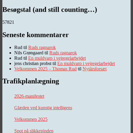
Besøgstal (and still counting…)
57821
Seneste kommentarer
Rud
til
Ruds ragnarok
Nils Grøngaard
til
Ruds ragnarok
Rud
til
En muldvarp i vejregelarbejdet
jens christian probst
til
En muldvarp i vejregelarbejdet
Velkommen 2025 – Thomas Rud
til
Nytårsforsæt
Trafikplanlægning
2026-manifestet
Glæden ved kunstig intelligens
Velkommen 2025
Spot på slikkepinden