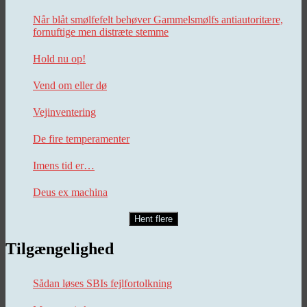
Når blåt smølfefelt behøver Gammelsmølfs antiautoritære,
fornuftige men distræte stemme
Hold nu op!
Vend om eller dø
Vejinventering
De fire temperamenter
Imens tid er…
Deus ex machina
Hent flere
Tilgængelighed
Sådan løses SBIs fejlfortolkning