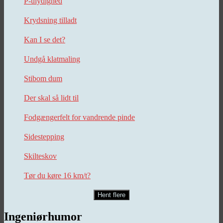
P-ulydighed
Krydsning tilladt
Kan I se det?
Undgå klatmaling
Stibom dum
Der skal så lidt til
Fodgængerfelt for vandrende pinde
Sidestepping
Skilteskov
Tør du køre 16 km/t?
Hent flere
Ingeniørhumor