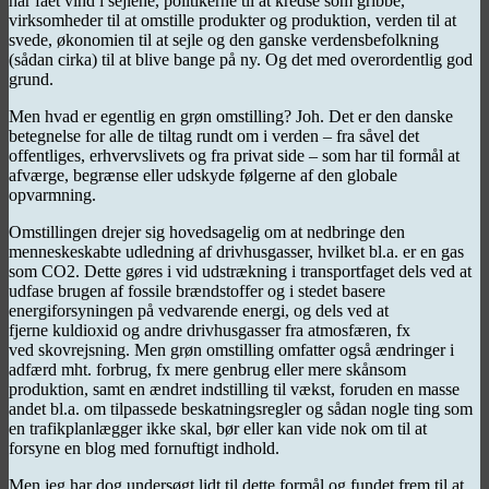
har fået vind i sejlene, politikerne til at kredse som gribbe,
virksomheder til at omstille produkter og produktion, verden til at
svede, økonomien til at sejle og den ganske verdensbefolkning
(sådan cirka) til at blive bange på ny. Og det med overordentlig god
grund.
Men hvad er egentlig en grøn omstilling? Joh. Det er den danske
betegnelse for alle de tiltag rundt om i verden – fra såvel det
offentliges, erhvervslivets og fra privat side – som har til formål at
afværge, begrænse eller udskyde følgerne af den globale
opvarmning.
Omstillingen drejer sig hovedsagelig om at nedbringe den
menneskeskabte udledning af drivhusgasser, hvilket bl.a. er en gas
som CO2. Dette gøres i vid udstrækning i transportfaget dels ved at
udfase brugen af fossile brændstoffer og i stedet basere
energiforsyningen på vedvarende energi, og dels ved at
fjerne kuldioxid og andre drivhusgasser fra atmosfæren, fx
ved skovrejsning. Men grøn omstilling omfatter også ændringer i
adfærd mht. forbrug, fx mere genbrug eller mere skånsom
produktion, samt en ændret indstilling til vækst, foruden en masse
andet bl.a. om tilpassede beskatningsregler og sådan nogle ting som
en trafikplanlægger ikke skal, bør eller kan vide nok om til at
forsyne en blog med fornuftigt indhold.
Men jeg har dog undersøgt lidt til dette formål og fundet frem til at