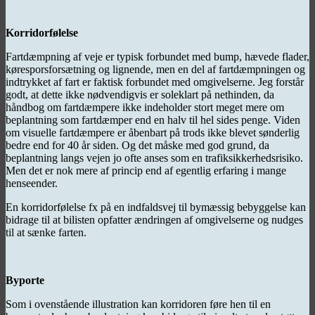
Korridorfølelse
Fartdæmpning af veje er typisk forbundet med bump, hævede flader,
køresporsforsætning og lignende, men en del af fartdæmpningen og
indtrykket af fart er faktisk forbundet med omgivelserne. Jeg forstår
godt, at dette ikke nødvendigvis er soleklart på nethinden, da
håndbog om fartdæmpere ikke indeholder stort meget mere om
beplantning som fartdæmper end en halv til hel sides penge. Viden
om visuelle fartdæmpere er åbenbart på trods ikke blevet sønderlig
bedre end for 40 år siden. Og det måske med god grund, da
beplantning langs vejen jo ofte anses som en trafiksikkerhedsrisiko.
Men det er nok mere af princip end af egentlig erfaring i mange
henseender.
En korridorfølelse fx på en indfaldsvej til bymæssig bebyggelse kan
bidrage til at bilisten opfatter ændringen af omgivelserne og nudges
til at sænke farten.
Byporte
Som i ovenstående illustration kan korridoren føre hen til en