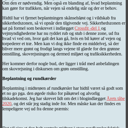
Om den er nødvendig. Men også en blanding af, hvad beplantning
kan gøre for trafikken, når vejen så endelig står og der er behov.
Hidtil har vi fjernet beplantningen skånselsløst og i vildskab fra
sikkerhedszonen, så vi opnår den tilgivende vej. Sikkerhedszonen er
sat på formel som beskrevet i indlægget
Crossfit -del 1
og
vejmyndighederne har nu ryddet rub og stub i denne zone, ud fra
hvad vi ved om, hvor galt det kan gå, hvis en bil kører af vejen og
torpederer et træ. Men kan vi dog ikke finde en middelvej, så der
bliver mere grønt og frodigt langs vejene til glæde for den grønne
omstilling, skovrejsningen og dermed miljøet og trafiksikkerheden.
Her kommer derfor nogle bud, der ligger i tråd med anbefalingen
om skovrejsning i diskursen om grøn omstilling.
Beplantning og rundkørsler
Beplantning i midterøen af rundkørsler har hidtil været så godt som
et no go pga. den øgede risiko for påkørsel og alvorlig
tilskadekomst. Jeg har skrevet lidt om det i blogindlægget
Årets tåbe
2020
, og det står jeg stadig inde for. Men måske kan der findes en
lempeligere vej ud fra denne præmis: