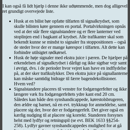
I kan også få lidt hjælp i denne ikke udtømmende, men dog alligevel
ret grundigt overvejede liste.
Husk at en bilist bør opfatte tilfarten til signalkrydset, som
skulle bilisten køre gennem en portal. Portalvirkningen opnås
ved at der står flere signalstandere og er flere lanterner ved
stoplinjen end i bagkant af krydset. Alle trafikanter skal som
bekendt kunne se mindst to signaler fra stoppositionen – også
de steder hvor der er mange kørespor i tilfarten. Alt dette kan
forhindre utilsigtet rødkørsel.
Husk de høje signaler med ekstra juice i pæren. De hjælper på
erkendelsen af signalkrydset i dårligt og ikke sigtbar vejr samt
i øvrigt, dvs. i de perioder hvor vejret kan have en indflydelse
på, at der sker trafikulykker. Den ekstra juice på signallanterne
kan måske samtidig bidrage til færre bagendekollisioner.
Hvem ved?
Signalstandere placeres til venstre for fodgængerfelter og ikke
længere væk fra fodgængerfeltets ydre kant end 20 cm.
Således kan både den synshandicappede, kørestolsbrugeren,
den ældre og barnet, nå en evt. trykknap for anmeldelse, samt
placere sig der, hvor der er fodgængerfelt. Det giver også en
kærlig nudging til at placere sig korrekt. Standeren forsynes
helst med lydfyr og retningspil (se evt. BEK 1633 §§254-
258). Lydfyr gavner synshandicappedes mulighed for at gå