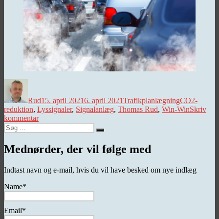
Forfatter
Udgivet
Kategorier
Tags
Rud
15. april 2021
6. april 2021
Trafikplanlægning
CO2-
reduktion
,
Lyssignaler
,
Signalanlæg
,
Thomas Rud
,
Win-Win
Skriv
til
kommentar
Søg
Justering
Søg
efter:
af
lyssignaler
Mednørder, der vil følge med
–
en
Indtast navn og e-mail, hvis du vil have besked om nye indlæg
win-
win
Name*
sag
Email*