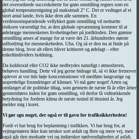
det overordnede succeskriterie for grøn omstilling regnes som en
global temperaturstigning på maksimalt 2° C. Det er vedtaget af et
stort antal lande, hvis ikke dem alle sammen. En
verdensomspændende vellykket grøn omstilling vil nedsætte
risikoen væsentligt for, at den globale opvarmning kommer til at
ødelægge menneskenes livsbetingelser på jordkloden. Den grønne
omstilling anses af mange for at være det 21. århundredes største
udfordring for menneskeheden. Uha. Og så er den nu at finde på
denne blog, hvor alt ellers bliver kritiseret og ødelagt – efter
enkeltindividers holdning.
Da kuldioxid eller CO2 ikke nedbrydes naturligt i atmosfæren,
behøves handling. Dette vil jeg gerne bidrage til, så vi ikke fremover
oplever at vor tids høje koncentrationer vil medføre langvarige og
uoprettelige forandringer af klimaet. Vi må gøre noget! Arten og
omfanget af de politiske tiltag, som gennem de næste få år eller årtier
gennemføres inden for grøn omstilling, vil derfor få vidtrækkende
betydning for Jordens klima de næste tusind til titusind år. Jeg
melder mig i koret.
Vi gør sgu noget, der også er til gavn for trafiksikkerheden!
Fordi vi har brug for beplantning i trafikken. Vi har brug for, at
vejingeniøren ikke kun tænker sort asfalt og flere og mere vej, men
også går den modsatte vej og indtænker nødvendigheden af asfalt.