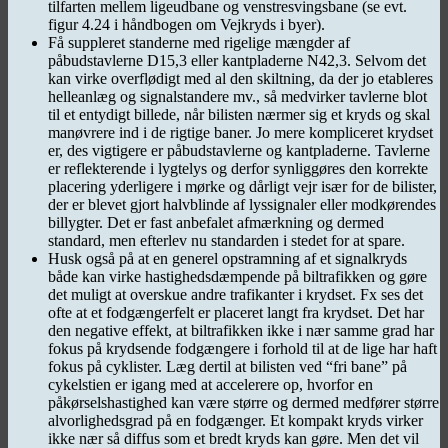
tilfarten mellem ligeudbane og venstresvingsbane (se evt.
figur 4.24 i håndbogen om Vejkryds i byer).
Få suppleret standerne med rigelige mængder af
påbudstavlerne D15,3 eller kantpladerne N42,3. Selvom det
kan virke overflødigt med al den skiltning, da der jo etableres
helleanlæg og signalstandere mv., så medvirker tavlerne blot
til et entydigt billede, når bilisten nærmer sig et kryds og skal
manøvrere ind i de rigtige baner. Jo mere kompliceret krydset
er, des vigtigere er påbudstavlerne og kantpladerne. Tavlerne
er reflekterende i lygtelys og derfor synliggøres den korrekte
placering yderligere i mørke og dårligt vejr især for de bilister,
der er blevet gjort halvblinde af lyssignaler eller modkørendes
billygter. Det er fast anbefalet afmærkning og dermed
standard, men efterlev nu standarden i stedet for at spare.
Husk også på at en generel opstramning af et signalkryds
både kan virke hastighedsdæmpende på biltrafikken og gøre
det muligt at overskue andre trafikanter i krydset. Fx ses det
ofte at et fodgængerfelt er placeret langt fra krydset. Det har
den negative effekt, at biltrafikken ikke i nær samme grad har
fokus på krydsende fodgængere i forhold til at de lige har haft
fokus på cyklister. Læg dertil at bilisten ved “fri bane” på
cykelstien er igang med at accelerere op, hvorfor en
påkørselshastighed kan være større og dermed medfører større
alvorlighedsgrad på en fodgænger. Et kompakt kryds virker
ikke nær så diffus som et bredt kryds kan gøre. Men det vil