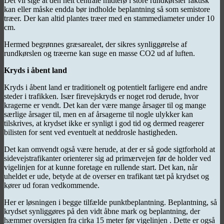
Det vil sige at den helt centrale midterø i store rundkørsler faktisk
kan eller måske endda bør indholde beplantning så som semistore
træer. Der kan altid plantes træer med en stammediameter under 10
cm.
Hermed begrønnes græsarealet, der sikres synliggørelse af
rundkørslen og træerne kan suge en masse CO2 ud af luften.
Kryds i åbent land
Kryds i åbent land er traditionelt og potentielt farligere end andre
steder i trafikken. Især firevejskryds er noget rod derude, hvor
kragerne er vendt. Det kan der være mange årsager til og mange
særlige årsager til, men en af årsagerne til nogle ulykker kan
tilskrives, at krydset ikke er synligt i god tid og dermed reagerer
bilisten for sent ved eventuelt at neddrosle hastigheden.
Det kan omvendt også være herude, at der er så gode sigtforhold at
sidevejstrafikanter orienterer sig ad primærvejen før de holder ved
vigelinjen for at kunne foretage en rullende start. Det kan, når
uheldet er ude, betyde at de overser en trafikant tæt på krydset og
kører ud foran vedkommende.
Her er løsningen i begge tilfælde punktbeplantning. Beplantning, så
krydset synliggøres på den vidt åbne mark og beplantning, der
hæmmer oversigten fra cirka 15 meter før vigelinjen . Dette er også