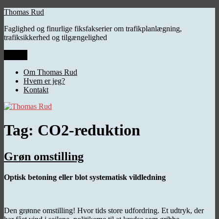
Videre
Thomas Rud
til
Faglighed og finurlige fiksfakserier om trafikplanlægning,
indhold
trafiksikkerhed og tilgængelighed
Menu
Om Thomas Rud
Hvem er jeg?
Kontakt
Tag:
CO2-reduktion
Grøn omstilling
Optisk betoning eller blot systematisk vildledning
Den grønne omstilling! Hvor tids store udfordring. Et udtryk, der