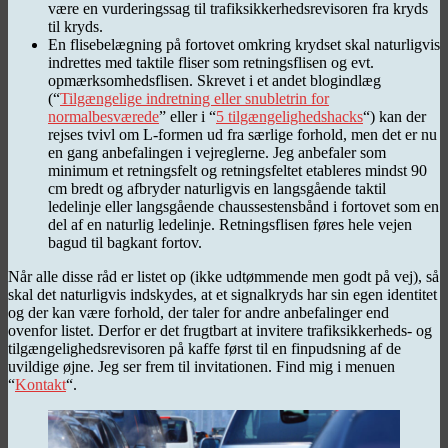
være en vurderingssag til trafiksikkerhedsrevisoren fra kryds
til kryds.
En flisebelægning på fortovet omkring krydset skal naturligvis
indrettes med taktile fliser som retningsflisen og evt.
opmærksomhedsflisen. Skrevet i et andet blogindlæg
(“
Tilgængelige indretning eller snubletrin for
normalbesværede
” eller i “
5 tilgængelighedshacks
“) kan der
rejses tvivl om L-formen ud fra særlige forhold, men det er nu
en gang anbefalingen i vejreglerne. Jeg anbefaler som
minimum et retningsfelt og retningsfeltet etableres mindst 90
cm bredt og afbryder naturligvis en langsgående taktil
ledelinje eller langsgående chaussestensbånd i fortovet som en
del af en naturlig ledelinje. Retningsflisen føres hele vejen
bagud til bagkant fortov.
Når alle disse råd er listet op (ikke udtømmende men godt på vej), så
skal det naturligvis indskydes, at et signalkryds har sin egen identitet
og der kan være forhold, der taler for andre anbefalinger end
ovenfor listet. Derfor er det frugtbart at invitere trafiksikkerheds- og
tilgængelighedsrevisoren på kaffe først til en finpudsning af de
uvildige øjne. Jeg ser frem til invitationen. Find mig i menuen
“
Kontakt
“.