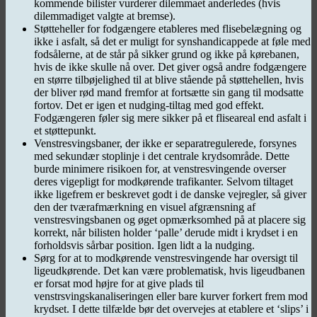
kommende bilister vurderer dilemmaet anderledes (hvis
dilemmadiget valgte at bremse).
Støtteheller for fodgængere etableres med flisebelægning og
ikke i asfalt, så det er muligt for synshandicappede at føle med
fodsålerne, at de står på sikker grund og ikke på kørebanen,
hvis de ikke skulle nå over. Det giver også andre fodgængere
en større tilbøjelighed til at blive stående på støttehellen, hvis
der bliver rød mand fremfor at fortsætte sin gang til modsatte
fortov. Det er igen et nudging-tiltag med god effekt.
Fodgængeren føler sig mere sikker på et fliseareal end asfalt i
et støttepunkt.
Venstresvingsbaner, der ikke er separatregulerede, forsynes
med sekundær stoplinje i det centrale krydsområde. Dette
burde minimere risikoen for, at venstresvingende overser
deres vigepligt for modkørende trafikanter. Selvom tiltaget
ikke ligefrem er beskrevet godt i de danske vejregler, så giver
den der tværafmærkning en visuel afgrænsning af
venstresvingsbanen og øget opmærksomhed på at placere sig
korrekt, når bilisten holder ‘palle’ derude midt i krydset i en
forholdsvis sårbar position. Igen lidt a la nudging.
Sørg for at to modkørende venstresvingende har oversigt til
ligeudkørende. Det kan være problematisk, hvis ligeudbanen
er forsat mod højre for at give plads til
venstrsvingskanaliseringen eller bare kurver forkert frem mod
krydset. I dette tilfælde bør det overvejes at etablere et ‘slips’ i