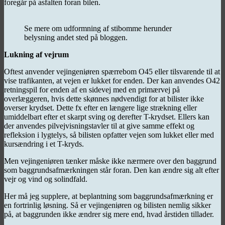
foregår på asfalten foran bilen.
Se mere om udformning af stibomme herunder
belysning andet sted på bloggen.
Lukning af vejrum
Oftest anvender vejingeniøren spærrebom O45 eller tilsvarende til at
vise trafikanten, at vejen er lukket for enden. Der kan anvendes O42
retningspil for enden af en sidevej med en primærvej på
overlæggeren, hvis dette skønnes nødvendigt for at bilister ikke
overser krydset. Dette fx efter en længere lige strækning eller
umiddelbart efter et skarpt sving og derefter T-krydset. Ellers kan
der anvendes pilvejvisningstavler til at give samme effekt og
refleksion i lygtelys, så bilisten opfatter vejen som lukket eller med
kursændring i et T-kryds.
Men vejingeniøren tænker måske ikke nærmere over den baggrund
som baggrundsafmærkningen står foran. Den kan ændre sig alt efter
vejr og vind og solindfald.
Her må jeg supplere, at beplantning som baggrundsafmærkning er
en fortrinlig løsning. Så er vejingeniøren og bilisten nemlig sikker
på, at baggrunden ikke ændrer sig mere end, hvad årstiden tillader.