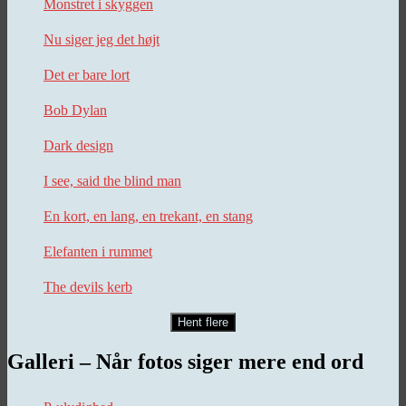
Monstret i skyggen
Nu siger jeg det højt
Det er bare lort
Bob Dylan
Dark design
I see, said the blind man
En kort, en lang, en trekant, en stang
Elefanten i rummet
The devils kerb
Hent flere
Galleri – Når fotos siger mere end ord