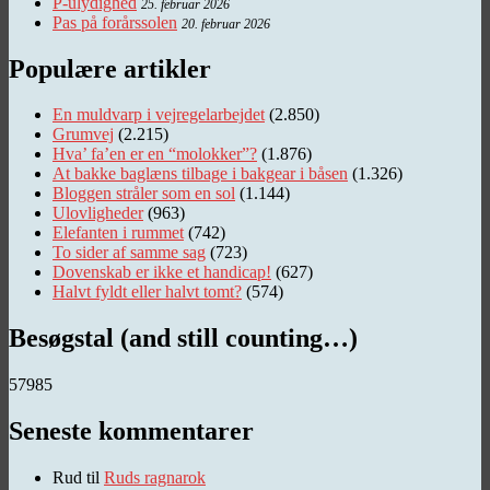
P-ulydighed
25. februar 2026
Pas på forårssolen
20. februar 2026
Populære artikler
En muldvarp i vejregelarbejdet
(2.850)
Grumvej
(2.215)
Hva’ fa’en er en “molokker”?
(1.876)
At bakke baglæns tilbage i bakgear i båsen
(1.326)
Bloggen stråler som en sol
(1.144)
Ulovligheder
(963)
Elefanten i rummet
(742)
To sider af samme sag
(723)
Dovenskab er ikke et handicap!
(627)
Halvt fyldt eller halvt tomt?
(574)
Besøgstal (and still counting…)
57985
Seneste kommentarer
Rud
til
Ruds ragnarok