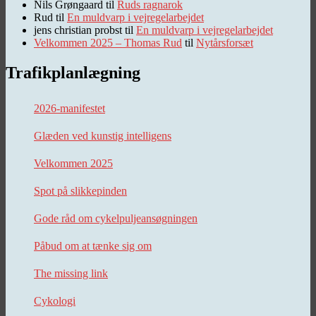
Nils Grøngaard
til
Ruds ragnarok
Rud
til
En muldvarp i vejregelarbejdet
jens christian probst
til
En muldvarp i vejregelarbejdet
Velkommen 2025 – Thomas Rud
til
Nytårsforsæt
Trafikplanlægning
2026-manifestet
Glæden ved kunstig intelligens
Velkommen 2025
Spot på slikkepinden
Gode råd om cykelpuljeansøgningen
Påbud om at tænke sig om
The missing link
Cykologi