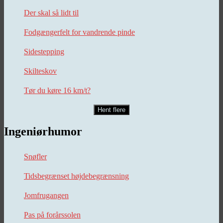
Der skal så lidt til
Fodgængerfelt for vandrende pinde
Sidestepping
Skilteskov
Tør du køre 16 km/t?
Hent flere
Ingeniørhumor
Snøfler
Tidsbegrænset højdebegrænsning
Jomfrugangen
Pas på forårssolen