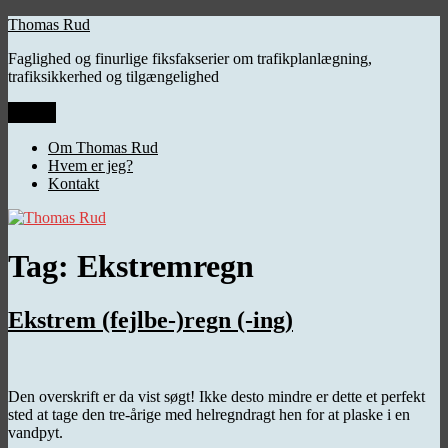
Videre
Thomas Rud
til
Faglighed og finurlige fiksfakserier om trafikplanlægning,
indhold
trafiksikkerhed og tilgængelighed
Menu
Om Thomas Rud
Hvem er jeg?
Kontakt
Tag:
Ekstremregn
Ekstrem (fejlbe-)regn (-ing)
Den overskrift er da vist søgt! Ikke desto mindre er dette et perfekt
sted at tage den tre-årige med helregndragt hen for at plaske i en
vandpyt.