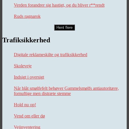
Verden forandrer sig hastigt, og du bliver r**rendt
Ruds ragnarok
Hent flere
Trafiksikkerhed
Digitale reklameskilte og trafiksikkerhed
Skoleveje
Indsigt i oversigt
Når blåt smølfefelt behøver Gammelsmølfs antiautoritære,
fornuftige men distræte stemme
Hold nu op!
Vend om eller dø
Vejinventering