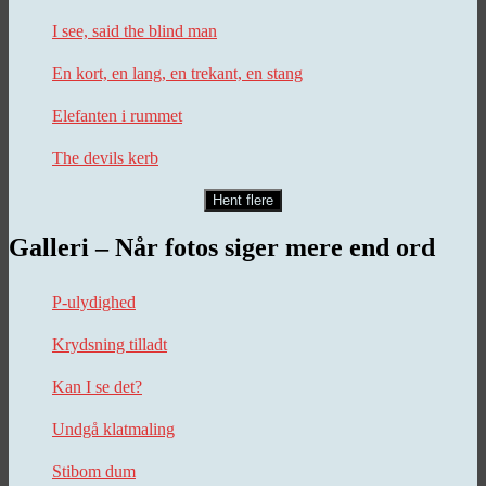
I see, said the blind man
En kort, en lang, en trekant, en stang
Elefanten i rummet
The devils kerb
Hent flere
Galleri – Når fotos siger mere end ord
P-ulydighed
Krydsning tilladt
Kan I se det?
Undgå klatmaling
Stibom dum