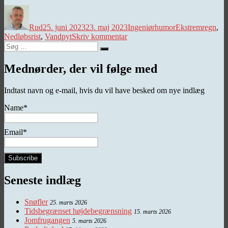
Forfatter
Udgivet
Kategorier
Tags
Rud
25. juni 2023
23. maj 2023
Ingeniørhumor
Ekstremregn
,
til
Nedløbsrist
,
Vandpyt
Skriv kommentar
Søg
Ekstrem
Søg
efter:
(fejlbe-)regn
(-
Mednørder, der vil følge med
ing)
Indtast navn og e-mail, hvis du vil have besked om nye indlæg
Name*
Email*
Seneste indlæg
Snøfler
25. marts 2026
Tidsbegrænset højdebegrænsning
15. marts 2026
Jomfrugangen
5. marts 2026