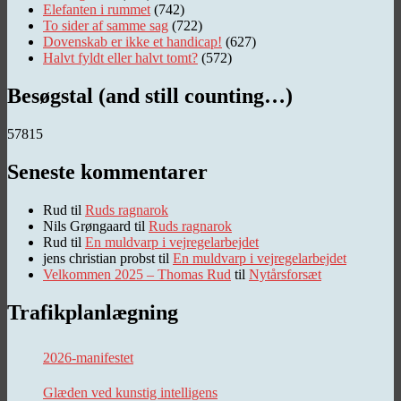
Elefanten i rummet
(742)
To sider af samme sag
(722)
Dovenskab er ikke et handicap!
(627)
Halvt fyldt eller halvt tomt?
(572)
Besøgstal (and still counting…)
57815
Seneste kommentarer
Rud
til
Ruds ragnarok
Nils Grøngaard
til
Ruds ragnarok
Rud
til
En muldvarp i vejregelarbejdet
jens christian probst
til
En muldvarp i vejregelarbejdet
Velkommen 2025 – Thomas Rud
til
Nytårsforsæt
Trafikplanlægning
2026-manifestet
Glæden ved kunstig intelligens