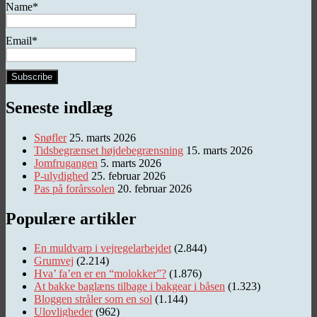
Name*
Email*
Seneste indlæg
Snøfler
25. marts 2026
Tidsbegrænset højdebegrænsning
15. marts 2026
Jomfrugangen
5. marts 2026
P-ulydighed
25. februar 2026
Pas på forårssolen
20. februar 2026
Populære artikler
En muldvarp i vejregelarbejdet
(2.844)
Grumvej
(2.214)
Hva’ fa’en er en “molokker”?
(1.876)
At bakke baglæns tilbage i bakgear i båsen
(1.323)
Bloggen stråler som en sol
(1.144)
Ulovligheder
(962)