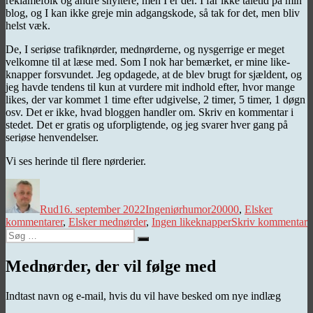
reklamefolk og andre snyltere, men I er der. I får ikke taletid på min
blog, og I kan ikke greje min adgangskode, så tak for det, men bliv
helst væk.
De, I seriøse trafiknørder, mednørderne, og nysgerrige er meget
velkomne til at læse med. Som I nok har bemærket, er mine like-
knapper forsvundet. Jeg opdagede, at de blev brugt for sjældent, og
jeg havde tendens til kun at vurdere mit indhold efter, hvor mange
likes, der var kommet 1 time efter udgivelse, 2 timer, 5 timer, 1 døgn
osv. Det er ikke, hvad bloggen handler om. Skriv en kommentar i
stedet. Det er gratis og uforpligtende, og jeg svarer hver gang på
seriøse henvendelser.
Vi ses herinde til flere nørderier.
Forfatter
Udgivet
Kategorier
Tags
Rud
16. september 2022
Ingeniørhumor
20000
,
Elsker
ti
kommentarer
,
Elsker mednørder
,
Ingen likeknapper
Skriv kommentar
Søg
2
Søg
efter:
Mednørder, der vil følge med
Indtast navn og e-mail, hvis du vil have besked om nye indlæg