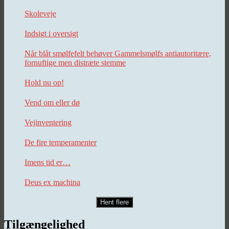
Skoleveje
Indsigt i oversigt
Når blåt smølfefelt behøver Gammelsmølfs antiautoritære,
fornuftige men distræte stemme
Hold nu op!
Vend om eller dø
Vejinventering
De fire temperamenter
Imens tid er…
Deus ex machina
Hent flere
Tilgængelighed