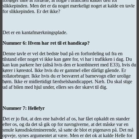
forsøger bare at fortælle, at nogle i branchen kalder den for
slikkepinden. Men det er da noget mærkeligt noget at kalde en tavle
for slikkepinden. Er det ikke?
Det er en kantafmærkningsplade.
Nummer 6: Hvem har ret til et handicap?
Denne tavle er vel det bedste bud på en forfordeling ud fra en
tilstand eller noget vi ikke kan gøre for, vi har i trafikken i dag. Du
kan kun parkere her (altså hvis den er kombineret med E33), hvis du
kører i kørestol. Ikke hvis du er gammel eller dårligt gående. Er
rollatorbruger. Ikke hvis du er besværet af barnevogn eller urolige
børn. Ikke er midlertidigt færdselshandicappet. Næh. Du skal stige
ud af bilen med hjul under, ellers ses der skævt til dig.
Nummer 7: Hellefyr
Det er jo flot, at den ene halvdel af os, har fået opkaldt en stander
efter os, og da det så gik op for navngiverne, at det måske var en
smule kønsdiskriminerende, så satte de blot et pigenavn på. Det må
opveje, synes argumentet at være. Men er det ok at kalde Helle for