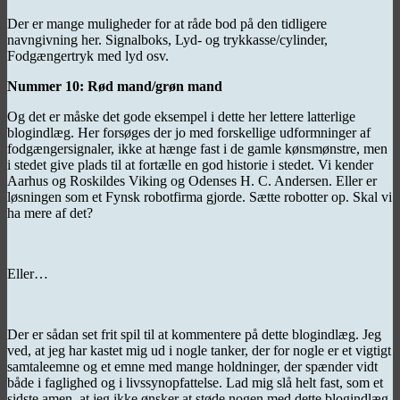
Der er mange muligheder for at råde bod på den tidligere
navngivning her. Signalboks, Lyd- og trykkasse/cylinder,
Fodgængertryk med lyd osv.
Nummer 10: Rød mand/grøn mand
Og det er måske det gode eksempel i dette her lettere latterlige
blogindlæg. Her forsøges der jo med forskellige udformninger af
fodgængersignaler, ikke at hænge fast i de gamle kønsmønstre, men
i stedet give plads til at fortælle en god historie i stedet. Vi kender
Aarhus og Roskildes Viking og Odenses H. C. Andersen. Eller er
løsningen som et Fynsk robotfirma gjorde. Sætte robotter op. Skal vi
ha mere af det?
Eller…
Der er sådan set frit spil til at kommentere på dette blogindlæg. Jeg
ved, at jeg har kastet mig ud i nogle tanker, der for nogle er et vigtigt
samtaleemne og et emne med mange holdninger, der spænder vidt
både i faglighed og i livssynopfattelse. Lad mig slå helt fast, som et
sidste amen, at jeg ikke ønsker at støde nogen med dette blogindlæg.