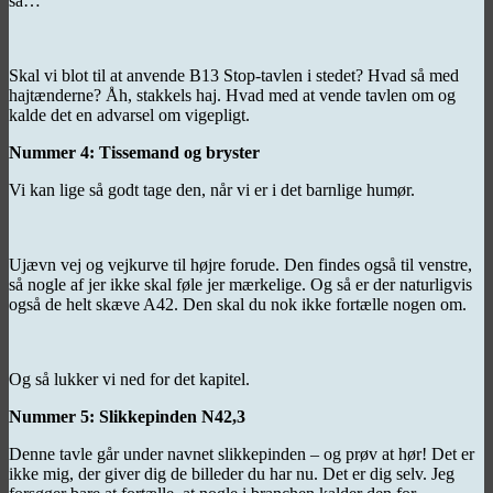
så…
Skal vi blot til at anvende B13 Stop-tavlen i stedet? Hvad så med
hajtænderne? Åh, stakkels haj. Hvad med at vende tavlen om og
kalde det en advarsel om vigepligt.
Nummer 4: Tissemand og bryster
Vi kan lige så godt tage den, når vi er i det barnlige humør.
Ujævn vej og vejkurve til højre forude. Den findes også til venstre,
så nogle af jer ikke skal føle jer mærkelige. Og så er der naturligvis
også de helt skæve A42. Den skal du nok ikke fortælle nogen om.
Og så lukker vi ned for det kapitel.
Nummer 5: Slikkepinden N42,3
Denne tavle går under navnet slikkepinden – og prøv at hør! Det er
ikke mig, der giver dig de billeder du har nu. Det er dig selv. Jeg