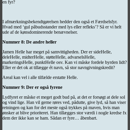
en fyr?
I afmærkningsbekendtgørelsen hedder den også et Færdselsfyr.
Hvad med ‘gul påbudsstander med lys eller refleks’? Så er vi helt
ude af de kønsdominerende benævnelser.
Nummer 8: De andre heller
Jamen Helle har meget på samvittigheden. Der er sideHelle,
deleHelle, midterHelle, støtteHelle, advarselsHelle,
markeringsHelle, punktHelle osv. Kan vi måske fordele byrden lidt?
Eller er det ok at tillægge ét navn, så stor navngivningskredit?
Areal kan vel i alle tilfælde erstatte Helle.
Nummer 9: Der er også fyrene
Lydfyret er måske et meget godt bud på, at det er forsøgt at dele sol
og vind lige. Han vil gerne røres ved, pådutte, give lyd, så han viser
retningen og kan for det meste også trykkes på maven, hvis man
ønsker at blive prioriteret. Han tillægges stor værdi i nogle kredse fx
dem der ikke kan se ham. Sådan er fyre… åbenbart.