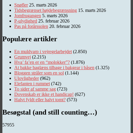
Snøfler
25. marts 2026
Tidsbegrænset højdebegrænsning
15. marts 2026
Jomfrugangen
5. marts 2026
P-ulydighed
25. februar 2026
Pas på forårssolen
20. februar 2026
Populære artikler
En muldvarp i vejregelarbejdet
(2.850)
Grumvej
(2.215)
Hva’ fa’en er en “molokker”?
(1.876)
At bakke baglæns tilbage i bakgear i båsen
(1.325)
Bloggen stråler som en sol
(1.144)
Ulovligheder
(962)
Elefanten i rummet
(742)
To sider af samme sag
(723)
Dovenskab er ikke et handicap!
(627)
Halvt fyldt eller halvt tomt?
(573)
Besøgstal (and still counting…)
57955