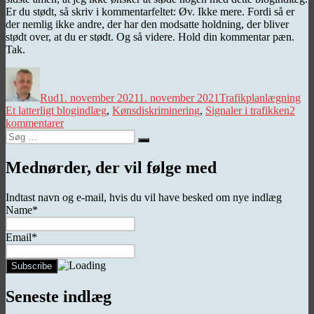
Er du stødt, så skriv i kommentarfeltet: Øv. Ikke mere. Fordi så er
der nemlig ikke andre, der har den modsatte holdning, der bliver
stødt over, at du er stødt. Og så videre. Hold din kommentar pæn.
Tak.
Forfatter
Udgivet
Kategorier
Ta
Rud
1. november 2021
1. november 2021
Trafikplanlægning
Et latterligt blogindlæg
,
Kønsdiskriminering
,
Signaler i trafikken
2
til
kommentarer
Søg
Diskrimination
Søg
efter:
langs
vejene
Mednørder, der vil følge med
Indtast navn og e-mail, hvis du vil have besked om nye indlæg
Name*
Email*
Seneste indlæg