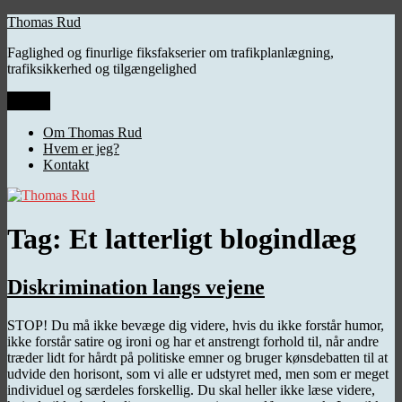
Videre
Thomas Rud
til
Faglighed og finurlige fiksfakserier om trafikplanlægning,
indhold
trafiksikkerhed og tilgængelighed
Menu
Om Thomas Rud
Hvem er jeg?
Kontakt
Tag:
Et latterligt blogindlæg
Diskrimination langs vejene
STOP! Du må ikke bevæge dig videre, hvis du ikke forstår humor,
ikke forstår satire og ironi og har et anstrengt forhold til, når andre
træder lidt for hårdt på politiske emner og bruger kønsdebatten til at
udvide den horisont, som vi alle er udstyret med, men som er meget
individuel og særdeles forskellig. Du skal heller ikke læse videre,