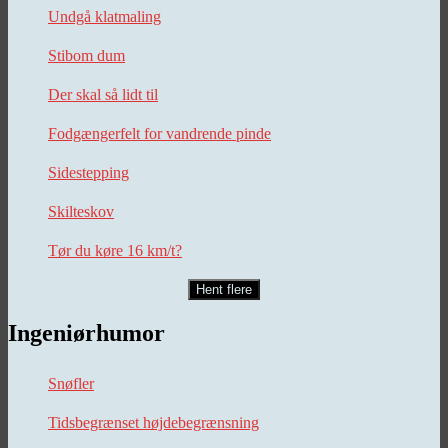
Undgå klatmaling
Stibom dum
Der skal så lidt til
Fodgængerfelt for vandrende pinde
Sidestepping
Skilteskov
Tør du køre 16 km/t?
Hent flere
Ingeniørhumor
Snøfler
Tidsbegrænset højdebegrænsning