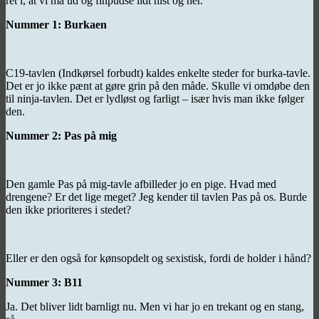
ret i, at vi må ud og finpudse lidt hist og her.
Nummer 1: Burkaen
C19-tavlen (Indkørsel forbudt) kaldes enkelte steder for burka-tavle.
Det er jo ikke pænt at gøre grin på den måde. Skulle vi omdøbe den
til ninja-tavlen. Det er lydløst og farligt – især hvis man ikke følger
den.
Nummer 2: Pas på mig
Den gamle Pas på mig-tavle afbilleder jo en pige. Hvad med
drengene? Er det lige meget? Jeg kender til tavlen Pas på os. Burde
den ikke prioriteres i stedet?
Eller er den også for kønsopdelt og sexistisk, fordi de holder i hånd?
Nummer 3: B11
Ja. Det bliver lidt barnligt nu. Men vi har jo en trekant og en stang,