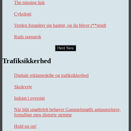
The missing link
Cykologi
Verden forandrer sig hastigt, og du bliver r**rendt
Ruds ragnarok
Hent flere
Trafiksikkerhed
Digitale reklameskilte og trafiksikkerhed
Skoleveje
Indsigt i oversigt
Når blåt smølfefelt behøver Gammelsmølfs antiautoritære,
fornuftige men distræte stemme
Hold nu op!