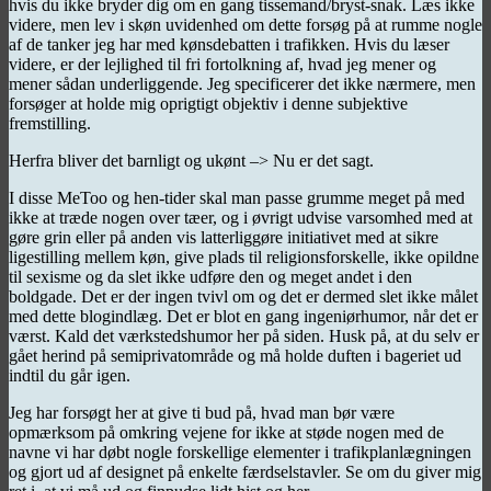
hvis du ikke bryder dig om en gang tissemand/bryst-snak. Læs ikke
videre, men lev i skøn uvidenhed om dette forsøg på at rumme nogle
af de tanker jeg har med kønsdebatten i trafikken. Hvis du læser
videre, er der lejlighed til fri fortolkning af, hvad jeg mener og
mener sådan underliggende. Jeg specificerer det ikke nærmere, men
forsøger at holde mig oprigtigt objektiv i denne subjektive
fremstilling.
Herfra bliver det barnligt og ukønt –> Nu er det sagt.
I disse MeToo og hen-tider skal man passe grumme meget på med
ikke at træde nogen over tæer, og i øvrigt udvise varsomhed med at
gøre grin eller på anden vis latterliggøre initiativet med at sikre
ligestilling mellem køn, give plads til religionsforskelle, ikke opildne
til sexisme og da slet ikke udføre den og meget andet i den
boldgade. Det er der ingen tvivl om og det er dermed slet ikke målet
med dette blogindlæg. Det er blot en gang ingeniørhumor, når det er
værst. Kald det værkstedshumor her på siden. Husk på, at du selv er
gået herind på semiprivatområde og må holde duften i bageriet ud
indtil du går igen.
Jeg har forsøgt her at give ti bud på, hvad man bør være
opmærksom på omkring vejene for ikke at støde nogen med de
navne vi har døbt nogle forskellige elementer i trafikplanlægningen
og gjort ud af designet på enkelte færdselstavler. Se om du giver mig