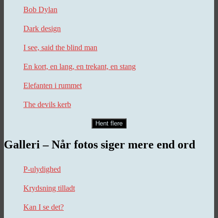
Bob Dylan
Dark design
I see, said the blind man
En kort, en lang, en trekant, en stang
Elefanten i rummet
The devils kerb
Hent flere
Galleri – Når fotos siger mere end ord
P-ulydighed
Krydsning tilladt
Kan I se det?