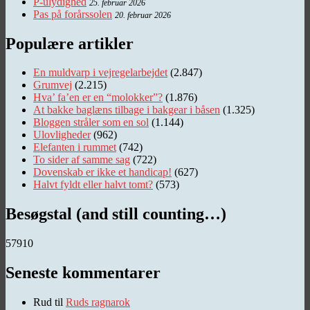
P-ulydighed
25. februar 2026
Pas på forårssolen
20. februar 2026
Populære artikler
En muldvarp i vejregelarbejdet
(2.847)
Grumvej
(2.215)
Hva’ fa’en er en “molokker”?
(1.876)
At bakke baglæns tilbage i bakgear i båsen
(1.325)
Bloggen stråler som en sol
(1.144)
Ulovligheder
(962)
Elefanten i rummet
(742)
To sider af samme sag
(722)
Dovenskab er ikke et handicap!
(627)
Halvt fyldt eller halvt tomt?
(573)
Besøgstal (and still counting…)
57910
Seneste kommentarer
Rud
til
Ruds ragnarok