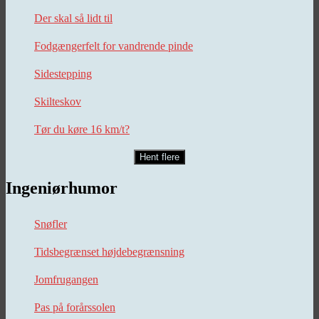
Der skal så lidt til
Fodgængerfelt for vandrende pinde
Sidestepping
Skilteskov
Tør du køre 16 km/t?
Hent flere
Ingeniørhumor
Snøfler
Tidsbegrænset højdebegrænsning
Jomfrugangen
Pas på forårssolen