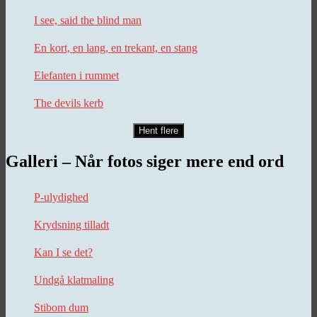
I see, said the blind man
En kort, en lang, en trekant, en stang
Elefanten i rummet
The devils kerb
Hent flere
Galleri – Når fotos siger mere end ord
P-ulydighed
Krydsning tilladt
Kan I se det?
Undgå klatmaling
Stibom dum