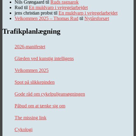
Nils Grøngaard
til
Ruds ragnarok
Rud
til
En muldvarp i vejregelarbejdet
jens christian probst
til
En muldvarp i vejregelarbejdet
Velkommen 2025 – Thomas Rud
til
Nytårsforsæt
Trafikplanlægning
2026-manifestet
Glæden ved kunstig intelligens
Velkommen 2025
Spot på slikkepinden
Gode råd om cykelpuljeansøgningen
Påbud om at tænke sig om
The missing link
Cykologi