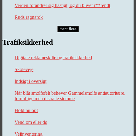
Verden forandrer sig hastigt, og du bliver r**rendt
Ruds ragnarok
Hent flere
Trafiksikkerhed
Digitale reklameskilte og trafiksikkerhed
Skoleveje
Indsigt i oversigt
Når blåt smølfefelt behøver Gammelsmølfs antiautoritære,
fornuftige men distræte stemme
Hold nu op!
Vend om eller dø
Vejinventering