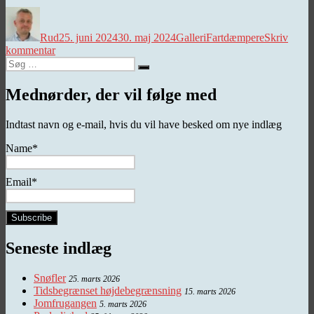
Forfatter
Udgivet
Kategorier
Tags
Rud
25. juni 2024
30. maj 2024
Galleri
Fartdæmpere
Skriv
til
kommentar
Søg
Når
Søg
efter:
fartdæmperne
ankommer
Mednørder, der vil følge med
i
klumper
Indtast navn og e-mail, hvis du vil have besked om nye indlæg
Name*
Email*
Seneste indlæg
Snøfler
25. marts 2026
Tidsbegrænset højdebegrænsning
15. marts 2026
Jomfrugangen
5. marts 2026