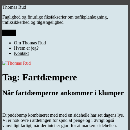
Videre
Thomas Rud
til
Faglighed og finurlige fiksfakserier om trafikplanlægning,
indhold
trafiksikkerhed og tilgængelighed
Menu
Om Thomas Rud
Hvem er jeg?
Kontakt
Tag:
Fartdæmpere
Når fartdæmperne ankommer i klumper
Et pudebump kombineret med med en sidehelle har set dagens lys.
Vi er nok ovre i afdelingen for spild af penge og i øvrigt også
vanvittigt farligt, når der intet er gjort for at markere sidehellen.