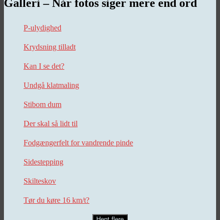
Galleri – Når fotos siger mere end ord
P-ulydighed
Krydsning tilladt
Kan I se det?
Undgå klatmaling
Stibom dum
Der skal så lidt til
Fodgængerfelt for vandrende pinde
Sidestepping
Skilteskov
Tør du køre 16 km/t?
Hent flere