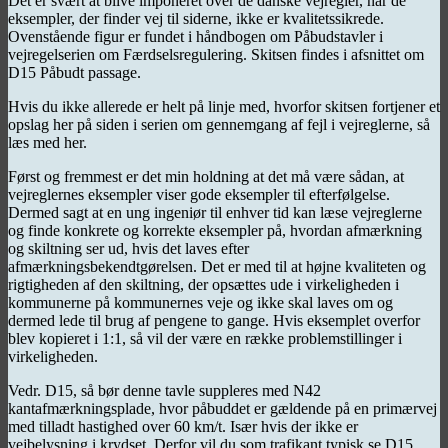
Det er svært at blive imponeret over de danske vejregler, når de
eksempler, der finder vej til siderne, ikke er kvalitetssikrede.
Ovenstående figur er fundet i håndbogen om Påbudstavler i
vejregelserien om Færdselsregulering. Skitsen findes i afsnittet om
D15 Påbudt passage.
Hvis du ikke allerede er helt på linje med, hvorfor skitsen fortjener et
opslag her på siden i serien om gennemgang af fejl i vejreglerne, så
læs med her.
Først og fremmest er det min holdning at det må være sådan, at
vejreglernes eksempler viser gode eksempler til efterfølgelse.
Dermed sagt at en ung ingeniør til enhver tid kan læse vejreglerne
og finde konkrete og korrekte eksempler på, hvordan afmærkning
og skiltning ser ud, hvis det laves efter
afmærkningsbekendtgørelsen. Det er med til at højne kvaliteten og
rigtigheden af den skiltning, der opsættes ude i virkeligheden i
kommunerne på kommunernes veje og ikke skal laves om og
dermed lede til brug af pengene to gange. Hvis eksemplet overfor
blev kopieret i 1:1, så vil der være en række problemstillinger i
virkeligheden.
Vedr. D15, så bør denne tavle suppleres med N42
kantafmærkningsplade, hvor påbuddet er gældende på en primærvej
med tilladt hastighed over 60 km/t. Især hvis der ikke er
vejbelysning i krydset. Derfor vil du som trafikant typisk se D15