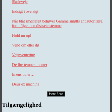
Skoleveje
Indsigt i oversigt
Når blåt smølfefelt behøver Gammelsmølfs antiautoritære,
fornuftige men distræte stemme
Hold nu op!
Vend om eller dø
Vejinventering
De fire temperamenter
Imens tid er…
Deus ex machina
Hent flere
Tilgængelighed