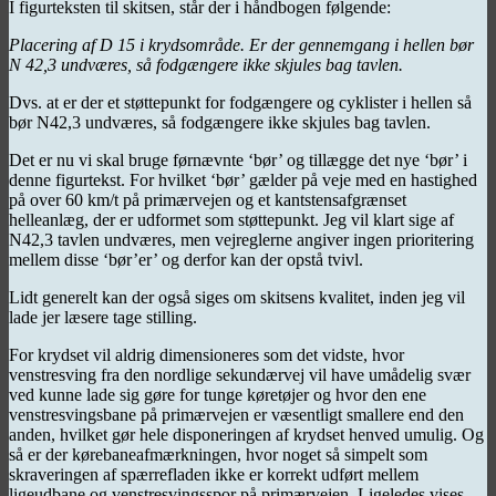
I figurteksten til skitsen, står der i håndbogen følgende:
Placering af D 15 i krydsområde. Er der gennemgang i hellen bør
N 42,3 undværes, så fodgængere ikke skjules bag tavlen.
Dvs. at er der et støttepunkt for fodgængere og cyklister i hellen så
bør N42,3 undværes, så fodgængere ikke skjules bag tavlen.
Det er nu vi skal bruge førnævnte ‘bør’ og tillægge det nye ‘bør’ i
denne figurtekst. For hvilket ‘bør’ gælder på veje med en hastighed
på over 60 km/t på primærvejen og et kantstensafgrænset
helleanlæg, der er udformet som støttepunkt. Jeg vil klart sige af
N42,3 tavlen undværes, men vejreglerne angiver ingen prioritering
mellem disse ‘bør’er’ og derfor kan der opstå tvivl.
Lidt generelt kan der også siges om skitsens kvalitet, inden jeg vil
lade jer læsere tage stilling.
For krydset vil aldrig dimensioneres som det vidste, hvor
venstresving fra den nordlige sekundærvej vil have umådelig svær
ved kunne lade sig gøre for tunge køretøjer og hvor den ene
venstresvingsbane på primærvejen er væsentligt smallere end den
anden, hvilket gør hele disponeringen af krydset henved umulig. Og
så er der kørebaneafmærkningen, hvor noget så simpelt som
skraveringen af spærrefladen ikke er korrekt udført mellem
ligeudbane og venstresvingsspor på primærvejen. Ligeledes vises