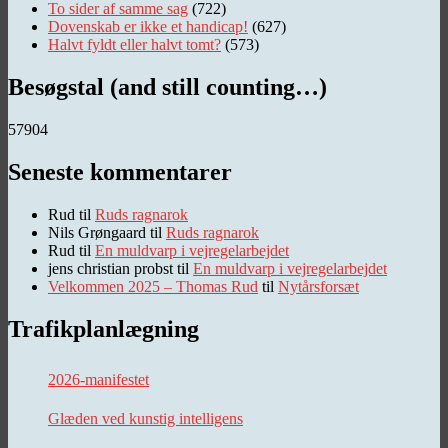
To sider af samme sag
(722)
Dovenskab er ikke et handicap!
(627)
Halvt fyldt eller halvt tomt?
(573)
Besøgstal (and still counting…)
57904
Seneste kommentarer
Rud
til
Ruds ragnarok
Nils Grøngaard
til
Ruds ragnarok
Rud
til
En muldvarp i vejregelarbejdet
jens christian probst
til
En muldvarp i vejregelarbejdet
Velkommen 2025 – Thomas Rud
til
Nytårsforsæt
Trafikplanlægning
2026-manifestet
Glæden ved kunstig intelligens