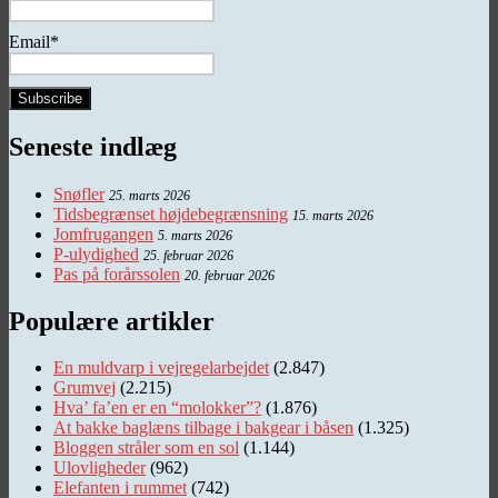
Email*
Seneste indlæg
Snøfler
25. marts 2026
Tidsbegrænset højdebegrænsning
15. marts 2026
Jomfrugangen
5. marts 2026
P-ulydighed
25. februar 2026
Pas på forårssolen
20. februar 2026
Populære artikler
En muldvarp i vejregelarbejdet
(2.847)
Grumvej
(2.215)
Hva’ fa’en er en “molokker”?
(1.876)
At bakke baglæns tilbage i bakgear i båsen
(1.325)
Bloggen stråler som en sol
(1.144)
Ulovligheder
(962)
Elefanten i rummet
(742)