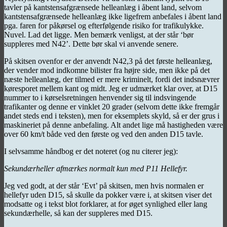
tavler på kantstensafgrænsede helleanlæg i åbent land, selvom
kantstensafgrænsede helleanlæg ikke ligefrem anbefales i åbent land
pga. faren for påkørsel og efterfølgende risiko for trafikulykke.
Nuvel. Lad det ligge. Men bemærk venligst, at der står ‘bør
suppleres med N42’. Dette bør skal vi anvende senere.
På skitsen ovenfor er der anvendt N42,3 på det første helleanlæg,
der vender mod indkomne bilister fra højre side, men ikke på det
næste helleanlæg, der tilmed er mere kriminelt, fordi det indsnævrer
køresporet mellem kant og midt. Jeg er udmærket klar over, at D15
nummer to i kørselsretningen henvender sig til indsvingende
trafikanter og denne er vinklet 20 grader (selvom dette ikke fremgår
andet steds end i teksten), men for eksemplets skyld, så er der grus i
maskineriet på denne anbefaling. Alt andet lige må hastigheden være
over 60 km/t både ved den første og ved den anden D15 tavle.
I selvsamme håndbog er det noteret (og nu citerer jeg):
Sekundærheller afmærkes normalt kun med P11 Hellefyr.
Jeg ved godt, at der står ‘Evt’ på skitsen, men hvis normalen er
hellefyr uden D15, så skulle da pokker være i, at skitsen viser det
modsatte og i tekst blot forklarer, at for øget synlighed eller lang
sekundærhelle, så kan der suppleres med D15.