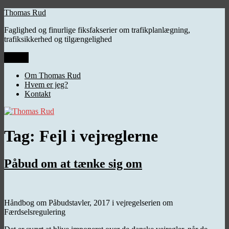
Videre
Thomas Rud
til
Faglighed og finurlige fiksfakserier om trafikplanlægning,
indhold
trafiksikkerhed og tilgængelighed
Menu
Om Thomas Rud
Hvem er jeg?
Kontakt
Tag:
Fejl i vejreglerne
Påbud om at tænke sig om
Håndbog om Påbudstavler, 2017 i vejregelserien om
Færdselsregulering