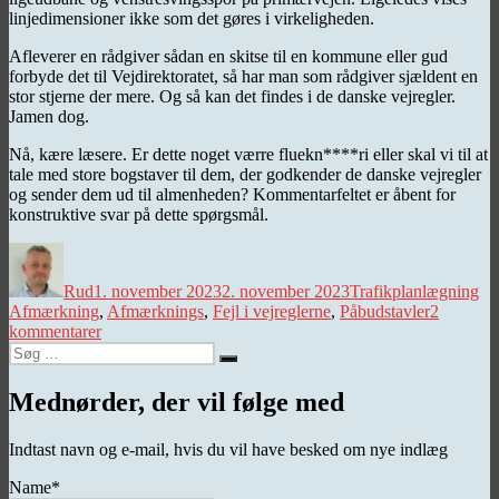
linjedimensioner ikke som det gøres i virkeligheden.
Afleverer en rådgiver sådan en skitse til en kommune eller gud
forbyde det til Vejdirektoratet, så har man som rådgiver sjældent en
stor stjerne der mere. Og så kan det findes i de danske vejregler.
Jamen dog.
Nå, kære læsere. Er dette noget værre fluekn****ri eller skal vi til at
tale med store bogstaver til dem, der godkender de danske vejregler
og sender dem ud til almenheden? Kommentarfeltet er åbent for
konstruktive svar på dette spørgsmål.
Forfatter
Udgivet
Kategorier
Ta
Rud
1. november 2023
2. november 2023
Trafikplanlægning
Afmærkning
,
Afmærknings
,
Fejl i vejreglerne
,
Påbudstavler
2
til
kommentarer
Søg
Påbud
Søg
efter:
om
at
Mednørder, der vil følge med
tænke
sig
Indtast navn og e-mail, hvis du vil have besked om nye indlæg
om
Name*