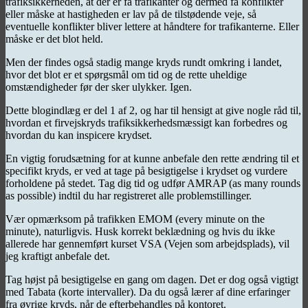
trafiksikkerheden, at der er få trafikanter og dermed få konflikter
eller måske at hastigheden er lav på de tilstødende veje, så
eventuelle konflikter bliver lettere at håndtere for trafikanterne. Eller
måske er det blot held.
Men der findes også stadig mange kryds rundt omkring i landet,
hvor det blot er et spørgsmål om tid og de rette uheldige
omstændigheder før der sker ulykker. Igen.
Dette blogindlæg er del 1 af 2, og har til hensigt at give nogle råd til,
hvordan et firvejskryds trafiksikkerhedsmæssigt kan forbedres og
hvordan du kan inspicere krydset.
En vigtig forudsætning for at kunne anbefale den rette ændring til et
specifikt kryds, er ved at tage på besigtigelse i krydset og vurdere
forholdene på stedet. Tag dig tid og udfør AMRAP (as many rounds
as possible) indtil du har registreret alle problemstillinger.
Vær opmærksom på trafikken EMOM (every minute on the
minute), naturligvis. Husk korrekt beklædning og hvis du ikke
allerede har gennemført kurset VSA (Vejen som arbejdsplads), vil
jeg kraftigt anbefale det.
Tag højst på besigtigelse en gang om dagen. Det er dog også vigtigt
med Tabata (korte intervaller). Da du også lærer af dine erfaringer
fra øvrige kryds, når de efterbehandles på kontoret.