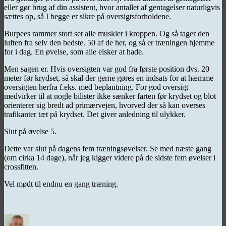
eller gør brug af din assistent, hvor antallet af gentagelser naturligvis
sættes op, så I begge er sikre på oversigtsforholdene.
Burpees rammer stort set alle muskler i kroppen. Og så tager den
luften fra selv den bedste. 50 af de her, og så er træningen hjemme
for i dag. En øvelse, som alle elsker at hade.
Men sagen er. Hvis oversigten var god fra første position dvs. 20
meter før krydset, så skal der gerne gøres en indsats for at hæmme
oversigten herfra f.eks. med beplantning. For god oversigt
medvirker til at nogle bilister ikke sænker farten før krydset og blot
orienterer sig bredt ad primærvejen, hvorved der så kan overses
trafikanter tæt på krydset. Det giver anledning til ulykker.
Slut på øvelse 5.
Dette var slut på dagens fem træningsøvelser. Se med næste gang
(om cirka 14 dage), når jeg kigger videre på de sidste fem øvelser i
crossfitten.
Vel mødt til endnu en gang træning.
Forfatter
Udgivet
Kategorier
Ta