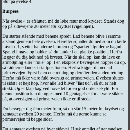
Slut på øvelse 4.
Burpees
Når øvelse 4 er afsluttet, må du løbe retur mod krydset. Stands dog
op på sidevejene 20 meter før krydset (vigelinjen).
Du starter stående med benene spredt. Lad benene blive i samme
afstand gennem hele øvelsen. Herefter squatter du ned som du lærte
i øvelse 1, sætter hænderne i jorden og ”sparker” fødderne bagud.
Spænd i mave og balder, så du lander i en planke position. Herfra
lægger du dig helt ned på brystet. Når du skal op, kan du lave en
armbøjning eller ”rulle” op. I en eksplosiv bevægelse hopper du op,
så fødderne lander i startpositionen. Herfra kigger du ned ad
primærvejen. Først i den ene retning og derefter den anden retning.
Herfra må ikke være fuld oversigt ad primærvejen. Øvelsen sluttes
til sidst i et højt hop, hvor alle led bliver ”låst ud”, så du er helt
strakt. Og et klap bag ved hovedet for en god ordens skyld. Fra
denne position kan du nøjes med 10 gentagelser for at være sikker
på, at oversigten ad primærvejen ikke er til stede.
Du bevæger dig fem meter frem, så du står 15 meter fra krydset og
gentager øvelsen 20 gange. Herfra må du gerne kunne se
primærvejen til begge sider.
Du gentager øvelsen på hver sidevej. Husk antallet af gentagelser