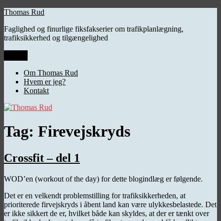
Videre
Thomas Rud
til
Faglighed og finurlige fiksfakserier om trafikplanlægning,
indhold
trafiksikkerhed og tilgængelighed
Menu
Om Thomas Rud
Hvem er jeg?
Kontakt
Tag:
Firevejskryds
Crossfit – del 1
WOD’en (workout of the day) for dette blogindlæg er følgende.
Det er en velkendt problemstilling for trafiksikkerheden, at
prioriterede firvejskryds i åbent land kan være ulykkesbelastede. Det
er ikke sikkert de er, hvilket både kan skyldes, at der er tænkt over