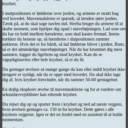
krydset.
I startpositionen er fødderne over jorden, og armene er strakt bag
ved hovedet. Mavemusklerne er spændt, så lænden rører jorden.
Tænk på, at du skal suge navlen ind. Herfra bruger du armene til at
skabe moment, som hjælper dig opad i mavebøjningen. Lad som om
du har en bold imellem hænderne, som skal kastes fremad. Imens
trækker du benene op, så hænderne i slutpositionen rammer
anklerne. Hvis det er for hårdt, så lad fødderne bliver i jorden. Bum,
så er det almindelige mavebøjninger. Når du har krummet dig mest
sammen, kigger du ligefrem og mod krydset. Kan du se
vigepligtstavlen eller hele krydset, så er du fit.
Du gentager øvelsen så mange gange du kan eller indtil krydset ikke
længere er synligt, når du er oppe med hovedet. Du skal ikke tage
dig af, hvis krydset forsvinder, når du rammer 50-60 gentagelser.
En dejlig eksplosiv øvelse til mavemusklerne og for at vurdere om
sekundærvejsbilister kan erkende krydset.
Du rejser dig op og spurter frem i krydset og ned ad næste vejgren,
hvor øvelsen gentages ca. 150 m fra krydset. Dette gøres i alle
krydsets vejgrene. Igen er det en fordel med en assistent til at holde
momentum.