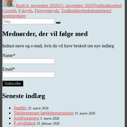
Rud
14. november 2020
15. november 2020
Trafiksikkerhed
Crossfit
,
F-kryds
,
Firevejskryds
,
Trafiksikkerhedsinspektion
2
til
kommentarer
Søg
Crossfit
Søg
efter:
–
del
Mednørder, der vil følge med
1
Indtast navn og e-mail, hvis du vil have besked om nye indlæg
Name*
Email*
Seneste indlæg
Snøfler
25. marts 2026
Tidsbegrænset højdebegrænsning
15. marts 2026
Jomfrugangen
5. marts 2026
P-ulydighed
25. februar 2026