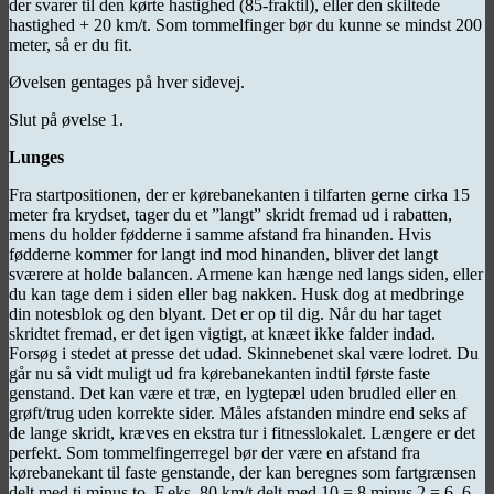
der svarer til den kørte hastighed (85-fraktil), eller den skiltede
hastighed + 20 km/t. Som tommelfinger bør du kunne se mindst 200
meter, så er du fit.
Øvelsen gentages på hver sidevej.
Slut på øvelse 1.
Lunges
Fra startpositionen, der er kørebanekanten i tilfarten gerne cirka 15
meter fra krydset, tager du et ”langt” skridt fremad ud i rabatten,
mens du holder fødderne i samme afstand fra hinanden. Hvis
fødderne kommer for langt ind mod hinanden, bliver det langt
sværere at holde balancen. Armene kan hænge ned langs siden, eller
du kan tage dem i siden eller bag nakken. Husk dog at medbringe
din notesblok og den blyant. Det er op til dig. Når du har taget
skridtet fremad, er det igen vigtigt, at knæet ikke falder indad.
Forsøg i stedet at presse det udad. Skinnebenet skal være lodret. Du
går nu så vidt muligt ud fra kørebanekanten indtil første faste
genstand. Det kan være et træ, en lygtepæl uden brudled eller en
grøft/trug uden korrekte sider. Måles afstanden mindre end seks af
de lange skridt, kræves en ekstra tur i fitnesslokalet. Længere er det
perfekt. Som tommelfingerregel bør der være en afstand fra
kørebanekant til faste genstande, der kan beregnes som fartgrænsen
delt med ti minus to. F.eks. 80 km/t delt med 10 = 8 minus 2 = 6. 6