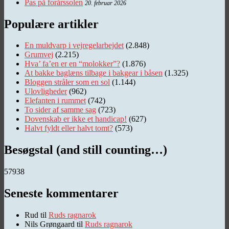
Pas på forårssolen
20. februar 2026
Populære artikler
En muldvarp i vejregelarbejdet
(2.848)
Grumvej
(2.215)
Hva’ fa’en er en “molokker”?
(1.876)
At bakke baglæns tilbage i bakgear i båsen
(1.325)
Bloggen stråler som en sol
(1.144)
Ulovligheder
(962)
Elefanten i rummet
(742)
To sider af samme sag
(723)
Dovenskab er ikke et handicap!
(627)
Halvt fyldt eller halvt tomt?
(573)
Besøgstal (and still counting…)
57938
Seneste kommentarer
Rud
til
Ruds ragnarok
Nils Grøngaard
til
Ruds ragnarok