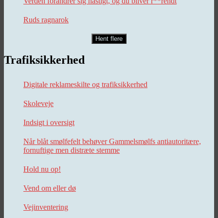
Verden forandrer sig hastigt, og du bliver r**rendt
Ruds ragnarok
Hent flere
Trafiksikkerhed
Digitale reklameskilte og trafiksikkerhed
Skoleveje
Indsigt i oversigt
Når blåt smølfefelt behøver Gammelsmølfs antiautoritære,
fornuftige men distræte stemme
Hold nu op!
Vend om eller dø
Vejinventering