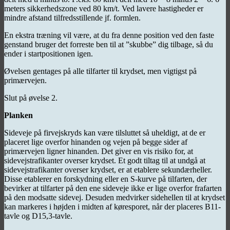
meters sikkerhedszone ved 80 km/t. Ved lavere hastigheder er
mindre afstand tilfredsstillende jf. formlen.
En ekstra træning vil være, at du fra denne position ved den faste
genstand bruger det forreste ben til at ”skubbe” dig tilbage, så du
ender i startpositionen igen.
Øvelsen gentages på alle tilfarter til krydset, men vigtigst på
primærvejen.
Slut på øvelse 2.
Planken
Sideveje på firvejskryds kan være tilsluttet så uheldigt, at de er
placeret lige overfor hinanden og vejen på begge sider af
primærvejen ligner hinanden. Det giver en vis risiko for, at
sidevejstrafikanter overser krydset. Et godt tiltag til at undgå at
sidevejstrafikanter overser krydset, er at etablere sekundærheller.
Disse etablerer en forskydning eller en S-kurve på tilfarten, der
bevirker at tilfarter på den ene sideveje ikke er lige overfor frafarten
på den modsatte sidevej. Desuden medvirker sidehellen til at krydset
kan markeres i højden i midten af køresporet, når der placeres B11-
tavle og D15,3-tavle.