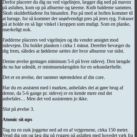
Derfor placerer du dig nu ved vigelinjen, lægger dig ned på maven
på asfalten, kom op på albuerne og tæerne. Knib balderne sammen.
Skub skulderbladene fra hinanden. Pas på med at hoften kommer til
at hænge, for så kommer der unødvendigt pres på jeres ryg. Fokuser
på at holde en så lige vinkel i kroppen som muligt. Som en planke,
mærkeligt nok.
Fødderne placeres ved vigelinjen og du vender ansigtet mod
sidevejen. Du holder planken i cirka 1 minut. Derefter bevæger du
dig frem, således at fødderne sættes der hvor albuerne var sidst.
Denne øvelse gentages minimum 5-6 på hver sidevej. Den længde
du nu har udmålt, er minimumslængden for en sekundærhelle.
Det er en øvelse, der rammer størstedelen af din core.
Har du en assistent med i marken, anbefales det at gøre brug af
denne, da 5-6 gange pr. sidevej er en kende mere end det
anbefales… Men det ved assistenten jo ikke.
Slut på øvelse 3.
Atomic sit-ups
Tag nu en rask joggetur ned ad en af vejgrenene, cirka 150 meter.
Vend dig om og læg dig på ryggen på asfalten med hovedet væk fra