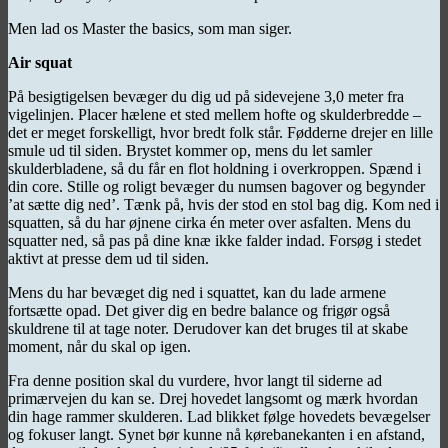
Men lad os Master the basics, som man siger.
Air squat
På besigtigelsen bevæger du dig ud på sidevejene 3,0 meter fra
vigelinjen. Placer hælene et sted mellem hofte og skulderbredde –
det er meget forskelligt, hvor bredt folk står. Fødderne drejer en lille
smule ud til siden. Brystet kommer op, mens du let samler
skulderbladene, så du får en flot holdning i overkroppen. Spænd i
din core. Stille og roligt bevæger du numsen bagover og begynder
’at sætte dig ned’. Tænk på, hvis der stod en stol bag dig. Kom ned i
squatten, så du har øjnene cirka én meter over asfalten. Mens du
squatter ned, så pas på dine knæ ikke falder indad. Forsøg i stedet
aktivt at presse dem ud til siden.
Mens du har bevæget dig ned i squattet, kan du lade armene
fortsætte opad. Det giver dig en bedre balance og frigør også
skuldrene til at tage noter. Derudover kan det bruges til at skabe
moment, når du skal op igen.
Fra denne position skal du vurdere, hvor langt til siderne ad
primærvejen du kan se. Drej hovedet langsomt og mærk hvordan
din hage rammer skulderen. Lad blikket følge hovedets bevægelser
og fokuser langt. Synet bør kunne nå kørebanekanten i en afstand,