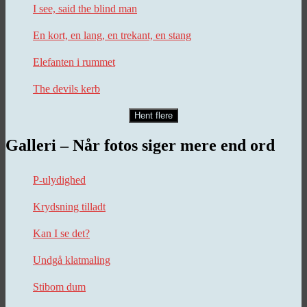
I see, said the blind man
En kort, en lang, en trekant, en stang
Elefanten i rummet
The devils kerb
Hent flere
Galleri – Når fotos siger mere end ord
P-ulydighed
Krydsning tilladt
Kan I se det?
Undgå klatmaling
Stibom dum