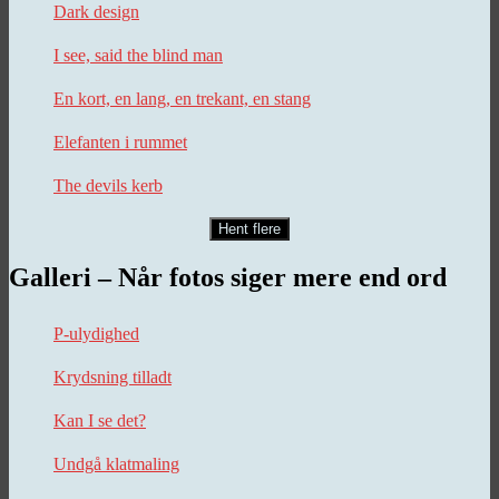
Dark design
I see, said the blind man
En kort, en lang, en trekant, en stang
Elefanten i rummet
The devils kerb
Hent flere
Galleri – Når fotos siger mere end ord
P-ulydighed
Krydsning tilladt
Kan I se det?
Undgå klatmaling