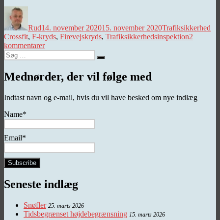
Forfatter
Udgivet
Kategorier
Ta
Rud
14. november 2020
15. november 2020
Trafiksikkerhed
Crossfit
,
F-kryds
,
Firevejskryds
,
Trafiksikkerhedsinspektion
2
til
kommentarer
Søg
Crossfit
Søg
efter:
–
del
Mednørder, der vil følge med
1
Indtast navn og e-mail, hvis du vil have besked om nye indlæg
Name*
Email*
Seneste indlæg
Snøfler
25. marts 2026
Tidsbegrænset højdebegrænsning
15. marts 2026