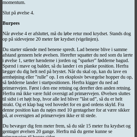
momentum.
Slut på øvelse 4.
Burpees
Når øvelse 4 er afsluttet, må du løbe retur mod krydset. Stands dog
op på sidevejene 20 meter før krydset (vigelinjen).
Du starter stående med benene spredt. Lad benene blive i samme
afstand gennem hele øvelsen. Herefter squatter du ned som du lærte
i øvelse 1, sætter hænderne i jorden og ”sparker” fødderne bagud.
Spænd i mave og balder, så du lander i en planke position. Herfra
lægger du dig helt ned på brystet. Når du skal op, kan du lave en
armbøjning eller ”rulle” op. I en eksplosiv bevægelse hopper du op,
så fødderne lander i startpositionen. Herfra kigger du ned ad
primærvejen. Først i den ene retning og derefter den anden retning.
Herfra må ikke være fuld oversigt ad primærvejen. Øvelsen sluttes
til sidst i et højt hop, hvor alle led bliver ”låst ud”, så du er helt
strakt. Og et klap bag ved hovedet for en god ordens skyld. Fra
denne position kan du nøjes med 10 gentagelser for at være sikker
på, at oversigten ad primærvejen ikke er til stede.
Du bevæger dig fem meter frem, så du står 15 meter fra krydset og
gentager øvelsen 20 gange. Herfra må du gerne kunne se
primærvejen til begge sider.