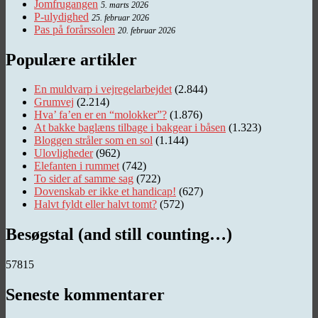
Jomfrugangen
5. marts 2026
P-ulydighed
25. februar 2026
Pas på forårssolen
20. februar 2026
Populære artikler
En muldvarp i vejregelarbejdet
(2.844)
Grumvej
(2.214)
Hva’ fa’en er en “molokker”?
(1.876)
At bakke baglæns tilbage i bakgear i båsen
(1.323)
Bloggen stråler som en sol
(1.144)
Ulovligheder
(962)
Elefanten i rummet
(742)
To sider af samme sag
(722)
Dovenskab er ikke et handicap!
(627)
Halvt fyldt eller halvt tomt?
(572)
Besøgstal (and still counting…)
57815
Seneste kommentarer