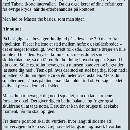
med Tabata (korte intervaller). Da du også lærer af dine erfaringer
fra øvrige kryds, når de efterbehandles på kontoret.
Men lad os Master the basics, som man siger.
Air squat
På besigtigelsen bevæger du dig ud på sidevejene 3,0 meter fra
vigelinjen. Placer hælene et sted mellem hofte og skulderbredde –
det er meget forskelligt, hvor bredt folk står. Fødderne drejer en lille
smule ud til siden. Brystet kommer op, mens du let samler
skulderbladene, så du får en flot holdning i overkroppen. Spænd i
din core. Stille og roligt bevæger du numsen bagover og begynder
’at sætte dig ned’. Tænk på, hvis der stod en stol bag dig. Kom ned i
squatten, så du har øjnene cirka én meter over asfalten. Mens du
squatter ned, så pas på dine knæ ikke falder indad. Forsøg i stedet
aktivt at presse dem ud til siden.
Mens du har bevæget dig ned i squattet, kan du lade armene
fortsætte opad. Det giver dig en bedre balance og frigør også
skuldrene til at tage noter. Derudover kan det bruges til at skabe
moment, når du skal op igen.
Fra denne position skal du vurdere, hvor langt til siderne ad
primærvejen du kan se. Drej hovedet langsomt og mærk hvordan