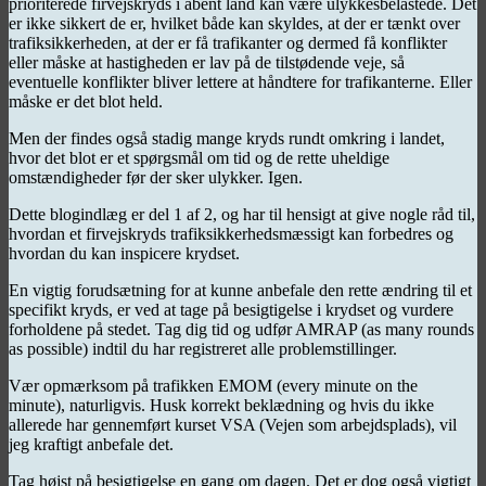
prioriterede firvejskryds i åbent land kan være ulykkesbelastede. Det
er ikke sikkert de er, hvilket både kan skyldes, at der er tænkt over
trafiksikkerheden, at der er få trafikanter og dermed få konflikter
eller måske at hastigheden er lav på de tilstødende veje, så
eventuelle konflikter bliver lettere at håndtere for trafikanterne. Eller
måske er det blot held.
Men der findes også stadig mange kryds rundt omkring i landet,
hvor det blot er et spørgsmål om tid og de rette uheldige
omstændigheder før der sker ulykker. Igen.
Dette blogindlæg er del 1 af 2, og har til hensigt at give nogle råd til,
hvordan et firvejskryds trafiksikkerhedsmæssigt kan forbedres og
hvordan du kan inspicere krydset.
En vigtig forudsætning for at kunne anbefale den rette ændring til et
specifikt kryds, er ved at tage på besigtigelse i krydset og vurdere
forholdene på stedet. Tag dig tid og udfør AMRAP (as many rounds
as possible) indtil du har registreret alle problemstillinger.
Vær opmærksom på trafikken EMOM (every minute on the
minute), naturligvis. Husk korrekt beklædning og hvis du ikke
allerede har gennemført kurset VSA (Vejen som arbejdsplads), vil
jeg kraftigt anbefale det.
Tag højst på besigtigelse en gang om dagen. Det er dog også vigtigt