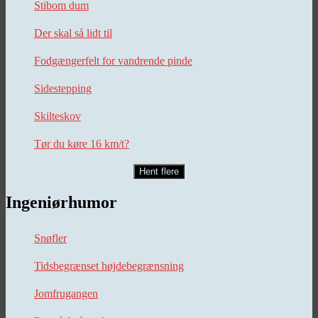
Stibom dum
Der skal så lidt til
Fodgængerfelt for vandrende pinde
Sidestepping
Skilteskov
Tør du køre 16 km/t?
Hent flere
Ingeniørhumor
Snøfler
Tidsbegrænset højdebegrænsning
Jomfrugangen