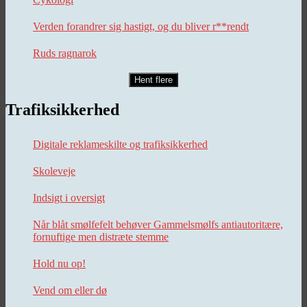
Verden forandrer sig hastigt, og du bliver r**rendt
Ruds ragnarok
Hent flere
Trafiksikkerhed
Digitale reklameskilte og trafiksikkerhed
Skoleveje
Indsigt i oversigt
Når blåt smølfefelt behøver Gammelsmølfs antiautoritære,
fornuftige men distræte stemme
Hold nu op!
Vend om eller dø