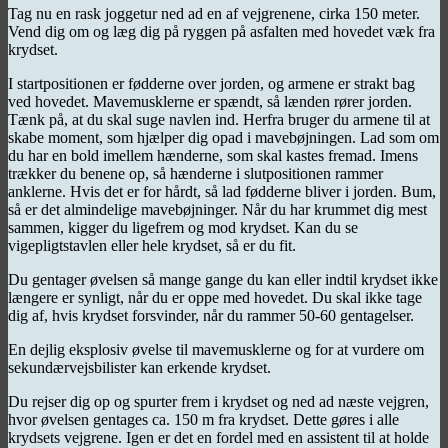
Tag nu en rask joggetur ned ad en af vejgrenene, cirka 150 meter.
Vend dig om og læg dig på ryggen på asfalten med hovedet væk fra
krydset.
I startpositionen er fødderne over jorden, og armene er strakt bag
ved hovedet. Mavemusklerne er spændt, så lænden rører jorden.
Tænk på, at du skal suge navlen ind. Herfra bruger du armene til at
skabe moment, som hjælper dig opad i mavebøjningen. Lad som om
du har en bold imellem hænderne, som skal kastes fremad. Imens
trækker du benene op, så hænderne i slutpositionen rammer
anklerne. Hvis det er for hårdt, så lad fødderne bliver i jorden. Bum,
så er det almindelige mavebøjninger. Når du har krummet dig mest
sammen, kigger du ligefrem og mod krydset. Kan du se
vigepligtstavlen eller hele krydset, så er du fit.
Du gentager øvelsen så mange gange du kan eller indtil krydset ikke
længere er synligt, når du er oppe med hovedet. Du skal ikke tage
dig af, hvis krydset forsvinder, når du rammer 50-60 gentagelser.
En dejlig eksplosiv øvelse til mavemusklerne og for at vurdere om
sekundærvejsbilister kan erkende krydset.
Du rejser dig op og spurter frem i krydset og ned ad næste vejgren,
hvor øvelsen gentages ca. 150 m fra krydset. Dette gøres i alle
krydsets vejgrene. Igen er det en fordel med en assistent til at holde