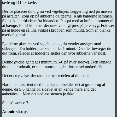
tavle og D15,3-tavle.
Derfor placerer du dig nu ved vigelinjen, lægger dig ned på maven
på asfalten, kom op på albuerne og tæerne. Knib balderne sammen.
Skub skulderbladene fra hinanden. Pas på med at hoften kommer til
at hænge, for så kommer der unødvendigt pres på jeres ryg. Fokuser
på at holde en så lige vinkel i kroppen som muligt. Som en planke,
mærkeligt nok.
Fødderne placeres ved vigelinjen og du vender ansigtet mod
sidevejen. Du holder planken i cirka 1 minut. Derefter bevæger du
dig frem, således at fødderne sættes der hvor albuerne var sidst.
Denne øvelse gentages minimum 5-6 på hver sidevej. Den længde
du nu har udmålt, er minimumslængden for en sekundærhelle.
Det er en øvelse, der rammer størstedelen af din core.
Har du en assistent med i marken, anbefales det at gøre brug af
denne, da 5-6 gange pr. sidevej er en kende mere end det
anbefales… Men det ved assistenten jo ikke.
Slut på øvelse 3.
Atomic sit-ups