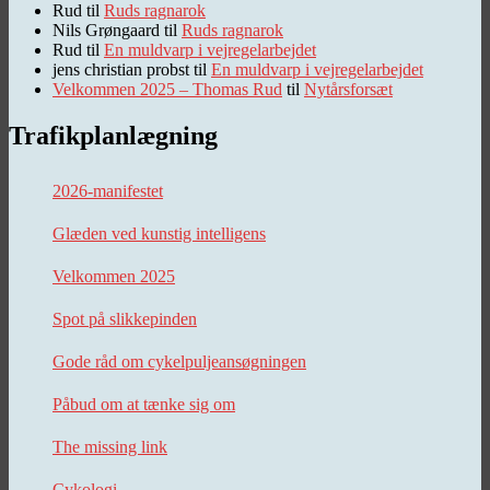
Rud
til
Ruds ragnarok
Nils Grøngaard
til
Ruds ragnarok
Rud
til
En muldvarp i vejregelarbejdet
jens christian probst
til
En muldvarp i vejregelarbejdet
Velkommen 2025 – Thomas Rud
til
Nytårsforsæt
Trafikplanlægning
2026-manifestet
Glæden ved kunstig intelligens
Velkommen 2025
Spot på slikkepinden
Gode råd om cykelpuljeansøgningen
Påbud om at tænke sig om
The missing link
Cykologi