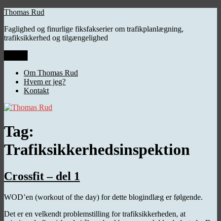
Videre
Thomas Rud
til
Faglighed og finurlige fiksfakserier om trafikplanlægning,
indhold
trafiksikkerhed og tilgængelighed
Menu
Om Thomas Rud
Hvem er jeg?
Kontakt
Tag:
Trafiksikkerhedsinspektion
Crossfit – del 1
WOD’en (workout of the day) for dette blogindlæg er følgende.
Det er en velkendt problemstilling for trafiksikkerheden, at