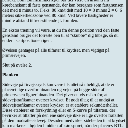
kørebanekant til faste genstande, der kan beregnes som fartgrænsen
delt med ti minus to. F.eks. 80 km/t delt med 10 = 8 minus 2 = 6. 6
meters sikkerhedszone ved 80 km/t. Ved lavere hastigheder er
mindre afstand tilfredsstillende jf. formlen.
En ekstra træning vil være, at du fra denne position ved den faste
genstand bruger det forreste ben til at ”skubbe” dig tilbage, så du
ender i startpositionen igen.
Øvelsen gentages på alle tilfarter til krydset, men vigtigst på
primærvejen.
Slut på øvelse 2.
Planken
Sideveje på firvejskryds kan være tilsluttet så uheldigt, at de er
placeret lige overfor hinanden og vejen på begge sider af
primærvejen ligner hinanden. Det giver en vis risiko for, at
sidevejstrafikanter overser krydset. Et godt tiltag til at undgå at
sidevejstrafikanter overser krydset, er at etablere sekundærheller.
Disse etablerer en forskydning eller en S-kurve på tilfarten, der
bevirker at tilfarter på den ene sideveje ikke er lige overfor frafarten
på den modsatte sidevej. Desuden medvirker sidehellen til at krydset
kan markeres i højden i midten af køresporet, når der placeres B11-