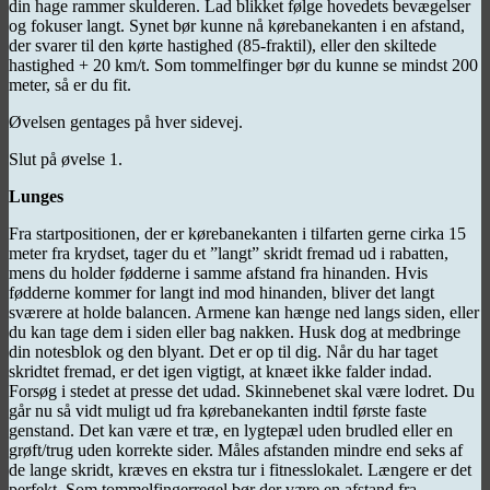
din hage rammer skulderen. Lad blikket følge hovedets bevægelser
og fokuser langt. Synet bør kunne nå kørebanekanten i en afstand,
der svarer til den kørte hastighed (85-fraktil), eller den skiltede
hastighed + 20 km/t. Som tommelfinger bør du kunne se mindst 200
meter, så er du fit.
Øvelsen gentages på hver sidevej.
Slut på øvelse 1.
Lunges
Fra startpositionen, der er kørebanekanten i tilfarten gerne cirka 15
meter fra krydset, tager du et ”langt” skridt fremad ud i rabatten,
mens du holder fødderne i samme afstand fra hinanden. Hvis
fødderne kommer for langt ind mod hinanden, bliver det langt
sværere at holde balancen. Armene kan hænge ned langs siden, eller
du kan tage dem i siden eller bag nakken. Husk dog at medbringe
din notesblok og den blyant. Det er op til dig. Når du har taget
skridtet fremad, er det igen vigtigt, at knæet ikke falder indad.
Forsøg i stedet at presse det udad. Skinnebenet skal være lodret. Du
går nu så vidt muligt ud fra kørebanekanten indtil første faste
genstand. Det kan være et træ, en lygtepæl uden brudled eller en
grøft/trug uden korrekte sider. Måles afstanden mindre end seks af
de lange skridt, kræves en ekstra tur i fitnesslokalet. Længere er det
perfekt. Som tommelfingerregel bør der være en afstand fra