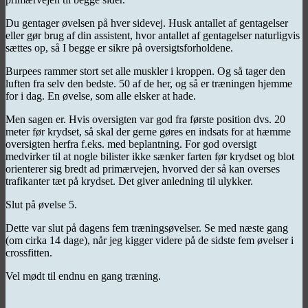
Du gentager øvelsen på hver sidevej. Husk antallet af gentagelser
eller gør brug af din assistent, hvor antallet af gentagelser naturligvis
sættes op, så I begge er sikre på oversigtsforholdene.
Burpees rammer stort set alle muskler i kroppen. Og så tager den
luften fra selv den bedste. 50 af de her, og så er træningen hjemme
for i dag. En øvelse, som alle elsker at hade.
Men sagen er. Hvis oversigten var god fra første position dvs. 20
meter før krydset, så skal der gerne gøres en indsats for at hæmme
oversigten herfra f.eks. med beplantning. For god oversigt
medvirker til at nogle bilister ikke sænker farten før krydset og blot
orienterer sig bredt ad primærvejen, hvorved der så kan overses
trafikanter tæt på krydset. Det giver anledning til ulykker.
Slut på øvelse 5.
Dette var slut på dagens fem træningsøvelser. Se med næste gang
(om cirka 14 dage), når jeg kigger videre på de sidste fem øvelser i
crossfitten.
Vel mødt til endnu en gang træning.