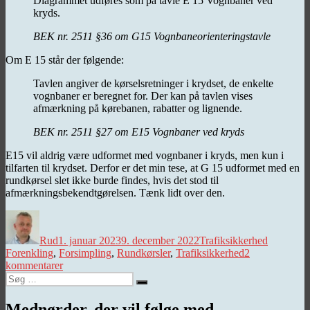
Diagrammet udføres som på tavle E 15 Vognbaner ved
kryds.
BEK nr. 2511 §36 om G15 Vognbaneorienteringstavle
Om E 15 står der følgende:
Tavlen angiver de kørselsretninger i krydset, de enkelte
vognbaner er beregnet for. Der kan på tavlen vises
afmærkning på kørebanen, rabatter og lignende.
BEK nr. 2511 §27 om E15 Vognbaner ved kryds
E15 vil aldrig være udformet med vognbaner i kryds, men kun i
tilfarten til krydset. Derfor er det min tese, at G 15 udformet med en
rundkørsel slet ikke burde findes, hvis det stod til
afmærkningsbekendtgørelsen. Tænk lidt over den.
Forfatter
Udgivet
Kategorier
Tags
Rud
1. januar 2023
9. december 2022
Trafiksikkerhed
Forenkling
,
Forsimpling
,
Rundkørsler
,
Trafiksikkerhed
2
til
kommentarer
Søg
Forenkling
Søg
efter:
versus
forsimpling
Mednørder, der vil følge med