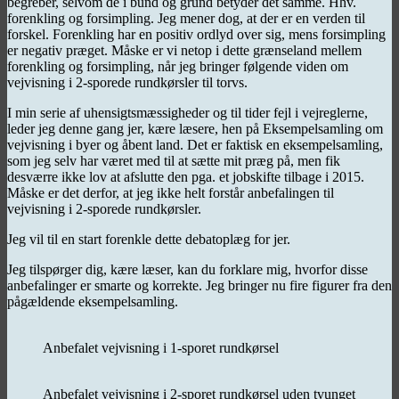
begreber, selvom de i bund og grund betyder det samme. Hhv.
forenkling og forsimpling. Jeg mener dog, at der er en verden til
forskel. Forenkling har en positiv ordlyd over sig, mens forsimpling
er negativ præget. Måske er vi netop i dette grænseland mellem
forenkling og forsimpling, når jeg bringer følgende viden om
vejvisning i 2-sporede rundkørsler til torvs.
I min serie af uhensigtsmæssigheder og til tider fejl i vejreglerne,
leder jeg denne gang jer, kære læsere, hen på Eksempelsamling om
vejvisning i byer og åbent land. Det er faktisk en eksempelsamling,
som jeg selv har været med til at sætte mit præg på, men fik
desværre ikke lov at afslutte den pga. et jobskifte tilbage i 2015.
Måske er det derfor, at jeg ikke helt forstår anbefalingen til
vejvisning i 2-sporede rundkørsler.
Jeg vil til en start forenkle dette debatoplæg for jer.
Jeg tilspørger dig, kære læser, kan du forklare mig, hvorfor disse
anbefalinger er smarte og korrekte. Jeg bringer nu fire figurer fra den
pågældende eksempelsamling.
Anbefalet vejvisning i 1-sporet rundkørsel
Anbefalet vejvisning i 2-sporet rundkørsel uden tvunget