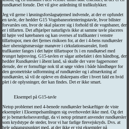
rundkørsel forude. Det vil give anledning til trafikulykker.
Jeg vil gerne i løsningsforslagsøjemed indvende, at der er opfundet
en tavle, der hedder G15 Vognbaneorienteringstavle, hvor bilister
forvarsles om, hvor de skal placere sig i forhold til de vognbaner, der
er i tilfarten. Det afhjælper naturligvis ikke at samme tavle placeres
til højre ved kørebanen og kan overses af trafikanter i venstre
tilfartsspor, men det fjernes risikoen for, at der i 4-bens rundkørsler
sker uhensigtsmæssige manøvre i cirkulationsarealet, fordi
trafikanter fanges i det højre tilfartsspor fx i en rundkørsel med
tvunget højresving. G15-tavlen er sågar anbefalet i den håndbog, der
hedder Rundkørsler i åbent land, så skulle der være fagpersoner
derude, der er fornuftige nok til at søge viden i både håndbøger for
den geometriske udformning af rundkørsler og i afmærkning af
rundkørsler, så vil de opleve en diskrepans eller i hvert fald en hvid
plet i de oplysninger, der kan findes. Det er ikke smart.
Eksempel på G15-tavle
Netop problemet med 4-benede rundkørsler beskæftiger de viste
eksempler i Eksempelsamlingen sig overhovedet ikke med. Og det
er jo bemærkelsesværdigt, da vi netop primært anvender rundkørsler
som krydstype de steder, hvor vi har farlige firevejskryds. Dvs. at
hele udgangspunktet med, at der ikke er vist eksempler på