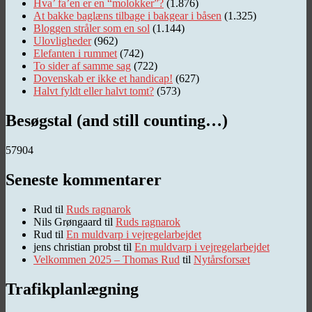
Hva’ fa’en er en “molokker”?
(1.876)
At bakke baglæns tilbage i bakgear i båsen
(1.325)
Bloggen stråler som en sol
(1.144)
Ulovligheder
(962)
Elefanten i rummet
(742)
To sider af samme sag
(722)
Dovenskab er ikke et handicap!
(627)
Halvt fyldt eller halvt tomt?
(573)
Besøgstal (and still counting…)
57904
Seneste kommentarer
Rud
til
Ruds ragnarok
Nils Grøngaard
til
Ruds ragnarok
Rud
til
En muldvarp i vejregelarbejdet
jens christian probst
til
En muldvarp i vejregelarbejdet
Velkommen 2025 – Thomas Rud
til
Nytårsforsæt
Trafikplanlægning