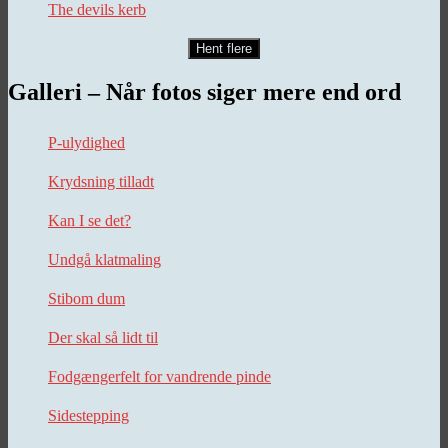
The devils kerb
Hent flere
Galleri – Når fotos siger mere end ord
P-ulydighed
Krydsning tilladt
Kan I se det?
Undgå klatmaling
Stibom dum
Der skal så lidt til
Fodgængerfelt for vandrende pinde
Sidestepping