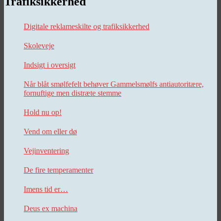
Trafiksikkerhed
Digitale reklameskilte og trafiksikkerhed
Skoleveje
Indsigt i oversigt
Når blåt smølfefelt behøver Gammelsmølfs antiautoritære,
fornuftige men distræte stemme
Hold nu op!
Vend om eller dø
Vejinventering
De fire temperamenter
Imens tid er…
Deus ex machina