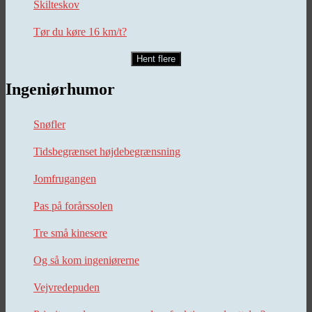
Skilteskov
Tør du køre 16 km/t?
Hent flere
Ingeniørhumor
Snøfler
Tidsbegrænset højdebegrænsning
Jomfrugangen
Pas på forårssolen
Tre små kinesere
Og så kom ingeniørerne
Vejvredepuden