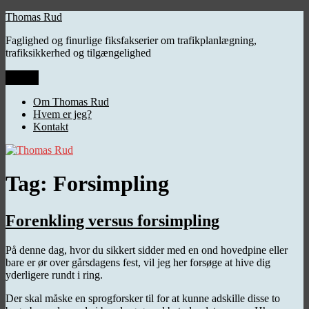
Videre
Thomas Rud
til
Faglighed og finurlige fiksfakserier om trafikplanlægning,
indhold
trafiksikkerhed og tilgængelighed
Menu
Om Thomas Rud
Hvem er jeg?
Kontakt
Tag:
Forsimpling
Forenkling versus forsimpling
På denne dag, hvor du sikkert sidder med en ond hovedpine eller
bare er ør over gårsdagens fest, vil jeg her forsøge at hive dig
yderligere rundt i ring.
Der skal måske en sprogforsker til for at kunne adskille disse to