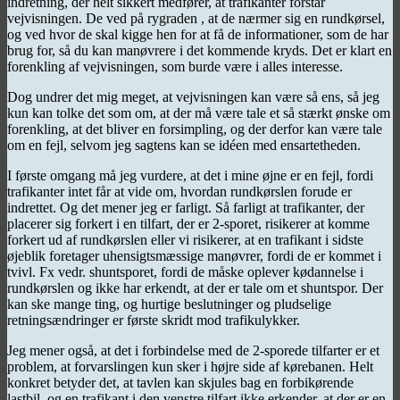
indretning, der helt sikkert medfører, at trafikanter forstår
vejvisningen. De ved på rygraden , at de nærmer sig en rundkørsel,
og ved hvor de skal kigge hen for at få de informationer, som de har
brug for, så du kan manøvrere i det kommende kryds. Det er klart en
forenkling af vejvisningen, som burde være i alles interesse.
Dog undrer det mig meget, at vejvisningen kan være så ens, så jeg
kun kan tolke det som om, at der må være tale et så stærkt ønske om
forenkling, at det bliver en forsimpling, og der derfor kan være tale
om en fejl, selvom jeg sagtens kan se idéen med ensartetheden.
I første omgang må jeg vurdere, at det i mine øjne er en fejl, fordi
trafikanter intet får at vide om, hvordan rundkørslen forude er
indrettet. Og det mener jeg er farligt. Så farligt at trafikanter, der
placerer sig forkert i en tilfart, der er 2-sporet, risikerer at komme
forkert ud af rundkørslen eller vi risikerer, at en trafikant i sidste
øjeblik foretager uhensigtsmæssige manøvrer, fordi de er kommet i
tvivl. Fx vedr. shuntsporet, fordi de måske oplever kødannelse i
rundkørslen og ikke har erkendt, at der er tale om et shuntspor. Der
kan ske mange ting, og hurtige beslutninger og pludselige
retningsændringer er første skridt mod trafikulykker.
Jeg mener også, at det i forbindelse med de 2-sporede tilfarter er et
problem, at forvarslingen kun sker i højre side af kørebanen. Helt
konkret betyder det, at tavlen kan skjules bag en forbikørende
lastbil, og en trafikant i den venstre tilfart ikke erkender, at der er en