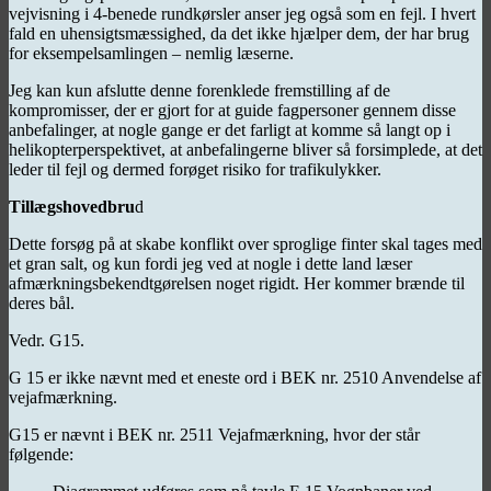
vejvisning i 4-benede rundkørsler anser jeg også som en fejl. I hvert
fald en uhensigtsmæssighed, da det ikke hjælper dem, der har brug
for eksempelsamlingen – nemlig læserne.
Jeg kan kun afslutte denne forenklede fremstilling af de
kompromisser, der er gjort for at guide fagpersoner gennem disse
anbefalinger, at nogle gange er det farligt at komme så langt op i
helikopterperspektivet, at anbefalingerne bliver så forsimplede, at det
leder til fejl og dermed forøget risiko for trafikulykker.
Tillægshovedbru
d
Dette forsøg på at skabe konflikt over sproglige finter skal tages med
et gran salt, og kun fordi jeg ved at nogle i dette land læser
afmærkningsbekendtgørelsen noget rigidt. Her kommer brænde til
deres bål.
Vedr. G15.
G 15 er ikke nævnt med et eneste ord i BEK nr. 2510 Anvendelse af
vejafmærkning.
G15 er nævnt i BEK nr. 2511 Vejafmærkning, hvor der står
følgende: