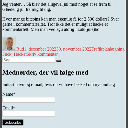
Jeg venter… Så blev det alligevel jul med noget at se frem til.
Glædelig jul fra mig til dig.
Hvor mange bitcoins kan man egentlig få for 2.500 dollars? Svar
gerne i kommentarfeltet. Tror ikke det er muligt at hacke et
kommentarfelt. Men man ved sgu aldrig i zulu(jule)tid.
Forfatter
Udgivet
Kategorier
T
Rud
1. december 2022
30. november 2022
Trafikplanlægning
til
Fuck
,
Hacket
Skriv kommentar
Søg
Hacket
Søg
efter:
Mednørder, der vil følge med
Indtast navn og e-mail, hvis du vil have besked om nye indlæg
Name*
Email*