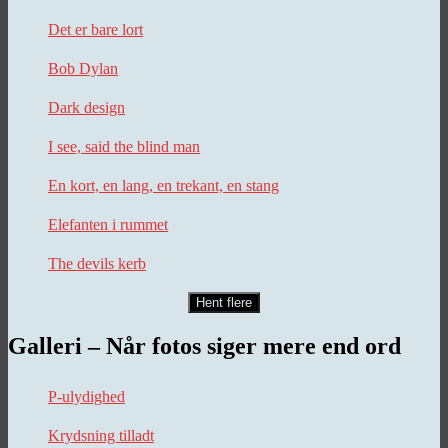
Det er bare lort
Bob Dylan
Dark design
I see, said the blind man
En kort, en lang, en trekant, en stang
Elefanten i rummet
The devils kerb
Hent flere
Galleri – Når fotos siger mere end ord
P-ulydighed
Krydsning tilladt