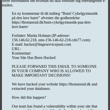
Mere information om hvordan du skal forholde dig efterfølgende e-
mailen.
En ny kommentar til dit indlæg “Bum! Cykelgymnastik
på den lave barre” afventer din godkendelse
https://thomasrud.dk/bum-cykelgymnastik-paa-den-
lave-barre/
Forfatter: Marita Holman (IP-adresse:
156.146.62.218, unn-156-146-62-218.cdn77.com)
E-mail: hacker@lingeservicepunt.com
URL:
Kommentar:
Your Site Has Been Hacked
PLEASE FORWARD THIS EMAIL TO SOMEONE
IN YOUR COMPANY WHO IS ALLOWED TO
MAKE IMPORTANT DECISIONS!
We have hacked your website https://thomasrud.dk and
extracted your databases.
How did this happen?
Our team has found a vulnerability within your site that