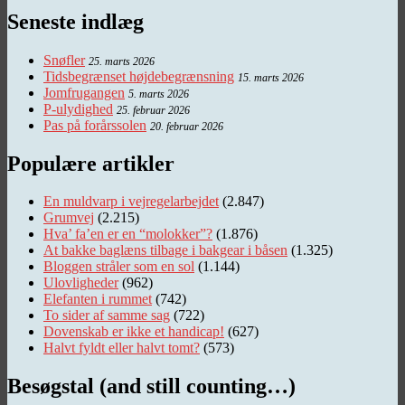
Seneste indlæg
Snøfler
25. marts 2026
Tidsbegrænset højdebegrænsning
15. marts 2026
Jomfrugangen
5. marts 2026
P-ulydighed
25. februar 2026
Pas på forårssolen
20. februar 2026
Populære artikler
En muldvarp i vejregelarbejdet
(2.847)
Grumvej
(2.215)
Hva’ fa’en er en “molokker”?
(1.876)
At bakke baglæns tilbage i bakgear i båsen
(1.325)
Bloggen stråler som en sol
(1.144)
Ulovligheder
(962)
Elefanten i rummet
(742)
To sider af samme sag
(722)
Dovenskab er ikke et handicap!
(627)
Halvt fyldt eller halvt tomt?
(573)
Besøgstal (and still counting…)