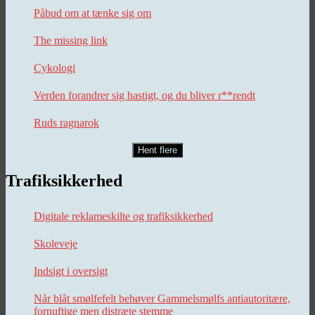
Påbud om at tænke sig om
The missing link
Cykologi
Verden forandrer sig hastigt, og du bliver r**rendt
Ruds ragnarok
Hent flere
Trafiksikkerhed
Digitale reklameskilte og trafiksikkerhed
Skoleveje
Indsigt i oversigt
Når blåt smølfefelt behøver Gammelsmølfs antiautoritære,
fornuftige men distræte stemme