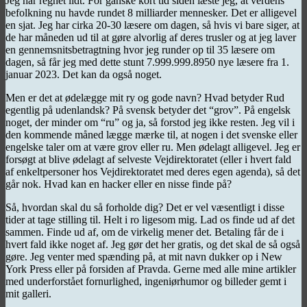
Jeg har regnet lidt. For ganske kort tid siden læste jeg, at verdens
befolkning nu havde rundet 8 milliarder mennesker. Det er alligevel
en sjat. Jeg har cirka 20-30 læsere om dagen, så hvis vi bare siger, at
de har måneden ud til at gøre alvorlig af deres trusler og at jeg laver
en gennemsnitsbetragtning hvor jeg runder op til 35 læsere om
dagen, så får jeg med dette stunt 7.999.999.8950 nye læsere fra 1.
januar 2023. Det kan da også noget.
Men er det at ødelægge mit ry og gode navn? Hvad betyder Rud
egentlig på udenlandsk? På svensk betyder det “grov”. På engelsk
noget, der minder om “ru” og ja, så forstod jeg ikke resten. Jeg vil i
den kommende måned lægge mærke til, at nogen i det svenske eller
engelske taler om at være grov eller ru. Men ødelagt alligevel. Jeg er
forsøgt at blive ødelagt af selveste Vejdirektoratet (eller i hvert fald
af enkeltpersoner hos Vejdirektoratet med deres egen agenda), så det
går nok. Hvad kan en hacker eller en nisse finde på?
Så, hvordan skal du så forholde dig? Det er vel væsentligt i disse
tider at tage stilling til. Helt i ro ligesom mig. Lad os finde ud af det
sammen. Finde ud af, om de virkelig mener det. Betaling får de i
hvert fald ikke noget af. Jeg gør det her gratis, og det skal de så også
gøre. Jeg venter med spænding på, at mit navn dukker op i New
York Press eller på forsiden af Pravda. Gerne med alle mine artikler
med underforstået fornurlighed, ingeniørhumor og billeder gemt i
mit galleri.