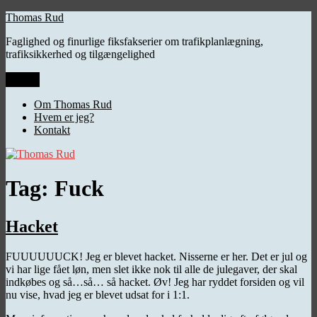
Videre
Thomas Rud
til
Faglighed og finurlige fiksfakserier om trafikplanlægning,
indhold
trafiksikkerhed og tilgængelighed
Menu
Om Thomas Rud
Hvem er jeg?
Kontakt
Tag:
Fuck
Hacket
FUUUUUUCK! Jeg er blevet hacket. Nisserne er her. Det er jul og
vi har lige fået løn, men slet ikke nok til alle de julegaver, der skal
indkøbes og så…så… så hacket. Øv! Jeg har ryddet forsiden og vil
nu vise, hvad jeg er blevet udsat for i 1:1.