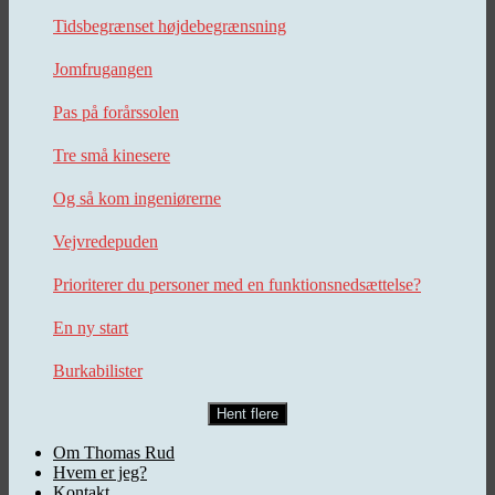
Tidsbegrænset højdebegrænsning
Jomfrugangen
Pas på forårssolen
Tre små kinesere
Og så kom ingeniørerne
Vejvredepuden
Prioriterer du personer med en funktionsnedsættelse?
En ny start
Burkabilister
Hent flere
Om Thomas Rud
Hvem er jeg?
Kontakt