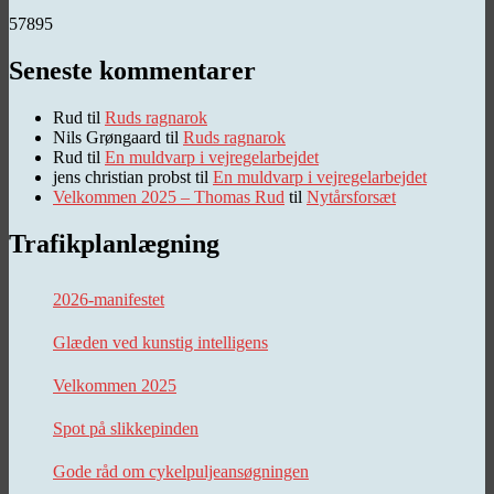
57895
Seneste kommentarer
Rud
til
Ruds ragnarok
Nils Grøngaard
til
Ruds ragnarok
Rud
til
En muldvarp i vejregelarbejdet
jens christian probst
til
En muldvarp i vejregelarbejdet
Velkommen 2025 – Thomas Rud
til
Nytårsforsæt
Trafikplanlægning
2026-manifestet
Glæden ved kunstig intelligens
Velkommen 2025
Spot på slikkepinden
Gode råd om cykelpuljeansøgningen