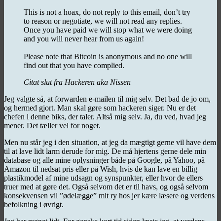
This is not a hoax, do not reply to this email, don’t try
to reason or negotiate, we will not read any replies.
Once you have paid we will stop what we were doing
and you will never hear from us again!
Please note that Bitcoin is anonymous and no one will
find out that you have complied.
Citat slut fra Hackeren aka Nissen
Jeg valgte så, at forwarden e-mailen til mig selv. Det bad de jo om,
og hermed gjort. Man skal gøre som hackeren siger. Nu er det
chefen i denne biks, der taler. Altså mig selv. Ja, du ved, hvad jeg
mener. Det tæller vel for noget.
Men nu står jeg i den situation, at jeg da mægtigt gerne vil have dem
til at lave lidt larm derude for mig. De må hjertens gerne dele min
database og alle mine oplysninger både på Google, på Yahoo, på
Amazon til nedsat pris eller på Wish, hvis de kan lave en billig
plastikmodel af mine udsagn og synspunkter, eller hvor de ellers
truer med at gøre det. Også selvom det er til havs, og også selvom
konsekvensen vil ”ødelægge” mit ry hos jer kære læsere og verdens
befolkning i øvrigt.