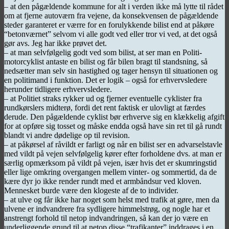
– at den pågældende kommune for alt i verden ikke må lytte til rådet
om at fjerne autoværn fra vejene, da konsekvensen de pågældende
steder garanteret er værre for en forulykkende bilist end at påkøre
“betonværnet” selvom vi alle godt ved eller tror vi ved, at det også
gør avs. Jeg har ikke prøvet det.
– at man selvfølgelig godt ved som bilist, at ser man en Politi-
motorcyklist antaste en bilist og får bilen bragt til standsning, så
nedsætter man selv sin hastighed og tager hensyn til situationen og
en politimand i funktion. Det er logik – også for erhvervsledere
herunder tidligere erhvervsledere.
– at Politiet straks rykker ud og fjerner eventuelle cyklister fra
rundkørslers midterø, fordi det rent faktisk er ulovligt at færdes
derude. Den pågældende cyklist bør erhverve sig en klækkelig afgift
for at opføre sig tosset og måske endda også have sin ret til gå rundt
blandt vi andre dødelige op til revision.
– at påkørsel af råvildt er farligt og når en bilist ser en advarselstavle
med vildt på vejen selvfølgelig kører efter forholdene dvs. at man er
særlig opmærksom på vildt på vejen, især hvis det er skumringstid
eller lige omkring overgangen mellem vinter- og sommertid, da de
kære dyr jo ikke render rundt med et armbåndsur ved kloven.
Mennesket burde være den klogeste af de to individer.
– at ulve og får ikke har noget som helst med trafik at gøre, men da
ulvene er indvandrere fra sydligere himmelstrøg, og nogle har et
anstrengt forhold til netop indvandringen, så kan der jo være en
underliggende grund til at netop disse “trafikanter” inddrages i en