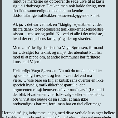
rundt på markerne og opfordrer de søde ulve til at kaste
sig ud i drabsorgier. Det kan man nok kalde farligt, men
slet ikke sammenlignet med den nu kendte
dødsensfarlige trafiksikkerhedsoverskyggende kunst.
Ak ja… det var vel nok en “kløgtig” øjenåbner, vi der
fik fra dansk topspecialiseret trafiksikkerhedsekspertise,
såsom …revisor og politi. Nu ved vi alle i det mindste,
hvad der er dødsens farligt på gader og stræder.!
Men… måske lige bortset fra Vagn Sørensen, formand
for Udvalget for teknik og miljø, der åbenbart kun har
mod til at pippe om, at andre kommuner har farligere
kunst end Vejen!
Helt ærligt Vagn Sørensen. Nu må du træde i karakter
og sætte dig i respekt, og hvor svært det end må
være…. vise bare en flig af kritisk sans overfor en ikke
specielt kyndig trafiksikkerhedspatrulje, der
argumenterer højt henover enhver rundkørsel (læs: ud i
det blå). Hvad enten vi er folkevalgte eller embedsfolk,
bør vi vist alle lægge os på sinde, at man ikke
nødvendigvis har ret, fordi man har en titel eller magt.
Hermed må jeg indrømme, at jeg med disse verbale lussinger hellere
må pakke mit gode grej, mine 23 års erfaring, mine velovervejede