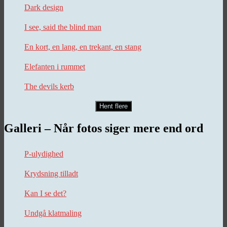
Dark design
I see, said the blind man
En kort, en lang, en trekant, en stang
Elefanten i rummet
The devils kerb
Hent flere
Galleri – Når fotos siger mere end ord
P-ulydighed
Krydsning tilladt
Kan I se det?
Undgå klatmaling