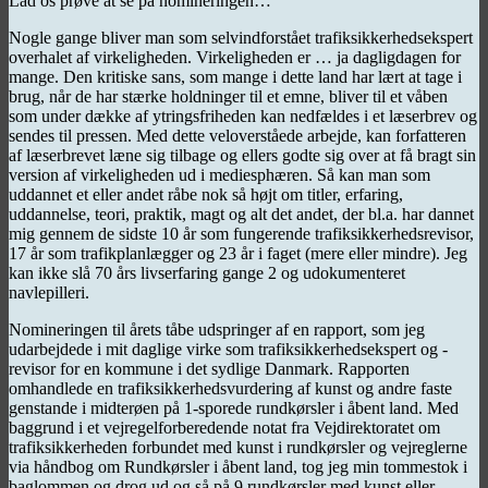
Lad os prøve at se på nomineringen…
Nogle gange bliver man som selvindforstået trafiksikkerhedsekspert
overhalet af virkeligheden. Virkeligheden er … ja dagligdagen for
mange. Den kritiske sans, som mange i dette land har lært at tage i
brug, når de har stærke holdninger til et emne, bliver til et våben
som under dække af ytringsfriheden kan nedfældes i et læserbrev og
sendes til pressen. Med dette veloverståede arbejde, kan forfatteren
af læserbrevet læne sig tilbage og ellers godte sig over at få bragt sin
version af virkeligheden ud i mediesphæren. Så kan man som
uddannet et eller andet råbe nok så højt om titler, erfaring,
uddannelse, teori, praktik, magt og alt det andet, der bl.a. har dannet
mig gennem de sidste 10 år som fungerende trafiksikkerhedsrevisor,
17 år som trafikplanlægger og 23 år i faget (mere eller mindre). Jeg
kan ikke slå 70 års livserfaring gange 2 og udokumenteret
navlepilleri.
Nomineringen til årets tåbe udspringer af en rapport, som jeg
udarbejdede i mit daglige virke som trafiksikkerhedsekspert og -
revisor for en kommune i det sydlige Danmark. Rapporten
omhandlede en trafiksikkerhedsvurdering af kunst og andre faste
genstande i midterøen på 1-sporede rundkørsler i åbent land. Med
baggrund i et vejregelforberedende notat fra Vejdirektoratet om
trafiksikkerheden forbundet med kunst i rundkørsler og vejreglerne
via håndbog om Rundkørsler i åbent land, tog jeg min tommestok i
baglommen og drog ud og så på 9 rundkørsler med kunst eller