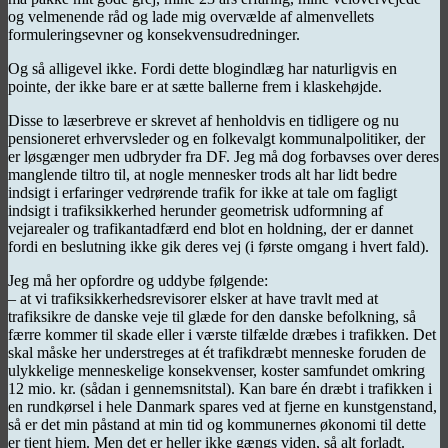
og velmenende råd og lade mig overvælde af almenvellets
formuleringsevner og konsekvensudredninger.
Og så alligevel ikke. Fordi dette blogindlæg har naturligvis en
pointe, der ikke bare er at sætte ballerne frem i klaskehøjde.
Disse to læserbreve er skrevet af henholdvis en tidligere og nu
pensioneret erhvervsleder og en folkevalgt kommunalpolitiker, der
er løsgænger men udbryder fra DF. Jeg må dog forbavses over deres
manglende tiltro til, at nogle mennesker trods alt har lidt bedre
indsigt i erfaringer vedrørende trafik for ikke at tale om fagligt
indsigt i trafiksikkerhed herunder geometrisk udformning af
vejarealer og trafikantadfærd end blot en holdning, der er dannet
fordi en beslutning ikke gik deres vej (i første omgang i hvert fald).
Jeg må her opfordre og uddybe følgende:
– at vi trafiksikkerhedsrevisorer elsker at have travlt med at
trafiksikre de danske veje til glæde for den danske befolkning, så
færre kommer til skade eller i værste tilfælde dræbes i trafikken. Det
skal måske her understreges at ét trafikdræbt menneske foruden de
ulykkelige menneskelige konsekvenser, koster samfundet omkring
12 mio. kr. (sådan i gennemsnitstal). Kan bare én dræbt i trafikken i
en rundkørsel i hele Danmark spares ved at fjerne en kunstgenstand,
så er det min påstand at min tid og kommunernes økonomi til dette
er tjent hjem. Men det er heller ikke gængs viden, så alt forladt.