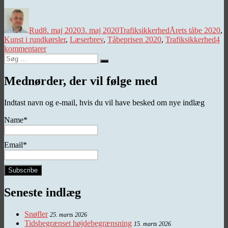
Forfatter
Udgivet
Kategorier
Tags
Rud
8. maj 2020
3. maj 2020
Trafiksikkerhed
Årets tåbe 2020
,
Kunst i rundkørsler
,
Læserbrev
,
Tåbeprisen 2020
,
Trafiksikkerhed
4
til
kommentarer
Søg
Årets
Søg
efter:
tåbe
2020
Mednørder, der vil følge med
Indtast navn og e-mail, hvis du vil have besked om nye indlæg
Name*
Email*
Seneste indlæg
Snøfler
25. marts 2026
Tidsbegrænset højdebegrænsning
15. marts 2026