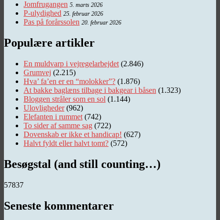
Jomfrugangen
5. marts 2026
P-ulydighed
25. februar 2026
Pas på forårssolen
20. februar 2026
Populære artikler
En muldvarp i vejregelarbejdet
(2.846)
Grumvej
(2.215)
Hva’ fa’en er en “molokker”?
(1.876)
At bakke baglæns tilbage i bakgear i båsen
(1.323)
Bloggen stråler som en sol
(1.144)
Ulovligheder
(962)
Elefanten i rummet
(742)
To sider af samme sag
(722)
Dovenskab er ikke et handicap!
(627)
Halvt fyldt eller halvt tomt?
(572)
Besøgstal (and still counting…)
57837
Seneste kommentarer