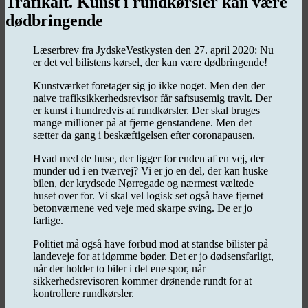
Trafikalt. Kunst i rundkørsler kan være
dødbringende
Læserbrev fra JydskeVestkysten den 27. april 2020: Nu
er det vel bilistens kørsel, der kan være dødbringende!
Kunstværket foretager sig jo ikke noget. Men den der
naive trafiksikkerhedsrevisor får saftsusemig travlt. Der
er kunst i hundredvis af rundkørsler. Der skal bruges
mange millioner på at fjerne genstandene. Men det
sætter da gang i beskæftigelsen efter coronapausen.
Hvad med de huse, der ligger for enden af en vej, der
munder ud i en tværvej? Vi er jo en del, der kan huske
bilen, der krydsede Nørregade og nærmest væltede
huset over for. Vi skal vel logisk set også have fjernet
betonværnene ved veje med skarpe sving. De er jo
farlige.
Politiet må også have forbud mod at standse bilister på
landeveje for at idømme bøder. Det er jo dødsensfarligt,
når der holder to biler i det ene spor, når
sikkerhedsrevisoren kommer drønende rundt for at
kontrollere rundkørsler.