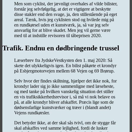
Men som cyklist, der jævnligt overhales af vilde bilister,
forstår jeg selvfølgelig, at det er vigtigere at beskytte
disse stakler end den svage, ja, den stillestående på eget
areal. Tænk, hvis jeg cyklisten stod og hvilede mig på
en rundkørsel uden et kunstværk, ja, så var jeg selv
ansvarlig for at blive skadet. Men jeg vil gerne være
med til at indstille revisoren til tåbeprisen 2020.
Trafik. Endnu en dødbringende trussel
Læserbrev fra JydskeVestkysten den 1. maj 2020: Så
skete det ulykkeligvis igen. En bilist påkørte et krondyr
på Esbjergmotorvejen mellem 68 Vejen og 69 Brørup.
Selv hvor der findes skiltning, hjælper det ikke nok, for
krondyr lader sig jo ikke sammenligne med læseheste,
og med tanke på hvilken vanskelig situation det stiller
en vis trafiksikkerhedsrevisor i, så må vi nok belave os
på, at alle krondyr bliver afskaffet. Præcis lige som de
dødsensfarlige kunstværker og træer i (blandt andet)
Vejens rundkørsler.
Det betyder ikke, at der skal sås tvivl, om de stygge får
skal afskaffes ved samme lejlighed, fordi de lusker