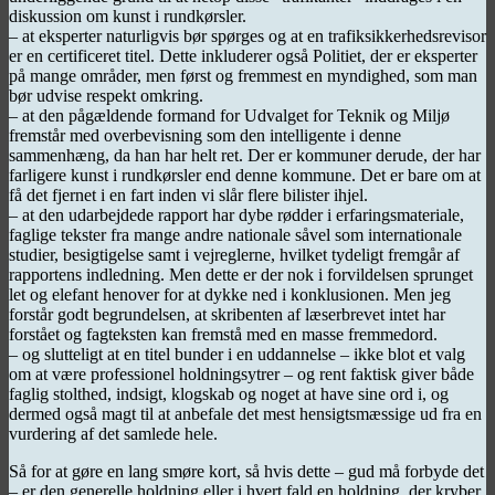
diskussion om kunst i rundkørsler.
– at eksperter naturligvis bør spørges og at en trafiksikkerhedsrevisor
er en certificeret titel. Dette inkluderer også Politiet, der er eksperter
på mange områder, men først og fremmest en myndighed, som man
bør udvise respekt omkring.
– at den pågældende formand for Udvalget for Teknik og Miljø
fremstår med overbevisning som den intelligente i denne
sammenhæng, da han har helt ret. Der er kommuner derude, der har
farligere kunst i rundkørsler end denne kommune. Det er bare om at
få det fjernet i en fart inden vi slår flere bilister ihjel.
– at den udarbejdede rapport har dybe rødder i erfaringsmateriale,
faglige tekster fra mange andre nationale såvel som internationale
studier, besigtigelse samt i vejreglerne, hvilket tydeligt fremgår af
rapportens indledning. Men dette er der nok i forvildelsen sprunget
let og elefant henover for at dykke ned i konklusionen. Men jeg
forstår godt begrundelsen, at skribenten af læserbrevet intet har
forstået og fagteksten kan fremstå med en masse fremmedord.
– og slutteligt at en titel bunder i en uddannelse – ikke blot et valg
om at være professionel holdningsytrer – og rent faktisk giver både
faglig stolthed, indsigt, klogskab og noget at have sine ord i, og
dermed også magt til at anbefale det mest hensigtsmæssige ud fra en
vurdering af det samlede hele.
Så for at gøre en lang smøre kort, så hvis dette – gud må forbyde det
– er den generelle holdning eller i hvert fald en holdning, der kryber