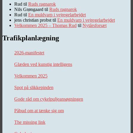
Rud
til
Ruds ragnarok
Nils Grøngaard
til
Ruds ragnarok
Rud
til
En muldvarp i vejregelarbejdet
jens christian probst
til
En muldvarp i vejregelarbejdet
Velkommen 2025 – Thomas Rud
til
Nytårsforsæt
Trafikplanlægning
2026-manifestet
Glæden ved kunstig intelligens
Velkommen 2025
Spot på slikkepinden
Gode råd om cykelpuljeansøgningen
Påbud om at tænke sig om
The missing link