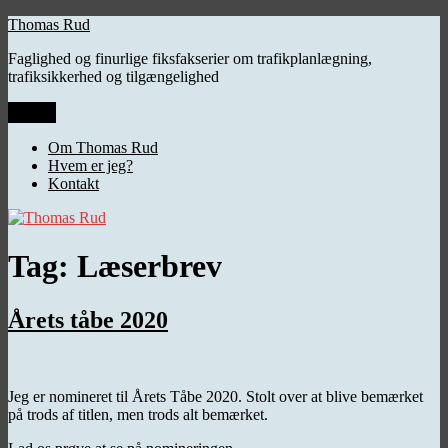
Videre
Thomas Rud
til
Faglighed og finurlige fiksfakserier om trafikplanlægning,
indhold
trafiksikkerhed og tilgængelighed
Menu
Om Thomas Rud
Hvem er jeg?
Kontakt
Tag:
Læserbrev
Årets tåbe 2020
Jeg er nomineret til Årets Tåbe 2020. Stolt over at blive bemærket
på trods af titlen, men trods alt bemærket.