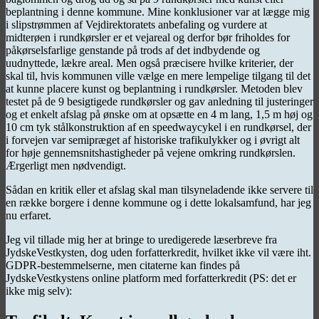
beplantning i denne kommune. Mine konklusioner var at lægge mig
i slipstrømmen af Vejdirektoratets anbefaling og vurdere at
midterøen i rundkørsler er et vejareal og derfor bør friholdes for
påkørselsfarlige genstande på trods af det indbydende og
uudnyttede, lækre areal. Men også præcisere hvilke kriterier, der
skal til, hvis kommunen ville vælge en mere lempelige tilgang til det
at kunne placere kunst og beplantning i rundkørsler. Metoden blev
testet på de 9 besigtigede rundkørsler og gav anledning til justeringer
og et enkelt afslag på ønske om at opsætte en 4 m lang, 1,5 m høj og
10 cm tyk stålkonstruktion af en speedwaycykel i en rundkørsel, der
i forvejen var semipræget af historiske trafikulykker og i øvrigt alt
for høje gennemsnitshastigheder på vejene omkring rundkørslen.
Ærgerligt men nødvendigt.
Sådan en kritik eller et afslag skal man tilsyneladende ikke servere til
en række borgere i denne kommune og i dette lokalsamfund, har jeg
nu erfaret.
Jeg vil tillade mig her at bringe to uredigerede læserbreve fra
JydskeVestkysten, dog uden forfatterkredit, hvilket ikke vil være iht.
GDPR-bestemmelserne, men citaterne kan findes på
JydskeVestkystens online platform med forfatterkredit (PS: det er
ikke mig selv):