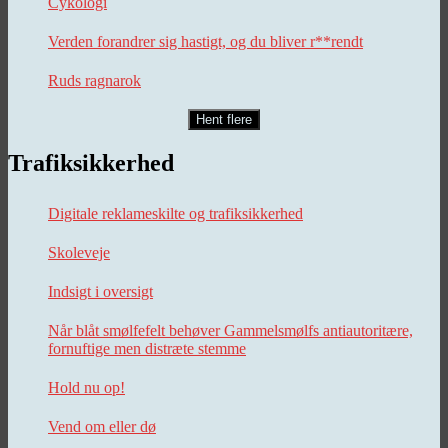
Cykologi
Verden forandrer sig hastigt, og du bliver r**rendt
Ruds ragnarok
Hent flere
Trafiksikkerhed
Digitale reklameskilte og trafiksikkerhed
Skoleveje
Indsigt i oversigt
Når blåt smølfefelt behøver Gammelsmølfs antiautoritære,
fornuftige men distræte stemme
Hold nu op!
Vend om eller dø