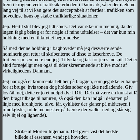
frem i krogene vedr. trafiksikkerheden i Danmark, så er der dæleme
lang vej til at vi kan gøre det uacceptabelt at færdes i trafikken som
hovedløse høns og skabe trafikfarlige situationer.
Jep. Hertil slut blev jeg lidt spids. Det var ikke min mening, da der
ingen faglig belæg er for nogle af mine udtalelser – det var kun min
holdning med en tilknyttet begrundelse.
Så med denne holdning i baghovedet må jeg desværre sende
nomineringen retur til skribenterne af disse to læserbreve. De
fortjener prisen mere end jeg. Tillykke og tak for jeres indspil. Det er
altid fornøjeligt men også til tider skræmmende at blive mødt af
virkelighedens Danmark.
Jeg har også et kommentarfelt her på bloggen, som jeg ikke er bange
for at bruge, hvis tonen dog holdes sober og ikke nedladende. Giv
los (åh nej, dette er jo et uddød dyr i DK. Det må være en kunst at få
den bragt tilbage til naturen, så også den kan indgå i debatten på
linje med kronhjorte, ulve, får, cyklister der glaner på midterøen i
rundkørsler, fulde mennesker på bænke der vælter ned og slår sig
selv ihjel og lignende).
Stribe af Morten Ingemann. Det giver vist det bedste
billede af essensen vendt på hovedet.