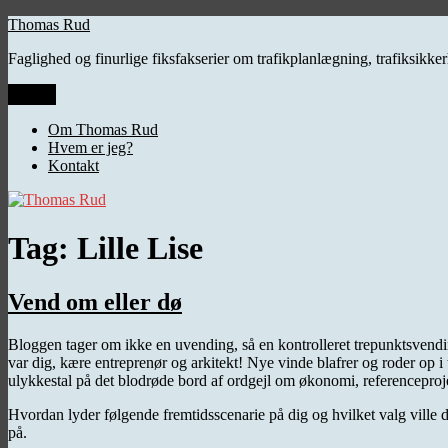
Videre
Thomas Rud
til
Faglighed og finurlige fiksfakserier om trafikplanlægning, trafiksikk
indhold
Menu
Om Thomas Rud
Hvem er jeg?
Kontakt
Tag:
Lille Lise
Vend om eller dø
Bloggen tager om ikke en uvending, så en kontrolleret trepunktsvendi
var dig, kære entreprenør og arkitekt! Nye vinde blafrer og roder op i
ulykkestal på det blodrøde bord af ordgejl om økonomi, referenceprojek
Hvordan lyder følgende fremtidsscenarie på dig og hvilket valg ville d
på.