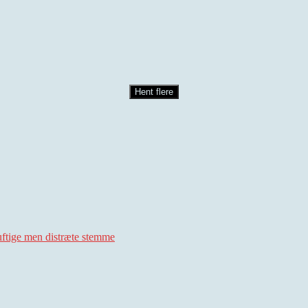
Hent flere
uftige men distræte stemme