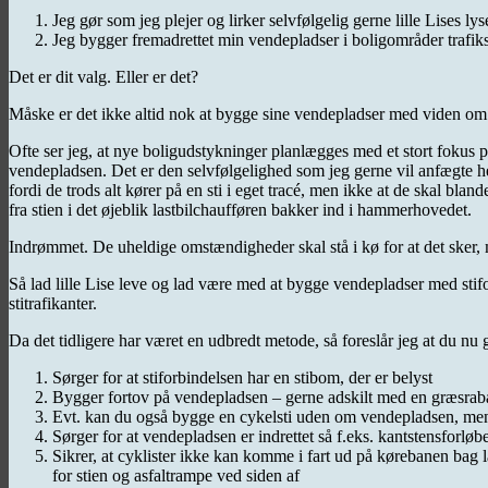
Jeg gør som jeg plejer og lirker selvfølgelig gerne lille Lises l
Jeg bygger fremadrettet min vendepladser i boligområder trafiksik
Det er dit valg. Eller er det?
Måske er det ikke altid nok at bygge sine vendepladser med viden om hv
Ofte ser jeg, at nye boligudstykninger planlægges med et stort fokus på
vendepladsen. Det er den selvfølgelighed som jeg gerne vil anfægte her.
fordi de trods alt kører på en sti i eget tracé, men ikke at de skal bl
fra stien i det øjeblik lastbilchaufføren bakker ind i hammerhovedet.
Indrømmet. De uheldige omstændigheder skal stå i kø for at det sker, m
Så lad lille Lise leve og lad være med at bygge vendepladser med stifo
stitrafikanter.
Da det tidligere har været en udbredt metode, så foreslår jeg at du nu
Sørger for at stiforbindelsen har en stibom, der er belyst
Bygger fortov på vendepladsen – gerne adskilt med en græsrabat
Evt. kan du også bygge en cykelsti uden om vendepladsen, men d
Sørger for at vendepladsen er indrettet så f.eks. kantstensforløb
Sikrer, at cyklister ikke kan komme i fart ud på kørebanen bag l
for stien og asfaltrampe ved siden af