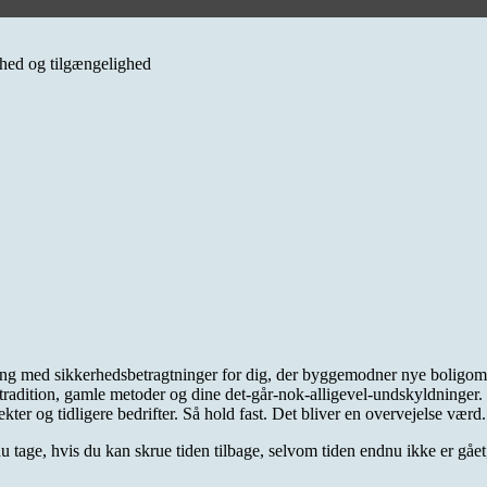
erhed og tilgængelighed
ng med sikkerhedsbetragtninger for dig, der byggemodner nye boligområd
 tradition, gamle metoder og dine det-går-nok-alligevel-undskyldninger.
ter og tidligere bedrifter. Så hold fast. Det bliver en overvejelse værd.
u tage, hvis du kan skrue tiden tilbage, selvom tiden endnu ikke er gået,