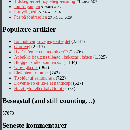
Tidsbegrænset højdebegrænsning
15. marts 2026
Jomfrugangen
5. marts 2026
P-ulydighed
25. februar 2026
Pas på forårssolen
20. februar 2026
Populære artikler
En muldvarp i vejregelarbejdet
(2.847)
Grumvej
(2.215)
Hva’ fa’en er en “molokker”?
(1.876)
At bakke baglæns tilbage i bakgear i båsen
(1.325)
Bloggen stråler som en sol
(1.144)
Ulovligheder
(962)
Elefanten i rummet
(742)
To sider af samme sag
(722)
Dovenskab er ikke et handicap!
(627)
Halvt fyldt eller halvt tomt?
(573)
Besøgstal (and still counting…)
57873
Seneste kommentarer