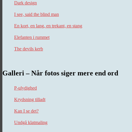
Dark design
I see, said the blind man
En kort, en lang, en trekant, en stang
Elefanten i rummet
The devils kerb
Galleri – Når fotos siger mere end ord
P-ulydighed
Krydsning tilladt
Kan I se det?
Undgå klatmaling