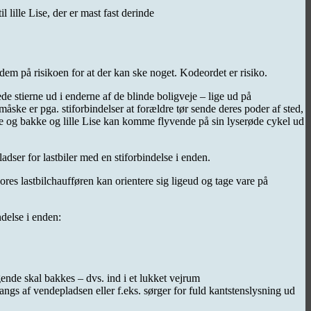
 lille Lise, der er mast fast derinde
dem på risikoen for at der kan ske noget. Kodeordet er risiko.
de stierne ud i enderne af de blinde boligveje – lige ud på
måske er pga. stiforbindelser at forældre tør sende deres poder af sted,
ende og bakke og lille Lise kan komme flyvende på sin lyserøde cykel ud
dser for lastbiler med en stiforbindelse i enden.
res lastbilchaufføren kan orientere sig ligeud og tage vare på
ndelse i enden:
gende skal bakkes – dvs. ind i et lukket vejrum
angs af vendepladsen eller f.eks. sørger for fuld kantstenslysning ud