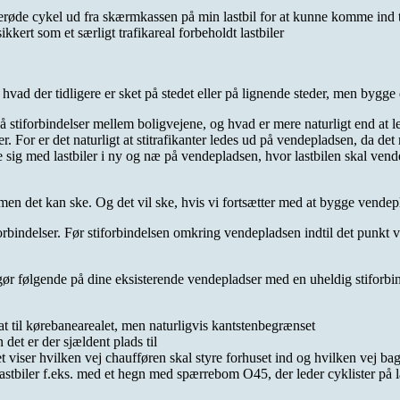
yserøde cykel ud fra skærmkassen på min lastbil for at kunne komme ind til
kert som et særligt trafikareal forbeholdt lastbiler
ad der tidligere er sket på stedet eller på lignende steder, men bygge 
 stiforbindelser mellem boligvejene, og hvad er mere naturligt end at le
 For er det naturligt at stitrafikanter ledes ud på vendepladsen, da det 
ande sig med lastbiler i ny og næ på vendepladsen, hvor lastbilen skal v
en det kan ske. Og det vil ske, hvis vi fortsætter med at bygge vendepla
rbindelser. Før stiforbindelsen omkring vendepladsen indtil det punkt vo
 gør følgende på dine eksisterende vendepladser med en uheldig stiforbi
 til kørebanearealet, men naturligvis kantstenbegrænset
et er der sjældent plads til
et viser hvilken vej chaufføren skal styre forhuset ind og hvilken vej ba
astbiler f.eks. med et hegn med spærrebom O45, der leder cyklister på l