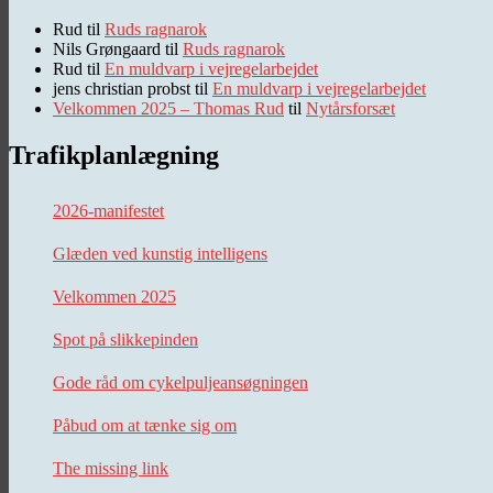
Rud
til
Ruds ragnarok
Nils Grøngaard
til
Ruds ragnarok
Rud
til
En muldvarp i vejregelarbejdet
jens christian probst
til
En muldvarp i vejregelarbejdet
Velkommen 2025 – Thomas Rud
til
Nytårsforsæt
Trafikplanlægning
2026-manifestet
Glæden ved kunstig intelligens
Velkommen 2025
Spot på slikkepinden
Gode råd om cykelpuljeansøgningen
Påbud om at tænke sig om
The missing link