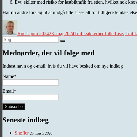
Evt. skilter med risiko for lastbiltrafik fra stien, hvilket nok
Har du andre forslag til at undgå lille Lises alt for tidligere lemlæst
Forfatter
Udgivet
Kategorier
Tags
Rud
1. juni 2024
23. maj 2024
Trafiksikkerhed
Lille Lise
,
Trafi
Søg
Søg
efter:
Mednørder, der vil følge med
Indtast navn og e-mail, hvis du vil have besked om nye indlæg
Name*
Email*
Seneste indlæg
Snøfler
25. marts 2026