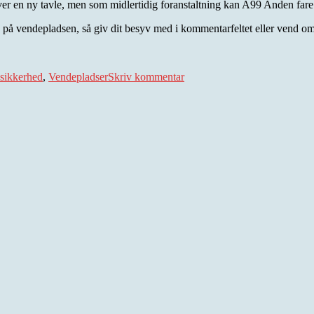
 kræver en ny tavle, men som midlertidig foranstaltning kan A99 Anden far
else på vendepladsen, så giv dit besyv med i kommentarfeltet eller vend o
til
Vend
ksikkerhed
,
Vendepladser
Skriv kommentar
om
eller
dø