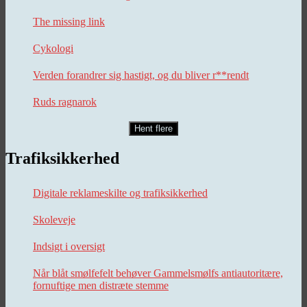
The missing link
Cykologi
Verden forandrer sig hastigt, og du bliver r**rendt
Ruds ragnarok
Hent flere
Trafiksikkerhed
Digitale reklameskilte og trafiksikkerhed
Skoleveje
Indsigt i oversigt
Når blåt smølfefelt behøver Gammelsmølfs antiautoritære,
fornuftige men distræte stemme