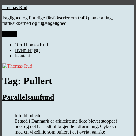
Videre
Thomas Rud
til
Faglighed og finurlige fiksfakserier om trafikplanlægning,
indhold
trafiksikkerhed og tilgængelighed
Menu
Om Thomas Rud
Hvem er jeg?
Kontakt
Tag:
Pullert
Parallelsamfund
Info til billedet
Et sted i Danmark er arkitekterne ikke blevet stoppet i
tide, og det har ledt til følgende udformning. Cykelsti
med en vigelinje som pullert i et i øvrigt ganske