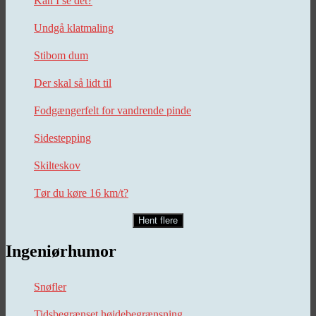
Kan I se det?
Undgå klatmaling
Stibom dum
Der skal så lidt til
Fodgængerfelt for vandrende pinde
Sidestepping
Skilteskov
Tør du køre 16 km/t?
Hent flere
Ingeniørhumor
Snøfler
Tidsbegrænset højdebegrænsning