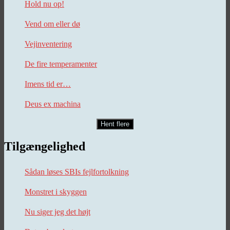
Hold nu op!
Vend om eller dø
Vejinventering
De fire temperamenter
Imens tid er…
Deus ex machina
Hent flere
Tilgængelighed
Sådan løses SBIs fejlfortolkning
Monstret i skyggen
Nu siger jeg det højt