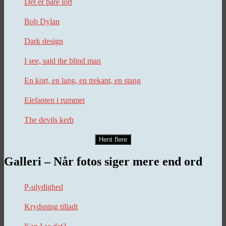
Det er bare lort
Bob Dylan
Dark design
I see, said the blind man
En kort, en lang, en trekant, en stang
Elefanten i rummet
The devils kerb
Hent flere
Galleri – Når fotos siger mere end ord
P-ulydighed
Krydsning tilladt