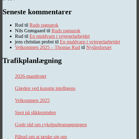
Seneste kommentarer
Rud
til
Ruds ragnarok
Nils Grøngaard
til
Ruds ragnarok
Rud
til
En muldvarp i vejregelarbejdet
jens christian probst
til
En muldvarp i vejregelarbejdet
Velkommen 2025 – Thomas Rud
til
Nytårsforsæt
Trafikplanlægning
2026-manifestet
Glæden ved kunstig intelligens
Velkommen 2025
Spot på slikkepinden
Gode råd om cykelpuljeansøgningen
Påbud om at tænke sig om