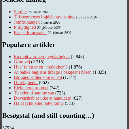
Snøfler
25. marts 2026
Tidsbegrænset højdebegrænsning
15. marts 2026
Jomfrugangen
5. marts 2026
P-ulydighed
25. februar 2026
Pas på forårssolen
20. februar 2026
Populære artikler
En muldvarp i vejregelarbejdet
(2.848)
Grumvej
(2.215)
Hva’ fa’en er en “molokker”?
(1.876)
At bakke baglæns tilbage i bakgear i båsen
(1.325)
Bloggen stråler som en sol
(1.144)
Ulovligheder
(962)
Elefanten i rummet
(742)
To sider af samme sag
(723)
Dovenskab er ikke et handicap!
(627)
Halvt fyldt eller halvt tomt?
(573)
Besøgstal (and still counting…)
57934