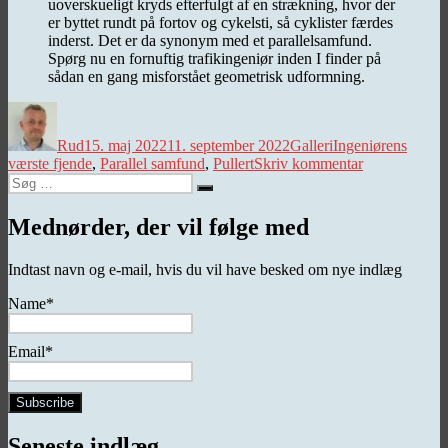
uoverskueligt kryds efterfulgt af en strækning, hvor der
er byttet rundt på fortov og cykelsti, så cyklister færdes
inderst. Det er da synonym med et parallelsamfund.
Spørg nu en fornuftig trafikingeniør inden I finder på
sådan en gang misforstået geometrisk udformning.
Forfatter
Udgivet
Kategorier
Tags
Rud
15. maj 2022
11. september 2022
Galleri
Ingeniørens
til
værste fjende
,
Parallel samfund
,
Pullert
Skriv kommentar
Søg
Parallelsamf
Søg
efter:
Mednørder, der vil følge med
Indtast navn og e-mail, hvis du vil have besked om nye indlæg
Name*
Email*
Seneste indlæg