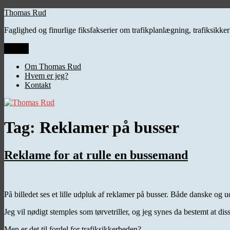
Videre
Thomas Rud
til
Faglighed og finurlige fiksfakserier om trafikplanlægning, trafiksikk
indhold
Menu
Om Thomas Rud
Hvem er jeg?
Kontakt
Tag:
Reklamer på busser
Reklame for at rulle en bussemand
På billedet ses et lille udpluk af reklamer på busser. Både danske og
Jeg vil nødigt stemples som tørvetriller, og jeg synes da bestemt at d
Men er det til fordel for trafiksikkerheden?