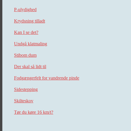
P-ulydighed
Krydsning tilladt
Kan I se det?
Undgå klatmaling
Stibom dum
Der skal så lidt til
Fodgængerfelt for vandrende pinde
Sidestepping
Skilteskov
Tør du køre 16 km/t?