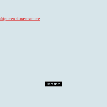
uftige men distræte stemme
Hent flere