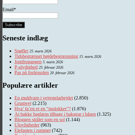
Email*
Seneste indlæg
Snøfler
25. marts 2026
Tidsbegrænset højdebegrænsning
15. marts 2026
Jomfrugangen
5. marts 2026
P-ulydighed
25. februar 2026
Pas på forårssolen
20. februar 2026
Populære artikler
En muldvarp i vejregelarbejdet
(2.850)
Grumvej
(2.215)
Hva’ fa’en er en “molokker”?
(1.876)
At bakke baglæns tilbage i bakgear i båsen
(1.325)
Bloggen stråler som en sol
(1.144)
Ulovligheder
(963)
Elefanten i rummet
(742)