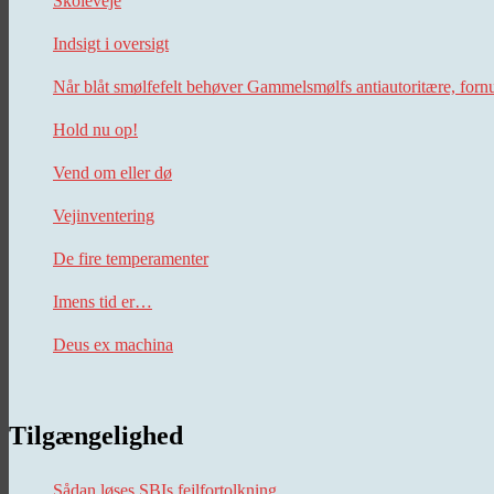
Skoleveje
Indsigt i oversigt
Når blåt smølfefelt behøver Gammelsmølfs antiautoritære, forn
Hold nu op!
Vend om eller dø
Vejinventering
De fire temperamenter
Imens tid er…
Deus ex machina
Tilgængelighed
Sådan løses SBIs fejlfortolkning