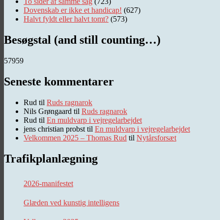
To sider af samme sag
(723)
Dovenskab er ikke et handicap!
(627)
Halvt fyldt eller halvt tomt?
(573)
Besøgstal (and still counting…)
57959
Seneste kommentarer
Rud
til
Ruds ragnarok
Nils Grøngaard
til
Ruds ragnarok
Rud
til
En muldvarp i vejregelarbejdet
jens christian probst
til
En muldvarp i vejregelarbejdet
Velkommen 2025 – Thomas Rud
til
Nytårsforsæt
Trafikplanlægning
2026-manifestet
Glæden ved kunstig intelligens