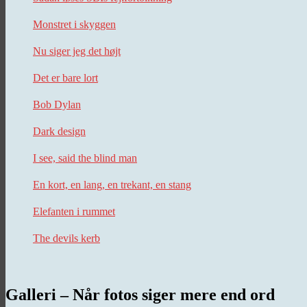
Monstret i skyggen
Nu siger jeg det højt
Det er bare lort
Bob Dylan
Dark design
I see, said the blind man
En kort, en lang, en trekant, en stang
Elefanten i rummet
The devils kerb
Galleri – Når fotos siger mere end ord