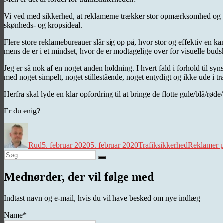
Vi ved med sikkerhed, at reklamerne trækker stor opmærksomhed og de
skønheds- og kropsideal.
Flere store reklamebureauer slår sig op på, hvor stor og effektiv en ka
mens de er i et mindset, hvor de er modtagelige over for visuelle buds
Jeg er så nok af en noget anden holdning. I hvert fald i forhold til sy
med noget simpelt, noget stillestående, noget entydigt og ikke ude i t
Herfra skal lyde en klar opfordring til at bringe de flotte gule/blå/røde
Er du enig?
Forfatter
Udgivet
Kategorier
Tags
Rud
5. februar 2020
5. februar 2020
Trafiksikkerhed
Reklamer p
Søg
Søg
efter:
Mednørder, der vil følge med
Indtast navn og e-mail, hvis du vil have besked om nye indlæg
Name*