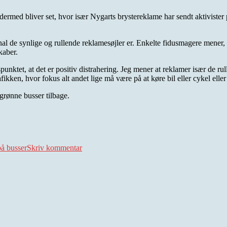
rmed bliver set, hvor især Nygarts brystereklame har sendt aktiviste
nal de synlige og rullende reklamesøjler er. Enkelte fidusmagere mener, 
kaber.
nspunktet, at det er positiv distrahering. Jeg mener at reklamer især de r
rafikken, hvor fokus alt andet lige må være på at køre bil eller cykel el
/grønne busser tilbage.
til
Reklame
å busser
Skriv kommentar
for
at
rulle
en
bussemand