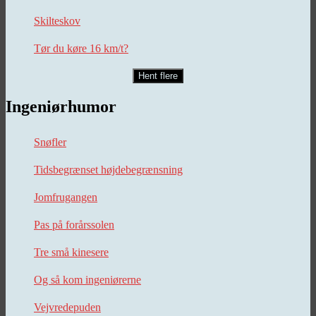
Skilteskov
Tør du køre 16 km/t?
Hent flere
Ingeniørhumor
Snøfler
Tidsbegrænset højdebegrænsning
Jomfrugangen
Pas på forårssolen
Tre små kinesere
Og så kom ingeniørerne
Vejvredepuden