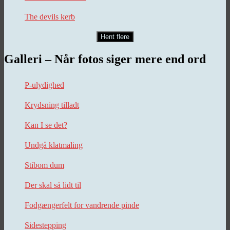
The devils kerb
Hent flere
Galleri – Når fotos siger mere end ord
P-ulydighed
Krydsning tilladt
Kan I se det?
Undgå klatmaling
Stibom dum
Der skal så lidt til
Fodgængerfelt for vandrende pinde
Sidestepping