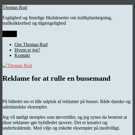
Videre
Thomas Rud
til
Faglighed og finurlige fiksfakserier om trafikplanlægning,
indhold
trafiksikkerhed og tilgængelighed
Menu
Om Thomas Rud
Hvem er jeg?
Kontakt
Reklame for at rulle en bussemand
På billedet ses et lille udpluk af reklamer på busser. Både danske og
udenlandske eksempler.
Jeg vil nødigt stemples som tørvetriller, og jeg synes da bestemt at
disse reklamer gør bybilledet sjovere. Det er kreativt og
underholdende. Med vilje og enkelte eksempler på modvilligt.