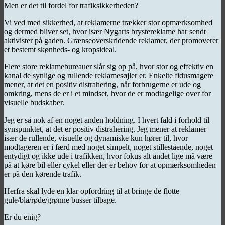
Men er det til fordel for trafiksikkerheden?
Vi ved med sikkerhed, at reklamerne trækker stor opmærksomhed
og dermed bliver set, hvor især Nygarts brystereklame har sendt
aktivister på gaden. Grænseoverskridende reklamer, der promoverer
et bestemt skønheds- og kropsideal.
Flere store reklamebureauer slår sig op på, hvor stor og effektiv en
kanal de synlige og rullende reklamesøjler er. Enkelte fidusmagere
mener, at det en positiv distrahering, når forbrugerne er ude og
omkring, mens de er i et mindset, hvor de er modtagelige over for
visuelle budskaber.
Jeg er så nok af en noget anden holdning. I hvert fald i forhold til
synspunktet, at det er positiv distrahering. Jeg mener at reklamer
især de rullende, visuelle og dynamiske kun hører til, hvor
modtageren er i færd med noget simpelt, noget stillestående, noget
entydigt og ikke ude i trafikken, hvor fokus alt andet lige må være
på at køre bil eller cykel eller der er behov for at opmærksomheden
er på den kørende trafik.
Herfra skal lyde en klar opfordring til at bringe de flotte
gule/blå/røde/grønne busser tilbage.
Er du enig?