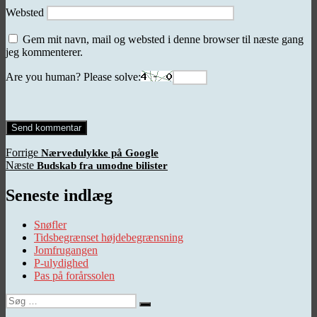
Websted
Gem mit navn, mail og websted i denne browser til næste gang
jeg kommenterer.
Are you human? Please solve:
Indlægsnavigation
Forrige
Forrige
Nærvedulykke på Google
Næste
indlæg:
Næste
Budskab fra umodne bilister
indlæg:
Seneste indlæg
Snøfler
Tidsbegrænset højdebegrænsning
Jomfrugangen
P-ulydighed
Pas på forårssolen
Søg
Søg
efter: