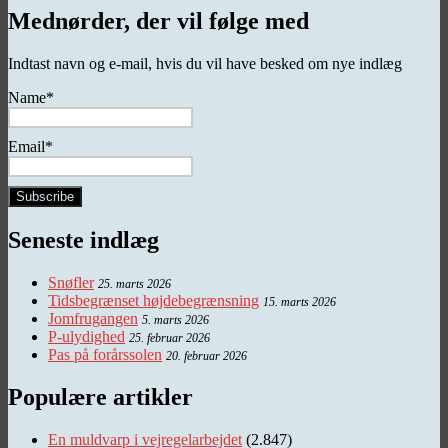
Mednørder, der vil følge med
Indtast navn og e-mail, hvis du vil have besked om nye indlæg
Name*
Email*
Seneste indlæg
Snøfler
25. marts 2026
Tidsbegrænset højdebegrænsning
15. marts 2026
Jomfrugangen
5. marts 2026
P-ulydighed
25. februar 2026
Pas på forårssolen
20. februar 2026
Populære artikler
En muldvarp i vejregelarbejdet
(2.847)