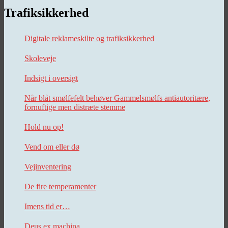
Trafiksikkerhed
Digitale reklameskilte og trafiksikkerhed
Skoleveje
Indsigt i oversigt
Når blåt smølfefelt behøver Gammelsmølfs antiautoritære,
fornuftige men distræte stemme
Hold nu op!
Vend om eller dø
Vejinventering
De fire temperamenter
Imens tid er…
Deus ex machina