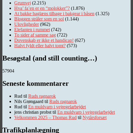
Grumvej
(2.215)
Hva’ fa’en er en “molokker”?
(1.876)
At bakke baglæns tilbage i bakgear i båsen
(1.325)
Bloggen stråler som en sol
(1.144)
Ulovligheder
(962)
Elefanten i rummet
(742)
To sider af samme sag
(722)
Dovenskab er ikke et handicap!
(627)
Halvt fyldt eller halvt tomt?
(573)
Besøgstal (and still counting…)
57904
Seneste kommentarer
Rud
til
Ruds ragnarok
Nils Grøngaard
til
Ruds ragnarok
Rud
til
En muldvarp i vejregelarbejdet
jens christian probst
til
En muldvarp i vejregelarbejdet
Velkommen 2025 – Thomas Rud
til
Nytårsforsæt
Trafikplanlægning