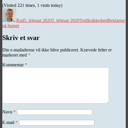
(Visited 221 times, 1 visits today)
Forfatter
Udgivet
Kategorier
Tags
Rud
5. februar 2020
5. februar 2020
Trafiksikkerhed
Reklamer
på busser
Skriv et svar
Din e-mailadresse vil ikke blive publiceret.
Krævede felter er
markeret med
*
Kommentar
*
Navn
*
E-mail
*