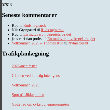
57813
Seneste kommentarer
Rud
til
Ruds ragnarok
Nils Grøngaard
til
Ruds ragnarok
Rud
til
En muldvarp i vejregelarbejdet
jens christian probst
til
En muldvarp i vejregelarbejdet
Velkommen 2025 – Thomas Rud
til
Nytårsforsæt
Trafikplanlægning
2026-manifestet
Glæden ved kunstig intelligens
Velkommen 2025
Spot på slikkepinden
Gode råd om cykelpuljeansøgningen