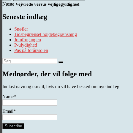
Næste
indlæg:
Næste
Vejvrede versus vejligegyldighed
indlæg:
Seneste indlæg
Snøfler
Tidsbegrænset højdebegrænsning
Jomfrugangen
P-ulydighed
Pas på forårssolen
Søg
Søg
efter:
Mednørder, der vil følge med
Indtast navn og e-mail, hvis du vil have besked om nye indlæg
Name*
Email*