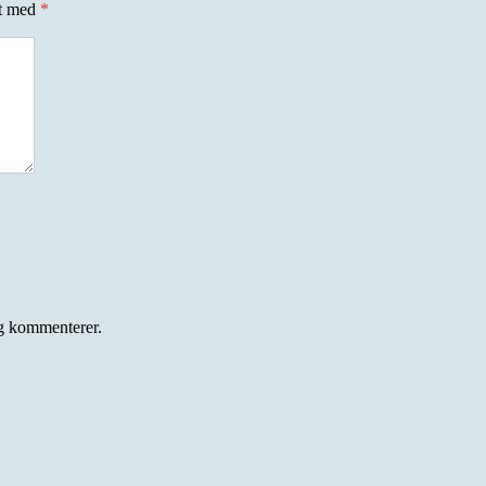
et med
*
eg kommenterer.