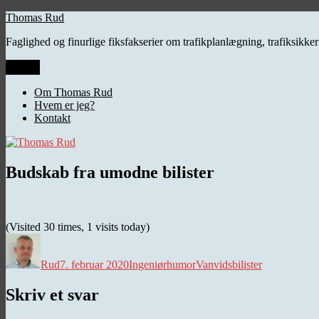
Videre
Thomas Rud
til
Faglighed og finurlige fiksfakserier om trafikplanlægning, trafiksikk
indhold
Menu
Om Thomas Rud
Hvem er jeg?
Kontakt
Budskab fra umodne bilister
(Visited 30 times, 1 visits today)
Forfatter
Udgivet
Kategorier
Tags
Rud
7. februar 2020
Ingeniørhumor
Vanvidsbilister
Skriv et svar