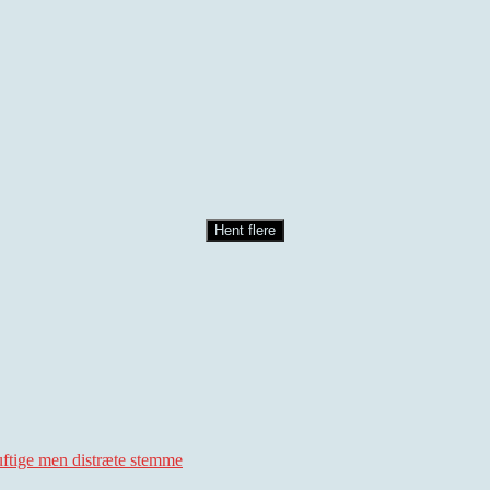
Hent flere
uftige men distræte stemme