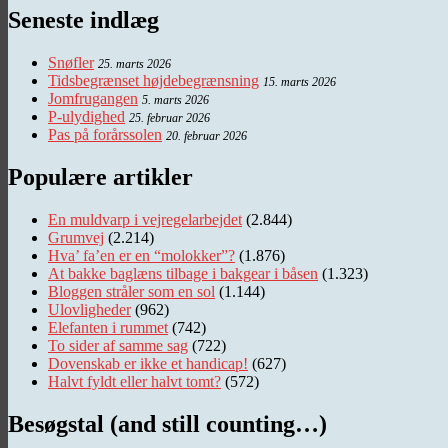
Seneste indlæg
Snøfler
25. marts 2026
Tidsbegrænset højdebegrænsning
15. marts 2026
Jomfrugangen
5. marts 2026
P-ulydighed
25. februar 2026
Pas på forårssolen
20. februar 2026
Populære artikler
En muldvarp i vejregelarbejdet
(2.844)
Grumvej
(2.214)
Hva’ fa’en er en “molokker”?
(1.876)
At bakke baglæns tilbage i bakgear i båsen
(1.323)
Bloggen stråler som en sol
(1.144)
Ulovligheder
(962)
Elefanten i rummet
(742)
To sider af samme sag
(722)
Dovenskab er ikke et handicap!
(627)
Halvt fyldt eller halvt tomt?
(572)
Besøgstal (and still counting…)