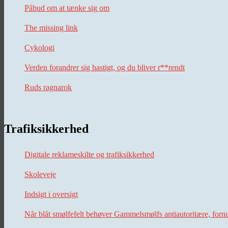
Påbud om at tænke sig om
The missing link
Cykologi
Verden forandrer sig hastigt, og du bliver r**rendt
Ruds ragnarok
Trafiksikkerhed
Digitale reklameskilte og trafiksikkerhed
Skoleveje
Indsigt i oversigt
Når blåt smølfefelt behøver Gammelsmølfs antiautoritære, forn