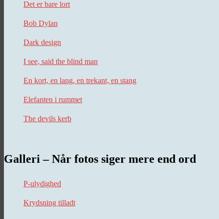
Det er bare lort
Bob Dylan
Dark design
I see, said the blind man
En kort, en lang, en trekant, en stang
Elefanten i rummet
The devils kerb
Galleri – Når fotos siger mere end ord
P-ulydighed
Krydsning tilladt