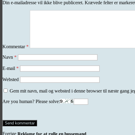
Din e-mailadresse vil ikke blive publiceret.
Krævede felter er marker
Kommentar
*
Navn
*
E-mail
*
Websted
Gem mit navn, mail og websted i denne browser til næste gang j
Are you human? Please solve:
Indlægsnavigation
Forrige
Forrige
Reklame for at rulle en bussemand