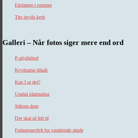
Elefanten i rummet
The devils kerb
Galleri – Når fotos siger mere end ord
P-ulydighed
Krydsning tilladt
Kan I se det?
Undgå klatmaling
Stibom dum
Der skal så lidt til
Fodgængerfelt for vandrende pinde