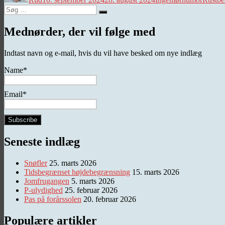
Søg
Søg
efter:
Mednørder, der vil følge med
Indtast navn og e-mail, hvis du vil have besked om nye indlæg
Name*
Email*
Seneste indlæg
Snøfler
25. marts 2026
Tidsbegrænset højdebegrænsning
15. marts 2026
Jomfrugangen
5. marts 2026
P-ulydighed
25. februar 2026
Pas på forårssolen
20. februar 2026
Populære artikler