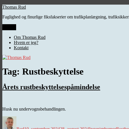
Videre
Thomas Rud
til
Faglighed og finurlige fiksfakserier om trafikplanlægning, trafiksikk
indhold
Menu
Om Thomas Rud
Hvem er jeg?
Kontakt
Tag:
Rustbeskyttelse
Årets rustbeskyttelsespåmindelse
Husk nu undervognsbehandlingen.
Forfatter
Udgivet
Kategorier
Tags
Rud
10. september 2024
28. august 2024
Ingeniørhumor
Rustbe