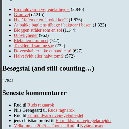
En muldvarp i vejregelarbejdet
(2.846)
Grumvej
(2.215)
Hva’ fa’en er en “molokker”?
(1.876)
At bakke baglæns tilbage i bakgear i båsen
(1.323)
Bloggen stråler som en sol
(1.144)
Ulovligheder
(962)
Elefanten i rummet
(742)
To sider af samme sag
(722)
Dovenskab er ikke et handicap!
(627)
Halvt fyldt eller halvt tomt?
(572)
Besøgstal (and still counting…)
57841
Seneste kommentarer
Rud
til
Ruds ragnarok
Nils Grøngaard
til
Ruds ragnarok
Rud
til
En muldvarp i vejregelarbejdet
jens christian probst
til
En muldvarp i vejregelarbejdet
Velkommen 2025 – Thomas Rud
til
Nytårsforsæt