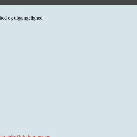
erhed og tilgængelighed
til
Årets
skyttelse
Skriv kommentar
rustbeskyttelsespåmindelse