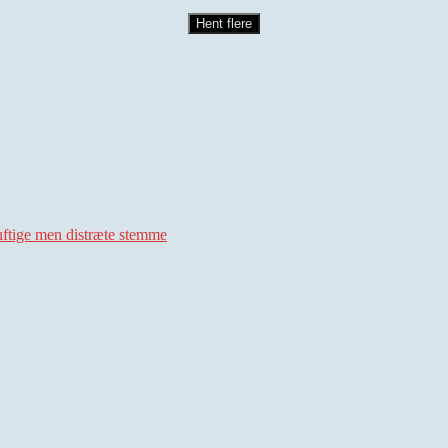
Hent flere
uftige men distræte stemme