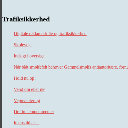
Trafiksikkerhed
Digitale reklameskilte og trafiksikkerhed
Skoleveje
Indsigt i oversigt
Når blåt smølfefelt behøver Gammelsmølfs antiautoritære, forn
Hold nu op!
Vend om eller dø
Vejinventering
De fire temperamenter
Imens tid er…