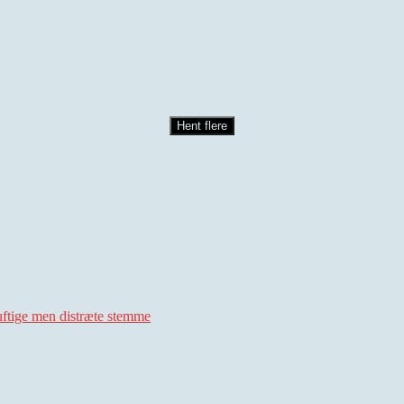
Hent flere
uftige men distræte stemme