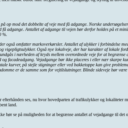
på op mod det dobbelte af veje med få adgange. Norske undersøgelser v
 få adgange. Antallet af adgange til vejen bør derfor holdes på et min
0 %.
r også omfatter markoverkørsler. Antallet af ulykker i forbindelse me
og vigepligtsulykker. Også nye lokalveje, der har karakter af lokale for
r undgås i nærheden af kryds mellem overordnede veje for at begrænse ant
nd og facadeadgang. Vejadgange bør ikke placeres i eller nær skarpe ku
sontale kurver, på stejle stigninger eller ved bakketoppe kan give probl
ejendomme er de samme som for vejtilslutninger. Blinde sideveje bør væ
er efterhånden ses, nu hvor hovedparten af trafikulykker og lokaliteter m
bent land.
ikke bør se på muligheden for at begrænse antallet af vejadgange til de