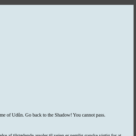
 flame of Udûn. Go back to the Shadow! You cannot pass.
af tilstødende arealer til vejen er nemlig ganske vigtig for at