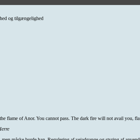
erhed og tilgængelighed
 the flame of Anor. You cannot pass. The dark fire will not avail you,
Herre
men måske burde han. Regulering af vejadgange og styring af anvendelse 