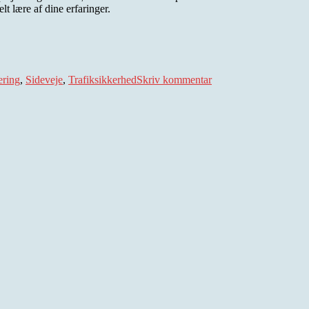
t lære af dine erfaringer.
til
Adgangsregulering
ering
,
Sideveje
,
Trafiksikkerhed
Skriv kommentar