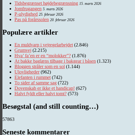
Tidsbegrænset højdebegrænsning
15. marts 2026
Jomfrugangen
5. marts 2026
P-ulydighed
25. februar 2026
Pas på forårssolen
20. februar 2026
Populære artikler
En muldvarp i vejregelarbejdet
(2.846)
Grumvej
(2.215)
Hva’ fa’en er en “molokker”?
(1.876)
At bakke baglæns tilbage i bakgear i båsen
(1.323)
Bloggen stråler som en sol
(1.144)
Ulovligheder
(962)
Elefanten i rummet
(742)
To sider af samme sag
(722)
Dovenskab er ikke et handicap!
(627)
Halvt fyldt eller halvt tomt?
(573)
Besøgstal (and still counting…)
57863
Seneste kommentarer