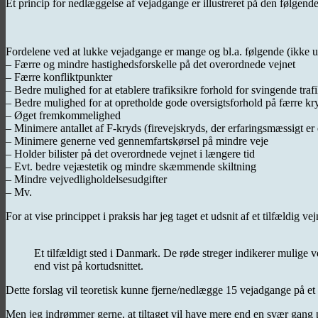
Et princip for nedlæggelse af vejadgange er illustreret på den følgende
Fordelene ved at lukke vejadgange er mange og bl.a. følgende (ikke 
– Færre og mindre hastighedsforskelle på det overordnede vejnet
– Færre konfliktpunkter
– Bedre mulighed for at etablere trafiksikre forhold for svingende traf
– Bedre mulighed for at opretholde gode oversigtsforhold på færre kr
– Øget fremkommelighed
– Minimere antallet af F-kryds (firevejskryds, der erfaringsmæssigt er
– Minimere generne ved gennemfartskørsel på mindre veje
– Holder bilister på det overordnede vejnet i længere tid
– Evt. bedre vejæstetik og mindre skæmmende skiltning
– Mindre vejvedligholdelsesudgifter
– Mv.
For at vise princippet i praksis har jeg taget et udsnit af et tilfældig
Et tilfældigt sted i Danmark. De røde streger indikerer mulige ve
end vist på kortudsnittet.
Dette forslag vil teoretisk kunne fjerne/nedlægge 15 vejadgange på 
Men jeg indrømmer gerne, at tiltaget vil have mere end en svær gang 