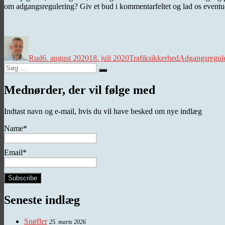
om adgangsregulering? Giv et bud i kommentarfeltet og lad os eventuel
Forfatter
Udgivet
Kategorier
Tags
Rud
6. august 2020
18. juli 2020
Trafiksikkerhed
Adgangsregul
Søg
Søg
efter:
Mednørder, der vil følge med
Indtast navn og e-mail, hvis du vil have besked om nye indlæg
Name*
Email*
Seneste indlæg
Snøfler
25. marts 2026