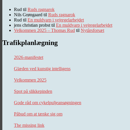
Rud
til
Ruds ragnarok
Nils Grøngaard
til
Ruds ragnarok
Rud
til
En muldvarp i vejregelarbejdet
jens christian probst
til
En muldvarp i vejregelarbejdet
Velkommen 2025 – Thomas Rud
til
Nytårsforsæt
Trafikplanlægning
2026-manifestet
Glæden ved kunstig intelligens
Velkommen 2025
Spot på slikkepinden
Gode råd om cykelpuljeansøgningen
Påbud om at tænke sig om
The missing link