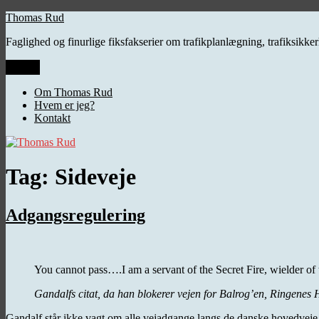
Videre
Thomas Rud
til
Faglighed og finurlige fiksfakserier om trafikplanlægning, trafiksikk
indhold
Menu
Om Thomas Rud
Hvem er jeg?
Kontakt
Tag:
Sideveje
Adgangsregulering
You cannot pass….I am a servant of the Secret Fire, wielder of
Gandalfs citat, da han blokerer vejen for Balrog’en, Ringenes 
Gandalf står ikke vagt om alle vejadgange langs de danske hovedveje, 