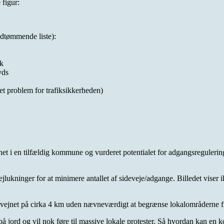
 figur:
udtømmende liste):
ik
yds
 et problem for trafiksikkerheden)
 vejnet i en tilfældig kommune og vurderet potentialet for adgangsregulerin
jlukninger for at minimere antallet af sideveje/adgange. Billedet viser i
et vejnet på cirka 4 km uden nævneværdigt at begrænse lokalområderne f
på jord og vil nok føre til massive lokale protester. Så hvordan kan en