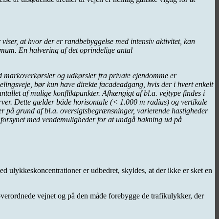
iser, at hvor der er randbebyggelse med intensiv aktivitet, kan
imum. En halvering af det oprindelige antal
d markoverkørsler og udkørsler fra private ejendomme er
delingsveje, bør kun have direkte facadeadgang, hvis der i hvert enkelt
allet af mulige konfliktpunkter. Afhængigt af bl.a. vejtype findes i
rver. Dette gælder både horisontale (< 1.000 m radius) og vertikale
emer på grund af bl.a. oversigtsbegrænsninger, varierende hastigheder
re forsynet med vendemuligheder for at undgå bakning ud på
ed ulykkeskoncentrationer er udbedret, skyldes, at der ikke er sket en
t overordnede vejnet og på den måde forebygge de trafikulykker, der