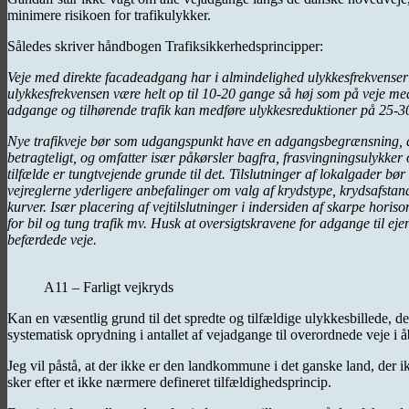
minimere risikoen for trafikulykker.
Således skriver håndbogen Trafiksikkerhedsprincipper:
Veje med direkte facadeadgang har i almindelighed ulykkesfrekvenser 
ulykkesfrekvensen være helt op til 10-20 gange så høj som på veje med
adgange og tilhørende trafik kan medføre ulykkesreduktioner på 25-3
Nye trafikveje bør som udgangspunkt have en adgangsbegrænsning, de
betragteligt, og omfatter især påkørsler bagfra, frasvingningsulykker 
tilfælde er tungtvejende grunde til det. Tilslutninger af lokalgader bø
vejreglerne yderligere anbefalinger om valg af krydstype, krydsafsta
kurver. Især placering af vejtilslutninger i indersiden af skarpe hori
for bil og tung trafik mv. Husk at oversigtskravene for adgange til 
befærdede veje.
A11 – Farligt vejkryds
Kan en væsentlig grund til det spredte og tilfældige ulykkesbillede, d
systematisk oprydning i antallet af vejadgange til overordnede veje i å
Jeg vil påstå, at der ikke er den landkommune i det ganske land, der 
sker efter et ikke nærmere defineret tilfældighedsprincip.